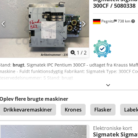
300CF / 5080338
Pegnitz
738 km
1
/
2
Stand:
brugt
, Sigmatek IPC Pentium 300CF - udtaget fra Krauss Maf
maskine - Fuldt funktionsdygtig Fabrikant: Sigmatek Type: 300CF C
Reservedelsnummer: 5 Stand: brugt
Oplev flere brugte maskiner
Drikkevaremaskiner
Krones
Flasker
Label
Elektroniske kort
Sigmatek
Sigmat