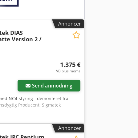
Annoncer
tek DIAS
tte Version 2 /
1.375 €
VB plus moms
Anmod om flere
billeder
Send anmodning
med NC4-styring - demonteret fra
onsdygtig Producent: Sigmatek
Annoncer
tek IPC Pentium