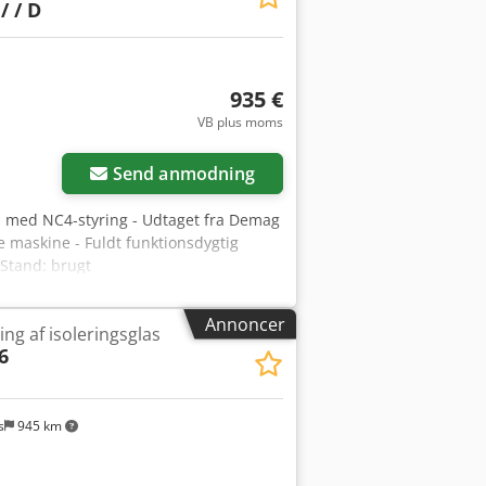
/ / D
935 €
VB plus moms
Send anmodning
l med NC4-styring - Udtaget fra Demag
 maskine - Fuldt funktionsdygtig
 Stand: brugt
Annoncer
ling af isoleringsglas
6
s
945 km