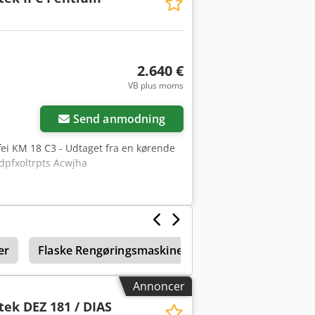
2.640 €
VB plus moms
Anmod om flere
billeder
Send anmodning
fei KM 18 C3 - Udtaget fra en kørende
odpfxoltrpts Acwjha
er
Flaske Rengøringsmaskine
Reservedele, værkt
Annoncer
ek DEZ 181 / DIAS