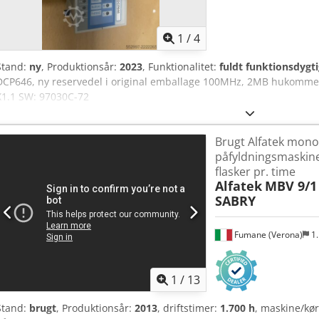
1
/
4
Stand:
ny
, Produktionsår:
2023
, Funktionalitet:
fuldt funktionsdygti
DCP646, ny reservedel i original emballage 100MHz, 2MB hukomme
X1.1 SW: 97030C-72
Brugt Alfatek mono
påfyldningsmaskine 
flasker pr. time
Alfatek
MBV 9/1
SABRY
Fumane (Verona)
1.
1
/
13
Stand:
brugt
, Produktionsår:
2013
, driftstimer:
1.700 h
, maskine/k