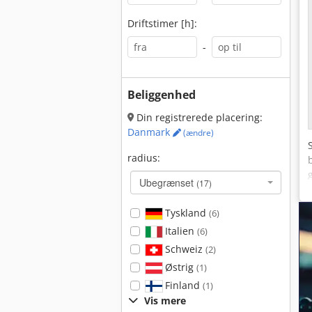
Driftstimer [h]:
-
Beliggenhed
Din registrerede placering:
Danmark
(ændre)
radius:
Ubegrænset
(17)
Tyskland
(6)
Italien
(6)
Schweiz
(2)
Østrig
(1)
Finland
(1)
Vis mere