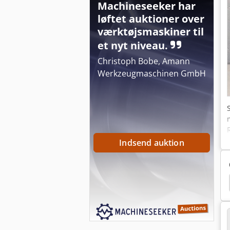
Machineseeker har
løftet auktioner over
værktøjsmaskiner til
et nyt niveau.
Christoph Bobe, Amann
Werkzeugmaschinen GmbH
Indsend auktion
t Hobler
Moog
Reservedele Luftfartsselskab