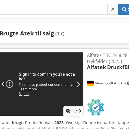
Brugte Atek til salg
(17)
Alfatek TBC 24.8.28.
trykfylder (2023)
Alfatek
Druckfül
Menslage
411 km
1
/
9
Stand:
brugt
, Produktionsår:
2023
, Oversigt Denne isobariske tappe
italienske virksomhed Alfatek BP Srl. Maskinen er en Beer Plus-ver