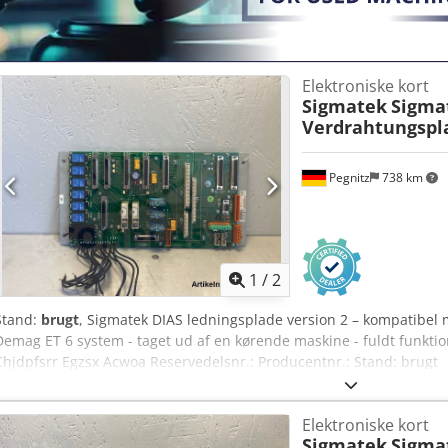
Elektroniske kort
Sigmatek
Sigma
Verdrahtungspla
Pegnitz
738 km
1
/
2
Stand:
brugt
, Sigmatek DIAS ledningsplade version 2 – kompatibel 
Demag ET 6 system - taget ud af en kørende maskine - fuldt funkti
Chjdpfsrr Egzsx Acwoa Reservedelsnr.: Producentnr.: Stand: brugt
Elektroniske kort
Sigmatek
Sigma