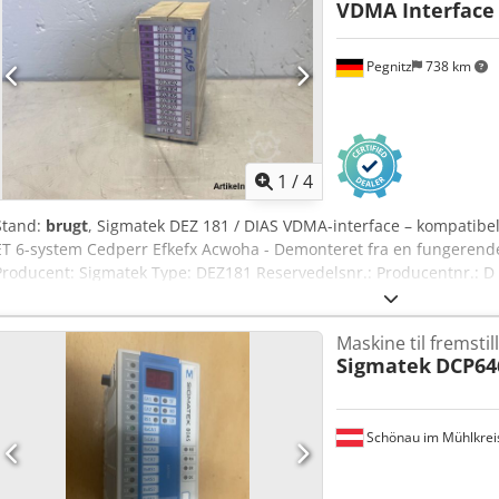
VDMA Interface 
Pegnitz
738 km
1
/
4
Stand:
brugt
, Sigmatek DEZ 181 / DIAS VDMA-interface – kompatibe
ET 6-system Cedperr Efkefx Acwoha - Demonteret fra en fungerende
Producent: Sigmatek Type: DEZ181 Reservedelsnr.: Producentnr.: D
Maskine til fremstil
Sigmatek
DCP64
Schönau im Mühlkrei