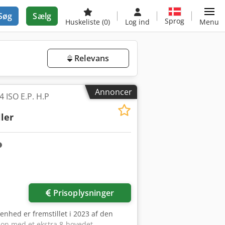
Søg
Sælg
Sprog
Huskeliste
(0)
Log ind
Menu
Relevans
Annoncer
4 ISO E.P. H.P
ler
Prisoplysninger
enhed er fremstillet i 2023 af den
sion med et ekstra 8-hovedet