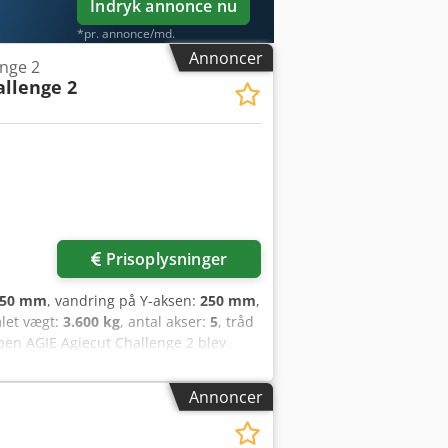
Indryk annonce nu
*pr. annonce/md.
Annoncer
enge 2
allenge 2
Prisoplysninger
350 mm
, vandring på Y-aksen:
250 mm
,
mlet vægt:
3.600 kg
, antal akser:
5
, tråd
en AGIE Agiecut Challenge 2 blev
skinens udstyr omfatter yderligere
-Chiller samt en separat
Annoncer
rådedmalemaskiner af høj kvalitet, bør
ontakt os for yderligere oplysninger.
ekt: 9 kVA - Nominel strøm: 15,2 A -