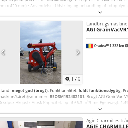
mm x 420 mm) • Anvendelse: Udvikling og behandling af fotopolyme
Anvendelsesområder: Etikettryk, emballage, fleksotryk • Kompakt kon
mellemstore trykkerier • Stand: Meget velholdt, klar til omgående b
Landbrugsmaskine
AGI
GrainVacVR
Oradea
1.332 km
1
/
9
Stand:
meget god (brugt)
, Funktionalitet:
fuldt funktionsdygtig
, P
maskine/køretøjsnummer:
REO3M192402161
, Brugt AGI GrainVac V
Dcsdpsx Hkqasfx Aipsk Kapacitet: op til 66,3 m³/time Egenvægt: 1.4
udkastshøjde: 4,3 m Hydraulikbehov: 2.100 PSI ved 2 GPM Traktoren
Transportbredde: 2,5 m Transporthøjde (uden udstødning): 2,9 m T
Agie Charmilles tr
sugere sætter nye standarder for effektivitet, hastighed og holdba
AGIE CHARMILL
kapacitet og længere levetid, samtidig med at støj, spild og vedlig