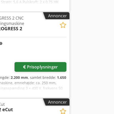
trøm: 5,6 A Pulskraft: 2 x 0,75 HK
Hz Estimeret bordvandring: 300 x 200
kg
Annoncer
GRESS 2 CNC
ringsmaskine
ROGRESS 2
Prisoplysninger
ængde:
2.200 mm
, samlet bredde:
1.650
maskine, emnehøjde: ca. 250 mm,
ningsspænding 3 × 400 V, frekvens 50
. Trådgnistteknologi, automatisk
ngspanel, nødstop, sensorsystem. Z-akse
Annoncer
Cut
tyring: CNC/PLC Dimensioner (LxBxH):
2 eCut
 Stand: funktionsdygtig