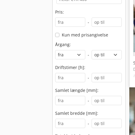
Pris:
-
Kun med prisangivelse
Årgang:
-
Driftstimer [h]:
-
Samlet længde [mm]:
-
Samlet bredde [mm]:
-