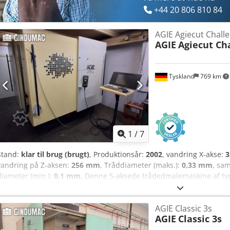
+44 20 806 810 84
AGIE Agiecut Chall
AGIE
Agiecut Ch
Tyskland
769 km
1
/
7
Stand:
klar til brug (brugt)
, Produktionsår:
2002
, vandring X-akse:
vandring på Z-aksen:
256 mm
, Tråddiameter (maks.):
0,33 mm
, sa
diameter (min.):
0,1 mm
, Denne 5-aksede trådedmalemaskine af typ
fremstillet i 2002. Den vejer 3.600 kg og har en effekt på 9 kVA. Ma
komponenter som et eksternt kølesystem af typen ICS Cool Energy i
AGIE Classic 3s
betjeningsenhed med skærm, tastatur og mus. Hvis du leder efter t
AGIE
Classic 3s
du overveje den AGIE Agiecut Challenge 2, som vi tilbyder til salg. K
Dedozpa Abepfx Aipsck - Spænding: 3 × 400 V - Frekvens: 50 Hz - Eff