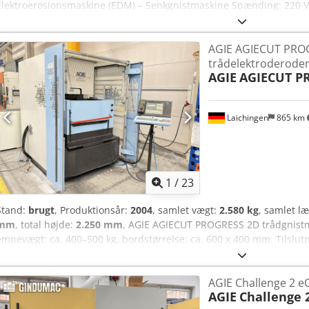
Elektroerosionsmaskine (EDM) – Senkgnistmaskine Spænding: 220 V S
Dcjdpfowf E Auex Aipsk Apparent effekt: 2,13 KVA Frekvens: 50/60 
mm Kapacitet for dielektrikumtank: 100-150 L Ca. vægt: 1000-1200 
AGIE AGIECUT PRO
trådelektroderode
AGIE
AGIECUT P
Laichingen
865 km
1
/
23
Stand:
brugt
, Produktionsår:
2004
, samlet vægt:
2.580 kg
, samlet l
mm
, total højde:
2.250 mm
, AGIE AGIECUT PROGRESS 2D trådgnist
emnevægt: ca. 400–500 kg, bordstørrelse: ca. 600 x 400 mm. Tilslut
Hz, effekt 12,1 kVA, nominel strøm 17,5 A, kortslutningsstrøm 10 kA
trådfremføring, hydrauliske systemer, stabil konstruktion. Betjeni
AGIE Challenge 2 e
bevægelse: 256 mm X-akse bevægelse: 350 mm Vægt: ca. 2.580 kg S
AGIE
Challenge 
ca. 2200 x 1650 x 2250 mm Y-akse bevægelse: 250 mm Byggeår: 2004