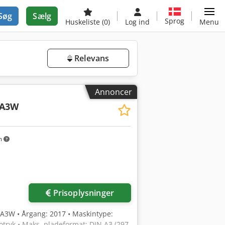
Søg
Sælg
Sprog
Huskeliste
(0)
Log ind
Menu
Relevans
Annoncer
 A3W
m
Prisoplysninger
 A3W • Årgang: 2017 • Maskintype:
otryk • Maks. pladeformat: DIN A3 (297