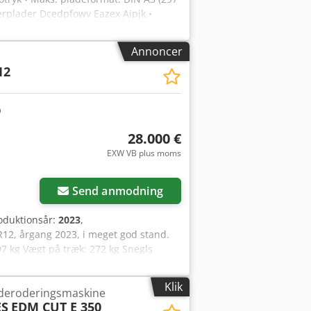
rplader Dcedpfowv Eazex Aipjk •
struktion, ideel til små og
rug
Annoncer
12
28.000 €
EXW VB plus moms
Send anmodning
roduktionsår:
2023
,
R12, årgang 2023, i meget god stand.
97 kg Vægt på træk: 272 kg Snegls
s effektbehov: 130 HK
ransportlængde: 3,4 m AGI GrainVac-
Klik
åderoderingsmaskine
rhed. Med VR-teknologien opnås større
ES
EDM CUT E 350
eholdelsestid reduceres. AGI GrainVac