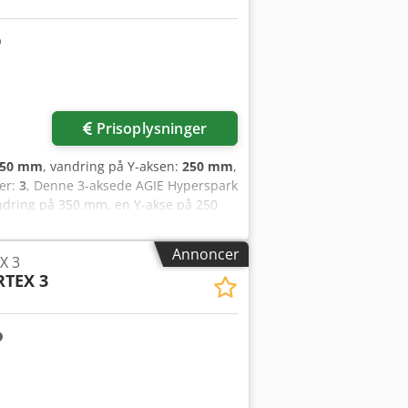
Prisoplysninger
350 mm
, vandring på Y-aksen:
250 mm
,
ser:
3
, Denne 3-aksede AGIE Hyperspark
andring på 350 mm, en Y-akse på 250
oftware og inkluderer en EROWA
 Hvis du leder efter højtydende
Annoncer
X 3
t, vi har til salg. Kontakt os for
RTEX 3
LTI med 60 ITS 148 pladser og 240 ITS