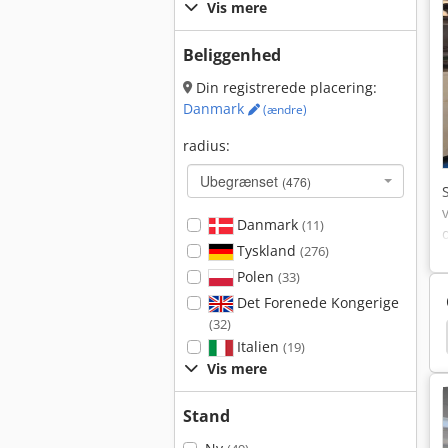
Vis mere
Beliggenhed
Din registrerede placering:
Danmark
(ændre)
radius:
Ubegrænset
(476)
Danmark
(11)
Tyskland
(276)
Polen
(33)
Det Forenede Kongerige
(32)
orm
Charmilles Roboform 4000
Edm Maskine
Italien
(19)
Vis mere
Stand