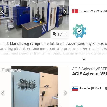
Deioniseringsenhed • Trådfremførings-/tilbagespolingssystem
Danmark
769 km
1
/
11
Stand:
klar til brug (brugt)
, Produktionsår:
2005
, vandring X-akse:
vandring på Z-aksen:
250 mm
, controllerproducent:
AGIE
, antal ak
2 Exact med Erowa er fremstillet i 2005. Maskinen har en X-akse v
mm og en Z-akse på 250 mm. Den er udstyret med AGIE VISION 4 s
ROBOT MULTI med 60 ITS 148 pladser og 240 ITS 50 magasinpladser.
AGIE Agiecut VERTE
sænkeeroderingsmaskiner, bør du overveje den AGIE Hyperspark 2 Exac
AGIE
Agiecut VE
yderligere information. Dedjy S A Dcjpfx Aipsck • EROWA ROBOT MU
50 magasinpladser
Slovenien
769 km