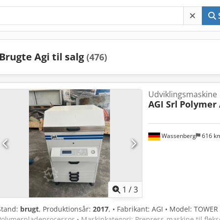
Brugte Agi til salg
(476)
Udviklingsmaskine
AGI Srl
Polymer
Wassenberg
616 k
1
/
3
Stand:
brugt
, Produktionsår:
2017
, • Fabrikant: AGI • Model: TOWER
Polymerpladeprocessor • Maskinkategori: Prepress-maskine til fleks