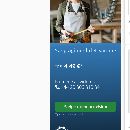
Sælg agi med det samme
fra
4,49 €
*
Få mere at vide nu
+44 20 806 810 84
sælge uden provision
*pr. annonce/md.