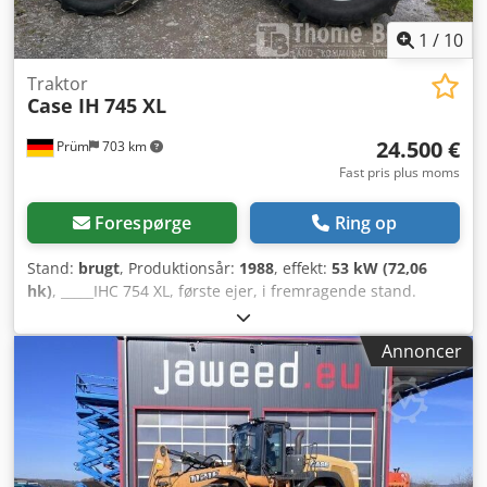
1
/
10
Traktor
Case IH
745 XL
24.500 €
Prüm
703 km
Fast pris plus moms
Forespørge
Ring op
Stand:
brugt
, Produktionsår:
1988
, effekt:
53 kW (72,06
hk)
, _____IHC 754 XL, første ejer, i fremragende stand.
Driftstimer: ca. 8.600 Årgang: 1988 Frontlift Frontmonteret
PTO (kraftoverføringsaksel) 30 km/t gearkasse Pris:
Annoncer
24.500,00 EUR netto Cedezdmutopfx Agxerf
Opbevaringssted: null