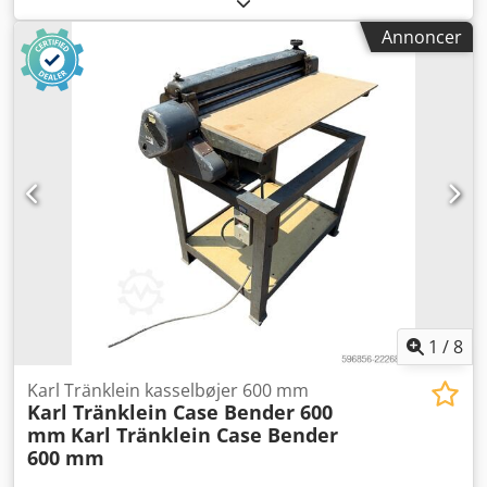
klimaanlæg
, CASE CX330 Byggeår: 2006 Driftstimer: 9.139
Annoncer
timer Lukket kabine Klimaanlæg Radio Central smøring
Standardarm Csdpfx Agezp Rm Roxsrf Stikarm: 3,30 m
Fuldt udstyret hydraulik (til hammer, gribearm og saks)
Hurtigskift OQ80 1 x skovl – 800 mm bred 1 x gribearm –
fungerer, men kræver reparation Understel: ca. 70 % i god
stand Bundenplader: 600 mm brede Isuzu-motor med 202
kW CE-mærket Transportmål: 10,8 x 3 x 3,40 m Driftvægt:
35,5 ton.
1
/
8
Karl Tränklein kasselbøjer 600 mm
Karl Tränklein Case Bender 600
mm
Karl Tränklein Case Bender
600 mm