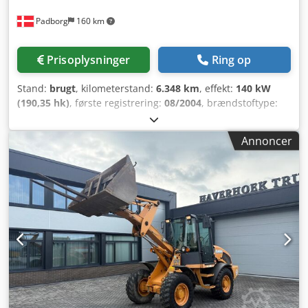
Padborg
160 km
Prisoplysninger
Ring op
Stand:
brugt
, kilometerstand:
6.348 km
, effekt:
140 kW
(190,35 hk)
, første registrering:
08/2004
, brændstoftype:
diesel
, Produktionsår:
2004
, Fabrikant: Case Model:
MXM190 / Samson vakuumtønde 8000 L Årgang: 2004
Annoncer
Stand: God Serie nr.: ACM231045 Ref. nr.: 8084
Registreringsdato: HK: 190 Timer: 6348 Gearkasse: Fuldt
powershift 19+6 Dieseltank(e): 1 Tankstørrelse: 400 L
Crodpfoynq Dbjx Agxjf Radio: ? Luftsæde: ? Bremser: Våde
skivebremser Dækstørrelse: 600/65R25 + 650/75R38 -
520/70R34 Reste mønster: 60% 90% - 40% Værktøjskasse: ?
Hydrauliksystem: ? Producent af tank: Samson
Tankkapacitet: 8000 L Højtryks pumpe: 2 x HPP Højtryks
kapacitet: 122 l/min - 130 bar Vakuumpumpe: Samson
Fjernbetjening: ?