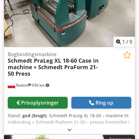
1
/
9
Bogbindingsmaskine
Schmedt PraLeg XL 18-60 Case in
machine
+ Schmedt PraForm 21-
50 Press
Radom
936 km
Prisoplysninger
Ring op
Stand:
god (brugt)
, Schmedt PraLeg XL 18-60 – maskine til
indbinding + Schmedt PraForm 21-50 – presse Fremstillet i
2022. Schmedt PraLeg XL 18-60 – maskine til ophængning
af bogblokke Maskinen er i god stand og klar til brug.