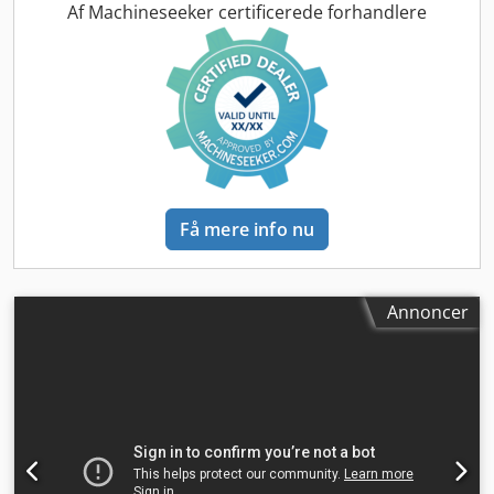
Transportbredde: 3,93 m Arbejdsbredde (4,14 m med trin)
Af Machineseeker certificerede forhandlere
Transporthøjde: 4,37 m Maskinen er renoveret og
repareret på vores værksted Crsdpfx Aoul U H Tjgxef
Rapport på forespørgsel Stor service udført: Alle olier og
filtre inkl. 650 liter hydraulikolie skiftet. CASE Tyskland
marts 2026: Motoren har 6 nye dyser (faktura på
forespørgsel)
Få mere info nu
Annoncer