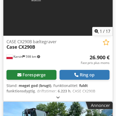
1
/
17
CASE CX290B bæltegraver
Case
CX290B
26.900 €
Karsin
598 km
Fast pris plus moms
Forespørge
Ring op
Stand:
meget god (brugt)
, Funktionalitet:
fuldt
funktionsdygtig
, driftstimer:
6.223 h
, CASE CX290B
larvebåndsgravemaskine, Kawasaki hydraulik, Isuzu motor
Tekniske data: - Motor: Isuzu AH-6HK1X (6-cylindret,
Annoncer
turboladet, Common Rail) - Motoreffekt: ca. 154 kW (209 hk)
ved 1800 omdr./min. - Egenvægt: ca. 29.100 kg - 30.000 kg