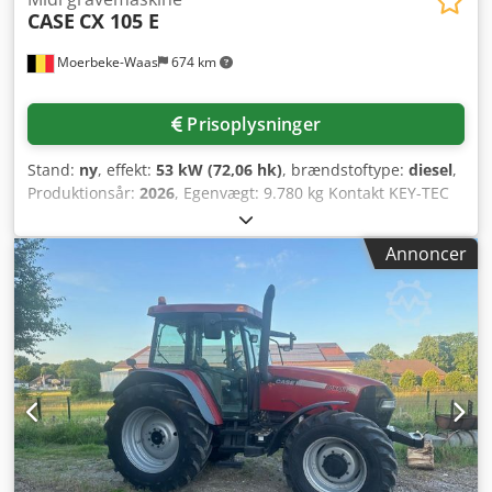
CASE
CX 105 E
Serienummer: FNH021FSNGHP00509 Kontakt Gerrit
Haverhoek for yderligere information.
Moerbeke-Waas
674 km
Prisoplysninger
Stand:
ny
, effekt:
53 kW (72,06 hk)
, brændstoftype:
diesel
,
Produktionsår:
2026
, Egenvægt: 9.780 kg Kontakt KEY-TEC
Sales for yderligere information. Crsdpfx Agjzrrw Ajxef
Annoncer