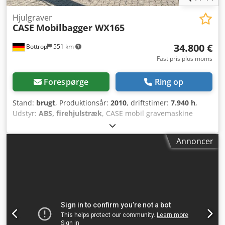
Hjulgraver
CASE
Mobilbagger WX165
34.800 €
Bottrop
551 km
Fast pris plus moms
Forespørge
Ring op
Stand:
brugt
, Produktionsår:
2010
, driftstimer:
7.940 h
,
Udstyr:
ABS, firehjulstræk
, CASE mobil gravemaskine
Type: WX165 (hydraulisk gravemaskine) Crjdpfszripcjx Agxjf
Typegodkendelsesnummer: N211 Motorfabrikant: Case
Annoncer
Motoreffekt: 105 kW Driftstimer: 7940 timer Tilladt
totalvægt: 18.000 kg Transportlængde: 8,19 m
Transportbredde: 1,91 m Transporthøjde: 2,89 m Farve:
Gul - Joystick-styring - Skovl - Kamera Vi hjælper dig også
gerne med finansiering/leasing via vores
samarbejdspartnere. Alle oplysninger er uden garanti. Fejl
og mellemsalg forbeholdes.