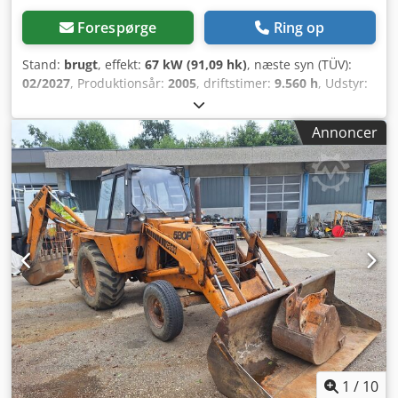
Forespørge
Ring op
Stand:
brugt
, effekt:
67 kW (91,09 hk)
, næste syn (TÜV):
02/2027
, Produktionsår:
2005
, driftstimer:
9.560 h
, Udstyr:
firehjulstræk, kabine, klimaanlæg
, Tysk traktor, indtil for
nylig i brug. 2. ejer, begge gange statslig parkforvaltning
Annoncer
fra 2005 til 2017 og fra 2017 til 2026. Firehjulstræk. 4-
cylindret turbodieselmotor med 4485 ccm og 91 hk. Stort
24-trins Hi-LO-transmission, 4 gear i 3 grupper, 2
powershift-trin og vendegir med power shuttle. 40 km/t.
Trykluftanlæg. Komfortkabine med luftaffjedret førersæde
og klimaanlæg. Bageste PTO, 3 hastigheder (540/750/1000
o/min). Lift KAT II med hurtigkoblinger og ekstra
løftecylindre (5060 kg). Hurtig højdejusterbar trækstang. 2
mekaniske styreventiler (skiftbare EW/DW). Front-PTO og
fronthydraulik eftermonteret i 2005 på ny traktor.
Egenvægt 4250 kg. Tilladt totalvægt: 6200 kg. Registreret
som "LOF Traktor Landbrugstraktor". Transportmål:
Længde 4,36 m / Bredde 2,29 m / Højde 2,64 m.
Dækstørrelse for: 360/80R24. Crjdpfey Ean Ssx Agxof
1
/
10