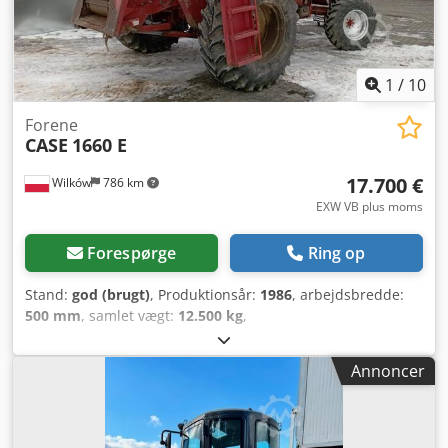
1
/
10
Forene
CASE
1660 E
17.700 €
Wilków
786 km
EXW VB plus moms
Forespørge
Ring op
Stand:
god (brugt)
, Produktionsår:
1986
, arbejdsbredde:
500 mm
, samlet vægt:
12.500 kg
,
maskine/køretøjsnummer:
017128
, CASE IH 1660 axial flow
Cjdpsvr Dxpefx Agxerf Mærke: Case IH Model: 1660 Årgang:
Annoncer
1987 Driftstimer: 3.300 t Skærebordsbredde: 5,00 m
Udstyr: Snitter, halmspreder