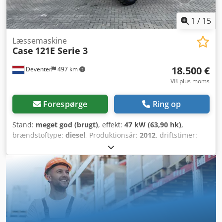
1
/
15
Læssemaskine
Case
121E Serie 3
18.500 €
Deventer
497 km
VB plus moms
Forespørge
Ring op
Stand:
meget god (brugt)
, effekt:
47 kW (63,90 hk)
,
brændstoftype:
diesel
, Produktionsår:
2012
, driftstimer:
1.060 h
, = Yderligere muligheder og tilbehør = - Betjening
med 2 pedaler - Lukket kabine = Bemærkninger = CASE
121E Serie 3 – Årgang 2012 – 1.060 driftstimer CASE 121E
Serie 3 læssemaskine, årgang 2012. Maskinen er i god
stand og har kun 1.060 driftstimer. Crjdpfx Agozrd Uasxef
Maskinen er både teknisk og visuelt i god stand. Den er
velegnet til en bred vifte af anvendelser og er klar til brug
med det samme. Egenskaber: * Årgang: 2012 * Kun 1.060