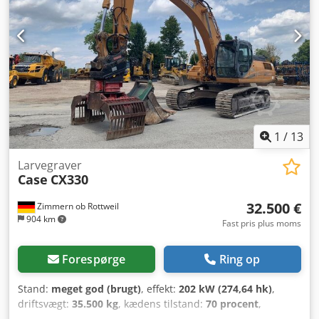
1
/
13
Larvegraver
Case
CX330
32.500 €
Zimmern ob Rottweil
904 km
Fast pris plus moms
Forespørge
Ring op
Stand:
meget god (brugt)
, effekt:
202 kW (274,64 hk)
,
driftsvægt:
35.500 kg
, kædens tilstand:
70 procent
,
Produktionsår:
2006
, driftstimer:
9.139 h
, Udstyr: