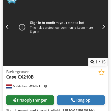
1
/
15
Bæltegraver
Case
CX210B
Middelbeers
602 km
Prisoplysninger
Ring op
Stand:
meget god (brugt)
, effekt:
115 kW (156,36 hk)
,