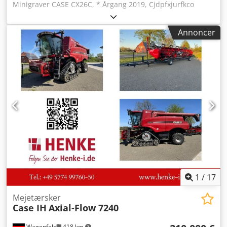
Minigraver CASE CX26C, * Årgang 2019, Cjdpfxjurfkco
Agxsrf * 1.360 driftstimer, * Varmeanlæg, * Aircondition, *
Gummibælter, * Planeringsskjold, * Hurtigskifter
Annoncer
1
/
17
Mejetærsker
Case IH
Axial-Flow 7240
Wagenfeld
418 km