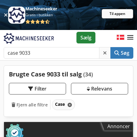
Machineseeker
Til appen
Gratis i butikken
Sælg
Søg
Brugte Case 9033 til salg
(34)
Filter
Relevans
Case
Fjern alle filtre
Annoncer