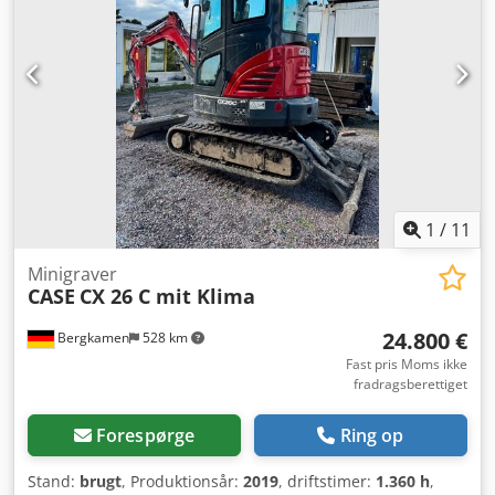
1
/
11
Minigraver
CASE
CX 26 C mit Klima
24.800 €
Bergkamen
528 km
Fast pris Moms ikke
fradragsberettiget
Forespørge
Ring op
Stand:
brugt
, Produktionsår:
2019
, driftstimer:
1.360 h
,