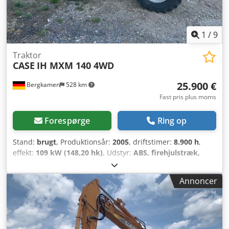
1
/
9
Traktor
CASE
IH MXM 140 4WD
25.900 €
Bergkamen
528 km
Fast pris plus moms
Forespørge
Ring op
Stand:
brugt
, Produktionsår:
2005
, driftstimer:
8.900 h
,
effekt:
109 kW (148,20 hk)
, Udstyr:
ABS, firehjulstræk,
kabine, klimaanlæg
, Egenvægt: 5.868 kg Længde: 4.692
mm Bredde: 2.507 mm Højde: 2.997 mm Crjdpfxewlmt Io
Annoncer
Agxsf Akselafstand: 2.723 mm Nominel effekt: 105,9 kW,
144 hk Nominelt omdrejningstal: 2.200/min Antal cylindre:
6 Slagvolumen: 7.480 cm³ Momentstigning: 51,3
Firehjulstræk