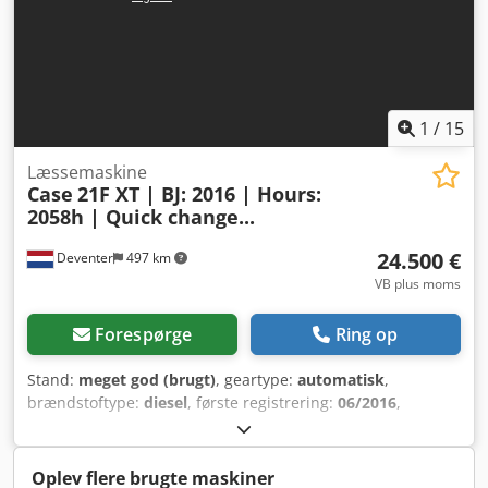
1
/
15
Læssemaskine
Case
21F XT | BJ: 2016 | Hours:
2058h | Quick change...
24.500 €
Deventer
497 km
VB plus moms
Forespørge
Ring op
Stand:
meget god (brugt)
, geartype:
automatisk
,
brændstoftype:
diesel
, første registrering:
06/2016
,
Produktionsår:
2016
, driftstimer:
2.058 h
, Udstyr:
kabine
, =
Yderligere muligheder og tilbehør = - Lukket kabine -
Radio/CD-afspiller = Bemærkninger = CASE 21F XT
Oplev flere brugte maskiner