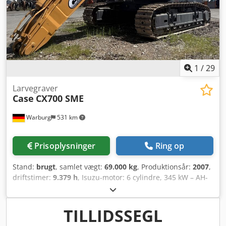
1
/
29
Larvegraver
Case
CX700 SME
Warburg
531 km
Prisoplysninger
Ring op
Stand:
brugt
, samlet vægt:
69.000 kg
, Produktionsår:
2007
,
driftstimer:
9.379 h
, Isuzu-motor: 6 cylindre, 345 kW – AH-
6WG1X – EPA og CE Bom 6,58 m Stik 3 m Bælteplader 650
mm Alle hydraulikslanger (hammer/griber og rotation)
Hydraulisk hurtigskifter: OIL Quick OQ90 eller Lehnhoff
TILLIDSSEGL
HS80 Graveskovl – 4,55 m³ SAE Transportvægt: 69 t