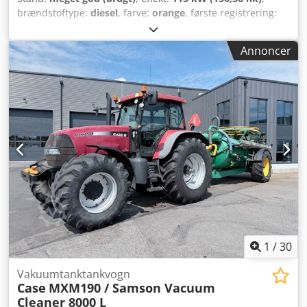
brændstoftype:
diesel
, farve:
orange
, første registrering:
07/2013
, Produktionsår:
2012
, driftstimer:
15.109 h
,
Generelle oplysninger Modelår: 2012 Crjdpfxsy En Ndo
Annoncer
Agxef Serienummer: DCH210R5NCEAH2500 Tekniske
oplysninger Antal cylindre: 4 Egenvægt: 22.600 kg
Funktionelt Arbejdsbredde: 300 cm CE-mærkning: ja Stand
Teknisk stand: meget god Visuel stand: meget god
Finansielle oplysninger Pris: Efter forespørgsel Garanti
Garanti: Fra første ejer, komplet servicehistorik, straks klar
til brug! - 80 % undervogn - Inkl. 3 skovle: 1300 mm, 450
mm og 2000 mm grøfteskovl - Option med 2021 TOPCON
3D-SYSTEM
1
/
30
Vakuumtanktankvogn
Case
MXM190 / Samson Vacuum
Cleaner 8000 L