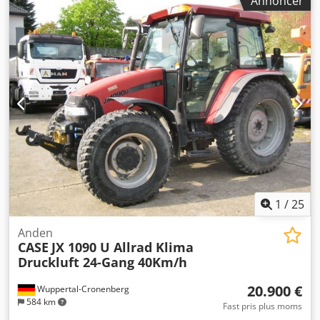
Annoncer
Maskinen hænger en bogblok op i et forberedt hardback-
omslag. To limpåføringsmaskiner, trinløs justering af
limtykkelsen. Format: Blokhøjde: 80 – 450 mm Blokbredde:
110 – 450 mm Bloktykkelse: 2 – 80 mm
Produktionshastighed: ca. 200 – 300 stk./time
Strømforsyning: 230V Vægt: 300 kg Fremstillet i Tyskland.
Schmedt PraForm 21-50 – bogpresse Bogpresse med
rillekniv. Fremstillet af Schmedt, Tyskland. Maskinen er i
meget god stand og klar til produktion. Tekniske
specifikationer: Cedszdazbepfx Agxerf Maksimalt format:
420 x 520 x 100 mm Vægt: 220 kg Strømforsyning: 230 V +
trykluft. Prisen er for et sæt bestående af to maskiner.
1
/
25
Anden
CASE
JX 1090 U Allrad Klima
Druckluft 24-Gang 40Km/h
20.900 €
Wuppertal-Cronenberg
584 km
Fast pris plus moms