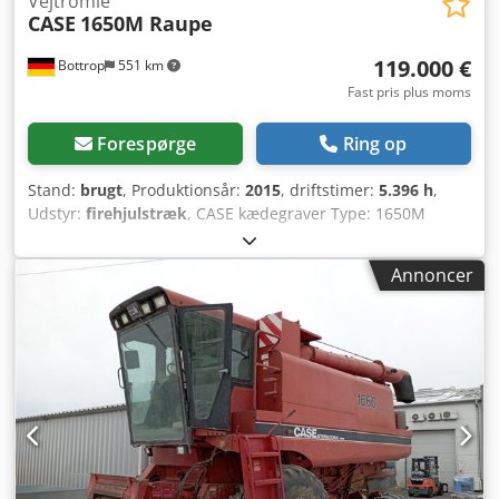
Vejtromle
CASE
1650M Raupe
119.000 €
Bottrop
551 km
Fast pris plus moms
Forespørge
Ring op
Stand:
brugt
, Produktionsår:
2015
, driftstimer:
5.396 h
,
Udstyr:
firehjulstræk
, CASE kædegraver Type: 1650M
Egenvægt: 19.200 kg Motoreffekt: 122 kW Driftstimer: 5.396
Udstyr: - Sædevarme Csdpfxszhyrmj Agxjrf - Klimaanlæg -
Annoncer
Radio - Bagmonteret løsnetang med 3 tænder -
Beskyttelsesforanstaltninger og -gitter foran på kabinen -
Planerskær (hydraulisk, kan klappes ned) Vi hjælper gerne
også med finansiering/leasing gennem vores
samarbejdspartnere. Alle oplysninger uden garanti. Fejl og
mellemsalg forbeholdes.