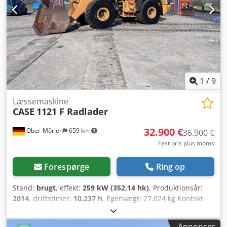
1
/
9
Læssemaskine
CASE
1121 F Radlader
32.900 €
Ober-Mörlen
659 km
36.900 €
Fast pris plus moms
Forespørge
Ring op
Stand:
brugt
, effekt:
259 kW (352,14 hk)
, Produktionsår:
2014
, driftstimer:
10.237 h
, Egenvægt: 27.024 kg Kontakt
Emal Jaweed for yderligere information. Hjullæsser, Case
1121F, årgang 2014, driftstimer: 10.237 t, længde: 8.960
Annoncer