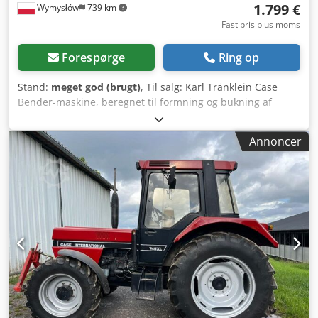
1.799 €
Wymysłów
739 km
Fast pris plus moms
Forespørge
Ring op
Stand:
meget god (brugt)
, Til salg: Karl Tränklein Case
Bender-maskine, beregnet til formning og bukning af
bogrygge i hårde omslag. Maskinen giver omslagene den
korrekte radius, så de passer perfekt til bogblokken.
Annoncer
Maskinen er udstyret med justerbare valser, der gør det
muligt at tilpasse den til forskellige omslagstykkelser. Den
robuste, støbejerns konstruktion sikrer høj præcision og
lang holdbarhed. Tekniske data: Producent: Karl Tränklein
Type: Case Bender / maskine til formning af bogrygge
Arbejdsbredde: ca. 600 mm Justerbar valsetryk Stabil
støbejerns konstruktion Elektrisk drev Arbejdsbord Stand:
brugt Anvendelse: Produktion af bøger med hårde omslag,
Cjdpfxeziwnbo Agxjrf bogbindere, trykkerier, trykkerier og
forlag, produktion af albums, kataloger og omslag.