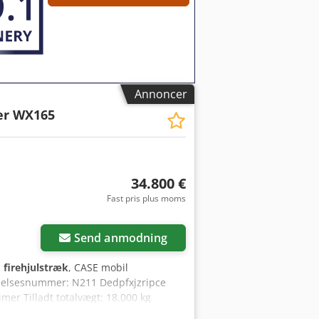
Annoncer
er WX165
34.800 €
Fast pris plus moms
Send anmodning
 firehjulstræk
, CASE mobil
delsesnummer: N211 Dedpfxjzripce
mer Tilladt totalvægt: 18.000 kg
89 m Farve: Gul - Joystick-styring -