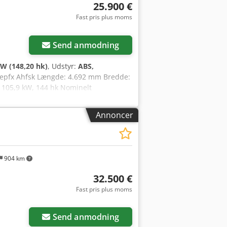
25.900 €
Fast pris plus moms
Send anmodning
W (148,20 hk)
, Udstyr:
ABS,
 Iepfx Ahfsk Længde: 4.692 mm Bredde:
 105,9 kW, 144 hk Nominelt
³ Momentstigning: 51,3 Firehjulstræk
Annoncer
904 km
32.500 €
Fast pris plus moms
Send anmodning