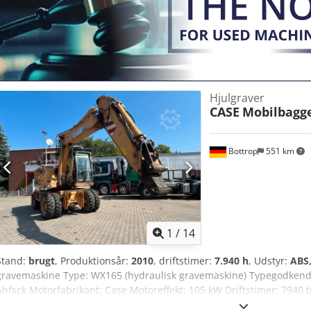
Gerrit Haverhoek for yderligere information.
Hjulgraver
CASE
Mobilbagg
Bottrop
551 km
1
/
14
Stand:
brugt
, Produktionsår:
2010
, driftstimer:
7.940 h
, Udstyr:
ABS,
gravemaskine Type: WX165 (hydraulisk gravemaskine) Typegodken
Ahfsck Motorfabrikant: Case Motoreffekt: 105 kW Driftstimer: 7940 ti
Transportlængde: 8,19 m Transportbredde: 1,91 m Transporthøjde: 2,