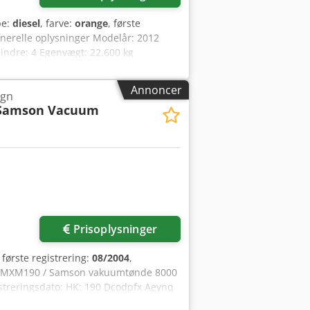
pe:
diesel
, farve:
orange
, første
enerelle oplysninger Modelår: 2012
ndre: 4 Egenvægt: 22.600 kg
 stand: meget god Dsdpfx Ahoy En
forespørgsel Garanti Garanti: Fra første
Annoncer
ogn
 - Inkl. 3 skovle: 1300 mm, 450 mm og
Samson Vacuum
Prisoplysninger
, første registrering:
08/2004
,
l: MXM190 / Samson vakuumtønde 8000
istreringsdato: HK: 190 Dcodpfx Aeynq
 1 Tankstørrelse: 400 L Radio: ?