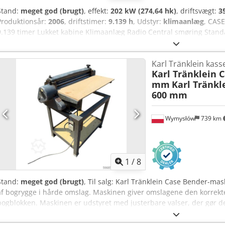
Stand:
meget god (brugt)
, effekt:
202 kW (274,64 hk)
, driftsvægt:
3
Produktionsår:
2006
, driftstimer:
9.139 h
, Udstyr:
klimaanlæg
, CASE
9.139 timer Lukket kabine Klimaanlæg Radio Central smøring Stand
hydraulik (til hammer, gribearm og saks) Hurtigskift OQ80 1 x skov
fungerer, men kræver reparation Understel: ca. 70 % i god stand 
Karl Tränklein kas
motor med 202 kW CE-mærket Dcodpozp Rm Rjfx Ahfek Transportmål: 
Karl Tränklein 
ton.
mm
Karl Tränkl
600 mm
Wymysłów
739 km
1
/
8
Stand:
meget god (brugt)
, Til salg: Karl Tränklein Case Bender-ma
af bogrygge i hårde omslag. Maskinen giver omslagene den korrekte 
bogblokken. Maskinen er udstyret med justerbare valser, der gør det 
omslagstykkelser. Den robuste, støbejerns konstruktion sikrer høj 
data: Producent: Karl Tränklein Type: Case Bender / maskine til fo