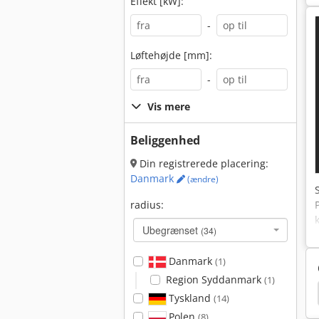
Effekt [kW]:
-
Løftehøjde [mm]:
-
Vis mere
Beliggenhed
Din registrerede placering:
Danmark
(ændre)
radius:
Ubegrænset
(34)
Danmark
(1)
Region Syddanmark
(1)
ine
Hyundai
Hyundai Minigraver
Hitachi
Tyskland
(14)
Polen
(8)