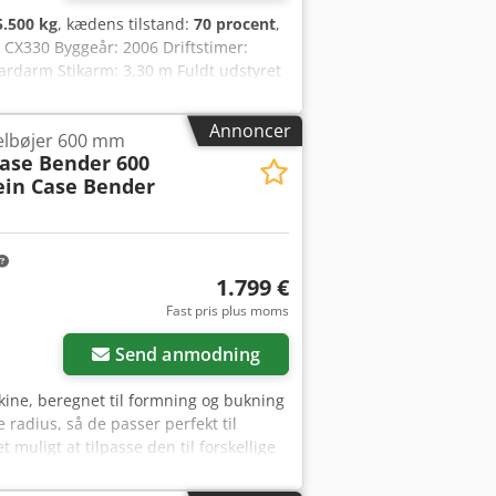
5.500 kg
, kædens tilstand:
70 procent
,
 CX330 Byggeår: 2006 Driftstimer:
ardarm Stikarm: 3,30 m Fuldt udstyret
l – 800 mm bred 1 x gribearm –
Bundenplader: 600 mm brede Isuzu-
Annoncer
selbøjer 600 mm
10,8 x 3 x 3,40 m Driftvægt: 35,5
Case Bender 600
ein Case Bender
1.799 €
Fast pris plus moms
Send anmodning
skine, beregnet til formning og bukning
radius, så de passer perfekt til
muligt at tilpasse den til forskellige
præcision og lang holdbarhed. Tekniske
rmning af bogrygge Arbejdsbredde: ca.