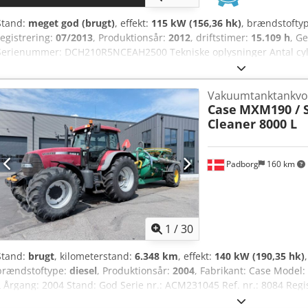
Stand:
meget god (brugt)
, effekt:
115 kW (156,36 hk)
, brændstofty
registrering:
07/2013
, Produktionsår:
2012
, driftstimer:
15.109 h
, G
Serienummer: DCH210R5NCEAH2500 Tekniske oplysninger Antal cyli
Funktionelt Arbejdsbredde: 300 cm CE-mærkning: ja Stand Teknisk
Ndjfeck Visuel stand: meget god Finansielle oplysninger Pris: Efter 
Vakuumtanktankv
ejer, komplet servicehistorik, straks klar til brug! - 80 % undervogn
Case
MXM190 / 
2000 mm grøfteskovl - Option med 2021 TOPCON 3D-SYSTEM
Cleaner 8000 L
Padborg
160 km
1
/
30
Stand:
brugt
, kilometerstand:
6.348 km
, effekt:
140 kW (190,35 hk)
brændstoftype:
diesel
, Produktionsår:
2004
, Fabrikant: Case Mode
L Årgang: 2004 Stand: God Serie nr.: ACM231045 Ref. nr.: 8084 Reg
Dbjhfek Timer: 6348 Gearkasse: Fuldt powershift 19+6 Dieseltank(e):