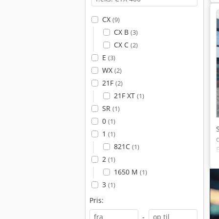
CX
(9)
CX B
(3)
CX C
(2)
E
(3)
WX
(2)
21F
(2)
21F XT
(1)
SR
(1)
0
(1)
1
(1)
821C
(1)
2
(1)
1650 M
(1)
3
(1)
Pris:
-