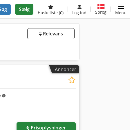
Søg
Sælg
Sprog
Huskeliste
(0)
Log ind
Menu
Relevans
Annoncer
m
Prisoplysninger