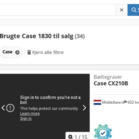
Brugte Case 1830 til salg
(34)
Case
Fjern alle filtre
Bæltegraver
Case
CX210B
Middelbeers
602 k
1
/
15