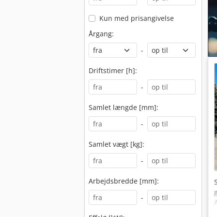
Kun med prisangivelse
Årgang:
-
Driftstimer [h]:
-
Samlet længde [mm]:
-
Samlet vægt [kg]:
-
Arbejdsbredde [mm]:
-