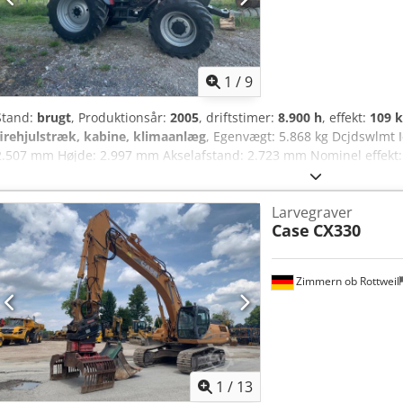
1
/
9
Stand:
brugt
, Produktionsår:
2005
, driftstimer:
8.900 h
, effekt:
109 k
firehjulstræk, kabine, klimaanlæg
, Egenvægt: 5.868 kg Dcjdswlmt
2.507 mm Højde: 2.997 mm Akselafstand: 2.723 mm Nominel effekt:
omdrejningstal: 2.200/min Antal cylindre: 6 Slagvolumen: 7.480 cm
Larvegraver
Case
CX330
Zimmern ob Rottweil
1
/
13