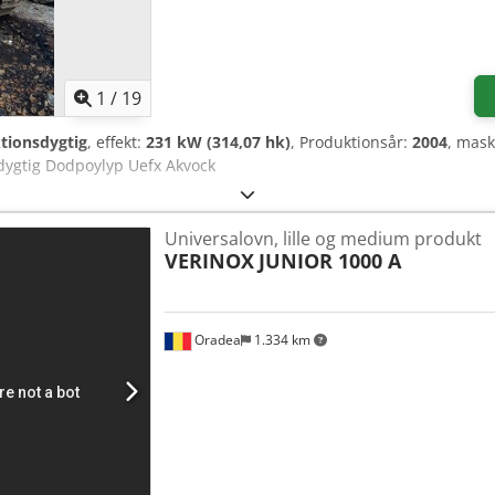
1
/
19
ktionsdygtig
, effekt:
231 kW (314,07 hk)
, Produktionsår:
2004
, mas
sdygtig Dodpoylyp Uefx Akvock
Universalovn, lille og medium produkt
VERINOX
JUNIOR 1000 A
Oradea
1.334 km