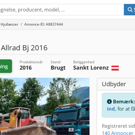
Hjullæsser
Annonce-ID: A8837444
Allrad Bj 2016
Produktionsår
Stand
Beliggenhed
ing
2016
Brugt
Sankt Lorenz
Udbyder
Bemærk
ind,
for at f
Registreret si
140 Annoncer 