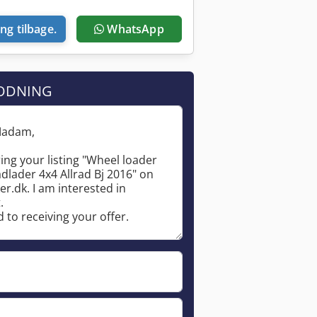
ing tilbage.
WhatsApp
ODNING