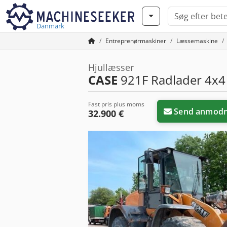
Danmark
Entreprenørmaskiner
Læssemaskine
Hjullæsser
CASE
921F Radlader 4x4 
Fast pris plus moms
Send anmodn
32.900 €