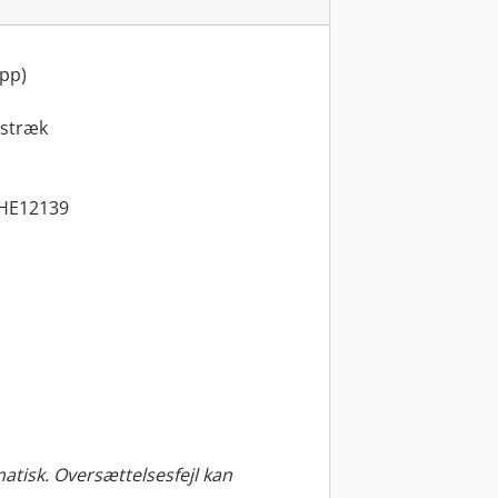
App)
lstræk
GHE12139
tisk. Oversættelsesfejl kan