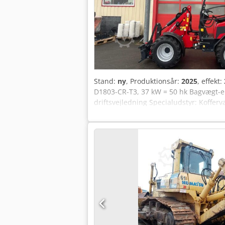
Stand:
ny
, Produktionsår:
2025
, effekt:
D1803-CR-T3, 37 kW = 50 hk Bagvægt-en
driftsvejledning Specialudstyr: Koffer
selvkørende < 25 km/t (Belysningsanlæ
bolt og surringsøjer Dcsdpfjx Evdvjx A