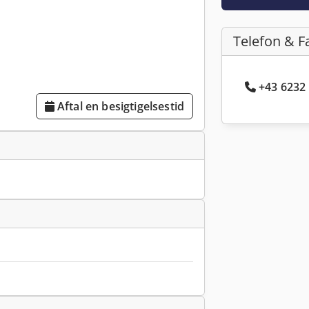
Telefon & F
+43 6232 
Aftal en besigtigelsestid