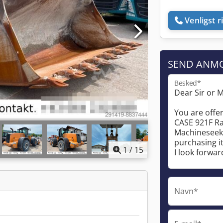
Venligst r
SEND ANM
Besked*
1
/
15
Navn*