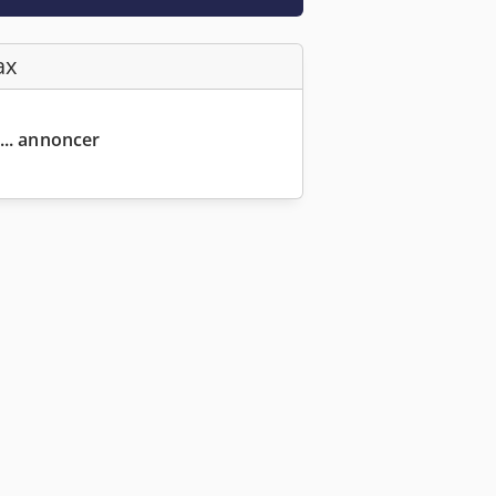
ax
... annoncer