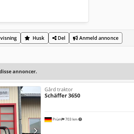
visning
Husk
Del
Anmeld annonce
 disse annoncer.
Gård traktor
Schäffer
3650
Prüm
703 km