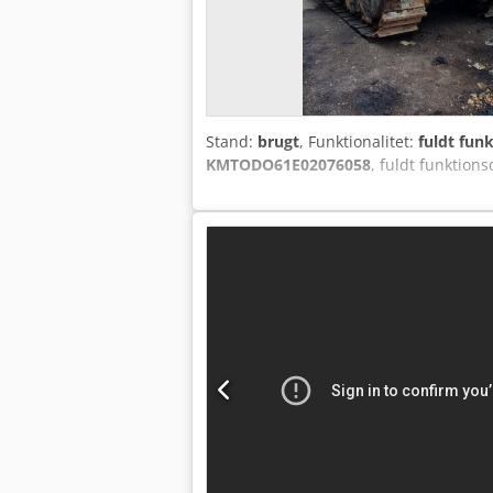
Stand:
brugt
, Funktionalitet:
fuldt fun
KMTODO61E02076058
, fuldt funktion