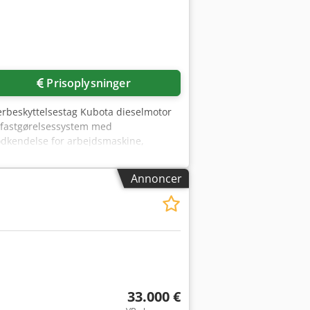
Prisoplysninger
erbeskyttelsestag Kubota dieselmotor
, fastgørelsessystem med
godkendelse for arbejdsmaskine,
(2 foran og 1 bagpå) Slæbekrog med
ydraulisk lås Opbevaringssted: null
Annoncer
33.000 €