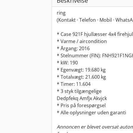
Beskrivelse
ring
(Kontakt · Telefon · Mobil · Whats
* Case 921F hjullæsser 4x4 firehju
* Varme / aircondition
* Årgang: 2016
* Stelnummer (FIN): FNH921F1N
* kW: 190
* Egenvægt: 19.680 kg
* Totalvægt: 21.600 kg
* Timer: 11.604
* 3 styk tilgængelige
Dedpfekq Amfjx Akvjck
* Pris på forespørgsel
* Alle oplysninger uden garanti
Annoncen er blevet oversat automa