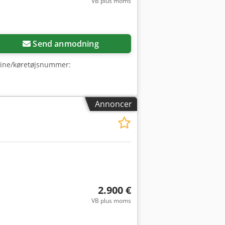
VB plus moms
Send anmodning
kine/køretøjsnummer:
Annoncer
2.900 €
VB plus moms