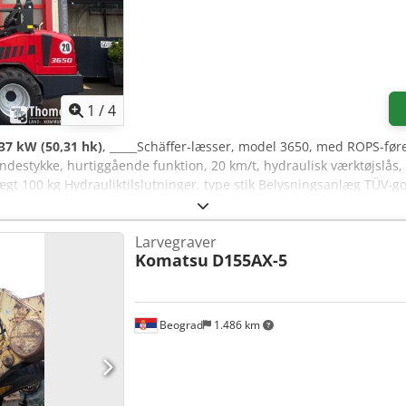
1
/
4
37 kW (50,31 hk)
, _____Schäffer-læsser, model 3650, med ROPS-før
destykke, hurtiggående funktion, 20 km/t, hydraulisk værktøjslås
vægt 100 kg Hydrauliktilslutninger, type stik Belysningsanlæg TÜV-
g i henhold til StVZO er påkrævet) Arbejdslyssæt, LED, 800 lumen 
kvjk Dæk 15.0/55-17 AS, 6-hullers, ET -45 Optageramme, Euro-WS, h
Larvegraver
Komatsu
D155AX-5
Beograd
1.486 km