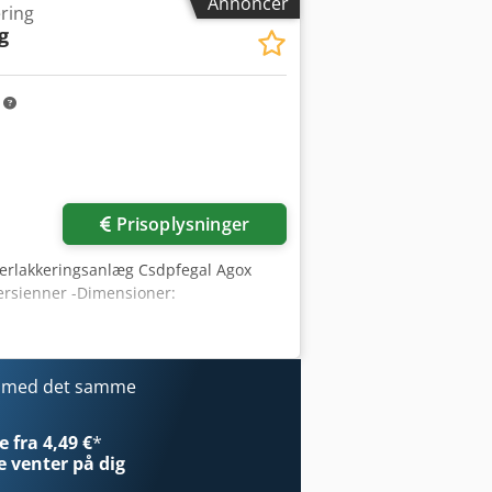
Annoncer
ering
g
m
Prisoplysninger
verlakkeringsanlæg Csdpfegal Agox
persienner -Dimensioner:
r med det samme
 fra 4,49 €
*
e
venter på dig