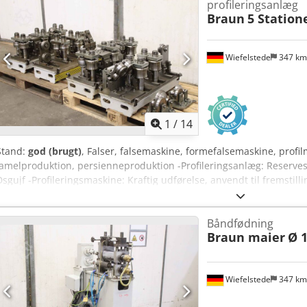
profileringsanlæg
Braun
5 Station
Wiefelstede
347 k
1
/
14
Stand:
god (brugt)
, Falser, falsemaskine, formefalsemaskine, profil
lamelproduktion, persienneproduktion -Profileringsanlæg: Reserves
Dsgujf -Profileringsmaskine: Kraftig udførelse, anvendt til fremstill
profileringsstationer: 5 stk. -Trækaksel: Ø 35 mm -Dimensioner: 4
mm -Vægt: 702 kg
Båndfødning
Braun maier
Ø 
Wiefelstede
347 k