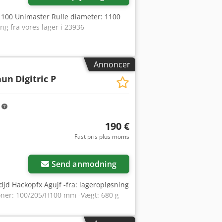
1100 Unimaster Rulle diameter: 1100
ng fra vores lager i 23936
Annoncer
aun
Digitric P
m
190 €
Fast pris plus moms
Send anmodning
jd Hackopfx Agujf -fra: lageropløsning
ioner: 100/205/H100 mm -Vægt: 680 g