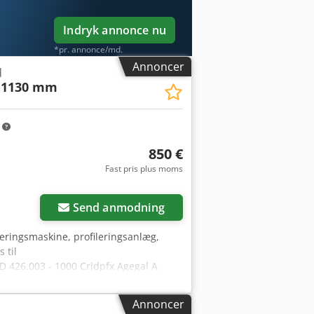
Indryk annonce nu
*pr. annonce/md.
Annoncer
d
H1130 mm
m
850 €
Fast pris plus moms
Send anmodning
leringsmaskine, profileringsanlæg,
 til
D 426.003 - 1000 Crjdpfx Agegal A
0/400/H1130 mm - Vægt: 80 kg
Annoncer