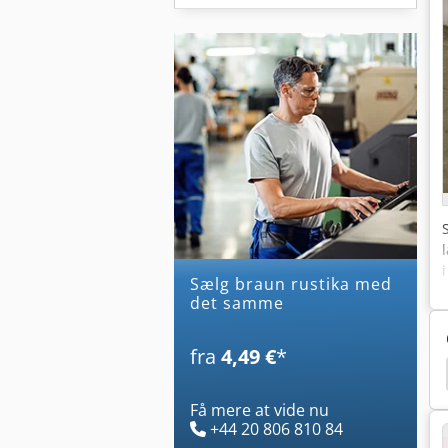
Sælg braun rustika med
det samme
fra
4,49 €
*
Ms 181
Stihl Ms 290
Stihl Ms 441
Savværk
Få mere at vide nu
+44 20 806 810 84