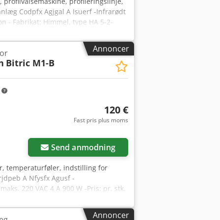
profilvalsemaskine, profileringslinje,
nlæg Codpfx Agjgal A Isuerf -Infrarødt
on - Fabrikat: Himmel, type HA 5-2-
 - Vægt: 308 kg
Annoncer
or
n
Bitric M1-B
m
120 €
Fast pris plus moms
Send anmodning
, temperaturføler, indstilling for
Crjdpeb A Nfysfx Agusf -
aks. 220 VAC 4 A 900 W -Pris: pr. stk.
Annoncer
æg