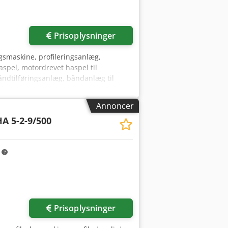
Prisoplysninger
ngsmaskine, profileringsanlæg,
haspel, motordrevet haspel til
åndtilføringsanlæg, båndanlæg til
ing med kølevand/varmtvands-udstyr,
 L / DX 215 R - Valsedimensioner: Ø 120
Annoncer
ivaksel: Ø 35 mm - Dimensioner:
A 5-2-9/500
m
Prisoplysninger