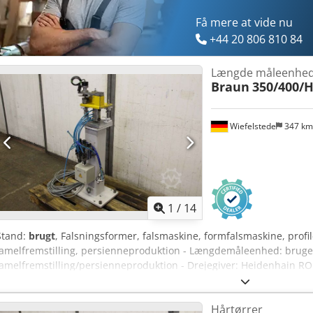
Få mere at vide nu
+44 20 806 810 84
Længde måleenhe
Braun
350/400/
Wiefelstede
347 k
1
/
14
Stand:
brugt
, Falsningsformer, falsmaskine, formfalsmaskine, profi
lamelfremstilling, persienneproduktion - Længdemåleenhed: bruges
lamelfremstilling/persienneproduktion - Drejegiver: Heidenhain RO
Dsuof - Pneumatikkomponenter: Producent Festo - Dimensioner: 35
Hårtørrer