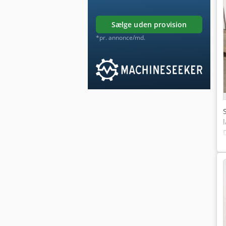
sælge uden provision
*pr. annonce/md.