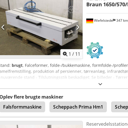
Braun
1650/570
Wiefelstede
347 k
1
/
11
Stand:
brugt
, Falceformer, folde-/bukkemaskine, formfolde-/profile
lamelfremstilling, produktion af persienner, tørreanlæg, infrarødtø
i nuværende stand - Tilslutningsstik beskadiget: Se billeder - Tørrer
forbindelse med lamel-/persienneproduktion - Dimensioner: 1650/
Agegbaareusf
Oplev flere brugte maskiner
Falsformmaskine
Scheppach Prima Hm1
Schep
Reservedelsstatione