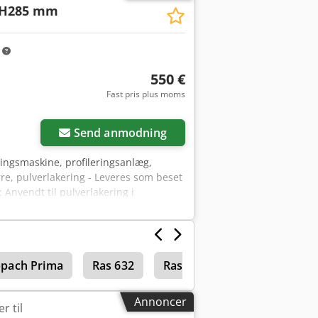
/H285 mm
m
550 €
Fast pris plus moms
Send anmodning
ringsmaskine, profileringsanlæg,
rre, pulverlakering - Leveres som beset
: Anvendt til pulverlakering i
570/H285 mm - Vægt: 124 kg Credpfx
pach Prima
Ras 632
Ras
Annoncer
r til