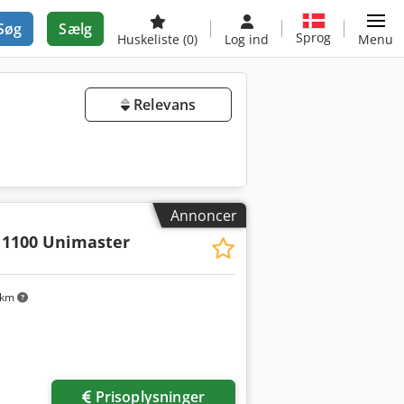
Søg
Sælg
Sprog
Huskeliste
(0)
Log ind
Menu
Relevans
Annoncer
 1100 Unimaster
 km
Prisoplysninger