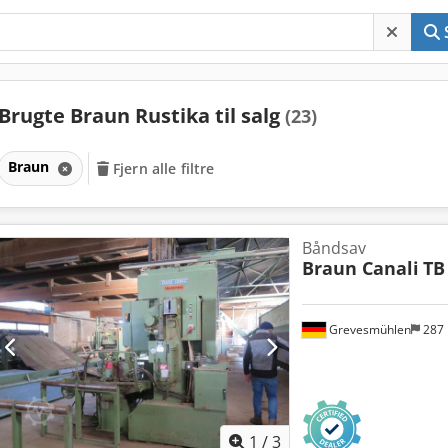
Brugte Braun Rustika til salg
(23)
Braun
Fjern alle filtre
Båndsav
Braun Canali
TB
Grevesmühlen
287
1
/
3