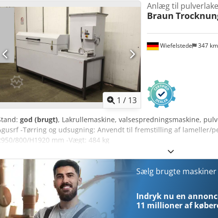
Anlæg til pulverlak
Braun
Trocknun
Wiefelstede
347 k
1
/
13
Stand:
god (brugt)
, Lakrullemaskine, valsespredningsmaskine, pul
Agusrf -Tørring og udsugning: Anvendt til fremstilling af lameller/
2950/800/H1920 mm -Vægt: 484 kg
Sælg brugte maskine
Indryk nu en annonce
11 millioner af køber