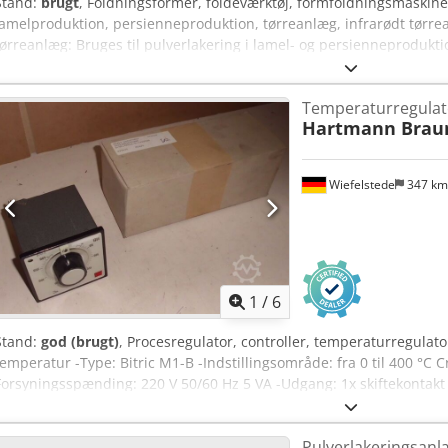
Stand:
brugt
, Foldningsformer, foldeværktøj, formfoldningsmaskine, 
lamelproduktion, persienneproduktion, tørreanlæg, infrarødt tørrea
tørreanlæg: Bruges til pulverlakering i lamel- og persienneprodukti
9/500 - Gearmotor: WEG 0,37 kW - Dimensioner: 880/1050/H2200 mm
Temperaturregulat
Hartmann Brau
Wiefelstede
347 k
1
/
6
Stand:
god (brugt)
, Procesregulator, controller, temperaturregulator
temperatur -Type: Bitric M1-B -Indstillingsområde: fra 0 til 400 °C 
Forsyningsspænding: 220 V 50/60 Hz 5 VA -Udgang: 1x skiftekontakt m
-Antal: 3 stk. på lager -Vægt: 1,1 kg
Pulverlakeringsanl