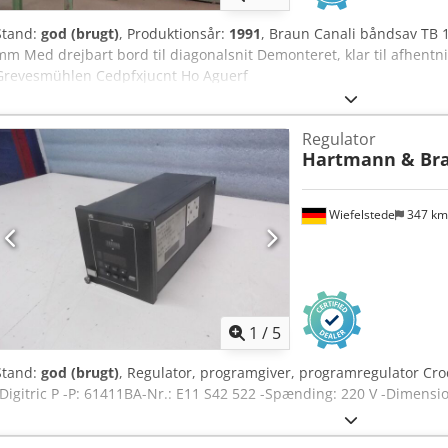
Stand:
god (brugt)
, Produktionsår:
1991
, Braun Canali båndsav TB 
mm Med drejbart bord til diagonalsnit Demonteret, klar til afhentni
Grevesmühlen Cedpfxjucnt Ho Aguerf
Regulator
Hartmann & Br
Wiefelstede
347 k
1
/
5
Stand:
god (brugt)
, Regulator, programgiver, programregulator Crod
-Digitric P -P: 61411BA-Nr.: E11 S42 522 -Spænding: 220 V -Dimens