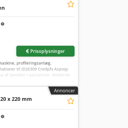
en
m
Prisoplysninger
maskine, profileringsanlæg,
tationer til ID26309 Credpfx Aspvqy
ing af lameller / persienner -Nederste
x 700/390/H400 mm, 2x 300/200/H160
Annoncer
120 x 220 mm
m