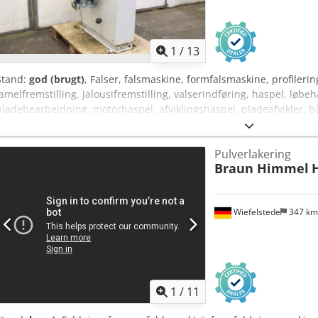
1
/
13
Stand:
god (brugt)
, Falser, falsmaskine, formfalsmaskine, profileri
lamelfremstilling, jalousifremstilling, valserindføring, haspel, løbe
pladebearbejdning, motorhaspel, afviklingshaspel, pladeafvikler, b
excenterpresse, hydraulikpresse - Profileringsanlæg: Valserindfør
fra lamel-/jalousifremstilling - Tætningshoveder: Maier type DX 215
Pulverlakering
x 220 mm - Drivkraft: 1,1 kW - Enkeltdelkomponenter: se fotos - Dr
Braun Himmel
H
1120/405/1310 mm Cedopwnf Nspfx Aguerf - Vægt: 312 kg
Wiefelstede
347 k
1
/
11