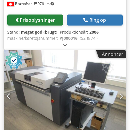
Bischofszell
976 km
Prisoplysninger
Ring op
Stand:
meget god (brugt)
, Produktionsår:
2006
,
maskine/køretøjsnummer:
PJ000016
, (52 & 74 -
SOFTWARELICENS TIL BEGGE FORMATER) Type: PJ.003.0000
Kapacitet: op til 11 plader/time (afhænger af den anvendte
Annoncer
pladetype) Format: 52 & 74 med softwarelicens til begge
formater Pladeformater (H x B): fra 240 x 240 mm til 670 x
750 mm Pladetykkelse: 0,15 mm - 0,30 mm Opløsning: 2540
dpi, maks. 300 lpi, AM- og FM-raster Materialetæller:
26298,03 m2 Pladetæller: 81.600 stk. Eksporneringstæller:
81.322 stk. Samlet forbrugt materiale: 27.988,8 m2 Samlet
antal plader: 86.417 stk. Samlet antal eksporneringer:
86.220 stk. Samlet antal stanser: 86.524 stk. Samlet
driftstid: 85.165,82 timer Samlet eksporneringstid: 3.053,96
timer Udstyr / yderligere oplysninger: Dsdpfx Asvw Afxjk
Ueck Pladestabler, advand PST 26 Integreret Single
Cassette Loader, fuldautomatisk pladeind- og udlæsning
med automatisk fjernelse af mellemlægspapir, ekstern