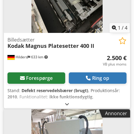
1
/
4
Billedsætter
Kodak
Magnus Platesetter 400 II
2.500 €
Hilders
633 km
VB plus moms
Forespørge
Ring op
Stand:
Defekt reservedelsbærer (brugt)
, Produktionsår:
2010
, Funktionalitet:
ikke funktionsdygtig
,
maskine/køretøjsnummer:
M4I2614
, samlet længde:
2.400
mm
, samlet bredde:
1.850 mm
, total højde:
1.350 mm
,
Annoncer
samlet vægt:
1.700 kg
, indgangsspænding:
220 V
,
pladebredde:
762 mm
, pladelængde:
685 mm
, tomvægt:
1.700 kg
, antal skuffer:
3
, Kodak / Creo CTP-Quantum-