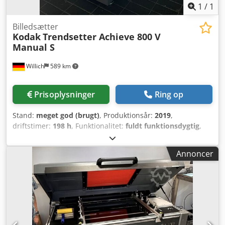
1
/
1
Billedsætter
Kodak
Trendsetter Achieve 800 V
Manual S
Willich
589 km
Prisoplysninger
Ring op
Stand:
meget god (brugt)
, Produktionsår:
2019
,
driftstimer:
198 h
, Funktionalitet:
fuldt funktionsdygtig
,
Magnus Trendsetter Achieve 800 V, manuel model Model:
TEE Byggeår: 2019 Dsdszlr H Depfx Ak Ujck
Annoncer