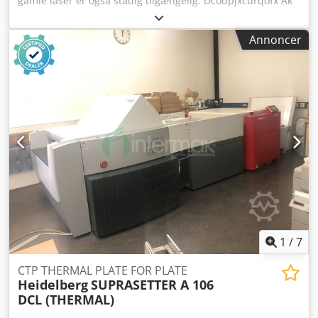
gamle laser er også stadig tilgængelig. Dcodpjxcurqofx Ak
Uok
Annoncer
1
/
7
CTP THERMAL PLATE FOR PLATE
Heidelberg
SUPRASETTER A 106
DCL (THERMAL)