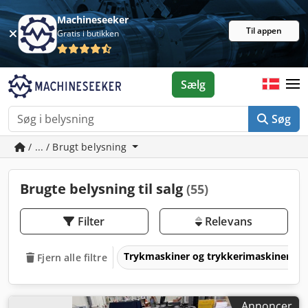
Machineseeker
Til appen
Gratis i butikken
Sælg
Søg
/ ... / Brugt belysning
Brugte belysning til salg
(55)
Filter
Relevans
Trykmaskiner og trykkerimaskiner
Fjern alle filtre
Annoncer