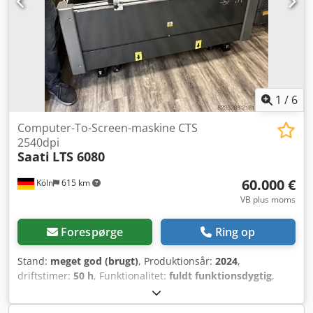
1
/
6
Computer-To-Screen-maskine CTS
2540dpi
Saati
LTS 6080
60.000 €
Köln
615 km
VB plus moms
Forespørge
Ring op
Stand:
meget god (brugt)
, Produktionsår:
2024
,
driftstimer:
50 h
, Funktionalitet:
fuldt funktionsdygtig
,
samlet længde:
1.670 mm
, samlet bredde:
820 mm
, total
højde:
930 mm
, samlet vægt:
600 kg
, indgangsspænding: