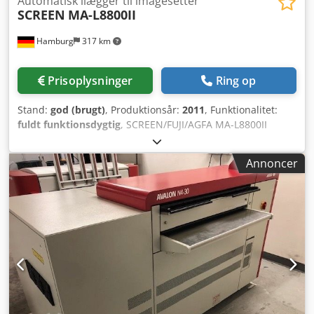
Automatisk ilægger til imagesetter
SCREEN
MA-L8800II
Hamburg
317 km
Prisoplysninger
Ring op
Stand:
god (brugt)
, Produktionsår:
2011
, Funktionalitet:
fuldt funktionsdygtig
, SCREEN/FUJI/AGFA MA-L8800II
AUTOMATLADER (uden CTP) Dodpfx Akoyuygle Ujck først
installeret 2011 til brug med SCREEN PT-R 8XXX & OEM
Annoncer
CTP-imagesetter 3 pladekassetter med 100 plader/hver
inkl. Grafoteam MDT48 transportør Alle tilbud er med
forbehold for mellemsalg.