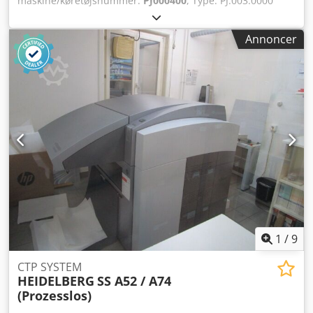
maskine/køretøjsnummer:
PJ000400
, Type: PJ.003.0000
Pladeformat (mm): 240 x 240 op til 670 x 525 Dedpfx
Aopahr Aek Ujck Pladetykkelse (mm): 0,15 til 0,30 Udstyr /
Annoncer
yderligere information: G & J stablingsenhed Software, RIP,
PC Maskinen er udstyret med ét laserhoved med 64 dioder
Demontering, emballering og sikring (forsikring af
maskinen under transporten) udføres af producenten /
Heidelberg.
1
/
9
CTP SYSTEM
HEIDELBERG
SS A52 / A74
(Prozesslos)