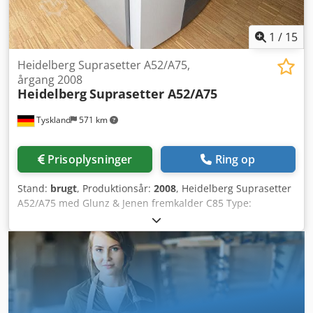
1
/
15
Heidelberg Suprasetter A52/A75,
årgang 2008
Heidelberg
Suprasetter A52/A75
Tyskland
571 km
Prisoplysninger
Ring op
Stand:
brugt
, Produktionsår:
2008
, Heidelberg Suprasetter
A52/A75 med Glunz & Jenen fremkalder C85 Type:
PJ003.0000 Dcodpfezk H Igjx Ak Uok Laserhoved: 64 dioder
Format A52: maks. pladestørrelse 676 × 530 mm Format
A75: maks. pladestørrelse 676 × 760 mm 200–240 V~, 50/60
Hz, 8 A