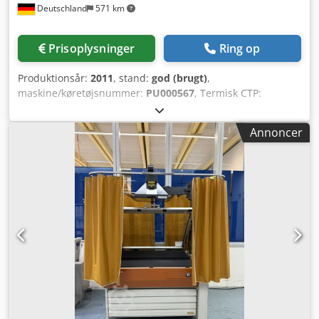
Deutschland
571 km
Prisoplysninger
Ring op
Produktionsår:
2011
, stand:
god (brugt)
,
maskine/køretøjsnummer:
PU000567
, Termisk CTP:
Pladebelyser Belysningsteknik: Udvendig tromle Dual
Cassette Loader DCL 106: fuldautomatisk
Annoncer
pladeindlæsnings-/udlæsningsenhed med 2 integrerede
kassetter til forskellige pladeformater PST 480 B
pladestabler Tekniske data: Kapacitet (plader/t ved maks.
format): 12 plader/time Djdpefh Dmqofx Ak Usck Min.
pladeformat: 370 x 323 mm Maks. pladeformat: 930 x 1060
mm Pladetykkelse: 0,15 - 0,3 mm Tekniske data afhænger
af opgave, forbrugsmaterialer samt eventuelt andre
faktorer