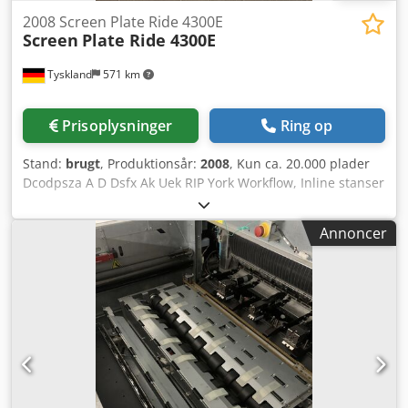
2008 Screen Plate Ride 4300E
Screen
Plate Ride 4300E
Tyskland
571 km
Prisoplysninger
Ring op
Stand:
brugt
, Produktionsår:
2008
, Kun ca. 20.000 plader
Dcodpsza A D Dsfx Ak Uek RIP York Workflow, Inline stanser
425 Azura C95 fremkalder Tilgængelig: kort varsel
Annoncer