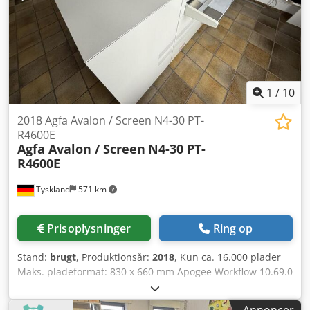
1
/
10
2018 Agfa Avalon / Screen N4-30 PT-
R4600E
Agfa Avalon / Screen
N4-30 PT-
R4600E
Tyskland
571 km
Prisoplysninger
Ring op
Stand:
brugt
, Produktionsår:
2018
, Kun ca. 16.000 plader
Maks. pladeformat: 830 x 660 mm Apogee Workflow 10.69.0
Dodpfeyt I Unex Ak Ueck RIP Inline-stansning Azura C95
vaskemaskine Stacker ST 95EX Kan leveres på kort varsel
Annoncer