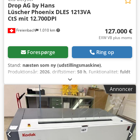
Drop AG by Hans
Lüscher
Phoenix DLES 1213VA
CtS mit 12.700DPI
127.000 €
Freienbach
1.010 km
EXW VB plus moms
Forespørge
Ring op
Stand:
næsten som ny (udstillingsmaskine)
,
Produktionsår:
2026
, driftstimer:
50 h
, Funktionalitet:
fuldt
funktionsdygtig
, DROP AG: Demomodel fra et center,
digital laserbelægningssystem Phoenix 1213V CtS med en
Annoncer
maksimal ramme-/sivstørrelse på 1200 x 1300 mm sælges.
2540 dpi med PDF-vektoroption – 12700 DPI. 30 watt laser
med 405 nm laser. 4° DMD-teknologi med TILT-software.
Dsdpfx Akew T Sfks Ueck Mulighed for inline-drift;
systemet kan også belægges manuelt. Velegnet til rammer
med en tykkelse på op til 60 mm.