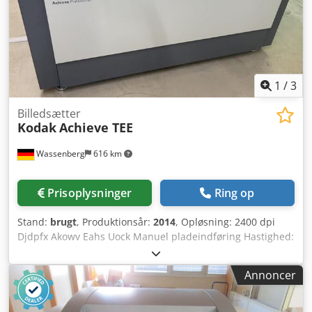
1
/
3
Billedsætter
Kodak
Achieve TEE
Wassenberg
616 km
Prisoplysninger
Ring op
Stand:
brugt
, Produktionsår:
2014
, Opløsning: 2400 dpi
Djdpfx Akowv Eahs Uock Manuel pladeindføring Hastighed:
maks. 21 plader/time Maksimal pladestørrelse: 838 x 990
mm Minimal pladestørrelse: 267 x 215 mm
Annoncer