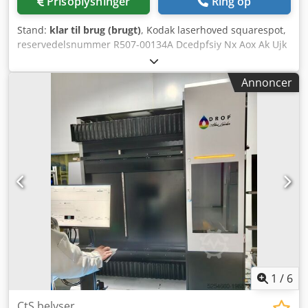
Prisoplysninger
Ring op
Stand:
klar til brug (brugt)
, Kodak laserhoved squarespot,
reservedelsnummer R507-00134A Dcedpfsiy Nx Aox Ak Ujk
• 50 W 630 nm • 10 mW 680 nm
Annoncer
1
/
6
CtS belyser