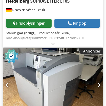
Heidelberg
SUPRASETTER E105
Deutschland
571 km
Prisoplysninger
Ring op
Stand:
god (brugt)
, Produktionsår:
2006
,
maskine/køretøjsnummer:
PL001240
, Termisk CTP
(pladebelichter) Kapacitet (plader/time ved maks. format):
14 plader/time Min. pladeformat: 370 x 323 mm Maks.
Annoncer
pladeformat: 930 x 1140 mm Pladetykkelse: 0,15 - 0,3 mm
Dodpfx Aksfmmyze Ueck Tekniske data afhænger af
opgave, forbrugsmaterialer samt eventuelt andre faktorer