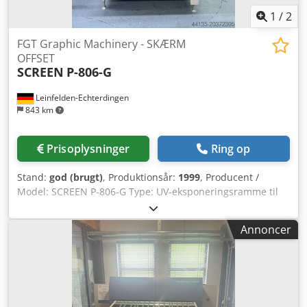
1
/
2
FGT Graphic Machinery - SKÆRM
OFFSET
SCREEN
P-806-G
Leinfelden-Echterdingen
843 km
Prisoplysninger
Ring op
Stand:
god (brugt)
, Produktionsår:
1999
, Producent /
Model: SCREEN P-806-G Type: UV-eksponeringsramme til
flexografiske / offset trykplader Lampenhed: VIO Quick Star
PUG-4003P (Japan Storage Battery Co., Ltd.) Produktionsår
Annoncer
(lampe): 1999 Placering: Tyskland _____ Tekniske data
Eksponeringsområde: Ca. 800 × 600 mm Lampetype: VIO
Quick Star UV-lampe UPX-4003 Strømforsyning: 400 V 3
faset – 50/60 Hz Kølesystem: Tvungen luftkøling med
integreret blæser Design: Overeksponeringsramme med
sikkerhedsgardin Styring: Manuel og timerbaseret