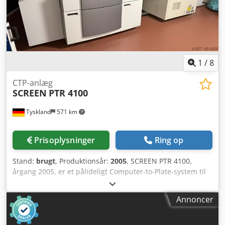
1
/
8
CTP-anlæg
SCREEN
PTR 4100
Tyskland
571 km
Prisoplysninger
Ring op
Stand:
brugt
, Produktionsår:
2005
, SCREEN PTR 4100,
årgang 2005, er et pålideligt Computer-to-Plate-system til
kvalitetspræget pladeeksponering. Med en maksimal
pladestørrelse på 830 x 660 mm leverer den ensartede og
Annoncer
præcise resultater til professionelle offsettrykkerier.
Enheden er udstyret med en Heidelberg Autoloader for
effektiv pladehåndtering, en Xitron RIP med dongle for