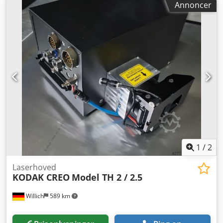
Annoncer
plader/time i fuldt format 199.000 eksponerede plader
Dcodjzhm Arspfx Ak Uek online L-bro til
pladefremkaldelsesanlæg G & J Quartz III 125 pladestakker
AGFA ST 125 SX Screen EP-B101 netværksinterface Eqious
RIP/Workflow Alle tilbud er gældende, så længe lager
haves.
1
/
2
Laserhoved
KODAK CREO
Model TH 2 / 2.5
Willich
589 km