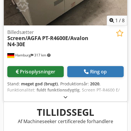
1
/
8
Billedsætter
Screen/AGFA
PT-R4600E/Avalon
N4-30E
Hamburg
317 km
Prisoplysninger
Ring op
Stand:
meget god (brugt)
, Produktionsår:
2020
,
Funktionalitet:
fuldt funktionsdygtig
, Screen PT-R4600 E/
Avalon N4-30 E S/N 462xxx, 16 fiberforbundne dioder,
Pladetælling: 10.792 Eksponeringstid: 1,045 timer Screen
Blackbox Network Interface EP-B101 Djdpfxexlf Rve Ak Uock
TILLIDSSEGL
RIP efter forespørgsel. Alle tilbud tages med forbehold for
mellemsalg.
Af Machineseeker certificerede forhandlere