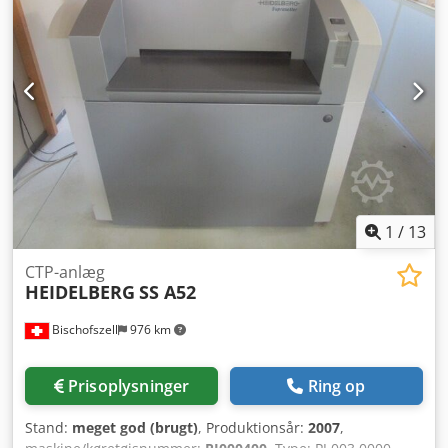
1
/
13
CTP-anlæg
HEIDELBERG
SS A52
Bischofszell
976 km
Prisoplysninger
Ring op
Stand:
meget god (brugt)
, Produktionsår:
2007
,