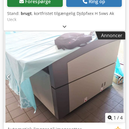
Forespørge
Ring op
Stand:
brugt
, kortfristet tilgængelig Djdpfxex H Svws Ak
Ueck
Annoncer
1
/
4