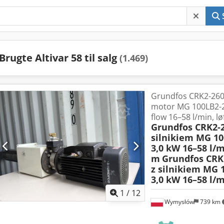
Brugte Altivar 58 til salg
(1.469)
Grundfos CRK2-26
motor MG 100LB2-2
flow 16–58 l/min, l
Grundfos CRK2-
silnikiem MG 10
3,0 kW 16–58 l/
m
Grundfos CR
z silnikiem MG 
3,0 kW 16–58 l/
1
/
12
Wymysłów
739 km