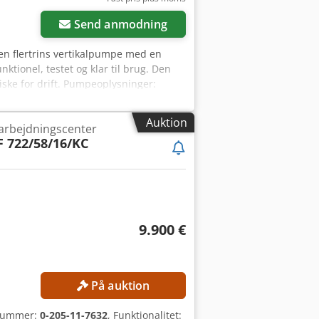
Send anmodning
en flertrins vertikalpumpe med en
tionel, testet og klar til brug. Den
ske for drift. Pumpeoplysninger:
W Strømforsyning: 3-faset Frekvens:
ger: Producent: Grundfos Model: MG
Auktion
arbejdningscenter
ning: 200–220 V Δ / 346–380 V Y (50
F 722/58/16/KC
solationsklasse: F
9.900 €
På auktion
snummer:
0-205-11-7632
, Funktionalitet: