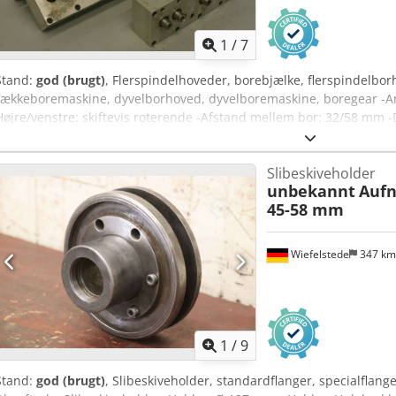
1
/
7
Stand:
god (brugt)
, Flerspindelhoveder, borebjælke, flerspindelbor
rækkeboremaskine, dyvelborhoved, dyvelboremaskine, boregear -Ant
Højre/venstre: skiftevis roterende -Afstand mellem bor: 32/58 mm
6 kg Dcjdpeb A R Itjfx Aftjk
Slibeskiveholder
unbekannt
Auf
45-58 mm
Wiefelstede
347 k
1
/
9
Stand:
god (brugt)
, Slibeskiveholder, standardflanger, specialflang