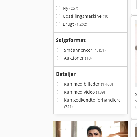
r
Borehoved
Borehovedet
Borehoveder
Ny
(257)
Udstillingsmaskine
(10)
Brugt
(1.202)
Salgsformat
Småannoncer
(1.451)
Auktioner
(18)
Detaljer
Kun med billeder
(1.468)
Kun med video
(139)
Kun godkendte forhandlere
(751)