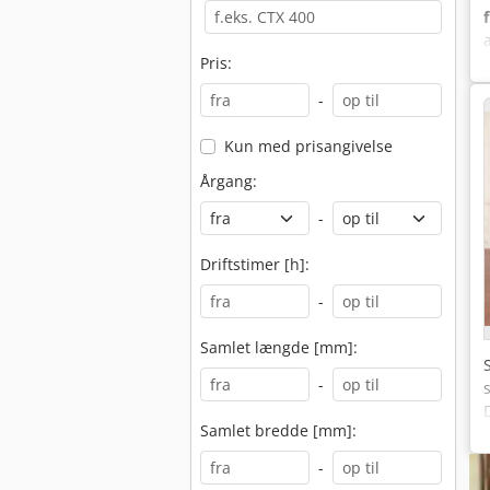
Pris:
-
Kun med prisangivelse
Årgang:
-
Driftstimer [h]:
-
Samlet længde [mm]:
-
Samlet bredde [mm]:
-