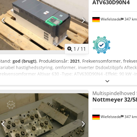
ATV630D90N4
Wiefelstede
347 k
1
/
11
Stand:
god (brugt)
, Produktionsår:
2021
, Frekvensomformer, frekven
variabel hastighedsstyring, omformer, inverter Dsdoxlzibjpfx Afteck
frekvensomformer Altivar 630 -Type: ATV630D90N4 -Effekt: 90 kW -I
Udgang: 380-480V / 0-500 Hz / 173 A -Antal: 1 stk. frekvensomformer t
Dimensioner: 800/290/325 mm -Vægt: 55 kg/stk.
Multispindelhoved 
Nottmeyer
32/5
Wiefelstede
347 k