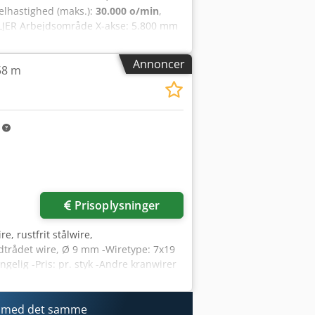
elhastighed (maks.):
30.000 o/min
,
LJER Arbejdsområde X-akse: 5.800 mm
al fræsespindler: 2 stk.
0 o/min C-akse: Ja Fræsespindel 2
Annoncer
58 m
Aozrmnpjftsck C-akse: Ja Bordtype:
sspændesystem: HSK-F63
isk MASKINENS DETALJER Software:
9.000 x 3.500 mm Total længde: 26.000
m
al vakuumpumper: 2 stk.
mm Spænding: 400 V Strømforbrug: 91
tmaskine Manuel betjening
ntation CE-mærkning Dokumentation
Prisoplysninger
re, rustfrit stålwire,
ndtrådet wire, Ø 9 mm -Wiretype: 7x19
ngelig -Pris: pr. styk -Andre kranwirer
00 x 300 mm -Vægt: 22 kg
r med det samme