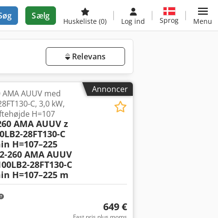
Søg
Sælg
Sprog
Huskeliste
(0)
Log ind
Menu
Relevans
Annoncer
0 AMA AUUV med
8FT130-C, 3,0 kW,
øftehøjde H=107
260 AMA AUUV z
0LB2-28FT130-C
min H=107–225
K2-260 AMA AUUV
100LB2-28FT130-C
min H=107–225 m
649 €
Fast pris plus moms