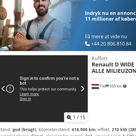
Indryk nu en annonce
11 millioner af køber
Få mere at vide nu
+44 20 806 810 84
Kuffert
Renault
D WIDE 2
ALLE MILIEUZONE
Tiel
555 km
1
/
15
Stand:
god (brugt)
, kilometerstand:
418.900 km
, effekt:
210 kW (28
brændstoftype:
diesel
, akslekonfiguration:
4x2
, akselafstand:
5.500