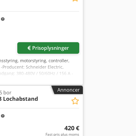
m
Prisoplysninger
sstyring, motorstyring, controller,
 -Producent: Schneider Electric,
ndgang: 380-480V / 50/60Hz / 156 A -
ilgængelig -Pris: pr. stk. -
Annoncer
5 bor
8 Lochabstand
m
420 €
Fast pris plus moms