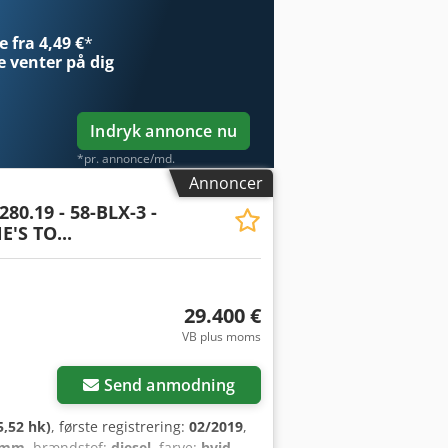
 fra 4,49 €
*
e
venter på dig
Indryk annonce nu
*pr. annonce/md.
Annoncer
80.19 - 58-BLX-3 -
'S TO...
29.400 €
VB plus moms
Send anmodning
5,52 hk)
, første registrering:
02/2019
,
 mm
, brændstof:
diesel
, farve:
hvid
,