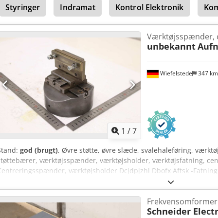
Styringer
Indramat
Kontrol Elektronik
Ko
værktøjskasse, 170 bar cylinder, holder til skovl og kost, belastni
tipning, arbejdsplatform, rullepresenning med hurtiglukning, alu
LED-baklygter, nedfældelig underridesbeskyttelse, døre delt 50/50, s
Værktøjsspænder, 
afløbstragt med støvpose. Dedpfx Afozmzdbotock
unbekannt
Auf
Wiefelstede
347 k
1
/
7
Stand:
god (brugt)
, Øvre støtte, øvre slæde, svalehaleføring, værkt
støttebærer, værktøjsspænder, værktøjsholder, værktøjsfatning, c
Centreringsspænder, værktøjsholder Dcjdpjzhl Dbofx Aftsk -Fatning:
Dimensioner: Ø 125 x 125 mm -Vægt: 5,7 kg
Frekvensomformer
Schneider Electr