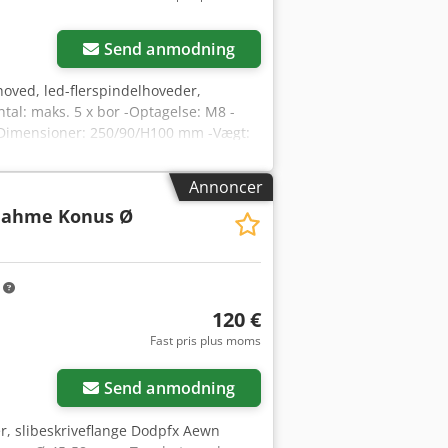
Send anmodning
hoved, led-flerspindelhoveder,
al: maks. 5 x bor -Optagelse: M8 -
 -Dimensioner: 250/90/H100 mm -Vægt:
Annoncer
nahme Konus Ø
m
120 €
Fast pris plus moms
Send anmodning
er, slibeskriveflange Dodpfx Aewn