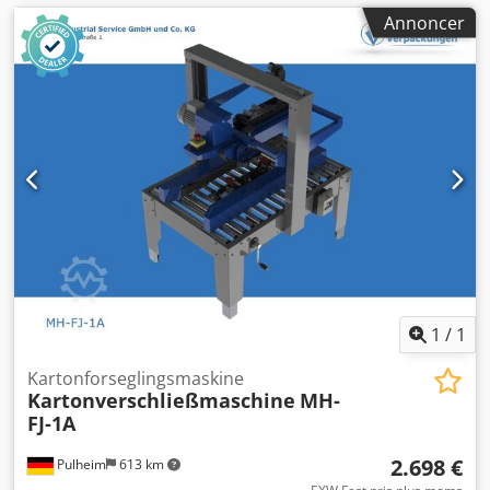
Annoncer
1
/
1
Kartonforseglingsmaskine
Kartonverschließmaschine
MH-
FJ-1A
2.698 €
Pulheim
613 km