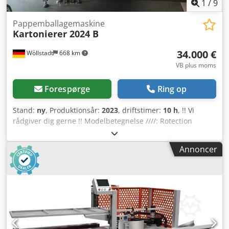
1
/
9
Pappemballagemaskine
Kartonierer 2024 B
34.000 €
Wöllstadt
668 km
VB plus moms
Forespørge
Ring op
Stand:
ny
, Produktionsår:
2023
, driftstimer:
10 h
, !! Vi
rådgiver dig gerne !! Modelbetegnelse ////: Rotection
kartonneringsmaskine Egenskaber ////: Dobbelt-servo
indføringskontrol, med hotmelt-station,
Annoncer
sikkerhedsindkapsling og sikkerhedsteknologi
Produktionsretning ////: Horisontal Transportsystem ////:
Sektioneret transportbånd Kartontilførsel ////: Ovenfra med
aktivt transportbånd Betjeningsdisplay ////: Touchscreen
Drivsystem & styring ////: 8 servomotorer og PLC-styring
Kasselængde ////: 150-300 mm Kassebredde ////: 120-260
mm Emballagehøjde ////: 50-100 mm Hastighed ////: 40-60
kasser/min., afhænger af kassestørrelse og produktvægt