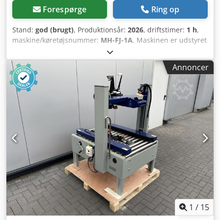
Forespørge
Ring op
Stand:
god (brugt)
, Produktionsår:
2026
, driftstimer:
1 h
,
maskine/køretøjsnummer:
MH-FJ-1A
, Maskinen er udstyret
med et side-drevbåndsystem samt et ekstra drivbånd i
maskinens øvre område. Fordelen ligger i stabiliteten –
Annoncer
høje kartoner kan dermed ikke vælte til siden. Kartontyper:
Længde 150 – ∞ mm Bredde 120 – 480 mm Dcjdpfx Aezr
Hm Sjg Uok Højde: 120 – 480 mm Tekniske data: Længde
1.090 mm Bredde 1.050 mm Vægt 200 kg Driftsspænding
220 V CE-mærkning Tilbehør: Til vores VOGEL kartonlukker-
program tilbyder vi løbehjul, ind- og udførselsborde samt
rullebaner.
1
/
15