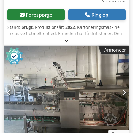
VB plus moms
Forespørge
Ring op
Stand:
brugt
, Produktionsår:
2022
, Kartoneringsmaskine
inklusive hotmelt-enhed. Enheden har få driftstimer. Den
egner sig især til produkter, der kan føres ind i æsken fra
siden. Dodpfxjvb E Evs Ag Usck
Annoncer