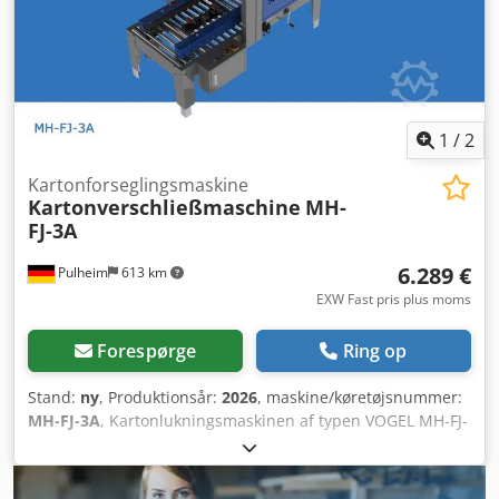
1
/
2
Kartonforseglingsmaskine
Kartonverschließmaschine
MH-
FJ-3A
6.289 €
Pulheim
613 km
EXW Fast pris plus moms
Forespørge
Ring op
Stand:
ny
, Produktionsår:
2026
, maskine/køretøjsnummer:
MH-FJ-3A
, Kartonlukningsmaskinen af typen VOGEL MH-FJ-
3A er udstyret med et låg-lukningsmekanisme, hvilket vil
sige, at kasserne kan indføres i åben tilstand. De korte og
lange lågedele på kassen lukkes først, og først derefter