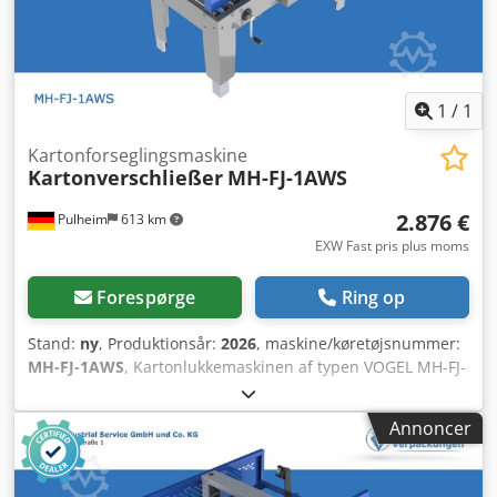
1
/
1
Kartonforseglingsmaskine
Kartonverschließer
MH-FJ-1AWS
2.876 €
Pulheim
613 km
EXW Fast pris plus moms
Forespørge
Ring op
Stand:
ny
, Produktionsår:
2026
, maskine/køretøjsnummer:
MH-FJ-1AWS
, Kartonlukkemaskinen af typen VOGEL MH-FJ-
1AWS er udstyret med et sidebåndsdrev-system. Maskinen
er specielt designet til kartoner i mindre formater.
Annoncer
Kartonformater: Længde: 160 – ∞ mm Bredde: 90 – 320 mm
Højde: 60 – 280 mm Tekniske data: Længde: 1.090 mm
Bredde: 890 mm Vægt: 85 kg Driftsspænding: 220 V CE-