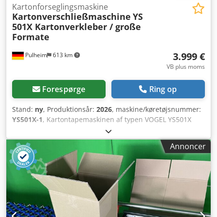
Kartonforseglingsmaskine
Kartonverschließmaschine
YS
501X Kartonverkleber / große
Formate
3.999 €
Pulheim
613 km
VB plus moms
Forespørge
Ring op
Stand:
ny
, Produktionsår:
2026
, maskine/køretøjsnummer:
YS501X-1
, Kartontapemaskinen af typen VOGEL YS501X
ECONOMIC er vores anbefaling, især til store
kartonformater, som lukkes i serier. Kartonformater:
Annoncer
Længde: 150 – ∞ mm Bredde: 150 – 500 mm Højde: 140 –
560 mm Tekniske data: Driftsspænding: 220 V Dodpfezr
Hlhsx Ag Uock CE-mærkning Tilbehør: Til vores VOGEL
kartontapemaskine-program tilbyder vi løberuller, for- og
efterløbsborde samt rullebaner. Vores kartontapemaskine
YS501X ECONOMIC er en økonomisk løsning, når det
handler om at lukke store kartoner sikkert. To sidebånd