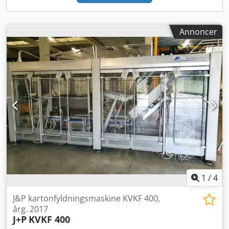
Annoncer
1
/
4
J&P kartonfyldningsmaskine KVKF 400,
årg. 2017
J+P
KVKF 400