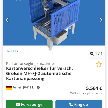
mærkning Tilbehør: Dodezr Hvaepfx Ag Ujck Til vores
VOGEL kartonlukker-program tilbyder vi løbehjul, for- og
efterløbsborde samt rullebaner.
1
/
1
Kartonforseglingsmaskine
Kartonverschließer für versch.
Größen
MH-FJ-2 automatische
Kartonanpassung
5.564 €
Pulheim
613 km
EXW Fast pris plus moms
Forespørge
Ring op