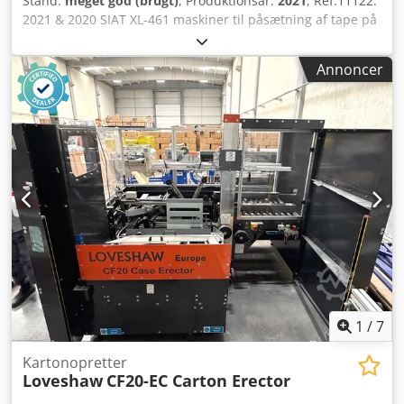
Stand:
meget god (brugt)
, Produktionsår:
2021
, Ref:11122.
2021 & 2020 SIAT XL-461 maskiner til påsætning af tape på
kasser. Et sæt semiautomatiske forseglingsmaskiner med
mulighed for tilfældig justering. Dette betyder, at
Annoncer
maskinerne kan justere sig selv i forhold til de forskellige
kassestørrelser. De påfører automatisk en "C"-formet
strimmel af klæbebånd på kassens top og bund.
Specifikationer for hver maskine: Driftremshastighed: 20
m/min. 2 x motorer, 0,13 kW Djdpezmx Hyefx Ag Ueck 2 x
K12R tapeenhed – 75 mm bredde Teleskopiske ben i
aluminium med millimeterpræcis justering Justerbar
arbejdshøjde: 445 – 705 mm Låst stopknap til nødstop
Magnetotermisk kontakt til tænd/sluk Justerbar
sænkehøjde for tapeenheden Pneumatiske trykregulatorer
på det øverste hoved.
1
/
7
Kartonopretter
Loveshaw
CF20-EC Carton Erector