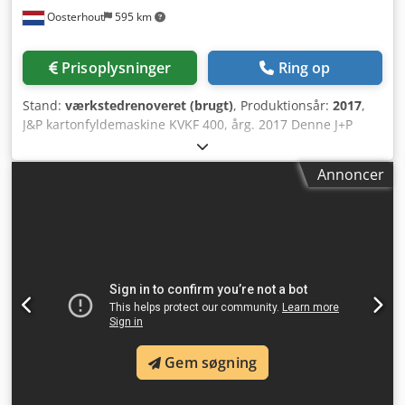
Oosterhout
595 km
Prisoplysninger
Ring op
Stand:
værkstedrenoveret (brugt)
, Produktionsår:
2017
,
J&P kartonfyldemaskine KVKF 400, årg. 2017 Denne J+P
casepacker er designet til automatisk pakning af produkter
i forskellige kartonemballager. Maskinen kan blandt andet
Annoncer
håndtere følgende emballagetyper: Dcodpfx Aehtfc Iog Uok
- American case closed - American case open - Åbne
bakker (trays)
Gem søgning