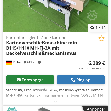
til 500 mm Rullebane er ikke inkluderet i prisen, men kan
leveres som tilvalg. Kan efter ønske også kombineres med
en af vores kartonlukker.
1
/
15
Kartonforsegler til åbne kartoner
Kartonverschließmaschine min.
B115/H110
MH-FJ-3A mit
Deckelverschließmechanismus
6.289 €
Pulheim
613 km
Fast pris plus moms
Forespørge
Ring op
Stand:
ny
, Produktionsår:
2026
, maskine/køretøjsnummer:
MH-FJ-3A
, Kartonlukningsmaskinen af typen VOGEL MH-FJ-
3A er udstyret med et låg-lukningsmekanisme, hvilket vil
sige, at kasserne kan indføres i åben tilstand. De korte og
Annoncer
lange lågedele på kassen lukkes først, og først derefter