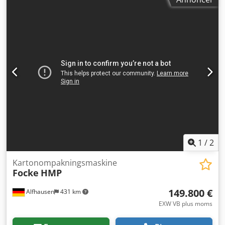
fastholdes til fyldning og overføres pneumatisk til næste
station. Denne enkle model leveres med magasin og
kræver almindelig husholdningsstrøm. CF 10T kræver
trykluft til drift. Tekniske data: Dimensioner: 1400 x 950 x
700-860 mm Egenvægt: 90 kg Driftsspænding: 230 V / 600
W Trykluft: 6 kgf/m3 Arbejds­højde: 700 – 800 mm
Lydniveau: < 75 dB(A) Kartontyper: Længde: 200 til 600 mm
Bredde: 150 til 480 mm Højde: 120 til 500 mm Rullebane er
ikke inkluderet i prisen, men kan leveres som tilvalg.
Djdpfx Aszr Hk Djg Ueck Kan efter ønske også kombineres
med en af vores kartonlukker.
1
/
2
Kartonompakningsmaskine
Focke
HMP
149.800 €
Alfhausen
431 km
EXW VB plus moms