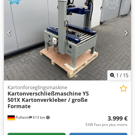
Tekniske data: Længde: 1.090 mm Bredde: 890 mm Vægt:
85 kg Driftsspænding: 220 V CE-mærkning Tilbehør: Til
vores VOGEL kartonlukker-program tilbyder vi løbehjul, for-
og efterløbsborde samt rullebaner.
1
/
15
Kartonforseglingsmaskine
Kartonverschließmaschine
YS
501X Kartonverkleber / große
Formate
3.999 €
Pulheim
613 km
EXW Fast pris plus moms