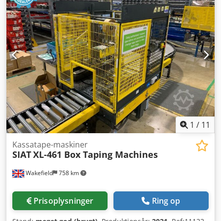
1
/
11
Kassatape-maskiner
SIAT
XL-461 Box Taping Machines
Wakefield
758 km
Prisoplysninger
Ring op