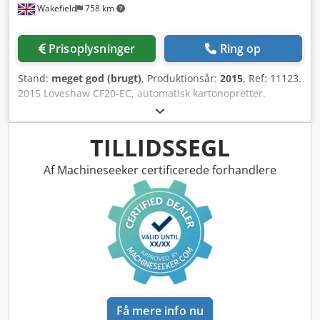
Wakefield
758 km
Prisoplysninger
Ring op
Stand:
meget god (brugt)
, Produktionsår:
2015
, Ref: 11123.
2015 Loveshaw CF20-EC, automatisk kartonopretter.
Automatisk kartonopretter og bundforsegler. Funktioner:
Ensartet kvalitet af forseglingen Hurtig omstilling Alarm
ved lavt tapeforbrug (ekstraudstyr) Sensor til
TILLIDSSEGL
tilstedeværelse af kartoner Dcedpfxozmx Has Ag Ujk
Specifikationer: Kartonstørrelsesområde: - Længde: 250-
Af Machineseeker certificerede forhandlere
570 mm - Bredde: 170-410 mm - Højde: 90-550 mm
Magasin: Op til 100 kartoner Forseglingsmateriale:
Trykfølsom tape Hastighed: Op til 14 kartoner pr. minut.
Få mere info nu