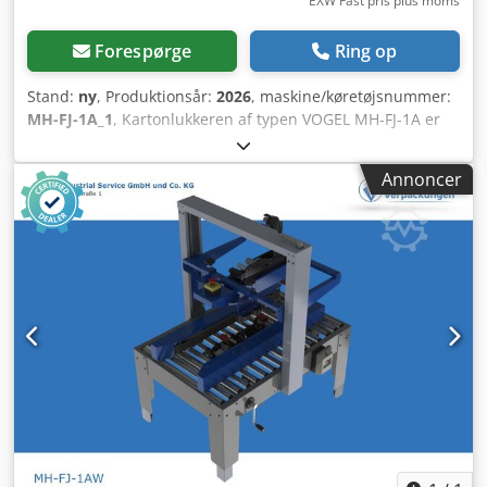
EXW Fast pris plus moms
Forespørge
Ring op
Stand:
ny
, Produktionsår:
2026
, maskine/køretøjsnummer:
MH-FJ-1A_1
, Kartonlukkeren af typen VOGEL MH-FJ-1A er
udstyret med et side-drevbåndsystem samt et ekstra
drivbånd øverst på maskinen. Fordelen ligger i stabiliteten
Annoncer
– høje kartoner kan således ikke vælte til siden. Dcedpfxszr
H Hle Ag Usk Kartontyper: Længde: 150 – ∞ mm Bredde:
120 – 480 mm Højde: 120 – 480 mm Tekniske data: Længde:
1.090 mm Bredde: 1.050 mm Vægt: 200 kg Driftsspænding:
220 V CE-mærkning Tilbehør: Til vores VOGEL-
kartonlukkersortiment tilbyder vi løbehjul, for- og
efterløbsborde samt rullebaner.