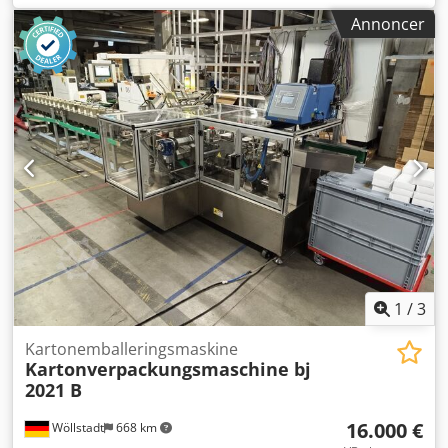
kasser/minut, udløbshøjde: 570 mm – 630 mm,
Annoncer
udløbsretning: venstre, klapfoldertype: FT-55-5-5-7-DS,
kassebredde: 95 mm – 510 mm, kassehøjde: 85 mm – 510
mm. Uden låglukker. Dokumentation er tilgængelig. En
inspektion på stedet er mulig. Dcodpszp Rg Djfx Ag Uek
1
/
3
Kartonemballeringsmaskine
Kartonverpackungsmaschine bj
2021 B
16.000 €
Wöllstadt
668 km