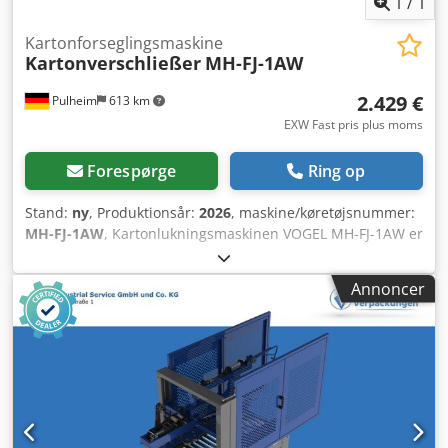
1
/
1
Kartonforseglingsmaskine
Kartonverschließer
MH-FJ-1AW
2.429 €
Pulheim
613 km
EXW Fast pris plus moms
Forespørge
Ring op
Stand:
ny
, Produktionsår:
2026
, maskine/køretøjsnummer:
MH-FJ-1AW
, Kartonlukningsmaskinen VOGEL MH-FJ-1AW er
udstyret med et side-drivbåndssystem. Inklusiv ind- og
udførselsbord. Kartonformater: Længde: 150 – ∞ mm
Annoncer
Bredde: 100 – 480 mm Højde: 120 – 480 mm Dcsdpfx Aozr
H Ehsg Uek Tekniske data: Længde: 1.090 mm Bredde: 890
mm Vægt: 180 kg Driftsspænding: 220 V CE-mærkning
Tilbehør: Til vores VOGEL-kartonlukkerprogram tilbyder vi
transporthjul, ind- og udførselsborde og rullebaner.