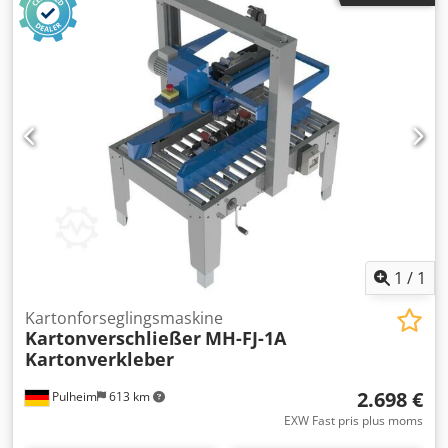
forsegles kassen. Kartonformater: Længde 150 – 600 mm
Bredde 115 – 490 mm Højde 110 – 510 mm Dcodpfxszr
Hnpj Ag Uok Tekniske data: Længde: 1.800 mm Bredde: 880
mm Vægt: 300 kg Driftsspænding: 220 V Luft: 5 kg/cm2 CE-
mærkning VIGTIGT: Til drift af maskinen kræves
lufttrykforsyning, som ikke er inkluderet i leveringen.
Tilbehør: Til vores VOGEL kartonlukker-program tilbyder vi
løberuller, for- og efterløbsborde, samt rullebaner.
1
/
1
Kartonforseglingsmaskine
Kartonverschließer
MH-FJ-1A
Kartonverkleber
2.698 €
Pulheim
613 km
EXW Fast pris plus moms