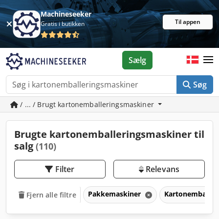
Machineseeker
Til appen
Gratis i butikken
Sælg
Søg
/ ... / Brugt kartonemballeringsmaskiner
Brugte kartonemballeringsmaskiner til
salg
(110)
Filter
Relevans
Pakkemaskiner
Kartonemballer
Fjern alle filtre