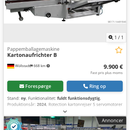
Anbefalet karton ////: Præfoldede kartoner, 250-350g/m³
Forbrug ////: ca. 9,5 kW Strømforsyning ////: 380 V / 50 Hz/
3-faset Maskinvægt ////: ca. 1000 kg Dodpfxjr E Dpas Ag
Uock Maskindimensioner ////: ca. 4257 x 1605 x 1823 mm
Maskinmateriale ////: "304 rustfrit stål med
overfladebehandling" Hotmelt-station ////: Påkrævet,
1
/
1
valgfrit Nordson eller Robatech
Pappemballagemaskine
Kartonaufrichter B
9.900 €
Wöllstadt
668 km
Fast pris plus moms
Forespørge
Ring op
Stand:
ny
, Funktionalitet:
fuldt funktionsdygtig
,
Produktionsår:
2024
, Rotection kartonrejser 5 servomotorer
og PLC-styring 5-20 kasser/min afhængigt af kassestørrelse
Aktuel leveringstid under 2 uger 1 års garanti Dodpfx Agoq
Annoncer
Ikhhs Ujck