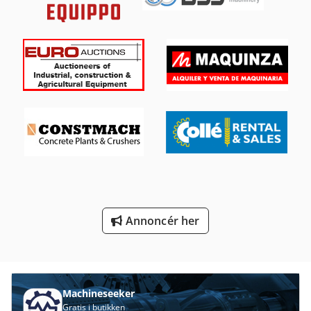
International 560
International 584
Kgs 1670
Manual
Meh 5 2 1 8 B
Platform Type Mb
Produktion Af Byggematerialer
Transport Vogn
Annoncér her
Tur 560
Værktøjs Vogn
Machineseeker
Gratis i butikken