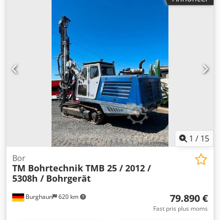
1
/
15
Bor
TM Bohrtechnik TMB 25 / 2012 /
5308h / Bohrgerät
79.890 €
Burghaun
620 km
Fast pris plus moms