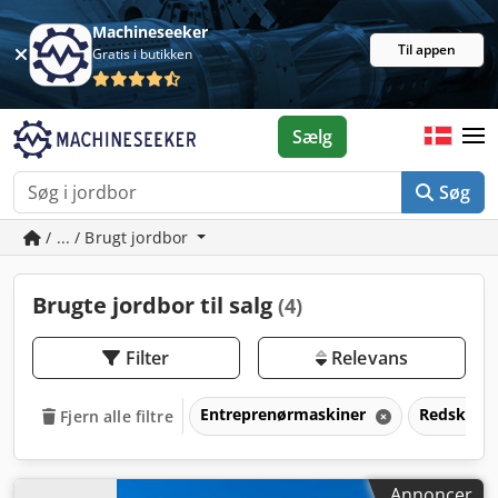
Machineseeker
Til appen
Gratis i butikken
Sælg
Søg
/ ... / Brugt jordbor
Brugte jordbor til salg
(4)
Filter
Relevans
Entreprenørmaskiner
Redskaber
Fjern alle filtre
Annoncer