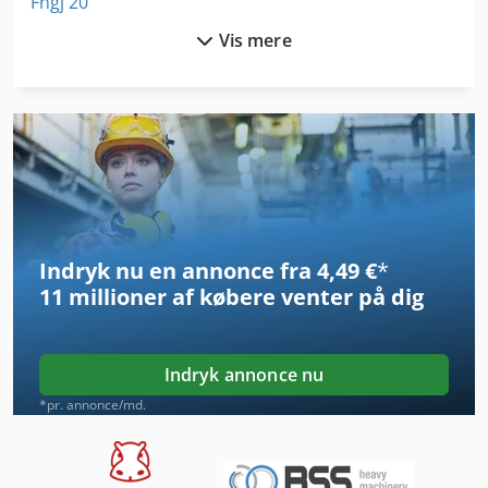
Fngj 20
Vis mere
Forest Type
Ga 11 Ff
Generator
German
Hjuls Af Række
Indryk nu en annonce fra 4,49 €
*
Håndtering Af
11 millioner af købere
venter på dig
Idx 23
International 2674
Indryk annonce nu
International 433
*pr. annonce/md.
International 434