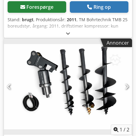
Forespørge
Ring op
Stand:
brugt
, Produktionsår:
2011
, TM Bohrtechnik TMB 25
boreudstyr, årgang: 2011, driftstimer kompressor: kun
5.308 timer, driftstimer dieselmotor: 8.002 timer, 5x
borestænger, borehoved, støvopsamler, klar til brug, god
Annoncer
stand, tysk maskine. Efter anmodning kan vi tilbyde dig et
leasing- eller finansieringstilbud fra Mercedes-Benz Bank.
Hr. Ebert (Tlf.) hjælper dig gerne. Flere oplysninger finder
du på vores hjemmeside. Der tages forbehold for fejl og
mellemsalg! = Yderligere oplysninger =
Anvendelsesområde: Byggeri Crodpfx Aqszm Eq Esqof
Kontakt Tobias Ebert for yderligere oplysninger.
1
/
2