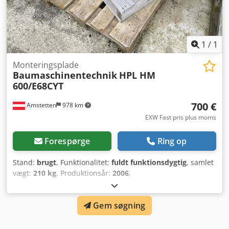
1
/
1
Monteringsplade
Baumaschinentechnik
HPL HM
600/E68CYT
700 €
Amstetten
978 km
EXW Fast pris plus moms
Forespørge
Ring op
Stand:
brugt
, Funktionalitet:
fuldt funktionsdygtig
, samlet
vægt:
210 kg
, Produktionsår:
2006
,
maskine/køretøjsnummer:
31006
, Byggemaskineteknologi:
monteringsplade til hydraulikhammer Credpfx
Gem søgning
Asyxgfdjqqsf