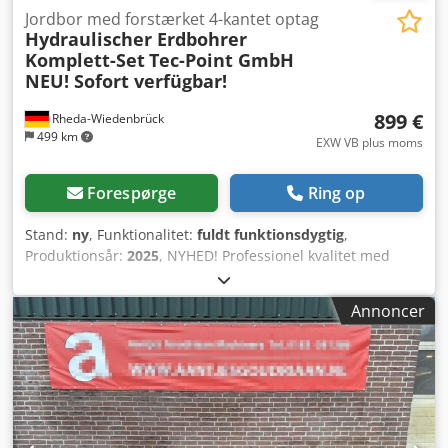
Jordbor med forstærket 4-kantet optag
Hydraulischer Erdbohrer
Komplett-Set
Tec-Point GmbH
NEU! Sofort verfügbar!
899 €
Rheda-Wiedenbrück
499 km
EXW VB plus moms
Forespørge
Ring op
Stand:
ny
, Funktionalitet:
fuldt funktionsdygtig
,
Produktionsår:
2025
, NYHED! Professionel kvalitet med
forstærket 4-kant opsats. Hydraulisk jordbore-sæt
Ø150/200/300 mm. ❗ KUN 899 € ❗ Lagersalg – klar til
Annoncer
levering! ⭐ NYT PRODUKT – ubrugt – klar til brug! ⭐
Komplet sæt inkl. 3 bor + motor + forlænger ⭐ OPEN-S
opsats – fleksibel og universelt anvendelig ⭐ Pris under
markedsprisen! ❗ Forstærket udgave: Alle bor har en kraftig
4-kant boreopsats. Dette sikrer maksimal kraftoverførsel,
høj stabilitet og markant større modstand mod vridning og
belastning. Crsdpfxsylk Nrj Aqqef ⭐ LEVERINGSOMFANG: ✔