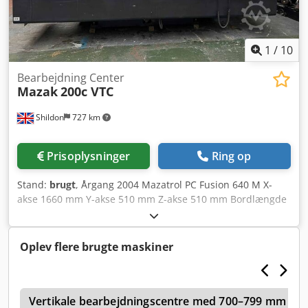
1
/
10
Bearbejdning Center
Mazak
200c VTC
Shildon
727 km
Prisoplysninger
Ring op
Stand:
brugt
, Årgang 2004 Mazatrol PC Fusion 640 M X-
akse 1660 mm Y-akse 510 mm Z-akse 510 mm Bordlængde
2000 mm Bordbredde 510 mm Maks. emnevægt 1000 kg
Antal værktøjspladser 30 Spindelkonus CAT 40 Maks.
spindelhastighed 10000 omdr./min. Dkjdpfov Ax Uyjx Accor
Oplev flere brugte maskiner
Spindelmotor effekt 18,5 kW
o
Vertikale bearbejdningscentre med 700–799 mm X-a