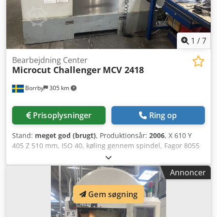
1
/
7
Bearbejdning Center
Microcut Challenger
MCV 2418
Borrby
305 km
Prisoplysninger
Ring op
Stand:
meget god (brugt)
, Produktionsår:
2006
, X 610 Y
405 Z 510 mm, ISO 40, køling gennem spindel, Fagor 8055
Dkedpfxstiybqe Accor
Annoncer
Gem søgning