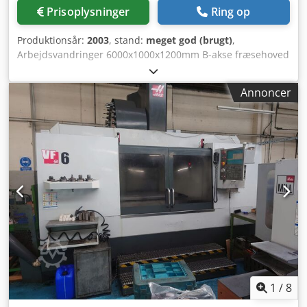
Prisoplysninger
Ring op
Produktionsår:
2003
, stand:
meget god (brugt)
,
Arbejdsvandringer 6000x1000x1200mm B-akse fræsehoved
+/-90° Dkedpfed Rz Uvjx Accor Bordstørrelse 6400x1000mm
Spindeloptagelse HSK-100 Spindelomdrejningstal -9000
Annoncer
o/min Værktøjsveksler 80 pos. Styring SIEMENS 840D
Spindelkøling indvendig Værktøjsmålesystem Nulpunkts-
spændesystem 3R MARCELS MASCHINEN CH
1
/
8