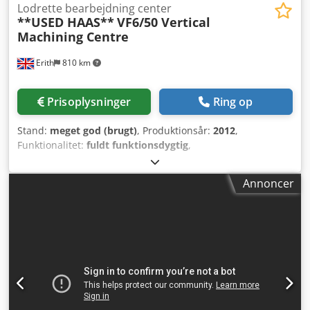
Lodrette bearbejdning center
**USED HAAS**
VF6/50 Vertical
Machining Centre
Erith
810 km
Prisoplysninger
Ring op
Stand:
meget god (brugt)
, Produktionsår:
2012
,
Funktionalitet:
fuldt funktionsdygtig
,
maskine/køretøjsnummer:
1091950
, SPECIFIKATION
Dkedpfx Aot Dmmvsccor Arbejdsgange X-akse slag: 1626
Annoncer
mm Y-akse slag: 813 mm Z-akse slag: 762 mm Spindel
næse til bord (maks.): 889 mm Spindel næse til bord (min.):
127 mm Bord Længde: 1626 mm Bredde: 711 mm T-
sporbredde: 16 mm Afstand mellem T-spor: 125 mm Antal
T-spor (standard): 5 Maks. belastning på bord: 1814 kg
Spindel Maks. effekt: 22,4 kW Maks. omdrejningstal: 7.500
o/min Maks. moment: 610 Nm ved 500 o/min Drevtype: 2-
trins gearhoved Konus: BT50 Lejesmøring: Luft/olie-
injektion Køling: Væskekølet Fremføringshastigheder