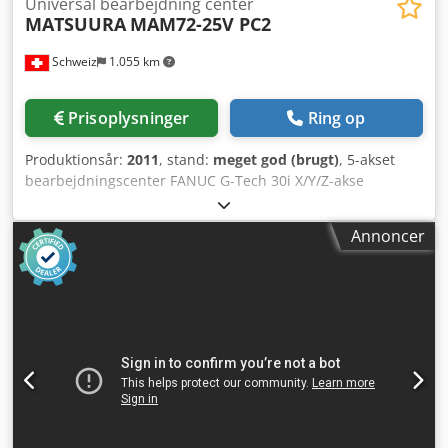
Universal bearbejdning center
MATSUURA
MAM72-25V PC2
Schweiz
1.055 km
Prisoplysninger
Ring op
Produktionsår:
2011
, stand:
meget god (brugt)
, 5-akset
bearbejdningscenter FANUC G-Tech 30i X/Y/Z-akse
vandringer: 550x410x450 mm B-akse bord: +/-110° A-akse
bord: 360° Spindel fatning: BT40 Big Plus
Annoncer
Spindelhastighed: op til 15.000 o/min Værktøjsveksler: 40
positioner Pallepladser: 2 stk., diameter 250 mm Indvendig
spindelkøling 3D måleprobe Værktøjsmåleudstyr Paller: 15
stk. Værktøjsholdere: ca. 80 stk. KNOLL / TURBO
kølemiddelsystem MARCELS MASCHINEN CH Dkodpfx
Aogufmrsccer