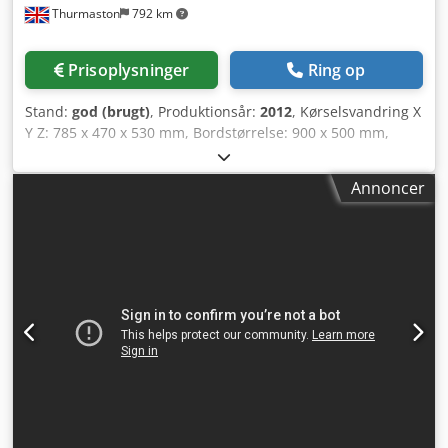
Thurmaston
792 km
Prisoplysninger
Ring op
Stand:
god (brugt)
, Produktionsår:
2012
, Kørselsvandring X
Y Z: 785 x 470 x 530 mm, Bordstørrelse: 900 x 500 mm,
Spindelhastighed: 8.000 o/min, Spindelmotor-effekt: 11 kW,
Prototrak-styring, Hurtiggang XYZ-akse: 20 m/min,
Annoncer
Spindelkonus: BT40, 16-positioners værktøjsveksler (ATC),
Spåntransportør. Dksdpfoq R Tnzox Accjr