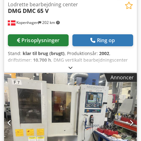
Lodrette bearbejdning center
DMG
DMC 65 V
Kopenhagen
202 km
Prisoplysninger
Ring op
Stand:
klar til brug (brugt)
, Produktionsår:
2002
,
driftstimer:
10.700 h
, DMG vertikalt bearbejdningscenter
Model: DMC 65 V År: 2002 X - Y - Z vandring: 650 - 500 - 500
mm Omdrejninger: 18000 Værktøjsskifte: 30 stk.
Annoncer
Spindeltap: ISO 40 Dkodpfx Acexqch Ajcor Styring: MILL
PLUS Synkronsprindel Håndhjul til aksebevægelse
Grænseflade: RS-232 C Køling