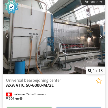
Annoncer
med 30 positioner Styring: HEIDENHAIN TNC-430 Spindel-
indvendig køling MARCELS MASCHINEN CH
1
/
13
Universal bearbejdning center
AXA
VHC 50-6000-M/2E
Beringen / Schaffhausen
956 km