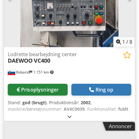
Savspindel, maks. savklinge: 200 mm, 0–360 grader, 2,2 kW
BECKER vakuumpumpe: 250 m³/t, 5,5 kW
Affaldstransportbånd i maskinens bund, udløb: højre side
Djdpsxdhkcofx Accjkr Alle værktøjer på billederne
medfølger Maskinvægt: 4600 kg
1
/
8
Lodrette bearbejdning center
DAEWOO
VC400
Kobarid
1.151 km
Prisoplysninger
Ring op
Stand:
god (brugt)
, Produktionsår:
2002
,
maskine/køretøjsnummer:
AV4C0039
, Funktionalitet:
fuldt
funktionsdygtig
, driftstimer:
50.000 h
, indgangsspænding:
400 V
, vandring X-akse:
570 mm
, vandring på Y-aksen:
400
Annoncer
mm
, vandring på Z-aksen:
570 mm
, antal pladser i
værktøjsmagasinet:
32
, samlet vægt:
7.600 kg
,