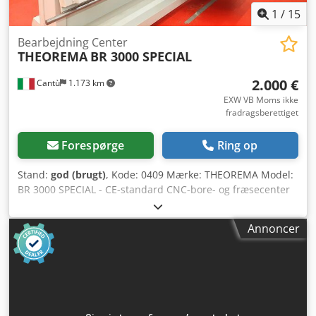
1
/
15
Bearbejdning Center
THEOREMA
BR 3000 SPECIAL
2.000 €
Cantù
1.173 km
EXW VB Moms ikke
fradragsberettiget
Forespørge
Ring op
Stand:
god (brugt)
, Kode: 0409 Mærke: THEOREMA Model:
BR 3000 SPECIAL - CE-standard CNC-bore- og fræsecenter
med 3 styrede akser til møbler, køkkener,
badeværelsesmøbler, plader, døre og diverse - CE-
Annoncer
standard Dodpfx Acjuwdnxecekr Tekniske data: Mindste
ydre mål Nyttelængde X-akse: 3000 mm Nyttelængde Y-
akse: 1300 mm Hastighed X-akse: 24 m/min Hastighed Y-
akse: 24 m/min Slaglængde Z-akse: 65 mm Maks.
pladetykkelse: 65 mm Boreenhed med 18 spindler -
Højre/venstre borepatron, diameter: 10 mm –