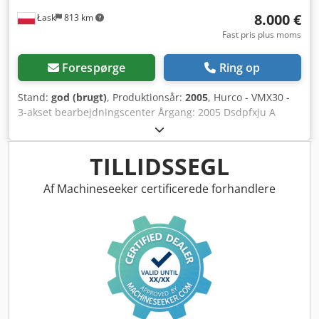
videoer og tekniske oplysninger kan fremsendes på
8.000 €
Łask
813 km
forespørgsel.
Fast pris plus moms
Forespørge
Ring op
Stand:
god (brugt)
, Produktionsår:
2005
, Hurco - VMX30 -
3-akset bearbejdningscenter Årgang: 2005 Dsdpfxju A
Dnpo Accekr Serienummer: H-30516 Vandring, X-akse: 760
mm Vandring, Y-akse: 510 mm Vandring, Z-akse: 510 mm
Spændebordsstørrelse, bredde: 510 mm
TILLIDSSEGL
Spændebordsstørrelse, længde: 1510 mm Motoreffekt: 11
kW Maskinvægt: 4800 kg
Af Machineseeker certificerede forhandlere