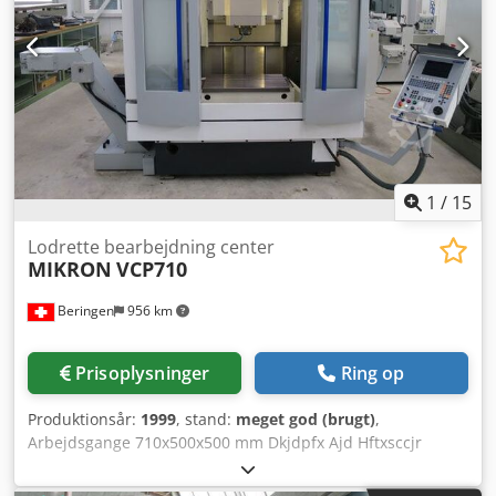
1
/
15
Lodrette bearbejdning center
MIKRON
VCP710
Beringen
956 km
Prisoplysninger
Ring op
Produktionsår:
1999
, stand:
meget god (brugt)
,
Arbejdsgange 710x500x500 mm Dkjdpfx Ajd Hftxsccjr
Bordstørrelse 1080x580 mm Spindeloptagelse SK40
Spindelhastigheder op til 10.000 o/min Værktøjsveksler