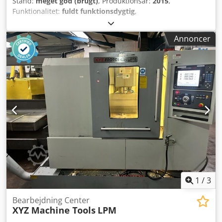
Stand:
meget god (brugt)
, Produktionsår:
2015
,
Funktionalitet:
fuldt funktionsdygtig
,
maskine/køretøjsnummer:
016-018828-450
, SPECIFIKATION
Bord: 914mm x 500mm X-akse vandring: 830mm Y-akse
Annoncer
vandring: 530mm Z-akse vandring: 580mm Spindelnæse til
bord: 115-695mm Spindel: BT40 Spindelhastigheder: 0-
10.000 o/min Spindelmotor: 22,4kW Lynfremføring:
30m/min Værktøjsveksler kapacitet: 30 værktøjer Ca. vægt:
5800Kg MASKINEN ER UDSTYRET MED: Siemens 828D CNC-
styring Renishaw probe Dedpfxsxzqq Tj Accskr 15 stk. BT40
værktøjsholdere Køleanlæg Belysning Afskærmning
1
/
3
Bearbejdning Center
XYZ Machine Tools
LPM