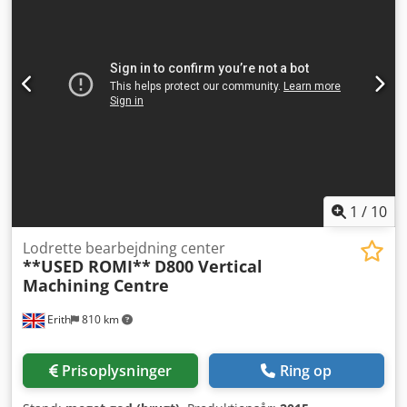
fortsat Spindel Konus størrelse: Nr. 40 Omdrejningstal: 0-
8.100 omdr./min. Lejer Lejesmøring: Luft/olietilførsel
Køling: Væskekølet Motor Spindelmotor, max. effekt: 22,4
kW Fremføring Hurtigforskydning X, Y & Z: 25,4 m/min
Maks. bearbejdningsfremføring: 16,5 m/min
Værktøjsveksler Kapacitet: 20 værktøjer Type: BT40
Generelt Ca. maskinvægt: 3.750 kg Luftforsyning (min.): 113
l/min, 6,9 bar MASKINEN ER UDSTYRET MED: - Haas
(Fanuc-kompatibel) CNC-styring Dedpfx Acowx I N Docekr -
Programmerbar kølevæskedyse - Automatisk smøresystem
- Lukket afskærmning - Spån snegl
1
/
10
Lodrette bearbejdning center
**USED ROMI**
D800 Vertical
Machining Centre
Erith
810 km
Prisoplysninger
Ring op