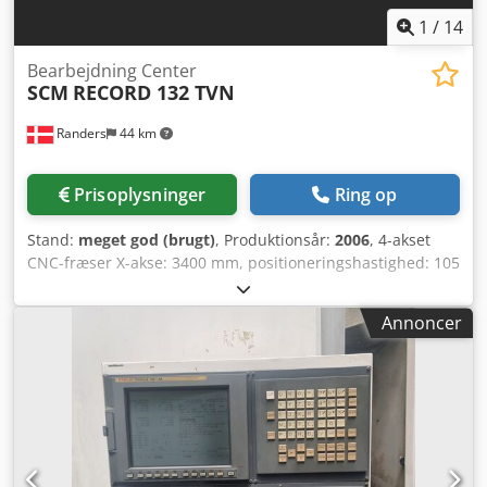
1
/
14
Bearbejdning Center
SCM
RECORD 132 TVN
Randers
44 km
Prisoplysninger
Ring op
Stand:
meget god (brugt)
, Produktionsår:
2006
, 4-akset
CNC-fræser X-akse: 3400 mm, positioneringshastighed: 105
m/min Y-akse: 1720 mm, positioneringshastighed: 80
m/min Z-akse: 400 mm, positioneringshastighed: 25 m/min
Annoncer
C-akse: Se vedhæftede billeder Hovedspindel: POWER 2000
– 10 kW (15 Hp) Spindelhastighed: 900 – 18.000 rpm
Værktøjsholdere: HSK63 Rotationsværktøjsmagasin: 12
pladser Antal vakuumstråler af aluminium: 8 stk. Antal
vakuumsugekopper: 3 x 8 = 24 stk. Styring: NUM 1040 /
Windows XP Pro / XILOG Plus Boring: 12 lodrette (7 højre / 5
venstre), 6 vandrette (X: 2 + 2 / Y: 1 + 1), CC 32 mm