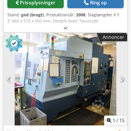
Prisoplysninger
Ring op
Stand:
god (brugt)
, Produktionsår:
2008
, Slaglængder X Y
Z: 660 x 510 x 560 mm, Dedpfx Aswc Twuoccjkr
bordstørrelse: 840 x 560 mm, spindelhastighed: 8.000
omdr./min., spindelmotor: 11 kW, Heidenhain TNC530i
Annoncer
styring, spindelkonus: BT40, 20-positioners værktøjsveksler
(ATC), kølervæske/coolant medfølger,
1
/
15