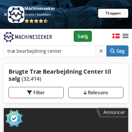
Machineseeker
Til appen
Gratis i butikken
Sælg
Søg
Brugte Træ Bearbejdning Center til
salg
(32.414)
Filter
Relevans
Annoncer