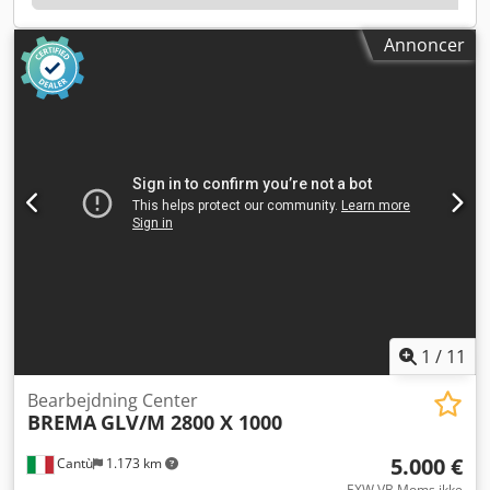
Annoncer
1
/
11
Bearbejdning Center
BREMA
GLV/M 2800 X 1000
5.000 €
Cantù
1.173 km
EXW VB Moms ikke