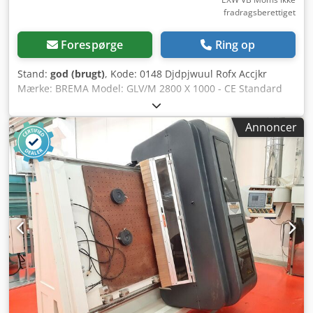
fradragsberettiget
Forespørge
Ring op
Stand:
god (brugt)
, Kode: 0148 Djdpjwuul Rofx Accjkr
Mærke: BREMA Model: GLV/M 2800 X 1000 - CE Standard
CNC-bearbejdningscenter til møbler, køkkener, skabe,
paneler og forskelligt andet - CE Standard Vakuumsystem
Annoncer
til fastspænding af pladen med manuelt justerbare
sugekopper. Et sådant system muliggør bearbejdning af
emnet på alle sider. Derudover udfører de 8 værktøjer, der
er monteret i revolverhovedet, enhver ønsket
bearbejdning. Nyttige bearbejdningsmål for plade med
alle værktøjer: Længde 2800 mm - Højde 1000 mm Antal
styrede akser: 3 Numerisk styring: CNC/90 Trykluft: 6-7 bar
Effekt: 15 kW Samlede mål: 4280 x 2200 x 2480 mm (h)
Vægt: 4900 kg