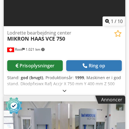
1
/
10
Lodrette bearbejdning center
MIKRON HAAS
VCE 750
Root
1.021 km
Prisoplysninger
Ring op
Stand:
god (brugt)
, Produktionsår:
1999
, Maskinen er i god
stand. Dkodpfxswx Rafj Accjr X 750 mm Y 400 mm Z 500
mm 10.000 omdr./min.
Annoncer