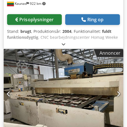
Kaunas
922 km
Bearbejdningsområde i Y – 1.550 mm Hastighed i X-Y 80
m/min Hastighed i Z 25 m/min Maks. emnetykkelse 200
mm Fræsemotoreffekt 17,5 HK (S1) Omdrejningstal
Prisoplysninger
Ring op
fræsemotor 1.500 – 24.000 Boreaggregat 3 HK
Værktøjsholdersystem HSK63-F Værktøjsveksler 22
Stand:
brugt
, Produktionsår:
2004
, Funktionalitet:
fuldt
positioner Vakuumpumpe 100 m³ Udsugning 250 mm
funktionsdygtig
, CNC bearbejdningscenter Homag Weeke
Luftkapacitet 4.500 m³/t Lufthastighed 30 m/sek Trykluft 7
Optimat BHC Venture 3, årgang 2004, til salg! Djdpfx Ajx Ey
bar Trykluftforbrug 300-500 ltr./min. Sikring 40 Amp. Vægt
H Ijccjkr
7.000 kg Dedovu U Itopfx Accskr (Alle ændringer og fejl i
Annoncer
tekniske data, oplysninger og priser forbeholdes. Salg
forbeholdt mellemsalg. Ingen garanti for trykte data!) De
bedste træbearbejdningsmaskiner fra Holland De bedste
brugte maskiner fra Nederlandene