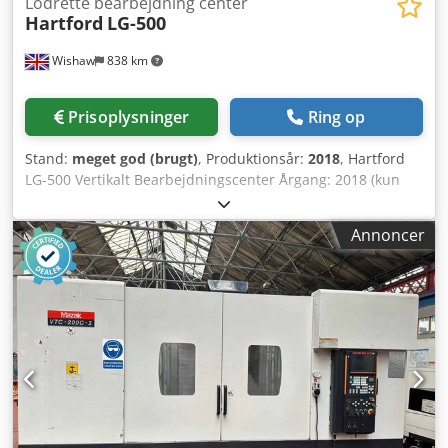
Lodrette bearbejdning center
Hartford
LG-500
Wishaw
838 km
Prisoplysninger
Ring op
Stand:
meget god (brugt)
, Produktionsår:
2018
, Hartford
LG-500 Vertikalt Bearbejdningscenter Årgang: 2018 (kun
400 driftstimer) Model: LG-500 Styring: Hartford Plus 3
Dksdpfx Acewif R Tscor Bordstørrelse: 620 x 420 mm
Annoncer
Maksimal bordbelastning: 300 kg Aksevandring X/Y/Z: 620 /
420 / 450 mm Spindelnæse til bord: 100 – 550 mm
Spindelkonus: 40 INT Spindelhastigheder: 12.000
Omdr./min. 12-positioners automatisk værktøksveksler
(ATC) Maskinen fremstår som ny