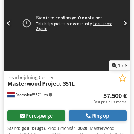
1
/
8
Bearbejdning Center
Masterwood
Project 351L
37.500 €
Rosmalen
571 km
Fast pris plus moms
Forespørge
Ring op
Stand:
god (brugt)
, Produktionsår:
2020
, Masterwood