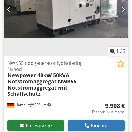
1
/
3
NWK55 nødgenerator lydisolering
Nyhed
Newpower 40kW 50kVA
Notstromaggregat
NWK55
Notstromaggregat mit
Schallschutz
9.908 €
Hamburg
308 km
Fast pris plus moms
Forespørge
Ring op