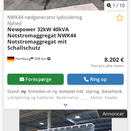
muligt mod et ekstra gebyr - For at kunne angive en
1
/
10
nøjagtig fragtpris, bedes du sende os en forespørgsel med
dine data og din fulde adresse
NWK44 nødgenerator lydisolering
Nyhed
Newpower 32kW 40kVA
Notstromaggregat
NWK44
Notstromaggregat mit
Schallschutz
8.202 €
Hamburg
308 km
Fast pris plus moms
Forespørge
Ring op
Stand:
ny
, Enheden er ny, komplet inkl. styring, dieseltank,
udstødning og batterier. Beskrivelse: _____ Motor: Fawde
4DX21-53D, 4 cylindre, Vandkølet Generator: Newpower
NW/N44 Kontinuerlig effekt: 32 kW / 40 kVA Dwjdpfx Ajnkap
Annoncer
Dom Sea Maksimal effekt: 35 kW / 44 kVA Tilslutning: 1x5P
63A -, 1x5P 32A -, 1x5P 16A 1x3P 250V stikkontakter, RCD-
beskyttelsesafbrydere Frekvens: 50 Hz Spænding: 400/230