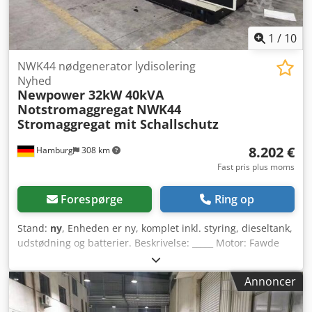
250A automatisk afbryder : 1080 € ekskl. moms
Stikkontakter - På forespørgsel Forsendelse: -
Verdensomspændende transport inklusive aflæsning er
1
/
10
muligt mod et ekstra gebyr - For at kunne angive en
nøjagtig fragtpris, bedes du sende os en forespørgsel med
NWK44 nødgenerator lydisolering
dine data og din fulde adresse
Nyhed
Newpower 32kW 40kVA
Notstromaggregat
NWK44
Stromaggregat mit Schallschutz
8.202 €
Hamburg
308 km
Fast pris plus moms
Forespørge
Ring op
Stand:
ny
, Enheden er ny, komplet inkl. styring, dieseltank,
udstødning og batterier. Beskrivelse: _____ Motor: Fawde
4DX21-53D, 4 cylindre, Vandkølet Generator: Newpower
NW/N44 Kontinuerlig effekt: 32 kW / 40 kVA Maksimal
Annoncer
effekt: 35 kW / 44 kVA Tilslutning: 1x5P 63A -, 1x5P 32A -,
1x5P 16A 1x3P 250V stikkontakter, RCD-