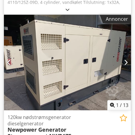
4110/125Z-09D, 4 cylinder, vandkølet Tilslutning: 1x32A,
1x64A 1x220V Stikkontakter eller afbrydere, valgfri 125A
stikdåse Frekvens: 50Hz Spænding: 400/230V inklusiv
Annoncer
elektronisk hastighedskontrol, AVR, batterioplader,
forvarmer Comap AMF8 kontrol med generator
netværkssynkronisering Dwodpfx Asn D Ht Uem Soa ekskl
automatisk afbryder RCD-beskyttelse
1
/
13
120kw nødstrømsgenerator
dieselgenerator
Newpower Generator