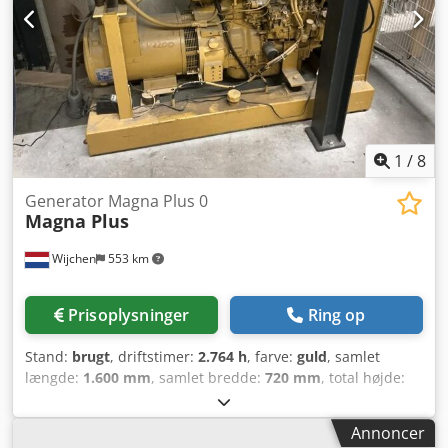
1
/
8
Generator Magna Plus 0
Magna Plus
Wijchen
553 km
Prisoplysninger
Ring op
Stand:
brugt
, driftstimer:
2.764 h
, farve:
guld
, samlet
længde:
1.600 mm
, samlet bredde:
720 mm
, total højde:
1.300 mm
, Egenvægt: 600 kg Pris: Efter forespørgsel
Dsdozrg Ntepfx Am Sowa - Årgang: 0 - Dokumentation
Annoncer
tilgængelig: Nej - CE-mærkning: Ja - CE-certifikat: Nej -