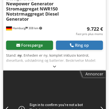
Newpower Generator
Stromaggregat
NWR150
Notstrmaggregat Diesel
Generator
9.722 €
Hamburg
308 km
Fast pris plus moms
Forespørge
Ring op
Stand:
ny
, Enheden er ny, komplet inklusiv kontrol,
dieseltank, udstødning og batterier. Beskrivelse Model:
NWR150 Ricardo Motor Newpower generator generator
sæt Kontinuerlig effekt: 135 kVA / 108 kW Maksimal effekt:
Annoncer
150kVA / 120kW Motor : Kofo RIcardo R6105AZLDS, 6
cylinder vandkølet Tilslutning: afbryder, 5-leder direkte
tilslutning Frekvens : 50 Hz Spænding: 400/230 V inklusive
mekanisk hastighedskontrol, AVR, batterioplader,
lydisolering, kølevandsbeholder, Styreenhed: Comap
AMF8, netforsyning Mål: 3030x1130x1810 mm Vægt: ca
1650kg Dieseltank: ca. 245L Ved 100 % belastning: cirka