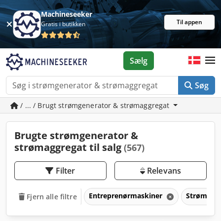
Machineseeker
Til appen
Gratis i butikken
Sælg
Søg
/ ... / Brugt strømgenerator & strømaggregat
Brugte strømgenerator &
strømaggregat til salg
(567)
Filter
Relevans
Entreprenørmaskiner
Strømgen
Fjern alle filtre