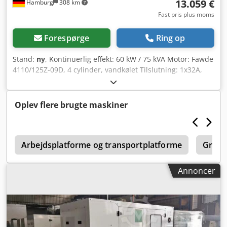
13.059 €
Hamburg
308 km
Fast pris plus moms
Forespørge
Ring op
Stand:
ny
, Kontinuerlig effekt: 60 kW / 75 kVA Motor: Fawde
4110/125Z-09D, 4 cylinder, vandkølet Tilslutning: 1x32A,
1x64A 1x220V Dodpoh Nqymefx Am Sswa Stikkontakter
eller afbrydere, valgfri 125A stikdåse Frekvens: 50Hz
Spænding: 400/230V inklusiv elektronisk hastighedskontrol,
Oplev flere brugte maskiner
AVR, batterioplader, forvarmer Comap AMF8 kontrol med
generator netværkssynkronisering ekskl automatisk
afbryder RCD-beskyttelse
D
Arbejdsplatforme og transportplatforme
Grave
Annoncer