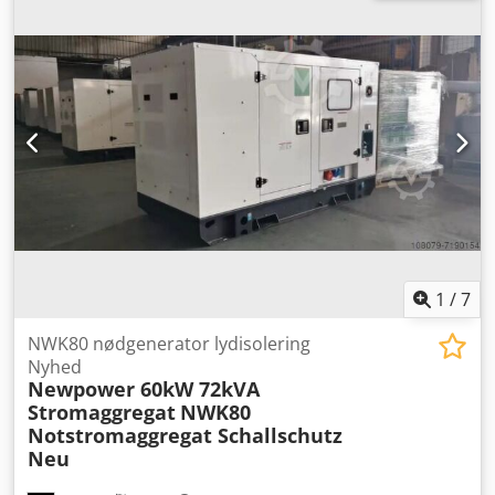
Serienummer: 650863 - Driftstimer: 2764 - Transportmål:
1600 mm x 720 mm x 1300 mm (l x b x h) - Transportvægt
[kg]: 600 kg - Transportpakker [stk.]: 1 Finansielle
oplysninger Moms: Den angivne pris er ekskl. moms
Moms/differensmoms: Moms kan fratrækkes for
virksomheder Levering og indbytning er muligt når som
helst for alle produkter inden for industriområdet. Lukas
van Rossum
1
/
7
NWK80 nødgenerator lydisolering
Nyhed
Newpower 60kW 72kVA
Stromaggregat
NWK80
Notstromaggregat Schallschutz
Neu