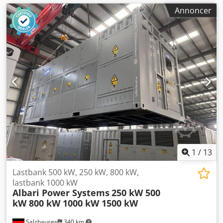
Annoncer
1
/
13
Lastbank 500 kW, 250 kW, 800 kW,
lastbank 1000 kW
Albari Power Systems
250 kW 500
kW 800 kW 1000 kW 1500 kW
Salzhausen
340 km