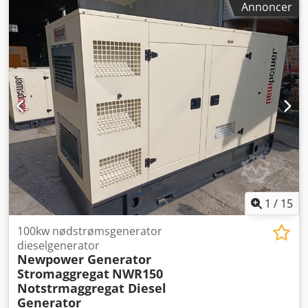
Annoncer
Frekvens: 50Hz Spænding: 400/230 V inklusive elektronisk
hastighedskontrol, AVR, batterioplader Comap AMF8
kontrol med generator netværkssynkronisering ekskl
automatisk afbryder fl beskyttelse
1
/
15
100kw nødstrømsgenerator
dieselgenerator
Newpower Generator
Stromaggregat
NWR150
Notstrmaggregat Diesel
Generator