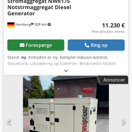
Stromaggregat
NWR175
Notstrmaggregat Diesel
Generator
11.230 €
Hamburg
308 km
Fast pris plus moms
Forespørge
Ring op
Stand:
ny
, Enheden er ny, komplet inklusiv kontrol,
dieseltank, udstødning og batterier. Beskrivelse Model:
NWR175 Ricardo Motor Newpower Generator Generator
Set Kontinuerlig effekt: 150 kVA / 120 kW Maksimal effekt:
Annoncer
165 kVA / 132 kW Motor : Kofo RIcardo R6105BZLDS, 6
cylinder vandkølet Tilslutning: 4P afbryder, 5-leder direkte
tilslutning Frekvens : 50 Hz Spænding: 400/230 V inklusive
mekanisk hastighedskontrol, AVR, batterioplader,
lydisolering, kølevandsbeholder, Styreenhed: Comap
AMF8, netforsyning Mål: 3130x1130x1810 mm Vægt: ca
1745kg Dieseltank: ca. 250 L Ved 100 % belastning: cirka
30,80 L/t Ved 75 % belastning: cirka 23,7 L/t Ved 50 %
belastning: cirka 15,6 L/t Netværksovervågning,