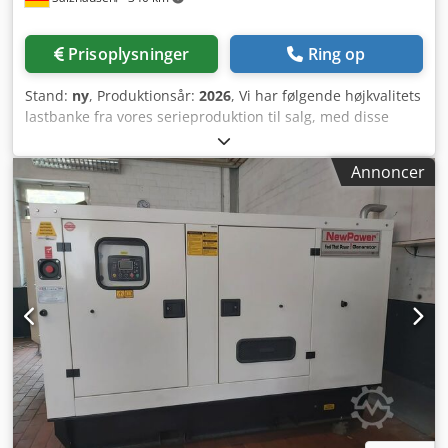
Prisoplysninger
Ring op
Stand:
ny
, Produktionsår:
2026
, Vi har følgende højkvalitets
lastbanke fra vores serieproduktion til salg, med disse
tekniske specifikationer: Tilstand: NY Anvendelsesområder:
- Belastningstest af nødstrømsgeneratorer og
Annoncer
netudskiftningsanlæg Djdpfx Amsfm T Eus Sewa -
Netstabilisering ved strømaftagning - Motortestbænke
Tekniske egenskaber: - Lasttype: Ohmsk modstand -
Spænding: 400V, også tilgængelig op til 800V - Frekvens:
50/60 Hz - Effektfaktor: 1 - Effekt: - 250 kW - 500 kW - 800
kW - 1000 kW - 1500 kW - 2000 kW - Lastniveauer kan
justeres via vilkårlige tastkombinationer - Udskrivning af
testrapport - Testautomatisering, automatisk igangsættelse
af lastniveauer Betjening og styring: - Direkte via tastaturet
på lastbanken - Via fjernbetjeningsboks (touchpanel) - Via
potentialfrie kontakter - Valgfrit tilgængelig med Modbus
til integration i testautomatisering Yderligere egenskaber: -
Aflåselige låger/døre for at forhindre støv under