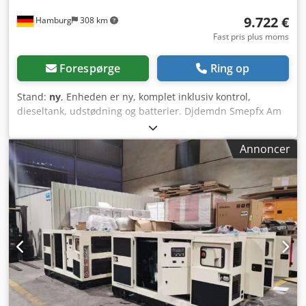
9.722 €
Hamburg
308 km
Fast pris plus moms
Forespørge
Ring op
Stand:
ny
, Enheden er ny, komplet inklusiv kontrol,
dieseltank, udstødning og batterier. Djdemdn Smepfx Am
Sswa Beskrivelse Model: NWR150 Ricardo Motor
Newpower generator generator sæt Kontinuerlig effekt:
Annoncer
135 kVA / 108 kW Maksimal effekt: 150kVA / 120kW Motor :
Kofo RIcardo R6105AZLDS, 6 cylinder vandkølet Tilslutning:
afbryder, 5-leder direkte tilslutning Frekvens : 50 Hz
Spænding: 400/230 V inklusive mekanisk
hastighedskontrol, AVR, batterioplader, lydisolering,
kølevandsbeholder, Styreenhed: Comap AMF8,
netforsyning Mål: 3030x1130x1810 mm Vægt: ca 1650kg
Dieseltank: ca. 245L Ved 100 % belastning: cirka 27,8 L/t
Ved 75 % belastning: cirka 18,1 L/t Ved 50 % belastning:
cirka 14,0 L/t Netværksovervågning, netværksfeed-in,
lydisoleret Klar til øjeblikkelig brug. ekstra omkostninger