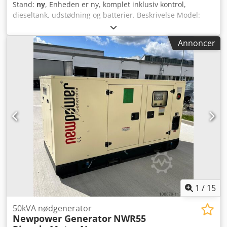
Stand:
ny
, Enheden er ny, komplet inklusiv kontrol,
dieseltank, udstødning og batterier. Beskrivelse Model:
NWR75 Ricardo Motor Newpower generator generator sæt
Kontinuerlig effekt : 60 kVA / 48 kW Maksimal effekt: 66 kVA
Annoncer
/ 52 kW Motor: Kofo RIcardo N4105ZDS, 4 cylinder
vandkølet Tilslutning: afbryder Frekvens : 50 Hz Spænding:
400/230 V inklusive mekanisk hastighedskontrol, AVR,
batterioplader, lydisolering, kølevandsbeholder,
Styreenhed: Comap AMF8, netforsyning Dwsdjnkaqaopfx
Am Sja Mål: 2430x1030x1260 mm Vægt: ca 1166kg
Dieseltank: 125 L. Netværksovervågning, netværksfeed-in,
lydisoleret Klar til øjeblikkelig brug. ekstra omkostninger
100A automatisk afbryder: 620 € Forsendelse: -
Verdensomspændende transport inklusive aflæsning er
muligt mod et ekstra gebyr - For at kunne angive en
nøjagtig fragtpris, bedes du sende os en forespørgsel med
dine data og din fulde adresse
1
/
15
50kVA nødgenerator
Newpower Generator
NWR55