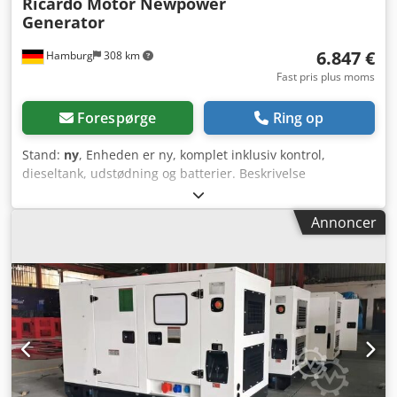
Ricardo Motor Newpower
Generator
6.847 €
Hamburg
308 km
Fast pris plus moms
Forespørge
Ring op
Stand:
ny
, Enheden er ny, komplet inklusiv kontrol,
dieseltank, udstødning og batterier. Beskrivelse
Dsdpfonkaviex Am Sjwa Model: NWR55 Ricardo Motor
Newpower Generator Generator sæt Maksimal effekt: 40kW
Annoncer
/ 50 kVA Motor: Kofo RIcardo N4100ZDS-42, 4 cylinder
vandkølet Tilslutning: afbryder Frekvens : 50 Hz Spænding:
400/230 V inklusive mekanisk hastighedskontrol, AVR,
batterioplader, galvaniseret lydisolering,
kølevandsbeholder, Styreenhed: Comap AMF8,
netforsyning Mål: 2280x1030x1260 mm Vægt: ca 1020kg
Dieseltank: 118 L. Ved 100 % belastning: 8,5 L/t Ved 75 %
belastning: 6,5 L/t Ved 50 % belastning : 4,4 L/t
Netværksovervågning, netværksfeed-in, lydisoleret Klar til
øjeblikkelig brug. ekstra omkostninger 63A automatisk