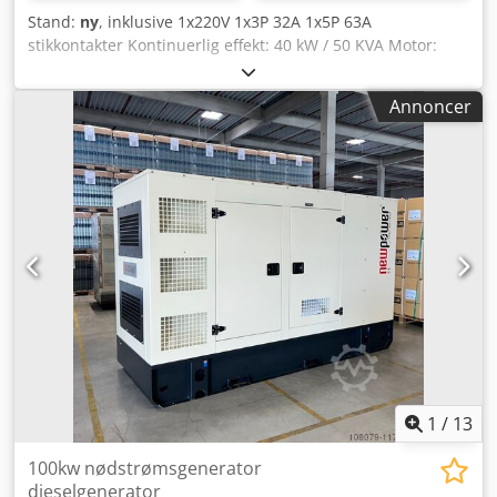
Stand:
ny
, inklusive 1x220V 1x3P 32A 1x5P 63A
stikkontakter Kontinuerlig effekt: 40 kW / 50 KVA Motor:
Fawde 4DX-65D, 4 cylinder, vandkølet Dwodjh Rm Ehjpfx
Am Sea Tilslutning: stikkontakter eller afbrydere Frekvens:
Annoncer
50Hz Spænding: 400/230 V inklusive elektronisk
hastighedskontrol, AVR, batterioplader Comap AMF8
kontrol med generator netværkssynkronisering ekskl
automatisk afbryder fl beskyttelse
1
/
13
100kw nødstrømsgenerator
dieselgenerator