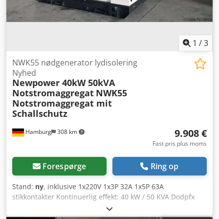
afbryder: 500 € 100A automatisk afbryder: 620 €
Forsendelse: - Verdensomspændende transport inklusive
aflæsning er muligt mod et ekstra gebyr - For at kunne
angive en nøjagtig fragtpris, bedes du sende os en
1
/
3
forespørgsel med dine data og din fulde adresse
NWK55 nødgenerator lydisolering
Nyhed
Newpower 40kW 50kVA
Notstromaggregat
NWK55
Notstromaggregat mit
Schallschutz
9.908 €
Hamburg
308 km
Fast pris plus moms
Forespørge
Ring op
Stand:
ny
, inklusive 1x220V 1x3P 32A 1x5P 63A
stikkontakter Kontinuerlig effekt: 40 kW / 50 KVA Dodpfx
Aoh Rmvrjm Sewa Motor: Fawde 4DX-65D, 4 cylinder,
vandkølet Tilslutning: stikkontakter eller afbrydere