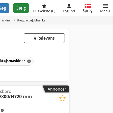
Søg
Sælg
Sprog
Huskeliste
(0)
Log ind
Menu
smaskiner
Brugt arbejdsbænke
Relevans
ærktøjsmaskiner
Annoncer
dsbord
/800/H720 mm
m