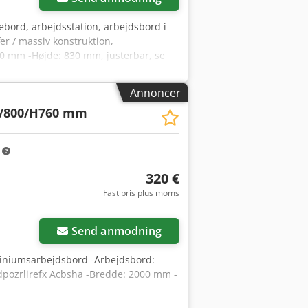
bord, arbejdsstation, arbejdsbord i
r / massiv konstruktion,
0 mm -Højde: 830 mm, justerbar, se
Annoncer
/800/H760 mm
m
320 €
Fast pris plus moms
Send anmodning
miniumsarbejdsbord -Arbejdsbord:
dpozrlirefx Acbsha -Bredde: 2000 mm -