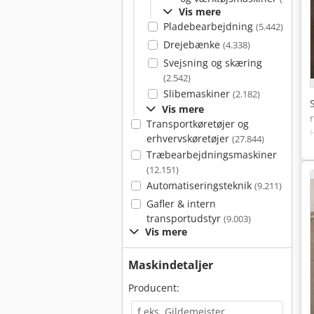
Vis mere
Pladebearbejdning
(5.442)
Drejebænke
(4.338)
Svejsning og skæring
(2.542)
Slibemaskiner
(2.182)
Vis mere
Transportkøretøjer og
erhvervskøretøjer
(27.844)
Træbearbejdningsmaskiner
(12.151)
Automatiseringsteknik
(9.211)
Gafler & intern
transportudstyr
(9.003)
Vis mere
Maskindetaljer
Producent: