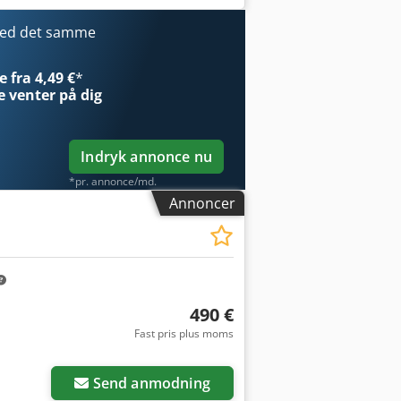
med det samme
 fra 4,49 €
*
e
venter på dig
Indryk annonce nu
*pr. annonce/md.
Annoncer
490 €
Fast pris plus moms
Send anmodning