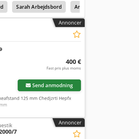
rd
Sarah Arbejdsbord
Arbejdsborde
Arbejds
Annoncer
400 €
Fast pris plus moms
Send anmodning
kkeafstand 125 mm Chedjzrti Hepfx
5 mm
Annoncer
estik
2000/7