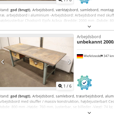
Stand:
god (brugt)
, Arbejdsbord, værktøjsbord, samlebord, montage
træ, arbejdsbord i aluminium -Arbejdsbord: Arbejdsbord med skuffe
højdejusterbar Chodozrli Ejpfx Acbsa -Bredde: 2000 mm -Dybde: 80
billeder -Vægt: 74 kg
Arbejdsbord
unbekannt
2000
Wiefelstede
347 k
1
/
6
Stand:
god (brugt)
, Arbejdsbord, samlebord, træarbejdsbord, alu
Arbejdsbord med skuffer / massiv konstruktion, højdejusterbart Ce
Dybde: 800 mm -Højde: 760 mm, justerbar, se billeder -Vægt: 74 kg