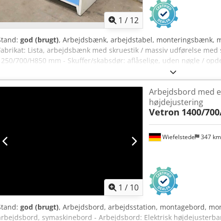
der er behov for en anden, matchende arbejdsstation. Du finder fler
vores butik!
1
/
12
Stand:
god (brugt)
, Arbejdsbænk, arbejdstabel, monteringsbænk, m
Fabrikat: Lista, arbejdsbænk med skruestik / massiv udførelse med s
1250/700/H850 mm - Skuffer/skabsdør: aflåselige, uden nøgle / opde
Front, højdejusterbar og drejelig - Spændevinger: 180 x 30 mm, s
1250/960/H1140 mm - Vægt: 138 kg Cedpfexzzmrjx Acbeha
Arbejdsbord med el
højdejustering
Vetron
1400/70
Wiefelstede
347 k
1
/
10
Stand:
god (brugt)
, Arbejdsbord, arbejdsstation, montagebord, mo
arbejdsbord, symaskinebord - Arbejdsbord: Elektrisk højdejusterbar