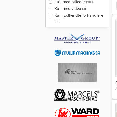
Kun med billeder
(100)
ik
Mengele Garant 5402
Mengele Garant 330
Kun med video
(3)
Kun godkendte forhandlere
(85)