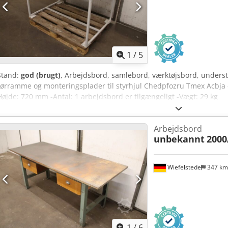
1
/
5
Stand:
god (brugt)
, Arbejdsbord, samlebord, værktøjsbord, unders
rørramme og monteringsplader til styrhjul Chedpfozru Tmex Acbj
Højde: 720 mm -Antal: 1 arbejdsbord er tilgængeligt -Vægt: 29 kg
Arbejdsbord
unbekannt
2000
Wiefelstede
347 k
1
/
6