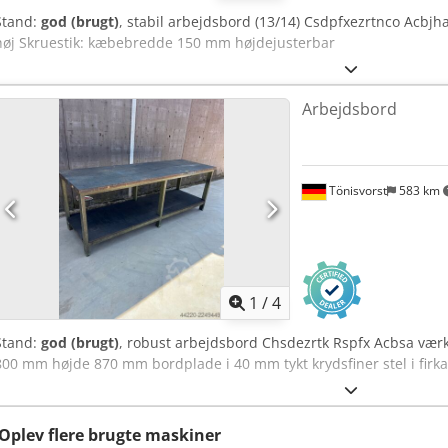
Stand:
god (brugt)
, stabil arbejdsbord (13/14) Csdpfxezrtnco Ac
høj Skruestik: kæbebredde 150 mm højdejusterbar
Arbejdsbord
Tönisvorst
583 km
1
/
4
Stand:
god (brugt)
, robust arbejdsbord Chsdezrtk Rspfx Acbsa v
800 mm højde 870 mm bordplade i 40 mm tykt krydsfiner stel i fir
Oplev flere brugte maskiner