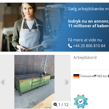
Sælg arbejdsbænke 
Indryk nu en annonce
11 millioner af køber
Få mere at vide nu
+44 20 806 810 84
Arbejdsbord
Tönisvorst
583 km
1
/
12