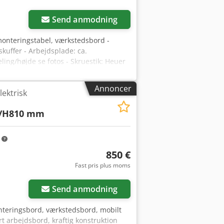
e arbejdsstationer – nye og brugte – i
Send anmodning
onteringstabel, værkstedsbord -
kuffer - Arbejdsplade: ca.
ling/højde se fotos - Skruestik: Heuer
pændvidde 230 mm - Transportmål:
Annoncer
ektrisk
0/H810 mm
m
850 €
Fast pris plus moms
Send anmodning
nteringsbord, værkstedsbord, mobilt
t arbejdsbord, kraftig konstruktion