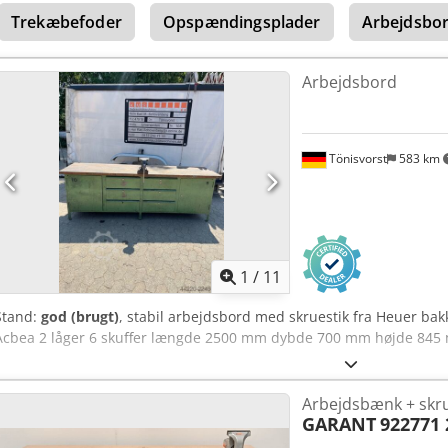
Trekæbefoder
Opspændingsplader
Arbejdsbo
Arbejdsbord
Tönisvorst
583 km
1
/
11
Stand:
god (brugt)
, stabil arbejdsbord med skruestik fra Heuer ba
Acbea 2 låger 6 skuffer længde 2500 mm dybde 700 mm højde 84
Arbejdsbænk + skru
GARANT
922771 