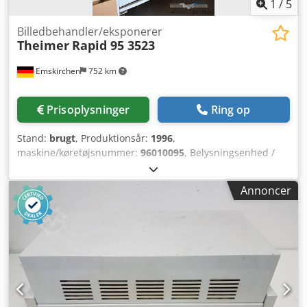
1
/
5
Billedbehandler/eksponerer
Theimer
Rapid 95 3523
Emskirchen
752 km
Prisoplysninger
Ring op
Stand:
brugt
, Produktionsår:
1996
,
maskine/køretøjsnummer:
96010095
, Belysningsenhed /
Exponeringsmaskine Serienr. 96010095 Online
videoinspektion via Skype-video Chjdpfx Acotzc Ikemea Vi
Annoncer
vil med glæde byde Dem velkommen til et besøg – flere
maskiner på lager Straks tilgængelig – kan besigtiges På
lager i Emskirchen / Nürnberg – kan afprøves