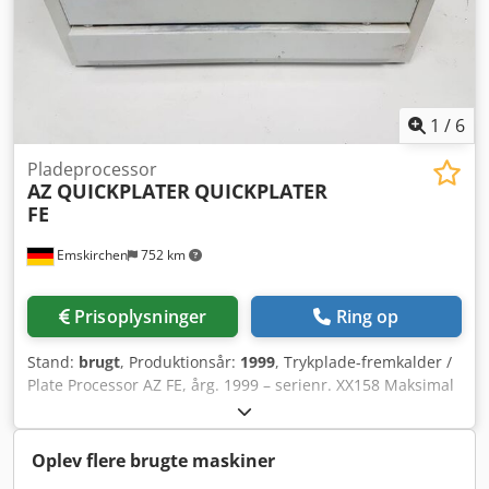
1
/
6
Pladeprocessor
AZ QUICKPLATER
QUICKPLATER
FE
Emskirchen
752 km
Prisoplysninger
Ring op
Stand:
brugt
, Produktionsår:
1999
, Trykplade-fremkalder /
Plate Processor AZ FE, årg. 1999 – serienr. XX158 Maksimal
arbejdslængde: 300 mm Chedjh Ax R Uopfx Acmja Online
videoinspektion via Skype-video Vi glæder os til dit besøg –
flere maskiner på lager Straks tilgængelig – kan inspiceres
Oplev flere brugte maskiner
På lager i Emskirchen / Nürnberg – kan afprøves