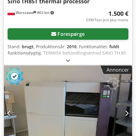
Sirio
TH85T thermal processor
1.500 €
Warszawa
863 km
EXW Fast pris plus moms
Forespørge
Stand:
brugt
, Produktionsår:
2010
, Funktionalitet:
fuldt
funktionsdygtig
, TERMISK behandlingsenhed SIRIO TH 85
med indgangsbro til tilslutning i række sammen med CTP-
systemet. MASKINEN ER KLAR TIL BRUG. Chsdpszquq Ajfx
Annoncer
Acmea