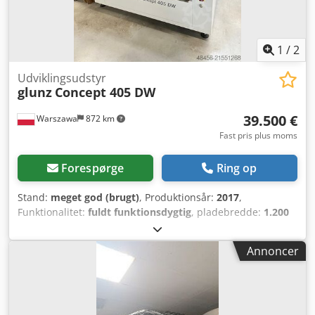
1
/
2
Udviklingsudstyr
glunz
Concept 405 DW
39.500 €
Warszawa
872 km
Fast pris plus moms
Forespørge
Ring op
Stand:
meget god (brugt)
, Produktionsår:
2017
,
Funktionalitet:
fuldt funktionsdygtig
, pladebredde:
1.200
mm
, pladelængde:
1.600 mm
, Udviklingsmaskine til
flexoplader fra G&J, model Concept 405 DW. Maskinen er i
Annoncer
super stand og har været brugt som backup i
produktionen. Maks. pladeformat: 120x160 cm. Tilsluttet
strøm og klar til test. Chedpeyv Agfsfx Acmoa