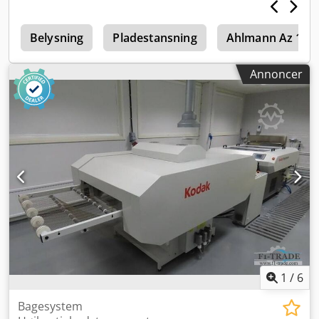
0
Belysning
Pladestansning
Ahlmann Az 150
Annoncer
1
/
6
Bagesystem