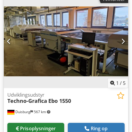
1
/
5
Udviklingsudstyr
Techno-Grafica
Ebo 1550
Duisburg
567 km
Prisoplysninger
Ring op