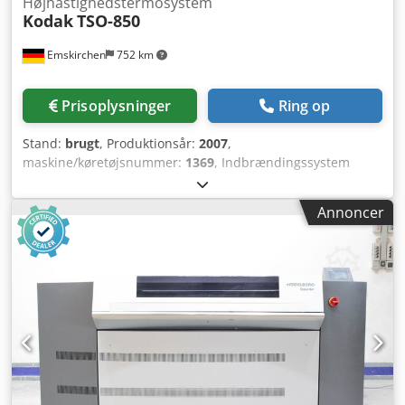
Højhastighedstermosystem
Kodak
TSO-850
Emskirchen
752 km
Prisoplysninger
Ring op
Stand:
brugt
, Produktionsår:
2007
,
maskine/køretøjsnummer:
1369
, Indbrændingssystem
Kodak TSO-850 High-Speed Thermo-System /
Bagningssystem Kodak-TSO-850 High-Speed Thermo-
Annoncer
System Årgang 2007 - Serienummer 1369 Arbejdsbredde /
Maks. arbejdsbredde: 850 mm Elektrisk tilslutning /
Strømforsyning: 400V / 50Hz / 40A Online videoinspektion
via Skype-video Csdoh Aya Ijpfx Acmjha Vi ser frem til dit
besøg – flere maskiner på lager Straks tilgængelig – kan
inspiceres På lager i Emskirchen / Nürnberg – kan afprøves