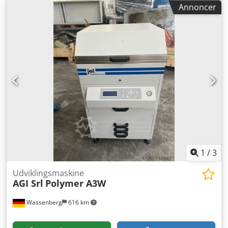
materialer (digital flexo, kemikaliefri film, digital bogtryk på
Annoncer
film/metalbase samt silketryk) i det populære 24″×20″
(609×508 mm) format. Udstyret med EasyClamp for hurtig
og nem isætning på vakuumtromlen. Codpew Tc Tfjfx
Acmjha Tekniske data (fra sælgers dossier) • Model: Esko
CDI Spark 2420 — Optics 7.5 • Maks. pladestørrelse: 609 ×
508 mm (24″ × 20″) • Strømforsyning: 220–240 V, 1/N/PE, 6
A, 50/60 Hz • Maskinens dimensioner (B×D×H): 1160 × 700 ×
1050 mm | Vægt: ~320 kg • Serienummer: 107199 | År:
2013 • Udstyr/Funktioner: EasyClamp vakuumtromle-
indsætning Stand & besigtigelse • Fra virksomhedslukning;
maskinerne var i aktiv brug frem til lukning og kan
besigtiges i drift efter aftale.
1
/
3
Udviklingsmaskine
AGI Srl
Polymer A3W
Wassenberg
616 km