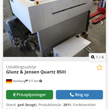
1
/
4
Udviklingsudstyr
Glunz & Jensen
Quartz 85III
Hamburg
317 km
Prisoplysninger
Ring op
Stand:
god (brugt)
, Produktionsår:
2011
, Funktionalitet: