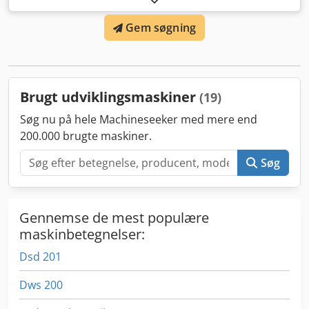
– 88 cm (34,6''), minimal – 10 cm (4"). Pladelængde:
Gem søgning
Minimum – 33 cm (13"). Pladetykkelse: Fra 0,15 til 0,4 mm.
Fremkalderhastighed: Justerbar i intervallet 40–140
cm/min. Csdpoyb Thpjfx Acmsha Børstehastighed: 40–140
o/min. Tankvolumen: Fremkalder – 24 liter.
Temperaturområder: Fremkalder: 18–40°C. Tørring: 30–
Brugt udviklingsmaskiner
(19)
60°C.
Søg nu på hele Machineseeker med mere end
200.000 brugte maskiner.
Søg
Gennemse de mest populære
maskinbetegnelser:
Dsd 201
Dws 200