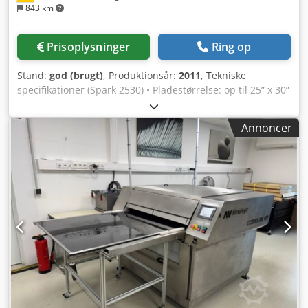
843 km
Prisoplysninger
Ring op
Stand:
god (brugt)
, Produktionsår:
2011
, Tekniske
specifikationer (Spark 2530) • Pladestørrelse: op til 25” x 30”
(635 x 762 mm) • Opløsning: 2.000–4.000 ppi (op til 10.160
ppi for sikkerhed) Chedpfx Aew Tc Uijcmoa • Software:
Annoncer
Grapholas CDI, understøtter 1-bit TIFF & LEN filer •
Dimensioner: B 1.600 mm · D 870–1.180 mm · H 1.070 mm •
Vægt: 1.000 kg