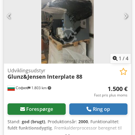
1
/
4
Udviklingsudstyr
Glunz&Jensen
Interplate 88
1.500 €
София
1.803 km
Fast pris plus moms
Forespørge
Ring op
Stand:
god (brugt)
, Produktionsår:
2000
, Funktionalitet:
fuldt funktionsdygtig
, Fremkalderprocessor beregnet til
behandling af offsettrykplader. Materialebredde: Maksimal