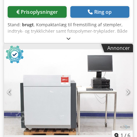
Prisoplysninger
Ring op
Stand:
brugt
, Kompaktanlæg til fremstilling af stempler,
indtryk- og trykklichéer samt fotopolymer-trykplader. Både
flydende fotopolymer (resin) og fotopolymer-
plademateriale kan forarbejdes. Belysnings- og
Annoncer
klichéfremstillingssystem / Fotopolymer Plademaskine AZ
System 2000 Serienr.: 277 Pladeformat maks. 23 x 33 cm
Cedoza H Srjpfx Acmoha Med 9 arbejdsprogrammer
Maskindata: Mål (B x D x H): 52 cm x 47 cm x 95 cm Vægt:
ca. 62 kg Elektrisk tilslutning: 220 volt, 1,3 kW Online
videoinspektion via WhatsApp – MS Zoom – Telegram På
lager i Emskirchen/Nürnberg – Omgående levering – Kan
afprøves
1
/
6