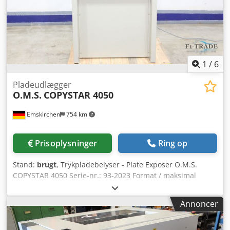
1
/
6
Pladeudlægger
O.M.S.
COPYSTAR 4050
Emskirchen
754 km
Prisoplysninger
Ring op
Stand:
brugt
, Trykpladebelyser - Plate Exposer O.M.S.
COPYSTAR 4050 Serie-nr.: 93-2023 Format / maksimal
størrelse: 400 x 500 mm Codpfxev Am Rvs Acmsha
Spænding: 230V AC - 2800W Online-videoinspektion via
Annoncer
WhatsApp, MS Zoom eller Telegram På lager i
Emskirchen/Nürnberg - Straks tilgængelig - Kan afprøves