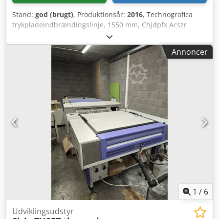
Stand:
god (brugt)
, Produktionsår:
2016
, Technografica
trykpladeindbrændingslinje, 1550 mm, Chjdpfx Acszr
Haxjmea Årstal: 2016, trykpladefremkaldelsesmaskine,
fabrikant: Techno-Grafica, type: TPP9001M Årstal: 2002, 2
Annoncer
stk. overførselsborde, fabrikant: Techno-Grafica, model:
CTA1550 Årstal: 2002, indbrændingsovn, fabrikant:
Techno-Grafica, model: EBO1550 Årstal: 2002,
afgummeringsenhed, fabrikant: Techno-Grafica, model:
SPG1550 Årstal: 2006, trykpladestakker, fabrikant: Techno-
Grafica, model: PSTHS1550
1
/
6
Udviklingsudstyr