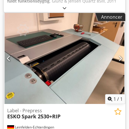
fuldt funktionsdygtig
, Glunz & Jensen Quartz 85III, 2011
Chedpfx Aszf Ivzscmoa online pladefremkalder til termiske
metalplader 85 cm indføringsbredde, inkl. køleenhed
Annoncer
rengjort og testet Alle tilbud er betinget af forudgående
salg.
1
/
1
Label - Prepress
ESKO
Spark 2530+RIP
Leinfelden-Echterdingen