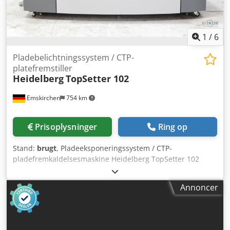
1
/
6
Pladebelichtningssystem / CTP-
platefremstiller
Heidelberg
TopSetter 102
Emskirchen
754 km
Prisoplysninger
Ring op
Stand:
brugt
, Pladeeksponeringssystem / CTP-
pladefremkaldelsesmaskine Heidelberg TopSetter 102
Serienummer 2310 Årstal 2001 Chjdpfxozgfvhj Acmja
Online-videoinspektion via WhatsApp – MS Zoom –
Annoncer
Telegram På lager i Emskirchen/Nürnberg – tilgængelig
med det samme – kan afprøves.