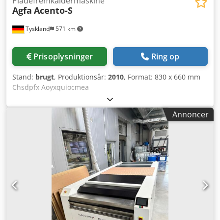
Pladefremkaldermaskine
Agfa
Acento-S
Tyskland
571 km
Prisoplysninger
Ring op
Stand:
brugt
, Produktionsår:
2010
, Format: 830 x 660 mm
Chsdpfx Aoyxquiocmea
Annoncer