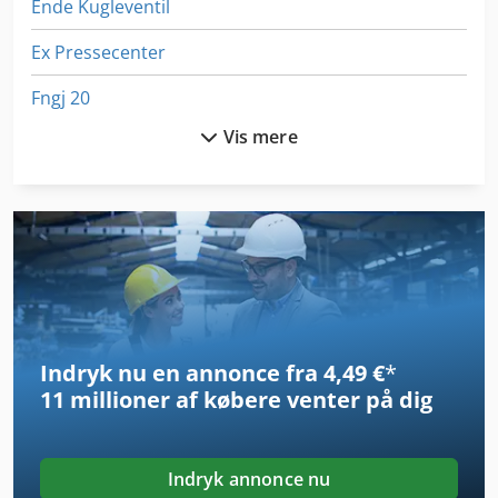
Ende Kugleventil
Ex Pressecenter
Fngj 20
Vis mere
Generator
German
Gkt 60
Hsc 20 Linear
Håndtering Af
Indryk nu en annonce fra 4,49 €
*
Idx 23
11 millioner af købere
venter på dig
Kgs 1670
Kør Maskinen
Indryk annonce nu