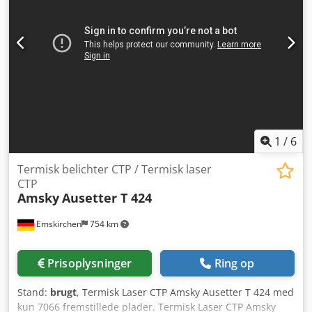
1
/
6
Termisk belichter CTP / Termisk laser
CTP
Amsky
Ausetter T 424
Emskirchen
754 km
Prisoplysninger
Ring op
Stand:
brugt
, Termisk Laser CTP Amsky Ausetter T 424 med
kun 7066 fremstillede plader. Termisk Laser CTP Amsky