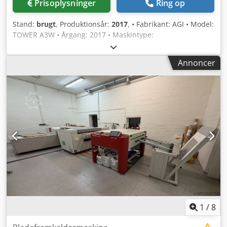
Prisoplysninger
Ring op
Stand:
brugt
, Produktionsår:
2017
, • Fabrikant: AGI • Model:
TOWER A3W • Årgang: 2017 • Maskintype:
Polymerpladeprocessor • Maskinkategori: Prepress-
maskine til fleksotryk • Maks. pladeformat: DIN A3 (297 mm
Annoncer
x 420 mm) • Anvendelse: Udvikling og behandling af
fotopolymerplader Cjdpfjwv Eazox Acmoha •
Anvendelsesområder: Etikettryk, emballage, fleksotryk •
Kompakt konstruktion, ideel til små og mellemstore
trykkerier • Stand: Meget velholdt, klar til omgående brug
1
/
8