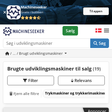
Machineseeker
Til appen
Gratis i butikken
Sælg
Søg
/ ... / Brugt udviklingsmaskiner
Brugte udviklingsmaskiner til salg
(19)
Filter
Relevans
Trykmaskiner og trykkerimaskiner
Fjern alle filtre
Annoncer