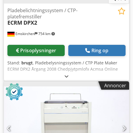
Pladebelichtningssystem / CTP-
platefremstiller
ECRM
DPX2
Emskirchen
754 km
Prisoplysninger
Ring op
Stand:
brugt
, Pladebelysningssystem / CTP Plate Maker
ECRM DPX2 Årgang 2008 Chedpjytpmlofx Acmsa Online
videoinspektion via WhatsApp - MS Zoom - Telegram På
lager i Emskirchen/Nürnberg - Umiddelbart tilgængelig -
Annoncer
Kan testes