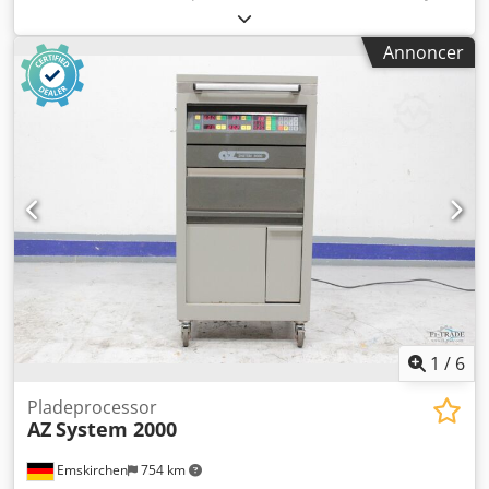
Ausetter T 424 Termisk belichter / Termisk laser
Pladestørrelse min. 300 x 400 mm – maks. 660 x 800 mm
Annoncer
2400 DPI 24-kanals laser Pladetykkelse 0,15 – 0,30 mm
Manuel ilægning af plader Inkluderer RIP og kompressor
Hastighed maks. 15 plader/time Kun 7066 plader
eksponeret Online videoinspektion via WhatsApp – MS
Zoom – Telegram Lager i Emskirchen/Nürnberg – Straks
tilgængelig – Kan afprøves Chedpfsyllbpox Acmea
1
/
6
Pladeprocessor
AZ
System 2000
Emskirchen
754 km