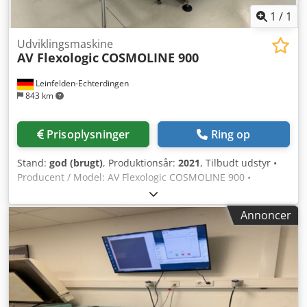
1
/
1
Udviklingsmaskine
AV Flexologic
COSMOLINE 900
Leinfelden-Echterdingen
843 km
Prisoplysninger
Ring op
Stand:
god (brugt)
, Produktionsår:
2021
, Tilbudt udstyr •
Producent / Model: AV Flexologic COSMOLINE 900 •
Produktionsår: 2021 • Serienr.: 051121-1059 • Stand:
Fremragende – maskinen var i aktiv drift indtil
Annoncer
virksomhedslukning og kan stadig inspiceres i funktionel
stand. Hvorfor vælge COSMOLINE 900? COSMOLINE 900 er
en inline vaske- og tørreenhed til fotopolymerplader. Den
er designet til at forenkle og accelerere
pladefremstillingen og sikrer samtidig ensartede resultater
i topkvalitet. ✅ Fuldt automatiseret inline-proces –
operatøren indsætter pladen, og maskinen transporterer,