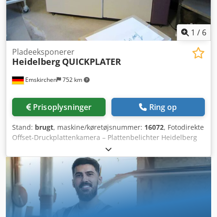
1
/
6
Pladeeksponerer
Heidelberg
QUICKPLATER
Emskirchen
752 km
Prisoplysninger
Ring op
Stand:
brugt
, maskine/køretøjsnummer:
16072
, Fotodirekte
Offset-Druckplattenkamera – Plattenbelichter Heidelberg
QUICKPLATER 40 Folienstärke: 0,1 – 0,2 mm
Folienstanzfunktion (nur Langformat): Heidelberg
Quickmaster 46, d. h. zwei U-förmige Löcher mit einem
Abstand von 220 mm, symmetrisch zur Mitte der
Folienvorderkante Folienformate: Querformat, max.: 404 x
510 mm Langformat, max.: 350 x 510 mm Querformat,
min.: 222 x 250 mm Vorlagenformat, max.: Bei