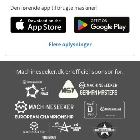
Træ Kedel
Den førende app til brugte maskiner!
Træ Så
Træ Træ
Tur 560
Flere oplysninger
Værktøjs Vogn
Machineseeker.dk er officiel sponsor for: