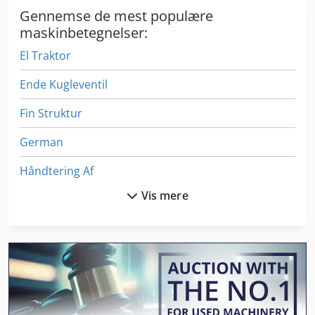
Gennemse de mest populære
maskinbetegnelser:
El Traktor
Ende Kugleventil
Fin Struktur
German
Håndtering Af
Vis mere
Idx 23
Kgs 1670
Kommunale Køretøj
Køretøjer
Manual