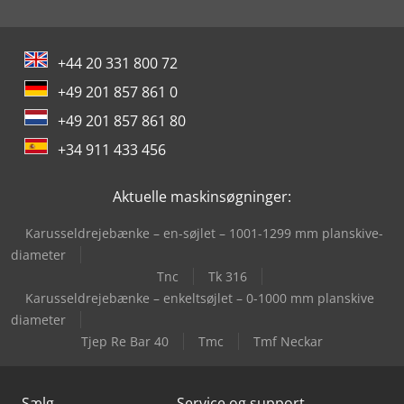
+44 20 331 800 72
+49 201 857 861 0
+49 201 857 861 80
+34 911 433 456
Aktuelle maskinsøgninger:
Karusseldrejebænke – en-søjlet – 1001-1299 mm planskive-
diameter
Tnc
Tk 316
Karusseldrejebænke – enkeltsøjlet – 0-1000 mm planskive
diameter
Tjep Re Bar 40
Tmc
Tmf Neckar
Sælg
Service og support