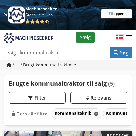
Machineseeker
Til appen
Gratis i butikken
Sælg
Søg
/ ... / Brugt kommunaltraktor
Brugte kommunaltraktor til salg
(5)
Filter
Relevans
Kommunalteknik
Kommunaltra
Fjern alle filtre
Annoncer