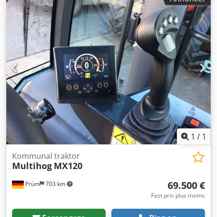
1
/
1
Kommunal traktor
Multihog
MX120
69.500 €
Prüm
703 km
Fast pris plus moms