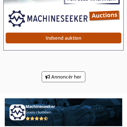
Nøglen Til Møtrik
Off-Road Biler
Platform Type Mb
Indsend auktion
Smalle Spor Traktorer
Trailer Til
Transport Vogn
Annoncér her
Tre Kniv Trimmer
Trolley Til Værktøj
Træ
Machineseeker
Gratis i butikken
Træ Grab