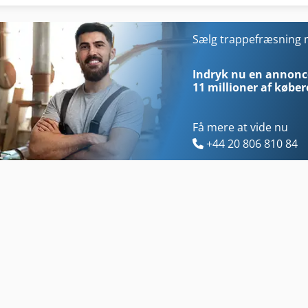
Kgs 1670
Tre-Punkts
Manual
Trumabend V 50
Sælg trappefræsning
Nøglen Til Møtrik
Træ
Indryk nu en annonce
11 millioner af køber
Få mere at vide nu
+44 20 806 810 84