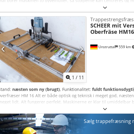
mål borer maskinen to dyvelhuller, så stolperne kan centreres og
Aog U U D Reidjrf Maskinen er renoveret og klar til brug.
Trappestrengsfræs
SCHEER mit Ver
Oberfräse HM1
Unstruttal
559 km
1
/
11
Stand:
næsten som ny (brugt)
, Funktionalitet:
fuldt funktionsdygti
overfræser HM 16 Alt er både optisk og teknisk i meget god, næsten
meget lidt. Alt fungerer perfekt. Maskinerne er klar til umiddelbar 
professionel brug – ingen gør-det-selv-/byggemarkedskvalitet. T
denne maskine kan du fræse trin og stødtrin meget præcist og nøj
bearbejdes buede stødoverflader. Maskinen kan også anvendes til 
Sælg trappefræsning
eksempelvis bordplader. Udstyret med hærdede styreaksler, hvor
bevæger sig. Kugleskinnelagre gør, at maskinen kan flyttes let, præcis