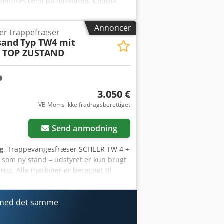
 monteres oven på hinanden. Codpfx
Annoncer
er trappefræser
sand
Typ TW4 mit
6 TOP ZUSTAND
3.050 €
VB Moms ikke fradragsberettiget
Send anmodning
g
, Trappevangesfræser SCHEER TW 4 +
 som ny stand – udstyret er kun brugt
brug. Alle maskiner er beregnet til
rappevangesfræser SCHEER TW 4 Med
agtigt. Med håndsvinget kan der endda
fræsning i andre pladematerialer,
 med det samme
på krydsslæden med overfræseren
t og sikkert. Cjdpfjyxr T Tjx Aidsrf