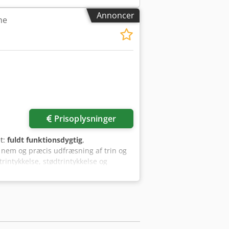
Annoncer
ne
Prisoplysninger
et:
fuldt funktionsdygtig
,
 nem og præcis udfræsning af trin og
trintykkelse, stødtrintykkelse og
 og er i teknisk ny stand. Nylakeret.