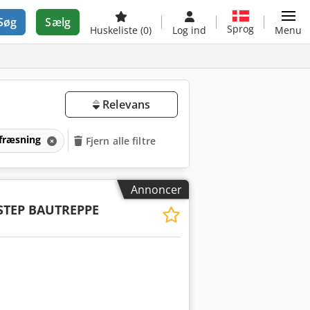
Søg
Sælg
Sprog
Huskeliste
(0)
Log ind
Menu
Relevans
fræsning
Fjern alle filtre
Annoncer
STEP BAUTREPPE