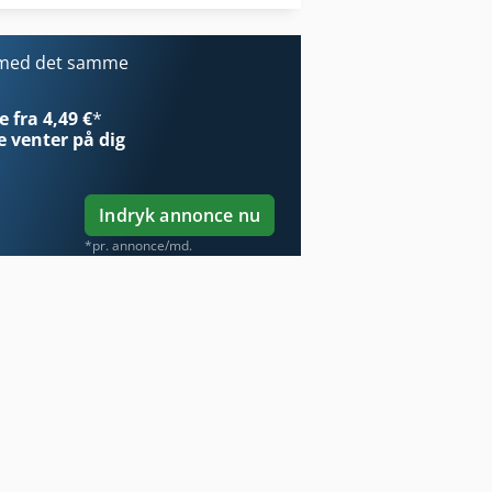
Tur 560
 med det samme
 fra 4,49 €
*
e
venter på dig
Indryk annonce nu
*pr. annonce/md.