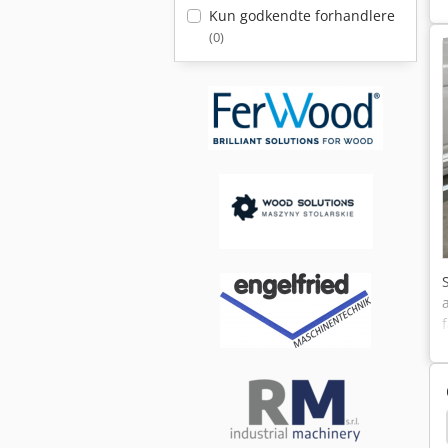
Kun godkendte forhandlere
(0)
D
Scheer Zf 630
Step Four
Scheer Router