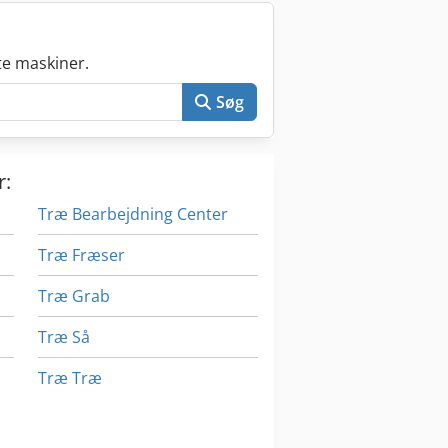
e maskiner.
Søg
r:
Træ Bearbejdning Center
Træ Fræser
Træ Grab
Træ Så
Træ Træ
Træramme Vedhæftet Fil