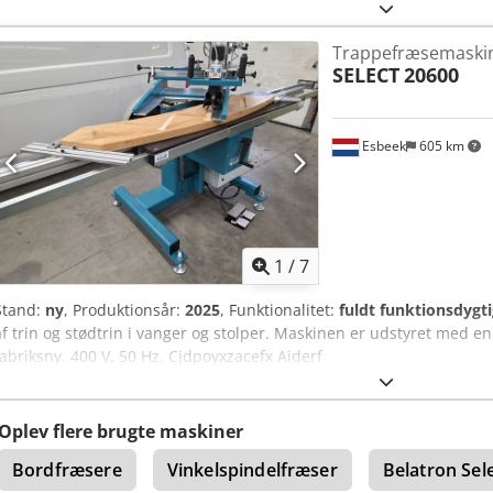
kW: 4 Udførelse: stationær maskine Indstilling: programstyring Lase
Cjdeiwa Rkjpfx Aidsrf Vægt ca. kg: 2.250 Tilgængelighed: kortfristet,
Trappefræsemaski
funktionsdygtig Sælges grundet ny 5-akset CNC Billeder kan fremse
SELECT
20600
afhentning (ikke svært) Fræsning af trappeløb mulig på 1 time pr. t
bearbejdes uden problemer. 4 trykbjælker medfølger Indstilling af s
sammen på 1 minut) – så er man i gang. Maskinen skifter automatisk 
har den fortsat vist sig at være helt i top.
Esbeek
605 km
1
/
7
Stand:
ny
, Produktionsår:
2025
, Funktionalitet:
fuldt funktionsdygti
af trin og stødtrin i vanger og stolper. Maskinen er udstyret med 
fabriksny. 400 V, 50 Hz. Cjdpoyxzacefx Aiderf
Oplev flere brugte maskiner
Bordfræsere
Vinkelspindelfræser
Belatron Sel