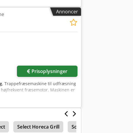
rretningslys: enkel laser CE-mærket: ja
 fra lokation Maskinen er fuldt
Annoncer
ne
ndes senere. Instruktion gives ved
rappe. Lange vanger, op til 470 cm, kan
ned, trindybde og stigning (alt
fra trin til trin. Som nødfaldfæser
Prisoplysninger
g
, Trappefræsemaskine til udfræsning
en højfrekvent fræsemotor. Maskinen er
ect
Select Horeca Grill
Scheer
Scheer Hm 16