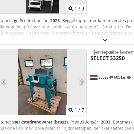
1
/
9
Stand:
ny
, Produktionsår:
2025
, Byggetrappe, der kan anvendes på 
tilgængelige på lager. Kan samles af én person på 15 minutter. Det
på hinanden. Halvt snoet – venstre + højre. En komplet trappe skal
jzhhl Ijidjrf
Hjørnepælte borem
SELECT
33250
Esbeek
605 km
1
/
7
Stand:
værkstedrenoveret (brugt)
, Produktionsår:
2003
, Boremaski
maskine kan man bore præcist i hjørnestolper, der skal sættes ove