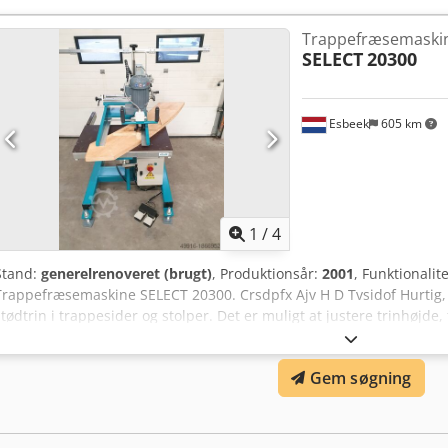
Trappefræsemaski
SELECT
20300
Esbeek
605 km
1
/
4
Stand:
generelrenoveret (brugt)
, Produktionsår:
2001
, Funktionalit
Trappefræsemaskine SELECT 20300. Crsdpfx Ajv H D Tvsidof Hurtig,
stødtrin i trappesider og stolper. Det er muligt at justere trinhøjde, 
indstille stigningshøjde samt trinforkant. Maskinen er totalrenoveret
Gem søgning