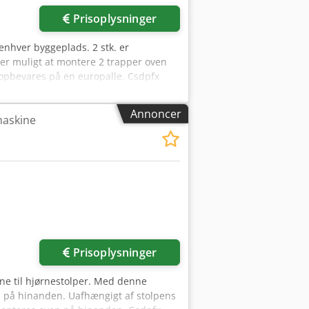
Prisoplysninger
enhver byggeplads. 2 stk. er
 er muligt at montere 2 trapper oven
 opbevares på en europalle. Csdpfx
Annoncer
askine
Prisoplysninger
ne til hjørnestolper. Med denne
n på hinanden. Uafhængigt af stolpens