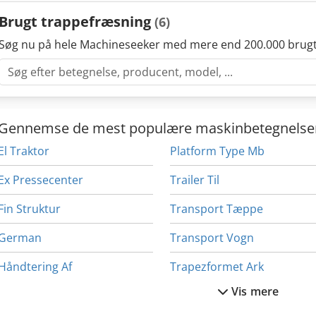
Brugt trappefræsning
(6)
Søg nu på hele Machineseeker med mere end 200.000 brugt
Gennemse de mest populære maskinbetegnelse
El Traktor
Platform Type Mb
Ex Pressecenter
Trailer Til
Fin Struktur
Transport Tæppe
German
Transport Vogn
Håndtering Af
Trapezformet Ark
Vis mere
Idx 23
Tre Kniv Trimmer