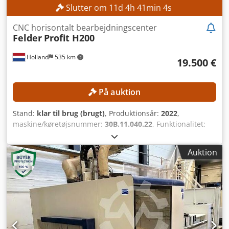
Slutter om
11
d
4
h
41
min
2
s
CNC horisontalt bearbejdningscenter
Felder
Profit H200
Holland
535 km
19.500 €
På auktion
Stand:
klar til brug (brugt)
, Produktionsår:
2022
,
maskine/køretøjsnummer:
30B.11.040.22
, Funktionalitet:
fuldt funktionsdygtig
, TEKNISKE DETALJER Arbejdsområde
X-akse: 3.300 mm Arbejdsområde Y-akse: 1.280 mm
Auktion
Arbejdsområde Z-akse: 250 mm Slaglængde X-akse: 4.000
mm Slaglængde Y-akse: 1.670 mm Slaglængde Z-akse: 500
mm Fræsespindel Antal fræsespindler: 1 stk. Maks.
spindelhastighed: 24.000 o/min Hovedmotorstyrke: 11 kW
Værktøjsspændesystem: HSK-F63 Bordudførelse:
Rammebord Dcsdpjzrmuvefx Am Ajk Bordlængde: 3.300
mm Bordbredde: 1.280 mm Materialeklemning: