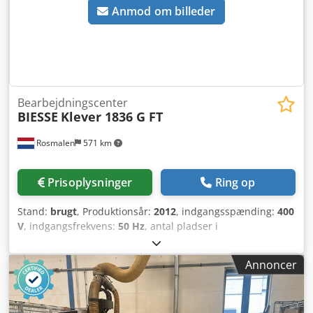
Anmod om billeder
Bearbejdningscenter
BIESSE
Klever 1836 G FT
Rosmalen
571 km
Prisoplysninger
Ring op
Stand:
brugt
, Produktionsår:
2012
, indgangsspænding:
400
V
, indgangsfrekvens:
50 Hz
, antal pladser i
værktøjsmagasinet:
8
, Udstyr:
CE-mærkning
, Biesse Klever
1836 G FT CNC-bearbejdningscenter Beskrivelse (På trods
Annoncer
af vores største omhu kan der forekomme ændringer, fejl i
tekniske data, priser og alle oplysninger (trykfejl). Ingen
garanti for trykte data! Tilgængelighed afhænger af