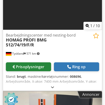
industriområdet Glenn Smeets
1
/
10
Bearbejdningscenter med nesting-bord
HOMAG
PROFI BMG
512/74/19/F/R
Tyskland
571 km
Prisoplysninger
Ring op
Stand:
brugt
, maskine/køretøjsnummer:
008696
,
Arbejdsområde, X-akse: 7400 mm Arbejdsområde, Y-akse:
2250 mm Djdszrux Nopfx Am Ajck Arbejdsbord:
Nestingtisch (et bord designet til effektiv placering af
Annoncer
emner) Ydelse, hovedspindel: 15 kW Antal styrede akser: 5
akser Antal værktøjspladser: 30