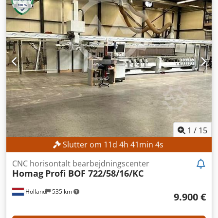
Transportvægt: 1.600 kg Transportpakker: 1 stk. Dsdezrmn
Njpfx Am Ajck Driftstimer: 19.402 timer UDSTYR Værktøjer
Dokumentation CNC-dokumentation på USB-stik
Brugeradgang/licenser CE-mærkning Saveenhed
Dørspærrelås Sikkerhedslysgitter Boreværktøj
1
/
15
Slutter om
11
d
4
h
41
min
2
s
CNC horisontalt bearbejdningscenter
Homag
Profi BOF 722/58/16/KC
Holland
535 km
9.900 €