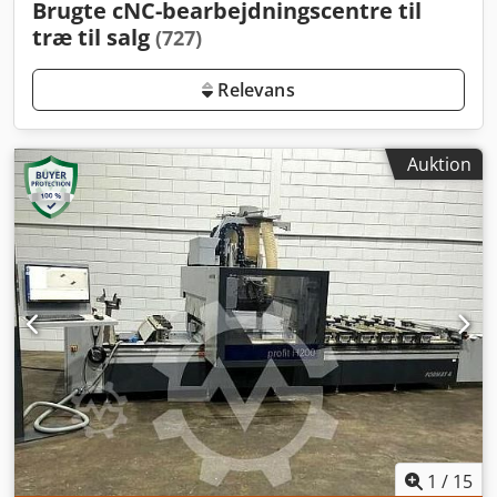
Brugte cNC-bearbejdningscentre til
træ til salg
(727)
Relevans
Auktion
1
/
15