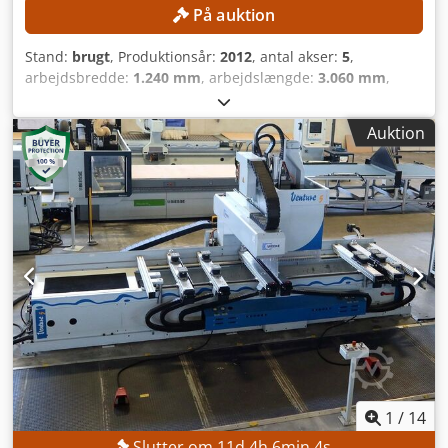
På auktion
Stand:
brugt
, Produktionsår:
2012
, antal akser:
5
,
arbejdsbredde:
1.240 mm
, arbejdslængde:
3.060 mm
,
Udstyr:
CE-mærkning
, TEKNISKE DETALJER
Bearbejdningsmetode: Boring, fræsning Arbejdsområde X-
Auktion
akse: 3.060 mm Arbejdsområde Y-akse: 1.240 mm Maks.
pladetykkelse: 200 mm Antal arbejdsområder: 2 Bordtype:
Fladt bord Bordudførelse: Nesting Bordlængde: 3.060 mm
Bordbredde: 1.240 mm Antal styrede akser: 5
Dodpezmvqvefx Am Aock Boreenhed Antal boreenheder: 1
Monteringsposition: ovenpå Vertikale boreaksler: 12
Horisontale boreaksler, X-retning: 4 Horisontale boreaksler,
Y-retning: 2 Samlet antal boreaksler: 18 Fræseaksel Antal
fræseaksler: 1 Monteringsposition: ovenpå Styrede akser: 5
Aksekøling: Væskekøling Fasingsenhed Antal
fasingsenheder: 1 Monteringsposition: ovenpå Udførelse:
fastmonteret fasingsenhed Faseringsretning: X-retning
MASKINDETALJER Effekt, hovedelektroaksel: 8,5 kW Effekt,
fræseakselmotor: 8,5 kW Styring: PC-styring
1
/
14
Programmeringssoftware: Xylog Plus Antal
Slutter om
11
d
4
h
6
min
2
s