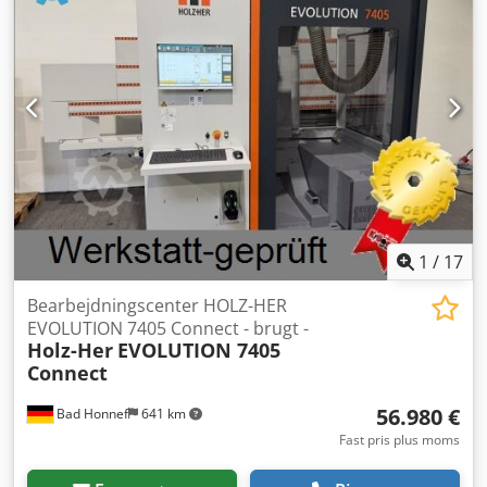
1
/
17
Bearbejdningscenter HOLZ-HER
EVOLUTION 7405 Connect - brugt -
Holz-Her
EVOLUTION 7405
Connect
56.980 €
Bad Honnef
641 km
Fast pris plus moms