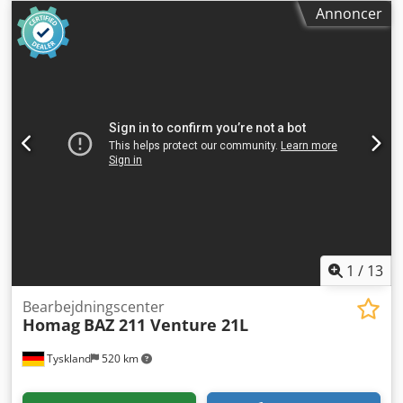
konsolbord, 6 støtter, der kan flyttes manuelt i X-aksen, 2
Annoncer
vakuumsugekopper pr. konsol, vakuumpumpe Busch, 76
m³/h vakuumtilslutning til skabeloner laserpen til visning
af sugekoppens position arbejdsområde X: 200 – 3250 mm
arbejdsområde Y: 70 – 1050 mm arbejdsområde Z: 12 – 100
mm 18 vertikale borehoveder 6 horisontale borehoveder,
hvoraf 4 stk. er i X-aksen og 2 stk. i Y-aksen. rundsav i X/Y-
aksen, 90° drejelig fræsehoved 9 kW, op til 24.000
omdr./min., WZW 6-vejs bagud styring POWERCONTROL PC
85T med TFT 17", WoodWop 5.0 inkl. MDE og
produktionslistesoftware Levering omfatter udelukkende
de viste værktøjer og HSK-spændetangholder!
1
/
13
Bearbejdningscenter
Homag
BAZ 211 Venture 21L
Tyskland
520 km