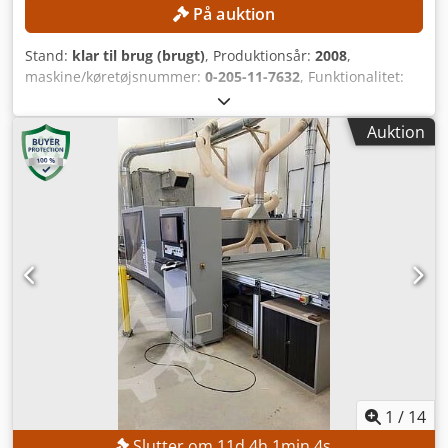
På auktion
Stand:
klar til brug (brugt)
, Produktionsår:
2008
,
maskine/køretøjsnummer:
0-205-11-7632
, Funktionalitet:
fuldt funktionsdygtig
, arbejdsbredde:
1.600 mm
,
fræsemøllespindelhastighed (maks.):
30.000 o/min
,
Auktion
arbejdshøjde:
535 mm
, arbejdslængde:
5.800 mm
,
TEKNISKE DETALJER Arbejdsområde X-akse: 5.800 mm
Arbejdsområde Y-akse: 1.600 mm Arbejdsområde Z-akse:
535 mm Antal fræsespindler: 2 stk. Fræsespindel 1 Styrede
akser: 4 stk. Maks. spindelhastighed: 30.000 o/min C-akse:
Ja Fræsespindel 2 Styrede akser: 4 stk. Maks.
spindelhastighed: 30.000 o/min C-akse: Ja Bordtype:
Bjælkebord Bordlængde: 2.500 mm Bordbredde: 1.500 mm
Værktøjsspændesystem: HSK-F63 Værktøjskiftepositioner:
36 stk. Materialeklemmesystem: Pneumatisk MASKINENS
DETALJER Software: WoodWOP Dcedpfjzrmnpsx Am Ask
Dimensioner og vægt Opstillingsmål (L x B x H): 12.200 x
9.000 x 3.500 mm Total længde: 26.000 mm Egenvægt:
9.000 kg Transportpakker: 8 stk. Vakuumsystem Antal
1
/
14
vakuumpumper: 2 stk. Vakuumpumper: Elmo Rietschle
Slutter om
11
d
4
h
1
min
2
s