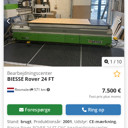
tidligere salg). (Selv med den største omhu forbeholdes
retten til ændringer, fejl i tekniske data, priser og alle
oplysninger (tastefejl). Ingen garanti for trykte data!
Tilgængelighed forbeholdes i forhold til tidligere salg).
Dcjdpfezqt Erox Am Aok Priser ekskl. reklameomkostninger
MachineSeeker / Priser ekskl. annonceomkostninger
MaschinenSucher De bedste træbearbejdningsmaskiner
fra Holland Die besten holzbearbeitungsmaschinen aus
die Niederlande De bedste brugte maskiner fra Holland
1
/
10
Bearbejdningscenter
BIESSE
Rover 24 FT
7.500 €
Rosmalen
571 km
Fast pris plus moms
Forespørge
Ring op
Stand:
brugt
, Produktionsår:
2001
, Udstyr:
CE-mærkning
,
Biesse Rover ROVER 24 FT CNC-bearbejdningscenter