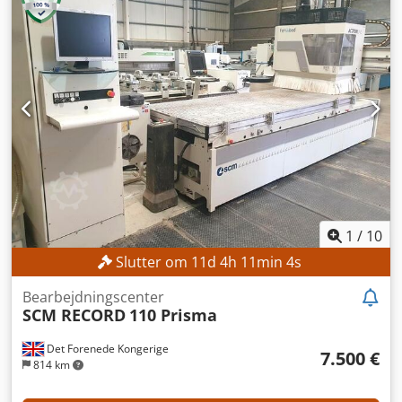
Antal aksler: 3 Antal værktøjsmagasinpladser: 15
Bordlængde: 3.720 mm Bordbredde: 2.100 mm
MASKINENS DETALJER Betjeningsform: elektrisk
Dimensioner (L x B x H): 9.766 x 4.789 x 2.288 mm
Djdozrfhbspfx Am Aock UDSTYR CE-mærkning
Dokumentation/Brugsanvisning
1
/
10
Slutter om
11
d
4
h
11
min
2
s
Bearbejdningscenter
SCM RECORD
110 Prisma
Det Forenede Kongerige
7.500 €
814 km