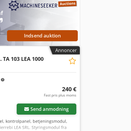
af
Indsend auktion
Annoncer
.
TA 103 LEA 1000
m
240 €
Fast pris plus moms
Send anmodning
el, kontrolpanel, betjeningsmodul,
Bierrebi LEA SRL. Styringsmodul fra