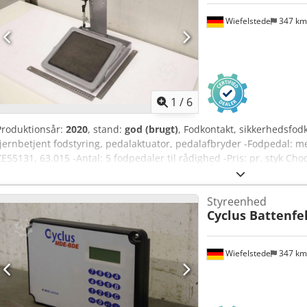
Wiefelstede
347 k
1
/
6
Produktionsår:
2020
, stand:
god (brugt)
, Fodkontakt, sikkerhedsfod
fjernbetjent fodstyring, pedalaktuator, pedalafbryder -Fodpedal: m
ZE55131, 63.015 -Antal: 5 fodpedaler til rådighed -Pris: pr. styk Ch
310/280/H330 mm -Vægt: 3,9 kg
Styreenhed
Cyclus Battenfe
Wiefelstede
347 k