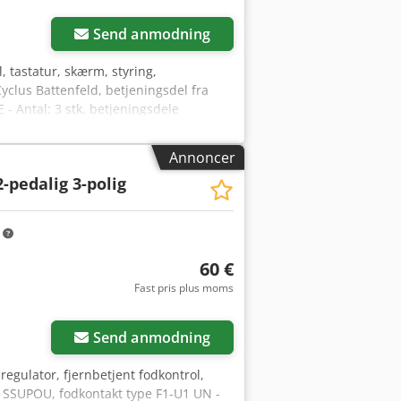
Send anmodning
, tastatur, skærm, styring,
clus Battenfeld, betjeningsdel fra
 Antal: 3 stk. betjeningsdele
Annoncer
2-pedalig 3-polig
m
60 €
Fast pris plus moms
Send anmodning
regulator, fjernbetjent fodkontrol,
: SSUPOU, fodkontakt type F1-U1 UN -