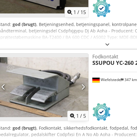
1
/
15
Stand:
god (brugt)
, Betjeningsenhed, betjeningspanel, kontrolpanel
håndterminal, betjeningsdel Csdpfxjgypu Dj Ab Aoha - Producent: Cy
sprøjtestøbemaskine BA-T2400 / BA 600 CDC / A5002 Type: MDE-BDE -
tilgængelige - Pris: pr. stk - Mål: 290/50/190 mm - Vægt: 0,8 kg/stk.
Fodkontakt
SSUPOU
YC-260 
Wiefelstede
347 k
1
/
5
Stand:
god (brugt)
, Fodkontakt, sikkerhedsfodkontakt, fodpedal, fod
pedalregulator, pedalskifter Codpfxsi En A No Ab Aoha - Producent