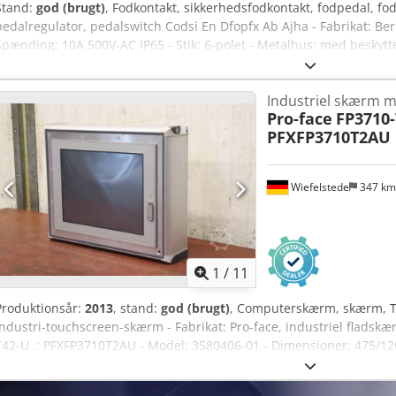
Stand:
god (brugt)
, Fodkontakt, sikkerhedsfodkontakt, fodpedal, fod
pedalregulator, pedalswitch Codsi En Dfopfx Ab Ajha - Fabrikat: Ber
Spænding: 10A 500V-AC IP65 - Stik: 6-polet - Metalhus: med beskyt
280/150/H760 mm - Vægt: 3,3 kg
Industriel skærm 
Pro-face
FP3710-
PFXFP3710T2AU
Wiefelstede
347 k
1
/
11
Produktionsår:
2013
, stand:
god (brugt)
, Computerskærm, skærm, T
industri-touchscreen-skærm - Fabrikat: Pro-face, industriel fladsk
T42-U .: PFXFP3710T2AU - Model: 3580406-01 - Dimensioner: 475/1
Vægt: 10,4 kg