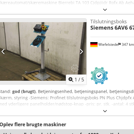
skæreautomat/skæremaskine Bierrebi TA 103 Cjdpjiidr Rofx Ab Aeha 
LEA 1002 2.028.01.057.02 - Dimensioner: 265/125/H100 mm - Vægt: 
Tilslutningsboks
Siemens
6AV6 6
Wiefelstede
347 k
1
/
5
Stand:
god (brugt)
, Betjeningsenhed, betjeningspanel, betjeningsdi
skærm, styring -Siemens: Profinet tilslutningsboks PN Plus Chjdpfx 
med yderligere panelholder/nødstop-knap -pris: pr. stk. -antal: 4 
vægt: 30 kg
Oplev flere brugte maskiner