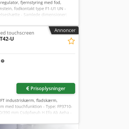
regulator, fjernstyring med fod,
nstein, fodkontakt type F1-U1 UN -
telseshætte - Samlede dimensioner:
Annoncer
med touchscreen
T42-U
m
Prisoplysninger
FT industriskærm, fladskærm,
ærm med touchfunktion - Type: FP3710-
20/390 mm Csdpfxeuh H Efo Ab Aeha -