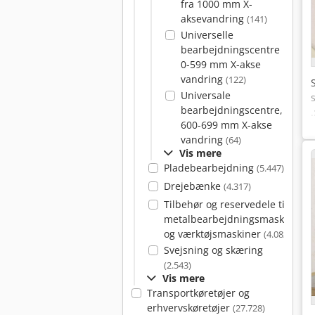
fra 1000 mm X-
aksevandring
(141)
Universelle
bearbejdningscentre
0-599 mm X-akse
vandring
(122)
Universale
bearbejdningscentre,
600-699 mm X-akse
vandring
(64)
Vis mere
Pladebearbejdning
(5.447)
Drejebænke
(4.317)
Tilbehør og reservedele til
metalbearbejdningsmaskiner
og værktøjsmaskiner
(4.082)
Svejsning og skæring
(2.543)
Vis mere
Transportkøretøjer og
erhvervskøretøjer
(27.728)