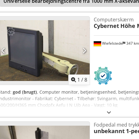
Universelle bearbejdningscentre fra 1000 mm X-akseva
Computerskærm
Cybernet
Höhe 
Wiefelstede
347 k
1
/
8
Stand:
god (brugt)
, Computer monitor, betjeningsenhed, betjenings
industrimonitor - Fabrikat: Cybernet - Tilbehør: Svingarm, multifunk
600/200/H365 mm Chodpfx Aefu I N Ujb Aea - Vægt: 10 kg
Fodpedal med tryk
unbekannt
1-pe