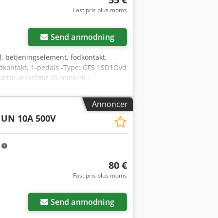
Fast pris plus moms
Send anmodning
l, betjeningselement, fodkontakt,
odkontakt, 1-pedals -Type: GFS 1SD1Övd
ætte, trykstøbt aluminium -
Annoncer
 UN 10A 500V
m
80 €
Fast pris plus moms
Send anmodning