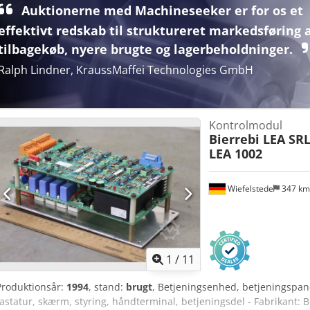
Auktionerne med Machineseeker er for os et
effektivt redskab til struktureret markedsføring 
tilbagekøb, nyere brugte og lagerbeholdninger.
Ralph Lindner, KraussMaffei Technologies GmbH
Kontrolmodul
Bierrebi LEA SRL
LEA 1002
Wiefelstede
347 k
1
/
11
Produktionsår:
1994
, stand:
brugt
, Betjeningsenhed, betjeningspan
tastatur, skærm, styring, håndterminal, betjeningsdel - Fabrikant: 