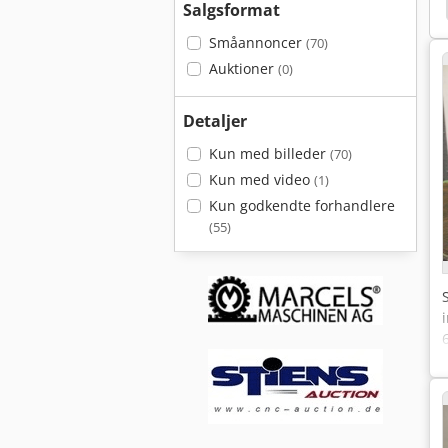
ne
Skærmen Dæk
Skærm
Yanmar Sv 100
Salgsformat
Småannoncer
(70)
Auktioner
(0)
Detaljer
Kun med billeder
(70)
Kun med video
(1)
Kun godkendte forhandlere
(55)