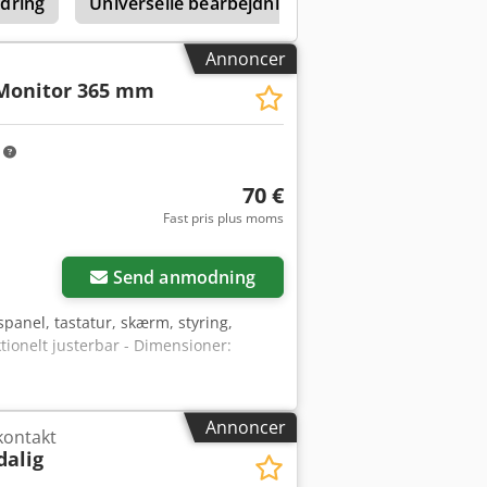
ndring
Universelle bearbejdningscentre 0-599 mm X-a
Annoncer
Monitor 365 mm
m
70 €
Fast pris plus moms
Send anmodning
panel, tastatur, skærm, styring,
tionelt justerbar - Dimensioner:
Annoncer
kontakt
dalig