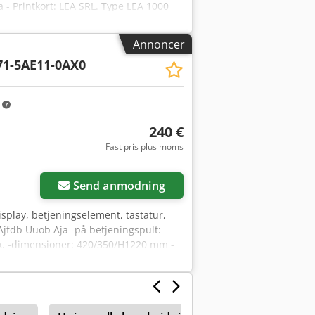
- Printkort: LEA SRL. Type LEA 1000
2,0 kg
Annoncer
71-5AE11-0AX0
m
240 €
Fast pris plus moms
Send anmodning
splay, betjeningselement, tastatur,
Ajfdb Uuob Aja -på betjeningspult:
stk. -dimensioner: 420/350/H1220 mm -