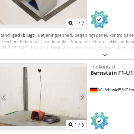
1
/
7
Stand:
god (brugt)
, Betjeningsenhed, betjeningspanel, kontrolpane
sikkerhedsfodkontakt, trin-kontakt -Producent: Steute, sikkerhedsf
.: 81.2.25.001 Cjdpfx Aezp Hxvjb Aeha -Metalhus: med beskyttelsesh
Dimensioner: 300/160/H135 mm -Vægt: 1,2 kg
Fodkontakt
Bernstain
F1-U1
Wiefelstede
347 k
1
/
6