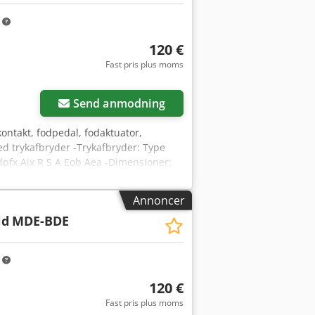
m
120 €
Fast pris plus moms
Send anmodning
kontakt, fodpedal, fodaktuator,
ed trykafbryder -Trykafbryder: Type
odpfx Ajx R S A Eob Aea -Dimensioner:
Annoncer
ld
MDE-BDE
m
120 €
Fast pris plus moms