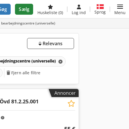
Søg
Sælg
Sprog
Huskeliste
(0)
Log ind
Menu
l bearbejdningscentre (universelle)
Relevans
ejdningscentre (universelle)
Fjern alle filtre
Annoncer
Övd 81.2.25.001
m
55 €