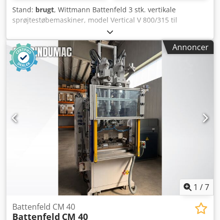
Stand:
brugt
, Wittmann Battenfeld 3 stk. vertikale
sprøjtestøbemaskiner, model Vertical V 800/315 til
termoplast Type: Vertical V 800/315 Design: Vertikal
Styring: Battenfeld UNILOG B4 Lukkekraft: 800 kN
Annoncer
Sprøjteenhed: 315 Sneglens diameter: 40 mm Beregnet
stempelvols: 201 cm³ Maks. sprøjtevægt: ca. 183 g Specifikt
sprøjtetryk: 1.575 bar Fri afstand mellem pladerne: 370 x
420 mm Cjdpfszpwrgjx Anierf Minimumshøjde for
værktøjsmontering: 200 mm Maks. åbningsafstand: 300
mm Maskinvægt: 3 * ca. 5.500 kg Maskinens dimensioner:
ca. 2.917 x 1.423 x 3.643 mm Dokumentation og tekniske
dokumenter er tilgængelige Tilstand: brugt Demontering
og afhentning skal foretages af køberen Leveringsomfang:
(Se billede) (Ændringer og fejl i de tekniske data
forbeholdes!) Hvis du har yderligere spørgsmål, besvarer vi
dem gerne via telefon.
1
/
7
Battenfeld CM 40
Battenfeld
CM 40