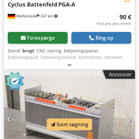
Cyclus Battenfeld
PGA-A
90 €
Wiefelstede
347 km
Fast pris plus moms
Forespørge
Ring op
Stand:
brugt
, CNC-styring, betjeningspanel,
betjeningspult, betjeningsenhed, kortindsats, styrekort,
MC3-styring, indstikskort, printplader - Producent: Cyclus
Battenfeld, modul fra sprøjtestøbemaskine - Type: Cyclus
Annoncer
PGA-A MDE-PGA - Antal: 3 stk. tilgængelige - Pris: pr. styk
Crodpfxsg Td Ens Aniof - Dimensioner: 250/120/H55 mm -
Vægt: 0,5 kg/stk.
Gem søgning