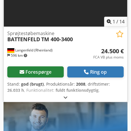
Skærmtekst på tysk - Skærmtekst på flere sprog - CEE-
stikdåse 16A Codpfxey Akn Rs Anijrf - Maskinen med
vandbatteri - Nivelleringselementer Maskindimensioner
(LxBxH): 4,57 m x 1,5 m x 2,13 m Samlet vægt: 4.800 kg
1
/
14
Sprøjtestøbemaskine
BATTENFELD
TM 400-3400
24.500 €
Langenfeld (Rheinland)
596 km
FCA VB plus moms
Forespørge
Ring op
Stand:
god (brugt)
, Produktionsår:
2008
, driftstimer:
26.033 h
, Funktionalitet:
fuldt funktionsdygtig
,
klemmekraft:
4.000 kN
, skruediameter:
75 mm
,
slagvolumen:
1.657 cm³
, indsprøjtningstryk:
2.022 stang
,
samlet længde:
7.200 mm
, samlet bredde:
1.750 mm
, total
højde:
2.420 mm
, samlet vægt:
16.400 kg
, Lukkekraft: 4000
kN Søjleafstand (h x v): 710 x 710 mm Cjdpjzgt I Sjfx Aniorf
Pladestørrelse (h x v): 1010 x 1010 mm Indbygningshøjde