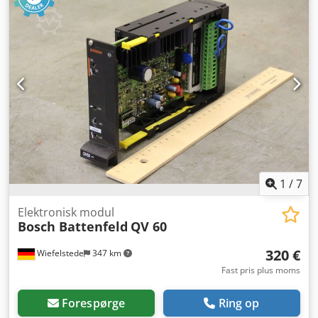
Contr: TDM 3.2-30-300-W0 -Antal: 1x servostyring
tilgængelig -Dimensioner: 390/70/H325 mm -Vægt: 7,7 kg
1
/
7
Elektronisk modul
Bosch Battenfeld
QV 60
320 €
Wiefelstede
347 km
Fast pris plus moms
Forespørge
Ring op