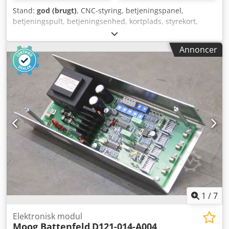
Stand:
god (brugt)
, CNC-styring, betjeningspanel,
betjeningspult, betjeningsenhed, kortplads, styrekort,
MC3-styring, stik-kort, printplader, ventilmodul,
ventilforstærker, printkort - Producent: Bosch, modul fra
Annoncer
Battenfeld sprøjtestøbemaskine - Ventilmodul: Bosch QV
60 Mål: 220/45/H128 mm - Vægt: 0,4 kg Cedpfjg Td Dxjx
Anierf
1
/
7
Elektronisk modul
Moog Battenfeld
D121-014-A004