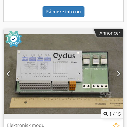
Få mere info nu
Annoncer
1
/
15
Elektronisk modul