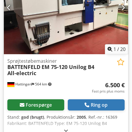
Maksimal for-sikring gL: 50 A
Kortslutningsafbrydelsesevne: kA Hvis du har spørgsmål
eller brug for flere oplysninger, er du velkommen til at
kontakte os pr. mail eller telefon.
1
/
20
Sprøjtestøbemaskiner
BATTENFELD
EM 75-120 Unilog B4
All-electric
6.500 €
Hattingen
564 km
Fast pris plus moms
Forespørge
Ring op
Stand:
god (brugt)
, Produktionsår:
2005
, Ref.-nr.: 16369
Fabrikant: BATTENFELD Type: EM 75-120 Unilog B4
fuldelektrisk Årgang: 2005 Lukkesenhed Lukkekraft: 75 ton