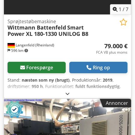
1
/
7
Sprøjtestøbemaskine
Wittmann Battenfeld
Smart
Power XL 180-1330 UNILOG B8
79.000 €
Langenfeld (Rheinland)
596 km
FCA VB plus moms
Forespørge
Ring op
Stand:
næsten som ny (brugt)
, Produktionsår:
2019
,
driftstimer:
950 h
, Funktionalitet:
fuldt funktionsdygtig
,
klemmekraft:
1.800 kN
, skruediameter:
55 mm
, afstand
mellem søjlerne:
710 mm
, slagvolumen:
653 cm³
,
Annoncer
indsprøjtningstryk:
2.041 stang
, min. formhøjde:
300 mm
,
åbningsslag:
650 mm
, samlet længde:
5.500 mm
, samlet
bredde:
1.800 mm
, total højde:
2.300 mm
, samlet vægt:
10.500 kg
, Sprøjtestøbemaskine til PVC-H forarbejdning.
Ombygning til forarbejdning af PS/PP/PA osv. kan tilbydes