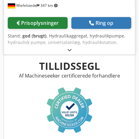
Wiefelstede
347 km
Prisoplysninger
Ring op
Stand:
god (brugt)
, Hydraulikaggregat, hydraulikpumpe,
hydraulisk pumpe, universalanlæg, hydraulikstation,
sprøjtestøbemaskine, injektionsstøbemaskine, plast
sprøjtestøbemaskine, plast injektionsstøbemaskine, plast
sprøjtestøbepresse - Fabrikat: Flutec, hydraulikaggregat fra
TILLIDSSEGL
sprøjtestøbemaskine Battenfeld BA 600 CDC - Type: PT-
350/4.0/M/ FL086-E - Pumpe: Brueninghaus type A10VS 0
Af Machineseeker certificerede forhandlere
71 DFR1/31 210 bar - Motor: Brandstetter 11 kW / 1450
omdr./min - Enkelte komponenter: se billeder Credjg Dvx
Nepfx Anisf - Mål: 1130/430/H350 mm - Vægt: 152 kg