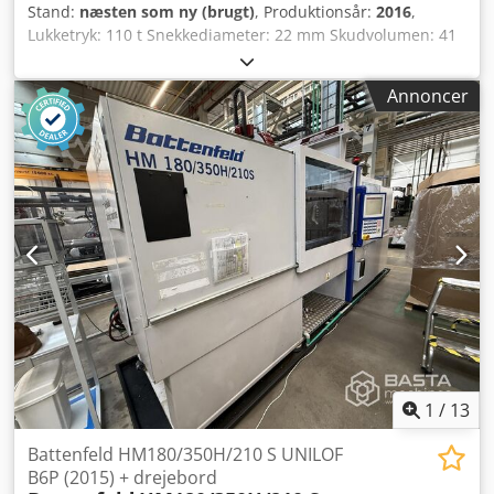
Stand:
næsten som ny (brugt)
, Produktionsår:
2016
,
Lukketryk: 110 t Snekkediameter: 22 mm Skudvolumen: 41
cm3 Snekkens L/D-forhold: 20 Beregnet slagvolumen: 41,8
cm3 Korrekt indsprøjtningstryk: 2.864 bar Maks. snekkens
Annoncer
omdrejningstal: 500 min Snekkemoment: 150 Nm
Dysekontaktkraft: 250/40 mm/kN Ekstern
indsprøjtningsstrøm: 76 cm3/s Cylinderens varmeeffekt:
6,3 kW Antal varmezoner: 4 Csdpfju Eki Sex Anijrf Type:
Horisontal Drivsystem: Elektrisk
1
/
13
Battenfeld HM180/350H/210 S UNILOF
B6P (2015) + drejebord