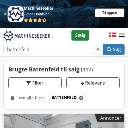
Machineseeker
Til appen
Gratis i butikken
Sælg
Søg
Brugte Battenfeld til salg
(117)
Filter
Relevans
BATTENFELD
Fjern alle filtre
Annoncer