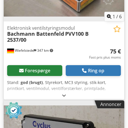
1
/
6
Elektronisk ventilstyringsmodul
Bachmann Battenfeld
PVV100 B
2537/00
75 €
Wiefelstede
347 km
Fast pris plus moms
Forespørge
Ring op
Stand:
god (brugt)
, Styrekort, MC3 styring, stik-kort,
printkort, ventilmodul, ventilforstærker, printplade,
ventilforstærker, ventilstyring - Producent: Bachmann,
ventilstyring fra sprøjtestøbemaskine Battenfeld - Type:
Annoncer
PVV100 B 2537/00 Crsdoqku Nuopfx Anijf - Antal: 1 stk.
styrekort tilgængelig - Pris: pr. stk. - Dimensioner:
130/50/H30 mm - Vægt: 0,3 kg/stk.