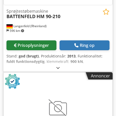
Sprøjtestøbemaskine
BATTENFELD
HM 90-210
Langenfeld (Rheinland)
596 km
Prisoplysninger
Ring op
Stand:
god (brugt)
, Produktionsår:
2013
, Funktionalitet:
fuldt funktionsdygtig
, klemmekraft:
900 kN
,
skruediameter:
30 mm
, slagvolumen:
106 cm³
,
Sprøjtestøbemaskine BATTENFELD HM 90-210 Lager-nr.:
Annoncer
503672 Fabrikant: BATTENFELD Type: HM 90-210 Styring:
UNILOG B6 Årgang: 2013 Tekniske data – Lukkeside
Lukketryk: 900 kN Lysmål (h x v): 420 x 370 mm
Pladestørrelse (h x v): 580 x 630 mm Indbygningshøjde
min.: 450 mm Crsdpjyglvpjfx Anijf Maks. pladeafstand: 925
mm Åbningsslag: 475 mm Udkastervandring: 150 mm
Udkasterkraft: 41 kN Centrering bevægelig plade D: 125
mm Centrering fast plade D: 125 mm Værktøjsvægt: 800 kg