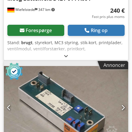
240 €
Wiefelstede
347 km
Fast pris plus moms
Forespørge
Ring op
Stand:
brugt
, styrekort, MC3 styring, stik-kort, printplader,
ventilmodul, ventilforstærker, printkort,
temperaturreguleringskort, forstærkerkortsæt Cjdpfoqku
Nqjx Aniorf - Producent: Moog, reguleringskort fra
Annoncer
sprøjtestøbemaskine Battenfeld - Type: D121-014-A004 -
Mål samlet: 270/115/H60 mm - Vægt: 1,1 kg