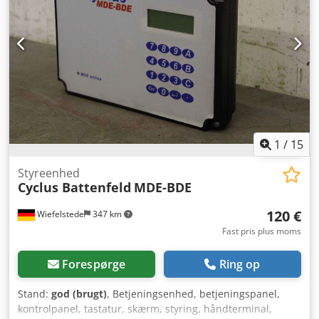
1
/
15
Styreenhed
Cyclus Battenfeld
MDE-BDE
120 €
Wiefelstede
347 km
Fast pris plus moms
Forespørge
Ring op
Stand:
god (brugt)
, Betjeningsenhed, betjeningspanel,
kontrolpanel, tastatur, skærm, styring, håndterminal,