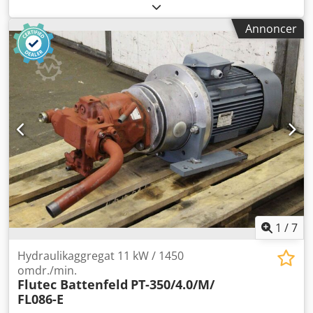
betjeningsdel - Producent: Cyclus Battenfeld,
betjeningsdel fra sprøjtestøbemaskine BA-T2400 / BA 600
Annoncer
CDC / A5002 Type: MDE-BDE - Antal: 3 stk. betjeningsdele
tilgængelige - Pris: pr. stk Crodpfx Anogypu Deiof - Mål:
290/50/190 mm - Vægt: 0,8 kg/stk.
1
/
7
Hydraulikaggregat 11 kW / 1450
omdr./min.
Flutec Battenfeld
PT-350/4.0/M/
FL086-E