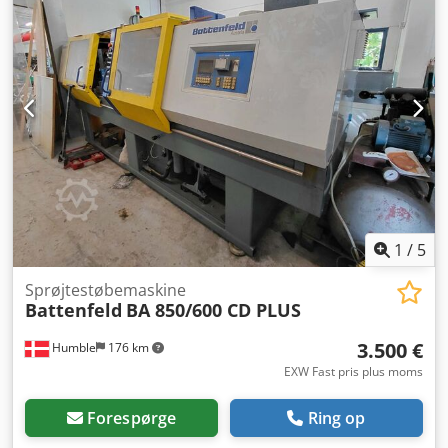
1
/
5
Sprøjtestøbemaskine
Battenfeld
BA 850/600 CD PLUS
3.500 €
Humble
176 km
EXW Fast pris plus moms
Forespørge
Ring op