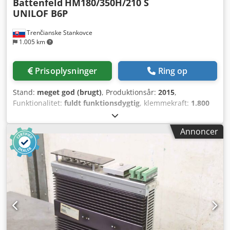
Battenfeld
HM180/350H/210 S
UNILOF B6P
Trenčianske Stankovce
1.005 km
Prisoplysninger
Ring op
Stand:
meget god (brugt)
, Produktionsår:
2015
,
Funktionalitet:
fuldt funktionsdygtig
, klemmekraft:
1.800
kN
, M025 — Wittmann Battenfeld Wittmann Battenfeld HM
180/350H/210S* (-) SPÆNDENHED • Lukkekraft: 180 t •
Annoncer
Prægning: NEJ • Maks. formvægt: - kg • Maks. formvægt pr.
plade: 700 kg • Opspændingsområde (BxH): 570 x 520 mm •
Min. formhøjde: 355 mm • Maks. formhøjde: x mm • Maks.
åbneslag: - mm • Centreringsring FAST / BEVÆGELIG: 125 /
125 mm • Hurtigspændesystem: NEJ FORM-GRÆNSEFLADE •
Varmesoner: 12 (24-polet kombistikforbindelse TC/PW (6
zoner pr. stik)) • Vandkølekredsløb: 2+2 • Hydrauliske
kredsløb (kerner): 3+1 • Hydrauliske varmkanalskydere
(dyser): x Codpfx Anjy Tn Enjijrf • Pneumatiske