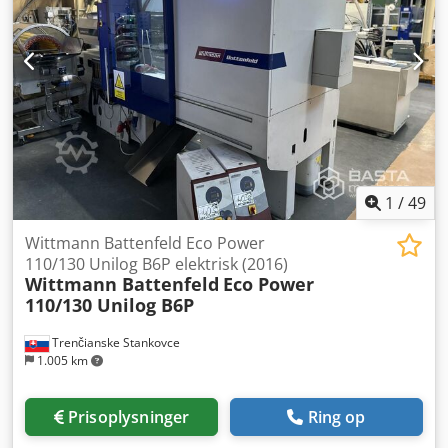
Hydraulisk Unilog B6 styring
1
/
49
Wittmann Battenfeld Eco Power
110/130 Unilog B6P elektrisk (2016)
Wittmann Battenfeld
Eco Power
110/130 Unilog B6P
Trenčianske Stankovce
1.005 km
Prisoplysninger
Ring op