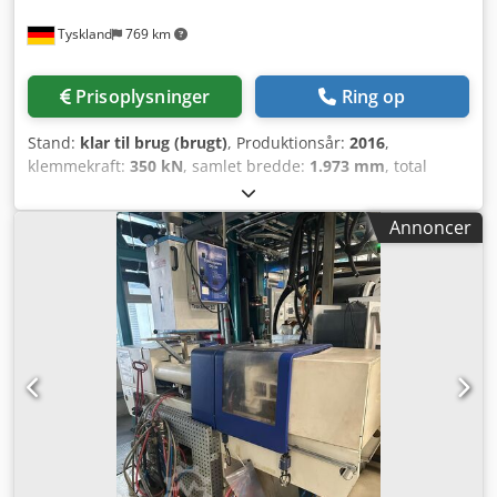
Tyskland
769 km
Prisoplysninger
Ring op
Stand:
klar til brug (brugt)
, Produktionsår:
2016
,
klemmekraft:
350 kN
, samlet bredde:
1.973 mm
, total
højde:
3.040 mm
, samlet vægt:
5.200 kg
, produktlængde
(max.):
1.300 mm
, Vertikal sprøjtestøbemaskine, årgang
Annoncer
2016. Denne Battenfeld CM 40 har en maskinvægt på 5.200
kg og en arbejdshøjde på 1.000 mm. Maskinen er udstyret
med et robust sikkerhedssystem, der garanterer
driftsikkerheden. Hvis du er på udkig efter
sprøjtestøbekapacitet af høj kvalitet, bør du overveje den
Battenfeld CM 40, som vi tilbyder til salg. Kontakt os for
yderligere oplysninger. - Hydraulisk tryk: 247 / 210 bar -
Tryk i pneumatisk system: 6 bar - Nominalsspænding: 400
V (3~N) - Styrespænding: 24 V DC - Frekvens: 50 Hz -
Nominelstrøm (1. forsyning / 2. forsyning): 78 A / 73 A -
Maks. sikringsstrøm gl-gG (1. / 2. forsyning): 80 A / 80 A
Crsdpfxjztdwws Anisf - Kortslutningsstrømstyrke (SCCR): 10