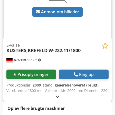
er velkommen inden køb. Video er tilgængelig. Placering
Valga, Estland Demontering og transport Køber er
Anmod om billeder
ansvarlig for demontering, læsning og transport.
Salgsvilkår Sælges som beset, hvor det er, uden garanti. En
del af MASI JEANS-fabrikkens afvikling.
S-valse
KUSTERS,KREFELD
W-222.11/1800
Krefeld
582 km
Prisoplysninger
Ring op
Produktionsår:
2000
, stand:
generelrenoveret (brugt)
,
Varebredde 1800 mm Valsebredde 2000 mm Diameter 220
mm Gummibelægning Blødt gummi Gummikvalitet R89,
rødbrun Gummihårdhed 75° Shore Type 222.11/1800 S-
valse komplet renoveret og nypålagt gummi i 2025
Oplev flere brugte maskiner
Cjdpowz Rryofx Adqsrf