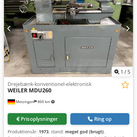
1
/
5
Drejebænk-konventionel-elektronisk
WEILER
MDU260
Metzingen
860 km
Prisoplysninger
Ring op
Produktionsår:
1973
, stand:
meget god (brugt)
,