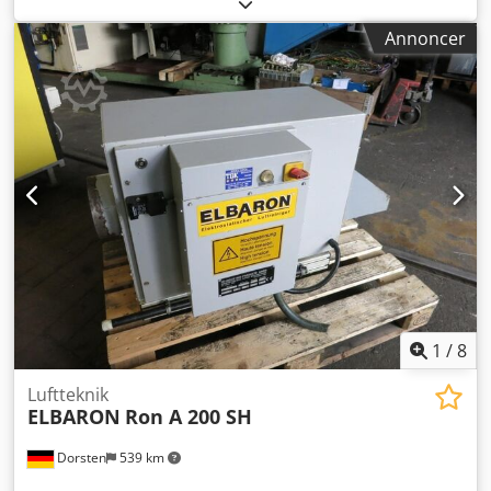
Elektrisk luftfilter De tekniske data er producent- eller
operatøroplysninger og er derfor uforpligtende for os.
Annoncer
Mellemsalg forbeholdes; udelukkende vores salgs- og
leveringsbetingelser gælder. Om os mere end 400 egne
maskiner på lager over 15.000 m² lagerplads, krankapacitet
70 t mere end 10.000 artikler tilbehør til dit værksted
Ønsker du at sælge maskiner, produktionslinjer eller din
virksomhed, kontakt os gerne. Yderligere tilbud findes på
vores hjemmeside. Besigtigelser er mulige efter aftale. Vi
ser frem til dit besøg. Dit Markus Hirsch team
1
/
8
Luftteknik
ELBARON
Ron A 200 SH
Dorsten
539 km