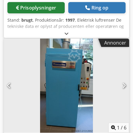
Prisoplysninger
Ring op
Stand:
brugt
, Produktionsår:
1997
, Elektrisk luftrenser De
tekniske data er oplyst af producenten eller operatøren og
er derfor ikke bindende for os. Mellemsalg forbeholdes;
udelukkende vores forretnings- og salgsbetingelser
Annoncer
gælder. Credpfoyqux Uox Adqef Om os mere end 400 egne
maskiner på lager over 15.000 m² lagerplads, krankapacitet
70 t mere end 10.000 tilbehørsartikler til dit værksted
Ønsker du at sælge maskiner, produktionslinjer eller din
virksomhed, kontakt os da. Flere tilbud findes på vores
hjemmeside. Besigtigelser er mulige efter aftale. Vi ser
frem til dit besøg. Dit Markus Hirsch team
1
/
6