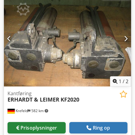
for parret,
1
/
2
Kantføring
ERHARDT & LEIMER
KF2020
Krefeld
582 km
Prisoplysninger
Ring op