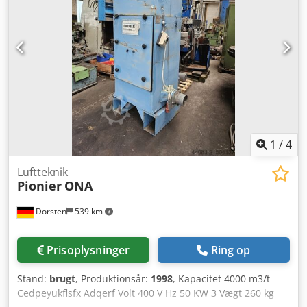
1
/
4
Luftteknik
Pionier
ONA
Dorsten
539 km
Prisoplysninger
Ring op
Stand:
brugt
, Produktionsår:
1998
, Kapacitet 4000 m3/t
Cedpeyukflsfx Adqerf Volt 400 V Hz 50 KW 3 Vægt 260 kg