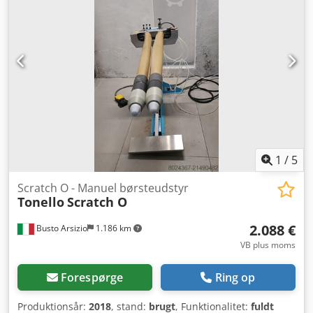
vaskemaskine Kontakt os gerne via besked eller telefon,
hvis du har spørgsmål eller ønsker yderligere information.
1
/
5
Scratch O - Manuel børsteudstyr
Tonello
Scratch O
2.088 €
Busto Arsizio
1.186 km
VB plus moms
Forespørge
Ring op
Produktionsår:
2018
, stand:
brugt
, Funktionalitet:
fuldt