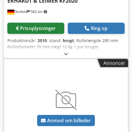
ERHARDT & LEIMER
KF2020
Krefeld
582 km
Prisoplysninger
Ring op
Produktionsår:
2010
, stand:
brugt
, Rullelængde 280 mm
Rullediameter 70 mm Vægt 10 kg 1 par brugte
varebaneførere, Cjdpfx Adjw Tdvbjqsrf Type KF 2020
pneum. Udførelse venstre + højre, Prisen er for 1 par.
Annoncer
Anmod om billeder