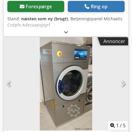
Forespørge
Ring op
Stand:
næsten som ny (brugt)
, Betjeningspanel Michaelis
Csdpfx Adezaapqjqjrf
Annoncer
1
/
5