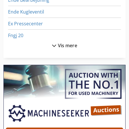
Ende Kugleventil
Ex Pressecenter
Fngj 20
Vis mere
Ga 11 Ff
Generator
German
Gkt 60
Hsc 20 Linear
Håndtering Af
Idx 23