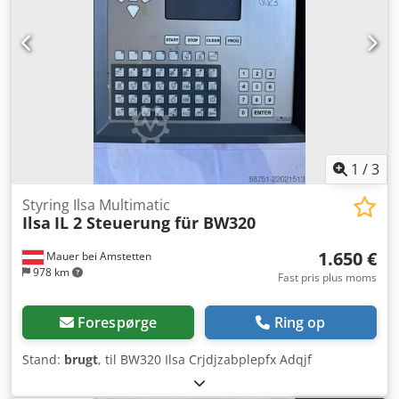
1
/
3
Styring Ilsa Multimatic
Ilsa
IL 2 Steuerung für BW320
1.650 €
Mauer bei Amstetten
978 km
Fast pris plus moms
Forespørge
Ring op
Stand:
brugt
, til BW320 Ilsa Crjdjzabplepfx Adqjf