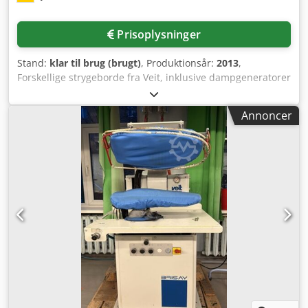
Prisoplysninger
Stand:
klar til brug (brugt)
, Produktionsår:
2013
,
Forskellige strygeborde fra Veit, inklusive dampgeneratorer
fra Reverberi, er tilgængelige. 1) 7 stk. flade strygeborde,
Veit Varioset, strygeflade: 1300 mm/650 mm,
Annoncer
højdejusteringsområde: 830 mm-990 mm, vægt: ca. 120 kg.
2) 5 stk. spidse strygeborde, Veit, strygeflade: 1100 mm/380
mm, vægt: ca. 120 kg. 3) 3 stk. dampgeneratorer, Reverberi
GAK5DP, produktionsår: 2013, udførelse: Duplex,
varmeeffekt: 5 kW, driftstryk: 3 bar. Derudover medfølger
to dampgeneratorer og et fladt strygebord som defekte.
Dokumentation er tilgængelig. En inspektion på stedet er
mulig. Kun salg som et samlet sæt er muligt. Crsdpfx Aozi
Ehpsdqsf