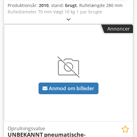
Produktionsår:
2010
, stand:
brugt
, Rullelængde 280 mm
Rullediameter 70 mm Vægt 10 kg 1 par brugte
varebaneførere, Type KF 2020 pneum. Csdpfx Asw Tdu
Djdqorf Udførelse venstre + højre, Prisen er for 1 par.
Annoncer
Anmod om billeder
Oprulningsvalse
UNBEKANNT
pneumatische-