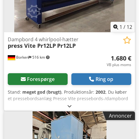
1
/
12
Dampbord 4 whirlpool-hætter
press Vite Pr12LP
Pr12LP
1.680 €
Borken
516 km
VB plus moms
Forespørge
Ring op
Stand:
meget god (brugt)
, Produktionsår:
2002
, Du køber
et pressebordsanlæg Presse Vite pressebords-/dampbord
med 4 højdejusterbare Whirlpool-hætter og 2
dampgeneratorer Arbejdsbredde ca. 340 cm 9000W
Annoncer
Årgang 2002 223-380V Csdsu Nyu Sopfx Adqsrf Pr12LP
Styring: GE VAT20 U20NOK7S Flere artikler findes i vores
shop!