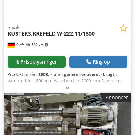
S-valse
KUSTERS,KREFELD
W-222.11/1800
Krefeld
582 km
Prisoplysninger
Ring op
Produktionsår:
2003
, stand:
generelrenoveret (brugt)
,
Varebredde: 1800 mm Valsebredde: 2000 mm Diameter:
220 mm Gummibelægning: Blødgummi Gummikvalitet:
R89, gul Gummihårdhed: 75° Shore Type: 222.11/1800 1
Annoncer
valsepar ("styk") til farvefoulard 222.11/1800WB S-valser
komplet renoveret og nygummieret i 2024, med
funktionsgaranti Crsdpfxswz Rr Hj Adqof Enhedspris: €
8.500,-