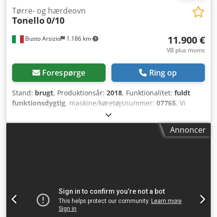
Tørre- og hærdeovn
Tonello
0/10
11.900 €
Busto Arsizio
1.186 km
VB plus moms
Forespørge
Ring op
Stand:
brugt
, Produktionsår:
2018
, Funktionalitet:
fuldt
funktionsdygtig
, maskine/køretøjsnummer:
07765
, Vi
tilbyder denne brugte Tonello 0/10 tørrings- og hærdeovn,
årgang 2018. Producent: Tonello Model: 0/10 Årgang: 2018
Annoncer
Credpfeyuuy Tox Adqjf Stand: brugt Kategori ID: 2062 Type
ID: 1018 Type: Tørrings- og hærdeovn Hvis du har
spørgsmål eller har brug for yderligere information, er du
velkommen til at kontakte os via besked eller telefon.