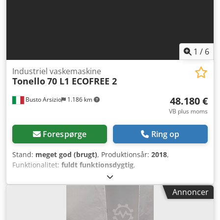
1
/
6
Industriel vaskemaskine
Tonello
70 L1 ECOFREE 2
48.180 €
Busto Arsizio
1.186 km
VB plus moms
Forespørge
Ring op
Stand:
meget god (brugt)
, Produktionsår:
2018
,
Funktionalitet:
fuldt funktionsdygtig
,
maskine/køretøjsnummer:
07758
, Vi tilbyder denne
industrielle vaskemaskine Tonello 70 L1 ECOFREE 2 i meget
Annoncer
god stand, årgang 2018. Cjdpfx Ajyt Hcwodqsrf Mærke:
Tonello Model: 70 L1 ECOFREE 2 Årgang: 2018 Stand:
meget god Kategori ID: 2065 Type ID: 1018 Type: industriel