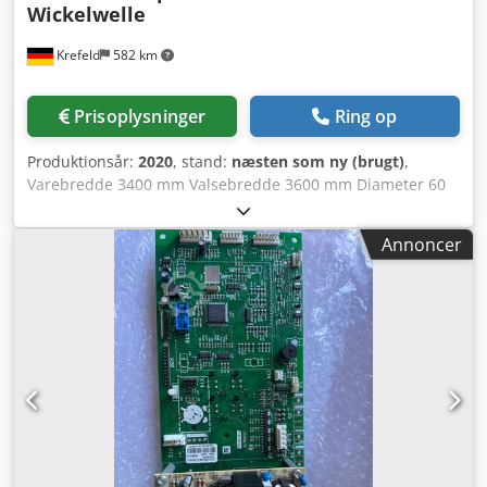
Wickelwelle
Krefeld
582 km
Prisoplysninger
Ring op
Produktionsår:
2020
, stand:
næsten som ny (brugt)
,
Varebredde 3400 mm Valsebredde 3600 mm Diameter 60
mm Papspolekerne-diameter 3 tommer mm Cedpfew Ahx
Hox Adqsrf Lejetap-diameter 30 mm - firkantet mm Samlet
Annoncer
længde 3640 mm Materiale: aluminium Ubrugt,
pneumatisk oprulningsaksel til 3-tommer papkerner, I alt 5
stk. tilgængelige.