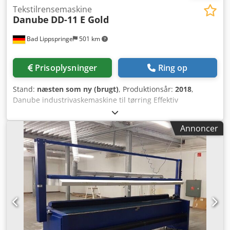
Tekstilrensemaskine
Danube
DD-11 E Gold
Bad Lippspringe
501 km
Prisoplysninger
Ring op
Stand:
næsten som ny (brugt)
, Produktionsår:
2018
,
Danube industrivaskemaskine til tørring Effektiv
tørretumbler med kondensator Velegnet til hoteller,
pensionater og store familier Matchende vaskemaskine er
Annoncer
også tilgængelig 32 Ah tilslutning TOP STAND KAN TAGES I
BRUG MED DET SAMME KONTAKT FOR SPØRGSMÅL TAK PÅ
FORHÅND Codpjc Utidsfx Adqjrf