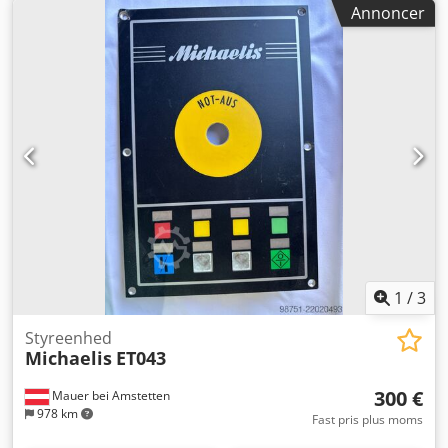
Annoncer
1
/
3
Styreenhed
Michaelis
ET043
300 €
Mauer bei Amstetten
978 km
Fast pris plus moms