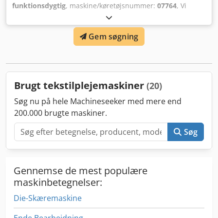
funktionsdygtig
, maskine/køretøjsnummer:
07764
, Vi
tilbyder dette brugte manuelle børsteudstyr Tonello
Scratch O, årgang 2018. Maskintype: Scratch O
Gem søgning
Serienummer: 07764 Produktionsår: 2016 Trykluft: 7 bar
Vægt: 36 kg Codpfx Adjyt I Hwjqorf Hvis du har spørgsmål
eller har brug for yderligere information, er du velkommen
til at sende os en besked eller ringe til os.
Brugt tekstilplejemaskiner
(20)
Søg nu på hele Machineseeker med mere end
200.000 brugte maskiner.
Søg
Gennemse de mest populære
maskinbetegnelser:
Die-Skæremaskine
Ende Bearbejdning