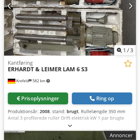
1
/
3
Kantføring
ERHARDT & LEIMER
LAM 6 S3
Krefeld
582 km
Prisoplysninger
Ring op
Produktionsår:
2008
, stand:
brugt
, Rullelængde 350 mm
Antal 3 profilerede ruller Drift elektrisk kW 1 par brugte
kantudrullere, som vævebanefører til opvikkende
tekstilkanter (trikotage) Csdjw Tm Tcspfx Adqerf Type LAM
Annoncer
6 S3, elektrisk drevet, udførelse venstre + højre, prisen er