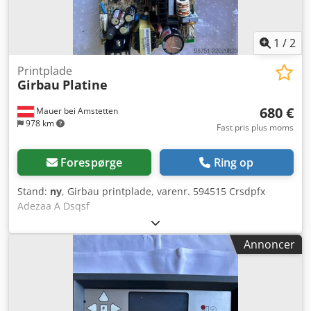
1
/
2
Printplade
Girbau
Platine
680 €
Mauer bei Amstetten
978 km
Fast pris plus moms
Forespørge
Ring op
Stand:
ny
, Girbau printplade, varenr. 594515 Crsdpfx
Adezaa A Dsqsf
Annoncer