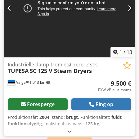
1
/
13
Industrielle damp-tromletørrere, 2 stk.
TUPESA
SC 125 V Steam Dryers
9.500 €
Valga
1.013 km
EXW VB plus moms
Forespørge
Ring op
Produktionsår:
2004
, stand:
brugt
, Funktionalitet:
fuldt
funktionsdygtig
, maksimal lastvægt:
125 kg
,
lastepladsvolumen:
2,5 m³
, maskine/køretøjsnummer:
3881
and 3690
, Parti bestående af 2 – TUPESA SC 125 V