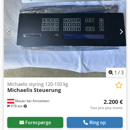
1
/
3
Michaelis styring 120-150 kg
Michaelis
Steuerung
2.200 €
Mauer bei Amstetten
978 km
Fast pris plus moms
Forespørge
Ring op