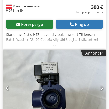
300 €
Mauer bei Amstetten
978 km
Fast pris plus moms
Forespørge
Ring op
Stand:
ny
, 2 stk. HTZ indvendig pakning sort Til Jensen
Batch Washer DU 90 Cedpfx Aljy Uid Uecjha 1 stk. artikel
5163557 1 stk. artikel 5163558
Annoncer