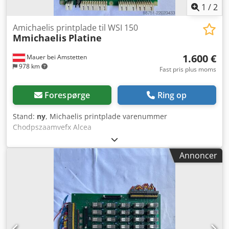
1
/
2
Amichaelis printplade til WSI 150
Mmichaelis
Platine
1.600 €
Mauer bei Amstetten
978 km
Fast pris plus moms
Forespørge
Ring op
Stand:
ny
, Michaelis printplade varenummer
Chodpszaamvefx Alcea
Annoncer