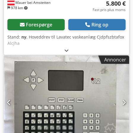
5.800 €
Mauer bei Amstetten
978 km
Fast pris plus moms
Forespørge
Ring op
Stand:
ny
, Hoveddrev til Lavatec vaskeanlæg Cjdpfszbtafox
Alcjha
Annoncer