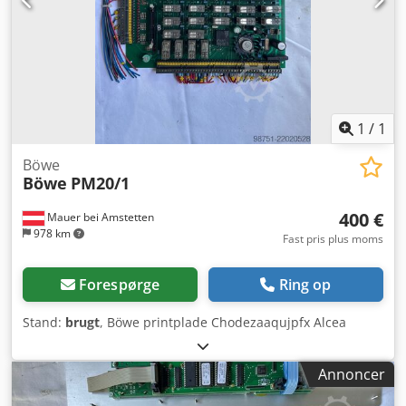
1
/
1
Böwe
Böwe
PM20/1
400 €
Mauer bei Amstetten
978 km
Fast pris plus moms
Forespørge
Ring op
Stand:
brugt
, Böwe printplade Chodezaaqujpfx Alcea
Annoncer