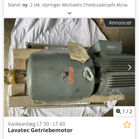
Stand:
ny
, 2 stk. styringer Michaelis Chedszaalrspfx Alcoa
Annoncer
1
/
2
Vaskeanlæg LT 50 - LT 60
Lavatec
Getriebemotor