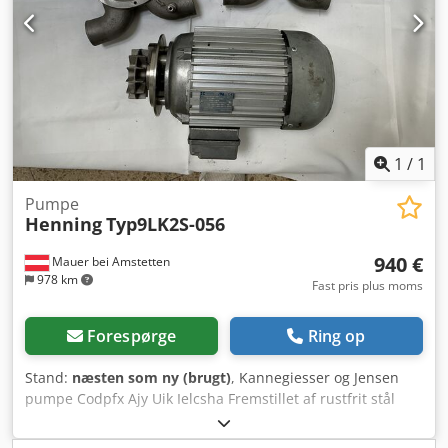
1
/
1
Pumpe
Henning
Typ9LK2S-056
940 €
Mauer bei Amstetten
978 km
Fast pris plus moms
Forespørge
Ring op
Stand:
næsten som ny (brugt)
, Kannegiesser og Jensen
pumpe Codpfx Ajy Uik Ielcsha Fremstillet af rustfrit stål
Fabrikant: Hanning, effekt: 3,45 kW