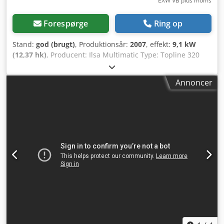
EXW VB plus moms
Forespørge
Ring op
Stand:
god (brugt)
, Produktionsår:
2007
, effekt:
9,1 kW
(12,37 hk)
, Producent: Ilsa Multimatic Type: Topline 320
Betegnelse: Rengøringsmaskine Destillationsmodul: VD160
Chodsw I Ddhopfx Alcja Tankvolumen: 320 L
Annoncer
Centrifugeringshastighed: 550 o/min Effekt: 9,1 kW
Produktionsår: 2007