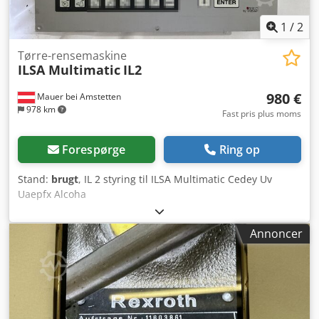
1
/
2
Tørre-rensemaskine
ILSA Multimatic
IL2
980 €
Mauer bei Amstetten
978 km
Fast pris plus moms
Forespørge
Ring op
Stand:
brugt
, IL 2 styring til ILSA Multimatic Cedey Uv
Uaepfx Alcoha
Annoncer