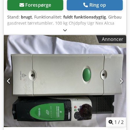
Forespørge
Ring op
Stand:
brugt
, Funktionalitet:
fuldt funktionsdygtig
, Girbau
gasdrevet tørretumbler, 100 kg Chjdpfoy Ugr Nex Alcsa
Annoncer
1
/
2