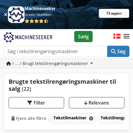
Machineseeker
Til appen
Gratis i butikken
Sælg
Søg
/ ... / Brugt tekstilrengøringsmaskiner
Brugte tekstilrengøringsmaskiner til
salg
(22)
Filter
Relevans
Tekstilmaskiner
Tekstilrengøri
Fjern alle filtre