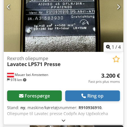
1
/
4
Rexroth oliepumpe
Lavatec
LP571 Presse
3.200 €
Mauer bei Amstetten
978 km
Fast pris plus moms
Forespørge
Ring op
Stand:
ny
, maskine/køretøjsnummer:
R910936910
,
Oliepumpe til Lavatec presse Codpfx Aoy Ugdxolceha