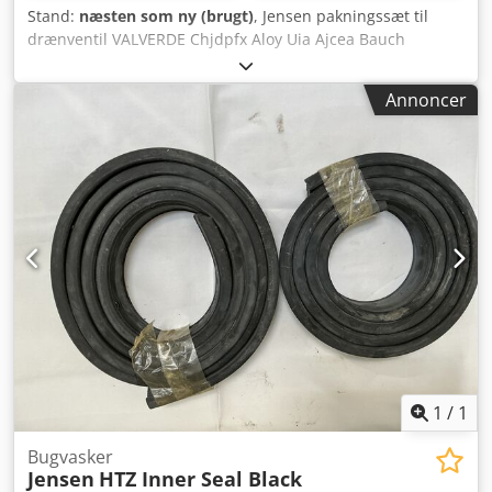
Stand:
næsten som ny (brugt)
, Jensen pakningssæt til
drænventil VALVERDE Chjdpfx Aloy Uia Ajcea Bauch
Washer DU 90 Varenummer 50700249523 4 stk.
Annoncer
1
/
1
Bugvasker
Jensen
HTZ Inner Seal Black