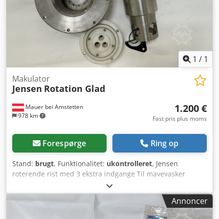
1
/
1
Makulator
Jensen
Rotation Glad
1.200 €
Mauer bei Amstetten
978 km
Fast pris plus moms
Forespørge
Ring op
Stand:
brugt
, Funktionalitet:
ukontrolleret
, Jensen
roterende rist med 3 ekstra indgange Til mavevasker
Csdpfx Aloy Uh Ifecoha
Annoncer