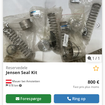
1
/
1
Reservedele
Jensen
Seal Kit
800 €
Mauer bei Amstetten
978 km
Fast pris plus moms
Forespørge
Ring op