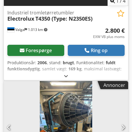
1
/
4
Industriel tromletørretumbler
Electrolux
T4350 (Type: N2350ES)
2.800 €
Valga
1.013 km
EXW VB plus moms
Forespørge
Ring op
Produktionsår:
2006
, stand:
brugt
, Funktionalitet:
fuldt
funktionsdygtig
, samlet vægt:
169 kg
, maksimal lastvægt:
17 kg
, samlet længde:
1.120 mm
, samlet bredde:
790 mm
,
total højde:
1.720 mm
, maskine/køretøjsnummer:
04350 /
Annoncer
0001642 (QC: 61401257)
, Professionel 17,5 kg industriel
elektrisk tørretumbler med Selecta-programmerbart
kontrolpanel Electrolux T4350 er en professionel,
frontbetjent, industriel tørretumbler fremstillet af
Electrolux Laundry Systems, Sverige. Denne robuste
maskine er designet til krævende kommercielle vaskerier
og tøjrenserier og kombinerer pålidelig ydeevne, lave
driftsomkostninger og et brugervenligt, programmerbart