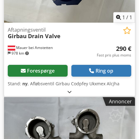
1
/
1
Aftapningsventil
Girbau
Drain Valve
290 €
Mauer bei Amstetten
978 km
Fast pris plus moms
Forespørge
Ring op
Stand:
ny
, Afløbsventil Girbau Codpfey Ukxmex Alcjha
Annoncer