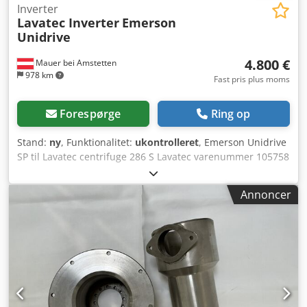
Inverter
Lavatec Inverter
Emerson
Unidrive
4.800 €
Mauer bei Amstetten
978 km
Fast pris plus moms
Forespørge
Ring op
Stand:
ny
, Funktionalitet:
ukontrolleret
, Emerson Unidrive
SP til Lavatec centrifuge 286 S Lavatec varenummer 105758
Cedpfx Aley Uvrrocsha
Annoncer