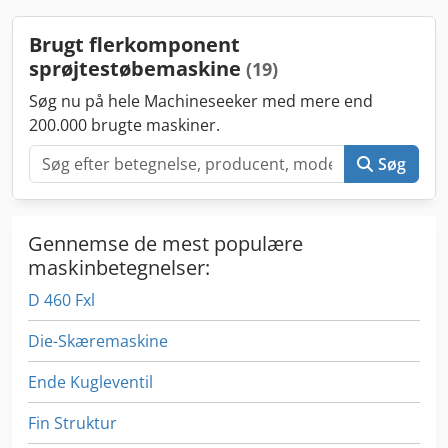
Skrue, vertikal: 30 mm Åbningsslag: 457 mm Injektionstryk
(horisontal): 2.207 bar Injektionstryk (vertikal): 1.451 bar
Brugt flerkomponent
Dodpfxsp At Udj Aftock Injektionsvolumen (horisontal): 26
sprøjtestøbemaskine
(19)
cm³ Injektionsvolumen (vertikal): 99 cm³
Søg nu på hele Machineseeker med mere end
200.000 brugte maskiner.
Søg
Gennemse de mest populære
maskinbetegnelser:
D 460 Fxl
Die-Skæremaskine
Ende Kugleventil
Fin Struktur