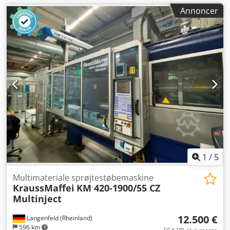
Annoncer
1
/
5
Multimateriale sprøjtestøbemaskine
KraussMaffei
KM 420-1900/55 CZ
Multinject
12.500 €
Langenfeld (Rheinland)
596 km