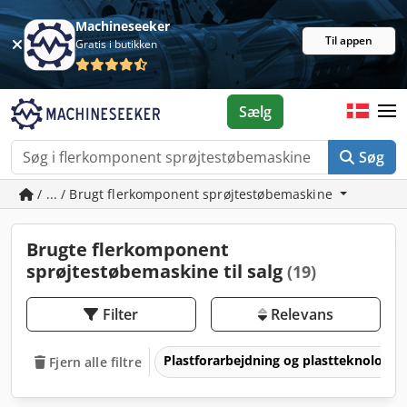
Machineseeker
Til appen
Gratis i butikken
Sælg
Søg
/ ... / Brugt flerkomponent sprøjtestøbemaskine
Brugte flerkomponent
sprøjtestøbemaskine til salg
(19)
Filter
Relevans
Plastforarbejdning og plastteknologi
Fjern alle filtre