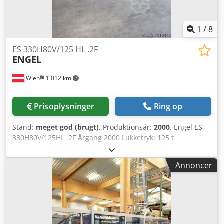
1
/
8
ES 330H80V/125 HL .2F
ENGEL
Wien
1.012 km
Prisoplysninger
Ring op
Stand:
meget god (brugt)
, Produktionsår:
2000
, Engel ES
330H80V/125HL .2F Årgang 2000 Lukketryk: 125 t
Flerkomponentsprøjtestøbemaskine Styring: CC100 Djdpfx
Asigrinofteck Cylinder H: 35 Cylinder V: 18 1x hydraulisk
Annoncer
kernetræk BAP 1x proportional hydraulisk
indekspladeforbindelse BAP 16x varmekredszoner (HK) 2x
magnetspændplader til BAP og FAP