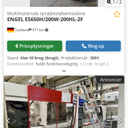
1
/
2
Multimateriale sprøjtestøbemaskine
ENGEL
ES650H/200W-200HL-2F
Tyskland
571 km
Prisoplysninger
Ring op
Stand:
klar til brug (brugt)
, Produktionsår:
2001
,
Funktionalitet:
fuldt funktionsdygtig
, 1,0 stk. brugt 2-
komponent sprøjtestøbemaskine med robot Producent:
ENGEL Type: ES650H/200W-200HL-2F Årgang: 2001
Annoncer
Lukkekraft: 200 ton Afstand mellem støtteplader: uden
støtteplader Minimum monteringshøjde: 550 mm
Åbningsslaglængde: 700 mm Snegl DN 1: 40 mm Maks.
volumetrisk kapacitet: 251 cm³ Dodszl T Snspfx Aftsck
Sprøjtestøbt emnes vægt i PS: 216 g Snegl DN 2: 25 mm
Maks. volumetrisk kapacitet: 69 cm³ Sprøjtestøbt emnes
vægt i PS: 60 g Styring: CC200 Teknisk udstyr: -Robot Engel,
type: ERC23/1-E -4 stk. kernetræksystemer -