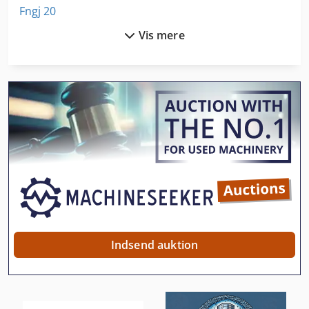
Fngj 20
Vis mere
Frm D Midi
Fss 315
Fus 200
Ga 11 Ff
Gx 11 Ff
Hsc 20 Linear
Håndtering Af
Idx 23
Indsend auktion
Instrument Til Måling
Kør Maskinen