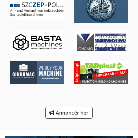
Manual
Schwäbische Værktøjsmaskiner Gmbh
Stavostroj Vp 200
Tag Skæremaskine
Tur 560
Udvikling Af Film Maskine
Udvikling Af Maskinen
Vaskemaskine Med En Del Af
Værktøj Og Fræser Kværn
Annoncér her
Værktøjs Vogn