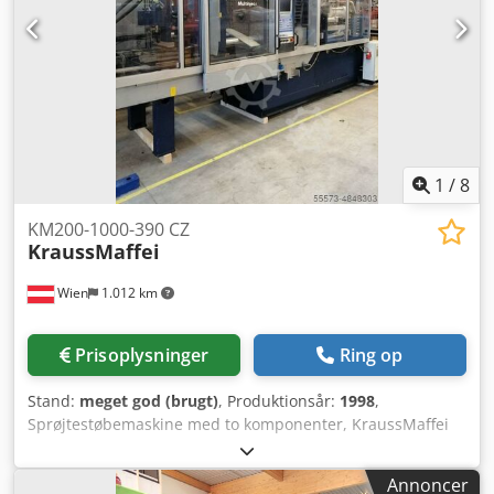
1
/
8
KM200-1000-390 CZ
KraussMaffei
Wien
1.012 km
Prisoplysninger
Ring op
Stand:
meget god (brugt)
, Produktionsår:
1998
,
Sprøjtestøbemaskine med to komponenter, KraussMaffei
Multiinject KM200-1000-390 CZ, årgang 1998. Lukketryk
200 t. Snegl 60 mm – 566 g, Snegl 2: 35 mm – 178 g.
Annoncer
Holmafstand 560 x 560 mm. Dcsdpfx Afjfx Tztjtek