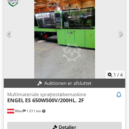
MASKINDETALJER Styring: CC100 UDSTYR 1x hydraulisk
kerneudtræk BAP 1x proportional hydraulik til
indekspladetilslutning BAP 16x varmezoner (HK) Dedpfxey
Exc Io Aftsck 2x magnetiske spændeplader til BAP og FAP
Bemærk: Ved køb af flere artikler fra samme sted (se tilbud
nedenfor) får du de laveste omkostninger for demontering
og læsning.
1
/
4
Auktionen er afsluttet
Multimateriale sprøjtestøbemaskine
ENGEL
ES 650W500V/200HL. 2F
Wien
1.011 km
Detaljer