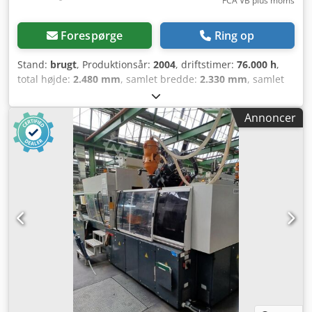
FCA VB plus moms
Forespørge
Ring op
Stand:
brugt
, Produktionsår:
2004
, driftstimer:
76.000 h
,
total højde:
2.480 mm
, samlet bredde:
2.330 mm
, samlet
længde:
9.830 mm
, skruediameter:
70 mm
, klemmekraft:
4.200 kN
, slagvolumen:
1.047 cm³
, Lukketryk: 4200 kN
Annoncer
Søjleafstand b x h: 800 x 800 mm Pladestørrelse b x h: 1270
x 1200 mm Min. indbygningshøjde: 380 mm Maks.
pladeafstand: 1400 mm Åbningsslag: 1020 mm
Snekkediameter: 70 mm Slagvolumen: 1047 ccm
Sprøjtetryk: 1778 bar 2. aggregat 55 med ø 22 Sprøjtetryk:
1674 bar Volumen: 30 cm³ Afstand mellem
plastificeringsenhed 1 og 2: 300 mm (piggyback-
arrangement / Z-position) Udstyr Skærmtekst på tysk
Kærnetræk hydraulisk 6x Maskine uden håndtering
Maskine uden materialetragt Nivelleringselementer
Værktøjsopvarmning 16x Dedpfx Afszgt Npsteck To-
komponent sprøjtestøbemaskine Maskindimensioner
(LxBxH): 9,83m x 2,33m x 2,48m Samlet vægt: 23.090 kg