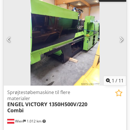
1
/
11
Sprøjtestøbemaskine til flere
materialer
ENGEL
VICTORY 1350H500V/220
Combi
Wien
1.012 km