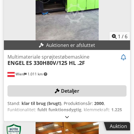
1
/
6
Auktionen er afsluttet
Multimateriale sprøjtestøbemaskine
ENGEL
ES 330H80V/125 HL .2F
Wien
1.011 km
Detaljer
Stand:
klar til brug (brugt)
, Produktionsår:
2000
,
Funktionalitet:
fuldt funktionsdygtig
, klemmekraft:
1.225
kN
, controller model:
CC100
, Ingen mindstepris –
garanteret salg til højest bydende! TEKNISKE DETALJER
Auktion
Lukkekraft: 125 t Cylinder H: 35 Cylinder V: 18