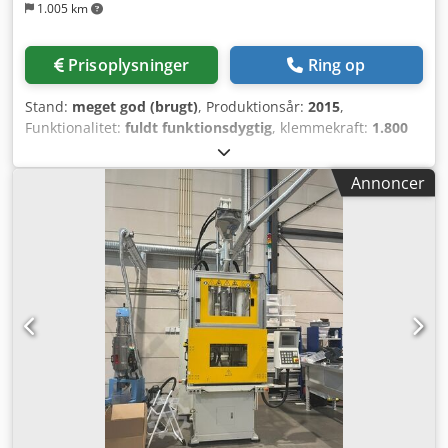
1.005 km
Prisoplysninger
Ring op
Stand:
meget god (brugt)
, Produktionsår:
2015
,
Funktionalitet:
fuldt funktionsdygtig
, klemmekraft:
1.800
kN
, M025 — Wittmann Battenfeld Wittmann Battenfeld HM
180/350H/210S* (-) SPÆNDENHED • Lukkekraft: 180 t •
Annoncer
Prægning: NEJ • Maks. formvægt: - kg • Maks. formvægt pr.
plade: 700 kg • Opspændingsområde (BxH): 570 x 520 mm •
Min. formhøjde: 355 mm • Maks. formhøjde: x mm • Maks.
åbneslag: - mm • Centreringsring FAST / BEVÆGELIG: 125 /
125 mm • Hurtigspændesystem: NEJ FORM-GRÆNSEFLADE •
Varmesoner: 12 (24-polet kombistikforbindelse TC/PW (6
zoner pr. stik)) • Vandkølekredsløb: 2+2 • Hydrauliske
kredsløb (kerner): 3+1 • Hydrauliske varmkanalskydere
(dyser): x • Pneumatiske varmkanalskydere: 2+2
SPRØJTESTØBNINGSENHED • Sneglediameter: 35/30 mm •
Dysesæde + gevind: R14,5+M35x2,0+R14,5+M35x2,0 •
Sprøjtenhedstype: 350H/210S • Snegleløb: - mm • Maks.
indsprøjtningsvolumen: - cm³ • Maks. indsprøjtningstryk: