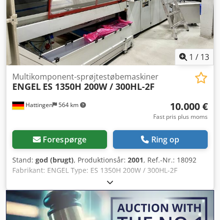
Drejeskivestyring
1
/
13
Multikomponent-sprøjtestøbemaskiner
ENGEL
ES 1350H 200W / 300HL-2F
10.000 €
Hattingen
564 km
Fast pris plus moms
Forespørge
Ring op
Stand:
god (brugt)
, Produktionsår:
2001
, Ref.-Nr.: 18092
Fabrikant: ENGEL Type: ES 1350H 200W / 300HL-2F
Produktionsår: 2001 Lukkenhed Lukketryk: 300 ton
Åbningsvej: 855 mm Pladestørrelse (h x v): 1050 x 650 mm
Sprøjteunit Snekkediameter: 60 + 35 mm Sprøjtemængde:
735 + 135 cm³ Dodpfxewm Iy Ej Aftock Sprøjtevægt PS: 662