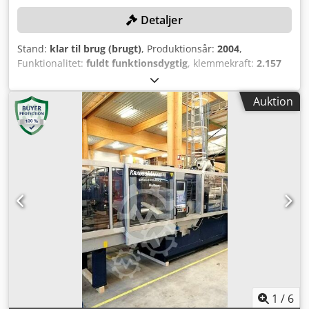
Detaljer
Stand:
klar til brug (brugt)
, Produktionsår:
2004
,
Funktionalitet:
fuldt funktionsdygtig
, klemmekraft:
2.157
kN
, Ingen mindstepris - garanteret salg til højeste bud!
TEKNISKE DETALJER Lukketryk: 220 t Sneglediameter: 55
Auktion
mm + 40 mm Maks. indsprøjtningsvolumen: 618 cm³ + 251
cm³ MASKINDETALJER Fastspændingsplade: 960 x 830 mm
Minimal værktøjsmonteringshøjde: 320 mm Maksimal
værktøjsmonteringshøjde: 730 mm UDSTYR Dedpsy
Exdxefx Aftsck EC100/A03 Bemærk: Ved køb af flere varer
fra samme lokation (se tilbud nedenfor), får du de laveste
omkostninger ved demontering og lastning.
1
/
6