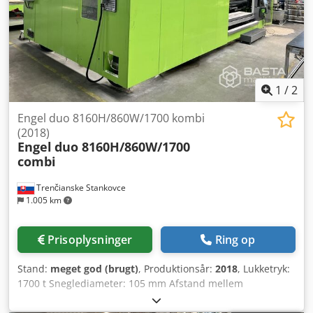
1
/
2
Engel duo 8160H/860W/1700 kombi
(2018)
Engel
duo 8160H/860W/1700
combi
Trenčianske Stankovce
1.005 km
Prisoplysninger
Ring op
Stand:
meget god (brugt)
, Produktionsår:
2018
, Lukketryk:
1700 t Sneglediameter: 105 mm Afstand mellem
støttebjælker (for): 1415 mm Afstand mellem støttebjælker
(bag): 1850 mm Skudvolumen: 4070 cm³ Dcjdpfx