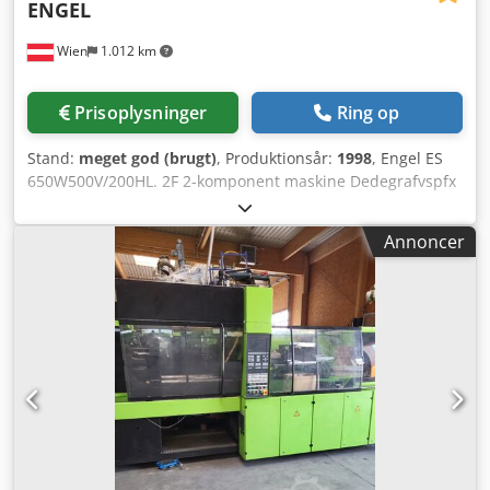
ENGEL
Wien
1.012 km
Prisoplysninger
Ring op
Stand:
meget god (brugt)
, Produktionsår:
1998
, Engel ES
650W500V/200HL. 2F 2-komponent maskine Dedegrafvspfx
Aftsck • Uden toglerarm (holmløs) • 2.000 kN lukkekraft •
Snekkediameter, enhed 1: 45 mm, enhed 2: 45 mm • Maks.
Annoncer
slagvolumen, enhed 1: 226 cm³, enhed 2: 183 cm³ •
Værktøjsmål: min. 250 mm, maks. 750 mm • Årgang: 1998