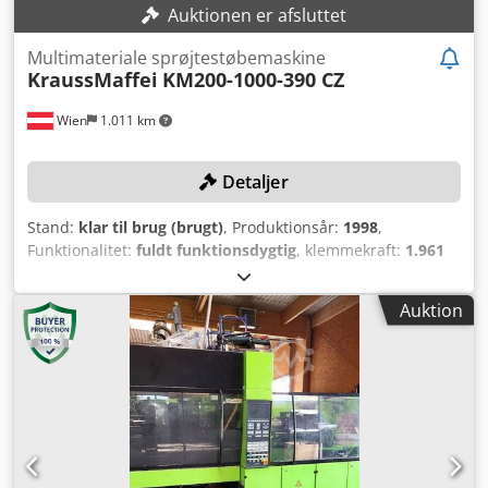
Auktionen er afsluttet
Multimateriale sprøjtestøbemaskine
KraussMaffei
KM200-1000-390 CZ
Wien
1.011 km
Detaljer
Stand:
klar til brug (brugt)
, Produktionsår:
1998
,
Funktionalitet:
fuldt funktionsdygtig
, klemmekraft:
1.961
kN
, Ingen mindstepris – garanteret salg til højestbydende!
TEKNISKE DATA Lukkekraft: 200 t Søjleafstand: 560 x 560
Auktion
mm Snekkediameter (første komponent): 60 mm
Snekkediameter (anden komponent): 35 mm Sprøjtevægt
(første komponent): 566 g Sprøjtevægt (anden komponent):
178 g Dcedpfxjy Exdls Aftjk UDSTYR To-komponentsystem
KraussMaffei Multinject-system Bemærk: Ved køb af flere
artikler fra samme lokation (se tilbud nedenfor) bortfalder
de laveste omkostninger til demontering og læsning.