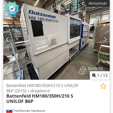
Annoncer
Ajzatkhjftek Type: Flerkomponents Drivsystem: Hydraulisk
1
/
13
Battenfeld HM180/350H/210 S UNILOF
B6P (2015) + drejebord
Battenfeld
HM180/350H/210 S
UNILOF B6P
Trenčianske Stankovce