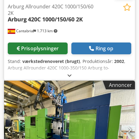
Arburg Allrounder 420C 1000/150/60
2K
Arburg
420C 1000/150/60 2K
Cantabria
1.713 km
Prisoplysninger
Ring op
Stand:
værkstedrenoveret (brugt)
, Produktionsår:
2002
,
Arburg Allrounder 420C 1000-350/150 Arburg to-
komponent maskine med 100 tons lukketryk. Produktionsår
2002. 79.115 driftstimer. Maskinen leveres fuldstændig
Annoncer
renoveret af vores tekniske ekspertteam og i perfekt
driftstilstand. Vi kan tilbyde opstart på Deres anlæg, hvilket
garanterer korrekt funktion. Ekstraudstyr: Drejeplade,
Geiger robot, Wanner kværn. Tekniske specifikationer
LUKKEKRAFT: 1000 kN SNEKKE, HORISONTAL: 40 mm
bimetal SNEKKE, VERTIKAL: 25 mm INJEKTIONSTRYK: 2500
bar vertikal / 2120 bar horisontal INJEKTIONSVOLUMEN,
HORISONTAL: 182 cm³ INJEKTIONSVOLUMEN, VERTIKAL: 54