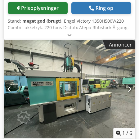
Prisoplysninger
Ring op
Stand:
meget god (brugt)
, Engel Victory 1350H500V/220
Combi Lukketryk: 220 tons Dsdpfx Afepa Rhbstock Årgang:
2004 Opspændingsplade (B x H): 960 x 830 mm Snegl: 55
mm + 40 mm 618 cm³ + 251 cm³ Styring: EC100/A03
Annoncer
Minimal værktøjsmonteringshøjde: 320 mm Maksimal
værktøjsmonteringshøjde: 730 mm
1
/
6