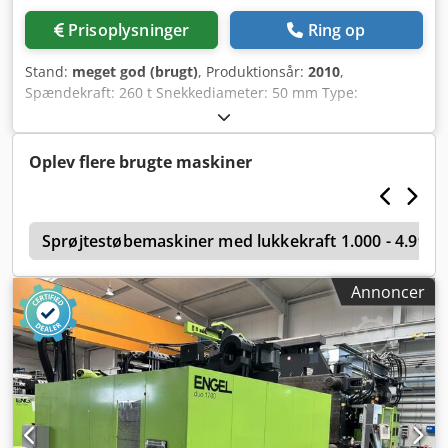
Prisoplysninger
Ring op
Stand:
meget god (brugt)
, Produktionsår:
2010
,
Spændekraft: 260 t Snekkediameter: 50 mm Type:
Horisontal Dodpfxsy Eytzo Afteck Drivsystem: Hydraulisk
Oplev flere brugte maskiner
r
Sprøjtestøbemaskiner med lukkekraft 1.000 - 4.999 
Annoncer