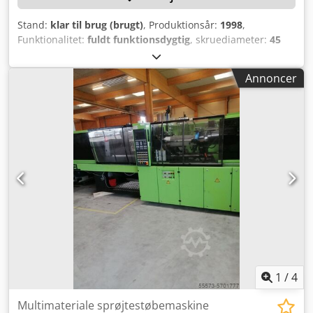
Stand:
klar til brug (brugt)
, Produktionsår:
1998
,
Funktionalitet:
fuldt funktionsdygtig
, skruediameter:
45
mm
, klemmekraft:
2.000 kN
, Ingen mindstepris –
garanteret salg til højeste bud!\n\nTEKNISKE
Annoncer
DETALJER\n\nLukkeenhed: 2.000 kN\n\nSnekkediameter
aggregat 1: 45 mm\nSnekkediameter aggregat 2: 45
mm\n\nMaks. slagvolumen aggregat 1: 226 cm³\nMaks.
slagvolumen aggregat 2: 183
cm³\n\nMASKINEDETALJER\n\nMinimal
værktøjsindbygningsstørrelse: 250 mm\nMaksimal
værktøjsindbygningsstørrelse: 750 mm\n\nUDSTYR\n2-
komponentmaskine\nSøjlefri\n\nBemærk: Ved køb af flere
artikler fra samme sted (se nedenstående tilbud), vil de
laveste demonterings- og læsseomkostninger blive
frafaldet for hver enkelt. Dedey Exatopfx Aftjck
1
/
4
Multimateriale sprøjtestøbemaskine