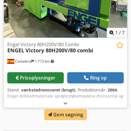
cm³ SØJLEAFSTAND: 420 x 420 mm Dedpep Audqofx Aftock
MIN. FORMLUFTYKKELSE: 250 mm MAKS. AFSTAND
MELLEM PLADER: 750 mm DRIFTSTIMER: 79.115
PRODUKTIONSÅR: 2002
1
/
7
Engel Victory 80H200V/80 Combi
ENGEL
Victory 80H200V/80 combi
Cantabria
1.713 km
Prisoplysninger
Ring op
Stand:
værkstedrenoveret (brugt)
, Produktionsår:
2004
,
Engel dobbeltmateriale sprøjtestøbemaskine (horisontal og
vertikal) med 80 tons lukkekraft til INDEX forme. Årgang
2004, ca. 58.000 driftstimer. Maskinen leveres istandsat. Få
Gem søgning
mere information om vores idriftsættelsesservice med
funktionsgaranti. Tekniske detaljer Lukkekraft: 800 kN
Årgang: 2004 Driftstimer: 58.332 Skrue, horisontal: 18 mm