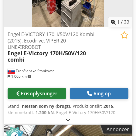
værktøjet fra 90° vinkel. Begge materialer forbindes på
molekylært niveau i værktøjet, køleprocessen afsluttes, og
udkasteren udskubber det færdige 2K-emne. Limning,
1
/
32
skruning eller montering er ikke nødvendig - to materialer
kombineres i én cyklus til én komponent.
Engel E-VICTORY 170H/50V/120 Kombi
Anvendelsesområder Indvendige og udvendige
(2015), Ecodrive, VIPER 20
bilbeklædningsdele, store tekniske plastkomponenter,
LINEÆRROBOT
emner med kombination af hårdt grundkorpus og blød
Engel
E-Victory 170H/50V/120
grebsflade, todelte og tofarvede store komponenter.
combi
Trenčianske Stankovce
1.005 km
Prisoplysninger
Ring op
Stand:
næsten som ny (brugt)
, Produktionsår:
2015
,
klemmekraft:
1.200 kN
, Engel E-Victory 170H/50V/120
combi (2015) 2K-maskine CC300-styring Lukketryk: 1200 kN
Formhøjde min.-max.: 300 mm Maks. samlet
Annoncer
værktøjshøjde: 800 mm Pladestørrelse: 740 x 680 mm