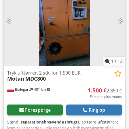
nyt!!! PRISREDUKTION FRA 3550 TIL 3250 EUR!
1
/
12
Tryklufttørrer, 2 stk. for 1.500 EUR
Motan
MDC800
1.500 €
Białogard
481 km
2.850 €
Fast pris plus moms
Forespørge
Ring op
Stand:
reparationskrævende (brugt)
, To tørreluftstørrere
kræver reparation. Velegnet til en hobbyreparatør eller