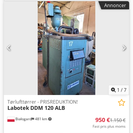
950 TIL 850 EUR!!!
Annoncer
1
/
7
Tørlufttørrer - PRISREDUKTION!
Labotek
DDM 120 ALB
950 €
Białogard
481 km
1.150 €
Fast pris plus moms