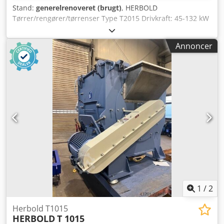
Stand:
generelrenoveret (brugt)
, HERBOLD
Tørrer/rengører/tørrenser Type T2015 Drivkraft: 45-132 kW
afhængig af den krævede ydelse og opgave Dcedpfx Aszrtl
Ieb Rsk Anvendelse: Tørring og rengøring af hårdplast,
Annoncer
PET-flager (maks. 4 t/t kapacitet) og folier (1,2-1,6 t/t) Rotor:
1200 mm diameter x 2300 mm lang Standardsigte: 2,5 mm
runde huller Med kileremstræk
1
/
2
Herbold T1015
HERBOLD
T 1015