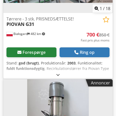
1
/
18
Tørrere - 3 stk. PRISNEDSÆTTELSE!
PIOVAN
G31
700 €
Białogard
482 km
850 €
Fast pris plus moms
Forespørge
Ring op
Stand:
god (brugt)
, Produktionsår:
2003
, Funktionalitet:
fuldt funktionsdygtig
, Recirkulationstørrer fra Piovan Type
G31 Dcedpfsx Dx E Dox Ab Rsk Varmeeffekt 1,6 kW
Materialtragte fra Piovan Type T30IX Indhold 30 l
Annoncer
PRISREDUKTION FRA 850 TIL 700 EUR PR. STK.!!!