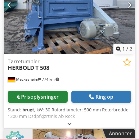
1
/
2
Tørretumbler
HERBOLD
T 508
Meckesheim
774 km
Prisoplysninger
Ring op
Stand:
brugt
, kW: 30 Rotordiameter: 500 mm Rotorbredde:
1200 mm Dsdpfxjzrtmls Ab Rock
Annoncer