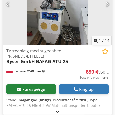
1
/
14
Tørreanlæg med sugeenhed -
PRISNEDSÆTTELSE!
Ryser GmbH
BAFAG ATU 25
850 €
Białogard
481 km
950 €
Fast pris plus moms
Forespørge
Ring op
Stand:
meget god (brugt)
, Produktionsår:
2016
, Type
BAFAG ATU 25 Effekt 2 kW Materialtransportør Labotek
Dcedpfx Absuvg Dxj Rek Effekt 1,1 kW PRISREDUKTION FRA