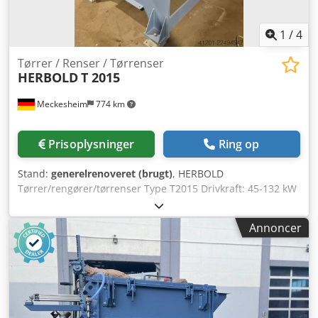
1
/
4
Tørrer / Renser / Tørrenser
HERBOLD
T 2015
Meckesheim
774 km
Prisoplysninger
Ring op
Stand:
generelrenoveret (brugt)
, HERBOLD
Tørrer/rengører/tørrenser Type T2015 Drivkraft: 45-132 kW
afhængig af den krævede ydelse og opgave Anvendelse:
Tørring og rengøring af hårdplast, PET-flager (maks. 4 t/t
Annoncer
kapacitet) og folier (1,2-1,6 t/t) Dcodpfxjzrtmxj Ab Rsk Rotor:
1200 mm diameter x 2300 mm lang Standardsigte: 2,5 mm
runde huller Med kileremstræk