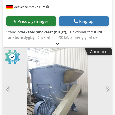
Meckesheim
774 km
Prisoplysninger
Ring op
Stand:
værkstedrenoveret (brugt)
, Funktionalitet:
fuldt
funktionsdygtig
, Drivkraft: 55-90 kW afhængigt af det
krævede behov og opgave Dcjdpfx Aezrtlzsb Rsk
Anvendelse: Tørring og rengøring af hårdplast, PET-flager,
Annoncer
film Kapacitet: 800-2500 kg/t afhængigt af
opgavematerialet