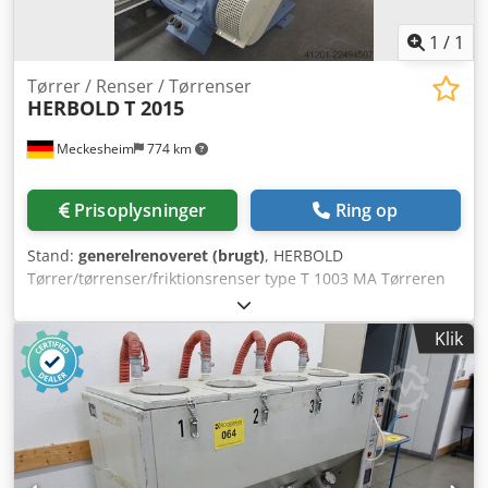
1
/
1
Tørrer / Renser / Tørrenser
HERBOLD
T 2015
Meckesheim
774 km
Prisoplysninger
Ring op
Stand:
generelrenoveret (brugt)
, HERBOLD
Tørrer/tørrenser/friktionsrenser type T 1003 MA Tørreren
er udstyret med et omkredsende sigterenser-system.
Rotordiameter: ca. 900 mm Rotorbredde: ca. 1450 mm
Klik
Drivkraft: 75 kW Dcodpezrtlnofx Ab Rsk