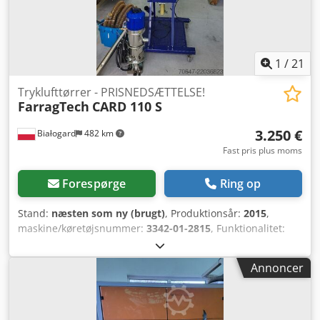
1
/
21
Tryklufttørrer - PRISNEDSÆTTELSE!
FarragTech
CARD 110 S
3.250 €
Białogard
482 km
Fast pris plus moms
Forespørge
Ring op
Stand:
næsten som ny (brugt)
, Produktionsår:
2015
,
maskine/køretøjsnummer:
3342-01-2815
, Funktionalitet:
fuldt funktionsdygtig
, effekt:
3,4 kW (4,62 hk)
,
indgangsspænding:
230 V
, indgangsfrekvens:
50 Hz
,
Annoncer
Tryklufttørrer Producent: FarragTech Type: CARD 110 S
Årstal: 2015 Effekt: 3,4 kW To materialhåndteringsenheder
Producent: ICEVA Type: GS-4mD Årstal: 2015 Effekt: 1200 W
Djdpfx Aszaum Dsb Reck Anlægget er i perfekt stand, som