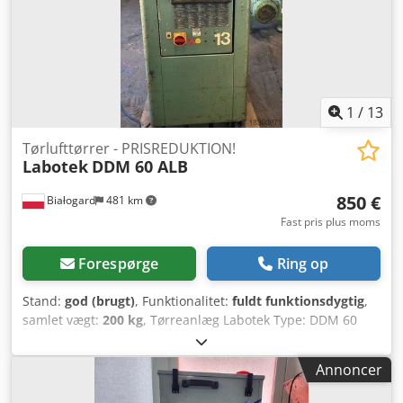
1
/
13
Tørlufttørrer - PRISREDUKTION!
Labotek
DDM 60 ALB
850 €
Białogard
481 km
Fast pris plus moms
Forespørge
Ring op
Stand:
god (brugt)
, Funktionalitet:
fuldt funktionsdygtig
,
samlet vægt:
200 kg
, Tørreanlæg Labotek Type: DDM 60
ALB Materialehåndteringsudstyr Labotek CON-EVATOR
Dcjdpfx Absvrubns Rjk Type: PGT 4/DDM Effekt: 0,5 kW
Annoncer
PRISREDUKTION FRA 1150 TIL 850 EUR!!!