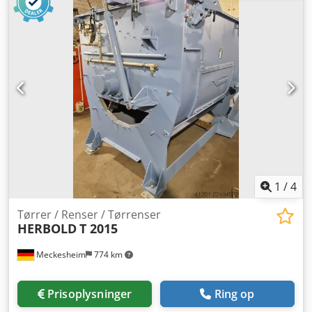
1
/
4
Tørrer / Renser / Tørrenser
HERBOLD
T 2015
Meckesheim
774 km
Prisoplysninger
Ring op