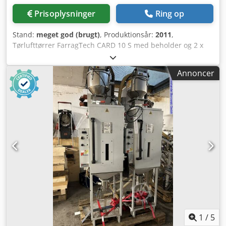
Prisoplysninger
Ring op
Stand:
meget god (brugt)
, Produktionsår:
2011
,
Tørlufttørrer FarragTech CARD 10 S med beholder og 2 x
sugetransportører ICEVA GS-4mD Lager-nr.: 503577
Maskintype/udstyrstype: Tørlufttørrer Fabrikant:
Annoncer
FarragTech GmbH Model: CARD 10 S Årgang: 2011
Beholdervolumen: 10 ltr. Djdpfx Abey Akk So Rock
Kapacitet: 2 t/3,25 kg/80° ABS Effekt: 1,1 kW Spænding: 230
Volt Tragtervolumen: 70 ltr Tilbehør: 2x sugetransportører
ICEVA GS-4mD
1
/
5