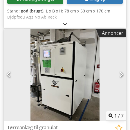
Stand:
god (brugt)
, L x B x H: 78 cm x 50 cm x 170 cm
Djdpfxou Aqz No Ab Reck
Annoncer
1
/
7
Tørreanlæg til granulat