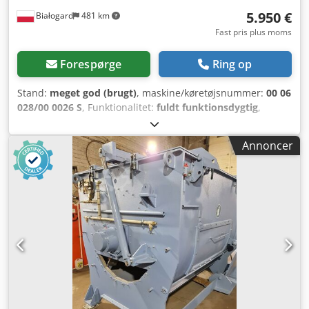
5.950 €
Białogard
481 km
Fast pris plus moms
Forespørge
Ring op
Stand:
meget god (brugt)
, maskine/køretøjsnummer:
00 06
028/00 0026 S
, Funktionalitet:
fuldt funktionsdygtig
,
Tørreluftstørrer Producent: Motan Type: Luxor LA/8-200
Tilslutningseffekt: 6 kW Tørreluftmængde: 200 m³/t Siloer
Annoncer
til granulat: 1 x 150 L 4 x 60 L Dsdpfxoyvfkrj Ab Rsck
Materialeoverførselsudstyr: Producent: Motan Type: HLX-
06-1-A000-0 5 stk. PRISREDUKTION FRA 7500 TIL 5950
EUR!!!