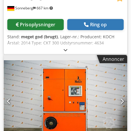
Sonneberg
667 km
Prisoplysninger
Ring op
Stand:
meget god (brugt)
, Lager-nr.: Producent: KOCH
Årstal: 2014 Type: CKT 300 Udstyrsnummer: 4634
Dcodpfxozqy Exs Ab Rek Temperaturområde: Tryk: bar
Granulattank: 1 x 60 liter, 1 x 100 liter, 2 x 150 liter
Annoncer
Fordelingsstation Styring til tørring Styring til fordeling
Udstyr: stationært Bemærkning: Tilslutning: 30 kW