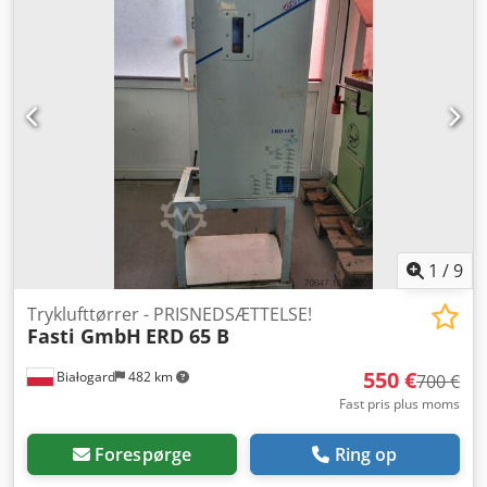
1
/
9
Tryklufttørrer - PRISNEDSÆTTELSE!
Fasti GmbH
ERD 65 B
550 €
Białogard
482 km
700 €
Fast pris plus moms
Forespørge
Ring op