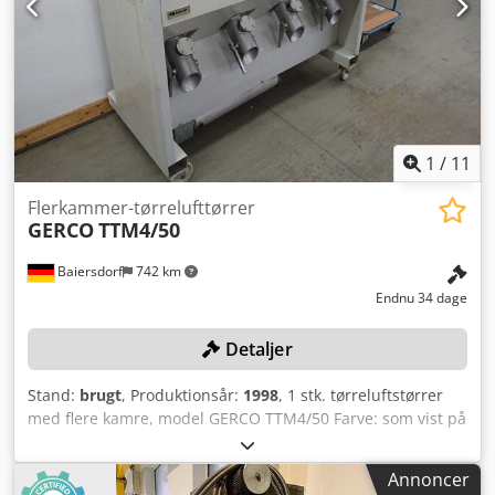
1
/
11
Flerkammer-tørrelufttørrer
GERCO
TTM4/50
Baiersdorf
742 km
Endnu 34 dage
Detaljer
Stand:
brugt
, Produktionsår:
1998
, 1 stk. tørreluftstørrer
med flere kamre, model GERCO TTM4/50 Farve: som vist på
billedet, i overensstemmelse med billederne og ved
inspektion Årstal: 1998 Dcodpfx Aozqci Tsb Rek Tilstand:
Annoncer
brugt