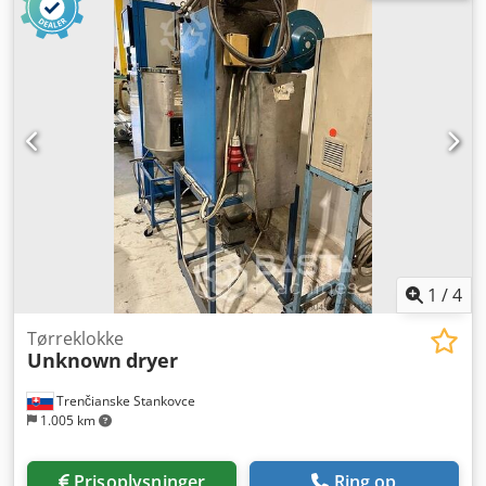
1
/
4
Tørreklokke
Unknown
dryer
Trenčianske Stankovce
1.005 km
Prisoplysninger
Ring op