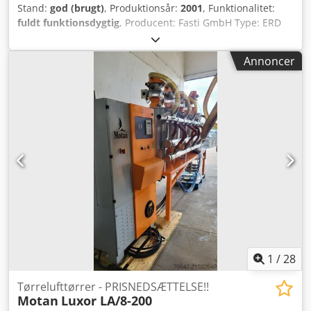
Stand:
god (brugt)
, Produktionsår:
2001
, Funktionalitet:
fuldt funktionsdygtig
, Producent: Fasti GmbH Type: ERD
65 B Tilslutningseffekt: 0,9 kW Dcodpfx Absvzwrbo Rjk
PRISREDUKTION FRA 700 TIL 550 EUR!!!
Annoncer
1
/
28
Tørrelufttørrer - PRISNEDSÆTTELSE!!
Motan
Luxor LA/8-200