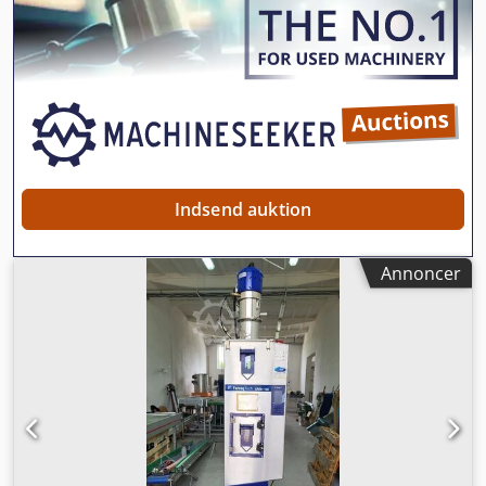
m³/h for enheder i kompaktserien. Dcodpjy Ud T Rofx Ab
Rek Fortørringstid: reduceret til kun 3–4 timer for
standardmaterialer. Gennemstrømning: fra 4 kg/h til 70
kg/h (værdier målt for polyamid PA max). PRISREDUKTION
FRA 1150 TIL 950 EUR!!!
Indsend auktion
Annoncer