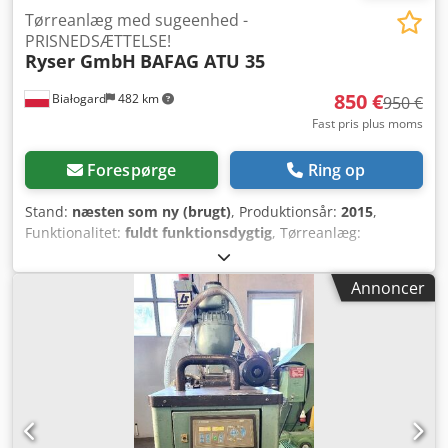
Tørreanlæg med sugeenhed -
PRISNEDSÆTTELSE!
Ryser GmbH
BAFAG ATU 35
850 €
Białogard
482 km
950 €
Fast pris plus moms
Forespørge
Ring op
Stand:
næsten som ny (brugt)
, Produktionsår:
2015
,
Funktionalitet:
fuldt funktionsdygtig
, Tørreanlæg:
Producent: Ryser GmbH, Schweiz Type: BAFAG ATU 35
Effekt: 3 kW Byggeår: 2015 Dodpfou Rcz Dsx Ab Rsck
Annoncer
Materialefremføringsanlæg: Producent: Labotek Type: PGT
4-I/MV/MR/P1 Model: 101501 Byggeår: 2016 Effekt: 0,4 kW
PRISREDUKTION FRA 950 TIL 850 EUR!!!