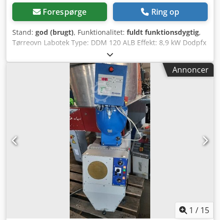
Forespørge
Ring op
Stand:
god (brugt)
, Funktionalitet:
fuldt funktionsdygtig
,
Tørreovn Labotek Type: DDM 120 ALB Effekt: 8,9 kW Dodpfx
Aevtxmwob Rsck Materialtransportør Labotek CON-EVATOR
Type: PGT 4/DDM Effekt: 0,5 kW PRISREDUKTION FRA 1150
Annoncer
TIL 950 EUR!!!
1
/
15