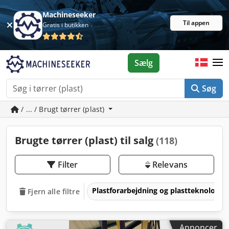
Machineseeker
Til appen
Gratis i butikken
Sælg
Søg
/ ... / Brugt tørrer (plast)
Brugte tørrer (plast) til salg
(118)
Filter
Relevans
Plastforarbejdning og plastteknologi
Fjern alle filtre
Annoncer