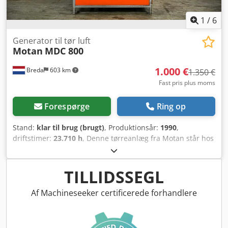
1
/
6
Generator til tør luft
Motan
MDC 800
1.000 €
Breda
603 km
1.350 €
Fast pris plus moms
Forespørge
Ring op
Stand:
klar til brug (brugt)
, Produktionsår:
1990
,
driftstimer:
23.710 h
, Denne tørreanlæg fra Motan står hos
Plastima Used Machinery på maskinlageret. Tørreren er fra
1990 og er i god stand. – Mærke: Motan – Model: MDC 800
– Byggeår: 1990 Dsdpfxomgadps Ab Rjck – Driftstimer:
TILLIDSSEGL
23.710
Af Machineseeker certificerede forhandlere