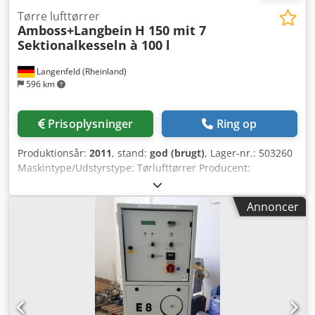
Tørre lufttørrer
Amboss+Langbein
H 150 mit 7
Sektionalkesseln à 100 l
Langenfeld (Rheinland)
596 km
Prisoplysninger
Ring op
Produktionsår:
2011
, stand:
god (brugt)
, Lager-nr.: 503260
Maskintype/Udstyrstype: Tørlufttørrer Producent:
Amboss+Langbein Model: Sektionstørrer H150 Årgang:
2011 Sektionstørrer H150 med 8 sektionstanke à 100 l.
Annoncer
Efter behov også med materialestyring og vakuumanlæg.
Beholdervolumen: 7 x 100 l Luftgennemstrømning: 400
m³/t Dcodpfjx Eifkjx Ab Rsk De sektionale tørretumblere fra
Amboss+Langbein kan anvendes til energibesparende,
stationær og mobil tørring. Takket være Amboss+Langbeins
modulsystem kan tørreanlægget tilpasses individuelt til
virksomhedens krav og realiseres selv på meget lidt plads.