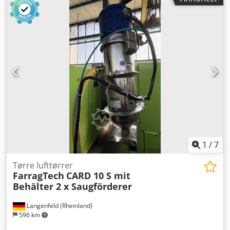
1
/
7
Tørre lufttørrer
FarragTech
CARD 10 S mit
Behälter 2 x Saugförderer
Langenfeld (Rheinland)
596 km