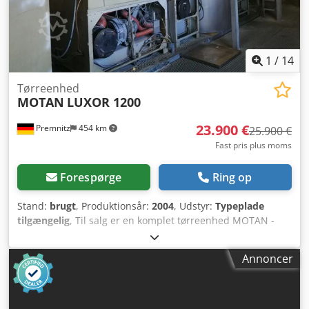
1
/
14
Tørreenhed
MOTAN
LUXOR 1200
23.900 €
Premnitz
454 km
25.900 €
Fast pris plus moms
Forespørge
Ring op
Stand:
brugt
, Produktionsår:
2004
, Udstyr:
Typeplade
tilgængelig
, Til salg er en komplet tørreenhed MOTAN -
LUXOR 1200 A (Linje C) bestående af: 1x Krystallisator:
Tragt 1200 PET A (1,2 m³) inkl. omrører + varmeenhed ETA
Annoncer
Box inkl. luftfilter 1x Tørrer: Tragt 3600 PET (3,3 m³) inkl.
varmeenhed ETA Box -1400 1x Tørreluftgenerator 1200 -
styreenhed inkl. luftfilter 2x Føderenhed HLX-30-1
Dcodpfxjuakr He Ab Rek 1x Koblingsstation 2x Luftrenser