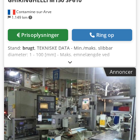
Contamine-sur-Arve
1.149 km
Prisoplysninger
Ring op
Stand:
brugt
, TEKNISKE DATA - Min./maks. slibbar
diameter: 1 - 100 [mm] - Maks. emnelængde ved
indstiksslipning: 140 [mm] - Min./maks. diameter på
arbejdsslibeskrive: 440/610 [mm] - Maks. bredde på
Annoncer
arbejdsskive: 80 [mm] - Periferihastighed på arbejdsskive:
50 [m/s] - Hastighed med ny arbejdsskive: 1565
[omdr./min.] - Min./maks. diameter på drivskive: 220/305
[mm] - Maks. bredde på drivskive: 67 [mm] - Maks.
hældning på drivskive: +/- 7 [°] - Hastighed på drivskive
under bearbejdning: 0/140 [omdr./min.] - Hastighed på
drivskive ved afretning: 200 [omdr./min.] - Installeret
samlet effekt: 41 [kW] - Dimensioner (LxBxH): 5920 x 5071 x
2500 [mm] - Nettovægt: 7000 [kg] TILBEHØR - CNC
SIEMENS 840D styring - 5 digitaliserede akser (1 til
afretning af arbejdsslibeskrive; 2 til drivslibeskrive, 1 til