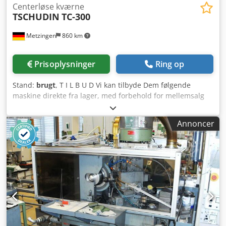
Centerløse kværne
TSCHUDIN
TC-300
Metzingen
860 km
Prisoplysninger
Ring op
Stand:
brugt
, T I L B U D Vi kan tilbyde Dem følgende
maskine direkte fra lager, med forbehold for mellemsalg
og fejl: TSCHUDIN (CH) Centerløs rundslibemaskine Model:
TC-300 Årgang: 2001 Slibeområde - Ø: 0,5 – 25 mm (30)
Annoncer
Maks. emnelængde ved indstikslibning: 125 mm (140)
Maks. emnelængde ved gennemløbsslibning: 300 mm
Slibeskivemål: Ø x bredde: Ø 300 x 125 mm (140)
Regelskivemål: Ø x bredde: Ø 225 x 125 mm (140)
Slibeskivens periferihastighed: 35 m/sek Slibeskive
indføring: 3 mm Regelskiveomdrejninger, trinløse: 0 – 444
omdr./min. Regelskivehældning: Grad Slibeskivedrift ca.:
7,5 kW Samlet tilslutning ca.: 13 kW – 380 V – 50 Hz Vægt:
2.500 kg Ekstraudstyr/Særlige egenskaber: • Maskinen
arbejder med en fast emneposition, hvilket muliggør