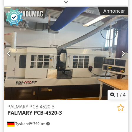
Annoncer
1
/
4
PALMARY PCB-4520-3
PALMARY
PCB-4520-3
Tyskland
769 km