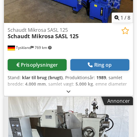
1
/
8
Schaudt Mikrosa SASL 125
Schaudt Mikrosa
SASL 125
Tyskland
769 km
Prisoplysninger
Ring op
Stand:
klar til brug (brugt)
, Produktionsår:
1989
, samlet
bredde:
4.000 mm
, samlet vægt:
5.000 kg
, emne diameter
(maks.):
140 mm
, produktlængde (max.):
2.000 mm
, antal
akser:
2
, Denne Schaudt Mikrosa SASL 125 blev fremstillet i
Annoncer
1989. Som en planslibemaskine uden center er den
udstyret med NC-styret betjening og hydrodynamiske
aksellejer. Begge slibeskiver kan justeres via en styret akse.
Maskinen blev efterset og vedligeholdt regelmæssigt af
UHLMAN Werkzeugmaschinen-Service i 2021/22. Udnyt
muligheden for at erhverve denne planslibemaskine uden