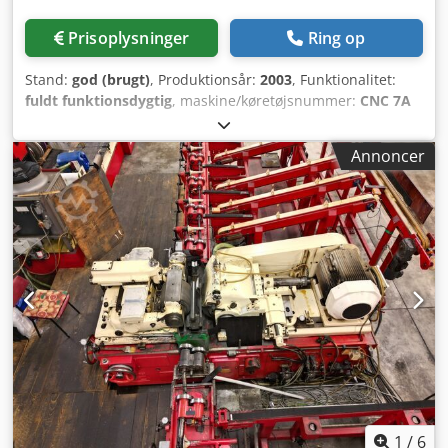
Prisoplysninger
Ring op
Stand:
god (brugt)
, Produktionsår:
2003
, Funktionalitet:
fuldt funktionsdygtig
, maskine/køretøjsnummer:
CNC 7A
C656,03
, Salg kun inden for Europa, inkl. Tyrkiet Pris uden
emballage; leveringsbetingelse: FCA (maskinens placering)
Annoncer
===== Tekniske data fremgår af vedlagte håndbog. Alt
garanti- og reklamationsret er udelukket. Vi påtager os
intet ansvar for korrektheden af de tekniske data og
produktionsår, for fuldstændigheden af tilbehør og værktøj
samt for opfyldelsen af alle sikkerheds- og miljøkrav i
henhold til arbejdsmiljølovgivningen. Djdszfwhyopfx
Agxsck Salg kun til erhvervskunder – ingen salg til
privatpersoner.
1
/
6