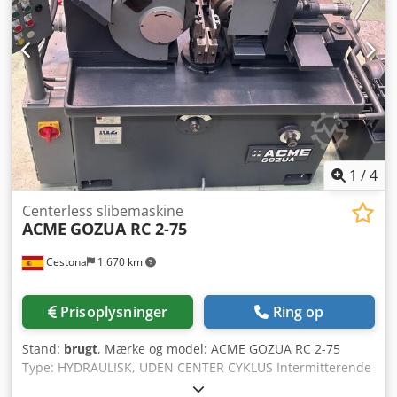
skydemekanisme. Maskinen er indstillet til dybslibning.
Ombygning til gennemgående slibning er mulig. Dcodpfx
Aoyc N D Njgxok ----- * Rundløbskontrolapparatet er ikke
inkluderet i leverancen. Maskinen er frakoblet
strømforsyningen, hvilket betyder, at den ikke kan
demonstreres under strøm. Afhentning og pålæsning er
købers ansvar. Under overskriften "Dokumenter" eller ved
henvendelse via e-mail finder du priserne, til hvilke
maskinerne sælges. Der er ikke en gaffeltruck til rådighed
til at læsse maskinen, men det kan arrangeres.
1
/
4
Centerless slibemaskine
ACME
GOZUA RC 2-75
Cestona
1.670 km
Prisoplysninger
Ring op
Stand:
brugt
, Mærke og model: ACME GOZUA RC 2-75
Type: HYDRAULISK, UDEN CENTER CYKLUS Intermitterende
(med stop ved cyklusens afslutning) Samlet tid for hurtig