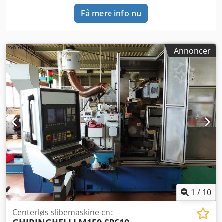
diamantspidser Dsdpfjuhb R Nex Agxeck - Automatisk
Få mere info nu
emnetilførsel via vibrator - Emne-båndtransportør
Annoncer
1
/
10
Centerløs slibemaskine cnc
GHIRINGHELLI
M150 SP610