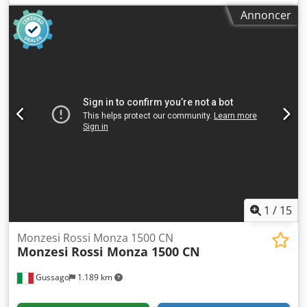
fremføring, langsom fremføring under slibning og stop i
Annoncer
forhold til slædeens position (justerbar via timer): 1 til 100
sek. DIAMANTSLIBEMASKINE Maksimal diameterforskel ved
kopiering: 8 mm Maksimal kopieringskonicitet: 30º
KØLESYSTEM Motorpumpens effekt: 0,25 hk Pumpens flow:
45 l/min Beholderens kapacitet: 100 l
Sedimentationskamre: 4 Dsdpfxjzq Sfkj Agxock YDERSTE
OG VIGTIGSTE DIMENSIONER Maskinens samlede længde:
2.350 mm Maskinens samlede bredde: 1.560 mm
Maskinens samlede højde: 1.450 mm Højde på
slibestenakslerne: 1.050 mm Yderdimensioner for
søtransportemballagen: 2.400x1.700x1.600 mm Volumen af
søtransportemballagen: 6,53 m3 VÆGTE Netto: 2.340 kg
Brutto med bur-emballage: 2.445 kg Brutto med
søtransportemballage: 2.485 kg
1
/
15
Monzesi Rossi Monza 1500 CN
Monzesi
Rossi Monza 1500 CN
Gussago
1.189 km