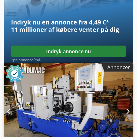
Vægt: 3,2 t Slibemetode: Indstiksslibning
Indryk nu en annonce fra 4,49 €
*
11 millioner af købere
venter på dig
Indryk annonce nu
*pr. annonce/md.
Annoncer