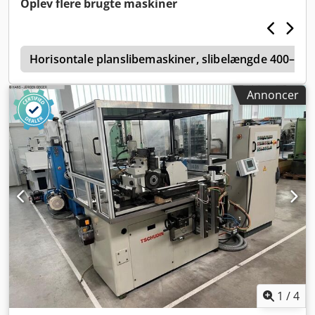
Oplev flere brugte maskiner
støbejernsstøttelegeme og hydrodynamiske segmentlejer.
Lav højde giver meget god adgang til alle vigtige
funktioner. Hurtig og nem omstilling til forskellige emner
e
og materialer. Eftersyn Juli 2026 Emne-diameter 0,5 - 40
Horisontale planslibemaskiner, slibelængde 400–6
mm Slibeskivens mål (diameter x bredde x tykkelse) 290 x
100 x 150 mm Reguleringsskivens mål (diameter x bredde
Annoncer
x tykkelse) 200 x 100 x 120 mm Dcsdpfx Agszpf H Sexek
Totalvægt 1.200 kg Total effekt 5,5 kW / 400 V / 50 Hz
1
/
4