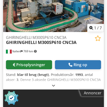
justerbar slibe- og reguleringsskive. Maskinen er fra 1970
og blev teknisk og elektrisk totalrenoveret hos Markmetall i
2010. I 2018 blev slibemaskinen opgraderet med en
nybygget omløbsstation fra SH Anbaugeräte/Markmetall,
hvilket gør det muligt at drive maskinen som en
fuldautomatisk centerless slibemaskine. Omfattende
1
/
7
dokumentation foreligger. Dedovuq Hxepfx Agxsck
GHIRINGHELLI M300SP610 CNC3A
GHIRINGHELLI
M300SP610 CNC3A
Italien
769 km
Prisoplysninger
Ring op
Stand:
klar til brug (brugt)
, Produktionsår:
1993
, antal
akser:
3
, Denne 3-aksede GHIRINGHELLI M300SP610 CNC3A
blev fremstillet i 1993. Den har en slibeskive-diameter på
610 mm og en maksimal skivehastighed på 35 m/s.
Annoncer
Maskinen er udstyret med et automatisk ind- og
udladesystem, som øger produktiviteten. Hvis du søger en
rundslibemaskine uden spids af høj kvalitet, bør du