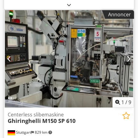
Annoncer
1
/
9
Centerless slibemaskine
Ghiringhelli
M150 SP 610
Stuttgart
829 km