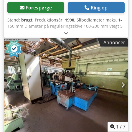
Forespørge
Ring op
Stand:
brugt
, Produktionsår:
1990
, Slibediameter maks. 1-
150 mm Diameter på reguleringsskive 100-200 mm Vægt 5
t Dsdpfx Ajztfz Dsgxjck
Annoncer
1
/
7