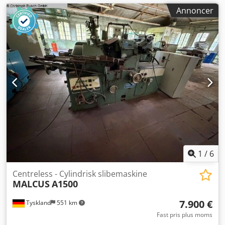
Annoncer
1
/
6
Centreless - Cylindrisk slibemaskine
MALCUS
A1500
7.900 €
Tyskland
551 km
Fast pris plus moms