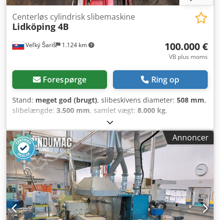
Centerløs cylindrisk slibemaskine
Lidköping 4B
100.000 €
Veľký Šariš
1.124 km
VB plus moms
Forespørge
Ring op
Stand:
meget god (brugt)
, slibeskivens diameter:
508 mm
,
slibelængde:
3.500 mm
, samlet vægt:
8.000 kg
,
servomotorens effekt:
42.000 W
, året for sidste
hovedreparation:
2010
, Udstyr:
rotationshastighed
Annoncer
trinløst variabel
, Vi sælger vores egen centerless
slibemaskine Lidköping 4B med omløbsstation fra vores
datterselskab i Slovakiet. Maskinen er tilsluttet strøm og
kan besigtiges. Omløbsstationen er egnet til aksler med en
længde på op til ca. 3.000 mm, hvilket muliggør
kontinuerlig færdigslibning af aksler med flere slibninger.
Kølemiddelanlægget har et køleanlæg til temperaturstyring
af kølesmøremidlet. Lidköping 4B slibemaskinen har en