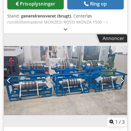
Prisoplysninger
Ring op
Stand:
generelrenoveret (brugt)
, Centerløs
rundslibemaskine MONZESI ROSSI MONZA 1500 – i
øjeblikket under komplet overhaling og fuldstændig
elektrisk/elektronisk retrofit Siemens-elektronik med
Annoncer
touchskærm, børsteløs motor på Z-akse (emnediameter)
samt reguleringshjul (justerbar omdrejningshastighed),
stepmotor til slibeskiveafretterens indstillingsinkrement,
automatisk dimensionskompensation efter afretning af
slibeskiven Slibeskive: 350 mm x 610 mm diameter
Dedpfxjmmqire Agxock Maskinen kan besigtiges på vores
lager i Gussago BS, Italien Indstiksslibning: Ved
indstiksslibning bearbejdes emner med afsatte eller
profilerede overflader, såsom dysenåle, ventiler,
krydsstykker, tandhjuls- og elmotoraksler. Tilgængelige
teknologier omfatter lige eller skråt indstiksslibning,
indstiksslibning i enkelt- eller serieproduktion,
indstiksslibning i flere operationer – enten samtidig eller
efter hinanden – samt oscillerende indstiksslibning.
1
/
3
Gennemløbsslibning anvendes til bearbejdning af ikke-