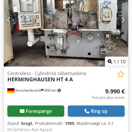
1
/
10
Centreless - Cylindrisk slibemaskine
HERMINGHAUSEN
HT 4 A
9.990 €
Korschenbroich
600 km
Fast pris plus moms
Forespørge
Ring op
Stand:
brugt
, Produktionsår:
1980
, Maskinvægt ca. 6 t
Dsdpfxexzu Ayo Agxjck