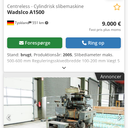
Centreless - Cylindrisk slibemaskine
Wadslco
A1500
9.000 €
Tyskland
551 km
Fast pris plus moms
Forespørge
Ring op
Stand:
brugt
, Produktionsår:
2005
, Slibediameter maks.
500-600 mm Reguleringsskivedbredde 100-200 mm Vægt 5
t Slibediameter 1-150 mm Slibeskivedbredde 150–250 mm
med vandbehandlingssystem Dodpfx Agsztfzqexjck
Annoncer