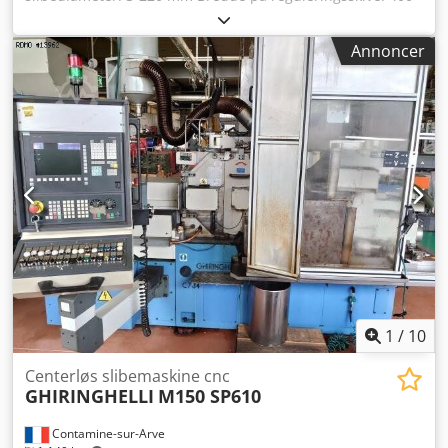
mm Maks. slibeskivebredde: 400 mm Slibeskivedrift: 55 kW
Omkredshastighed: maks. 45 m/sek. Reguleringsskivemål:
Annoncer
350 x 400 x 203 mm Slibeskivemål: CBN 500 x 400 x 304
mm Slibeskivemål: KORUND 600 x 400 x 304 mm Samlet
effektbehov: 75 kVA Dodpfxottxg Ie Agxsck Maskinens vægt
ca.: 13 t Pladsbehov ca.: 4,47 x 2,77 x 2,49 m
1
/
10
Centerløs slibemaskine cnc
GHIRINGHELLI
M150 SP610
Contamine-sur-Arve