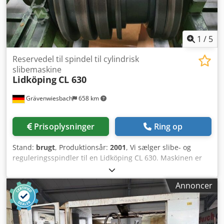
1
/
5
Reservedel til spindel til cylindrisk
slibemaskine
Lidköping
CL 630
Grävenwiesbach
658 km
Prisoplysninger
Ring op
Stand:
brugt
, Produktionsår:
2001
, Vi sælger slibe- og
reguleringsspindler til en Lidköping CL 630. Maskinen er
ikke længere til salg! Kun spindlerne. Dodperf Ukqofx
Agxsck 6 x reguleringsspindler 8 x slibespindler Individuelt
Annoncer
eller som pakke.