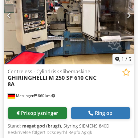
kontakt os for Deres behov!
1
/
5
Centreless - Cylindrisk slibemaskine
GHIRINGHELLI
M 250 SP 610 CNC
8A
Metzingen
860 km
Prisoplysninger
Ring op
Stand:
meget god (brugt)
, Styring SIEMENS 840D
Beskrivelse følger! Dcsdeyrhl Repfx Agxjk