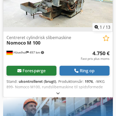
1
/
13
Centreret cylindrisk slibemaskine
Nomoco
M 100
4.750 €
Hövelhof
497 km
Fast pris plus moms
Forespørge
Ring op
Stand:
ukontrolleret (brugt)
, Produktionsår:
1976
, -WKG
899- Nomoco M100, rundslibemaskine til spidsformede
emner Her tilbydes en slibemaskine af mærket Nomoco,
model M100. Tekniske data: Producent: Nomoco Model: M
100 Dcsdpfohc S Spjx Agxjk Årstal: 1976 Maks.
slibediameter: 100 mm Maks. slibelængde: 180 mm
Slibeskiver: Ø 400 mm Maks. slibeskivebredde: 180 mm