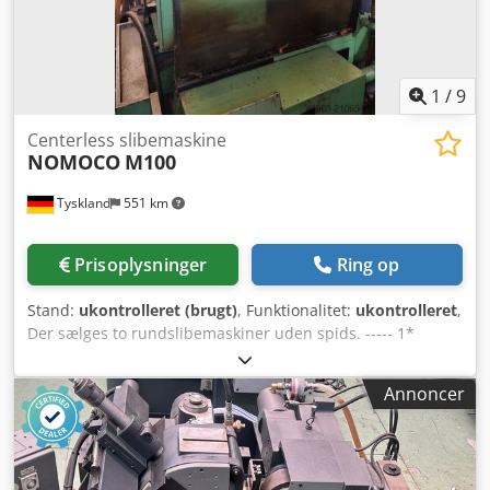
1
/
9
Centerless slibemaskine
NOMOCO
M100
Tyskland
551 km
Prisoplysninger
Ring op
Stand:
ukontrolleret (brugt)
, Funktionalitet:
ukontrolleret
,
Der sælges to rundslibemaskiner uden spids. ----- 1*
Producent: NOMOCO, type: M100 E Maskinnummer: 5069
År: 1977 Maks. slibediameter: 100 mm Maks. slibelængde:
Annoncer
180 mm Slibeskiver: Ø 400 mm Maks. slibeskivebredde:
180 mm Vægt: 3.200 kg ----- Producent: NOMOCO, type:
M100 Maskinnummer: 2338 År: 1974 Maskinen har et
magasin til flere emner, og tilførslen sker via en