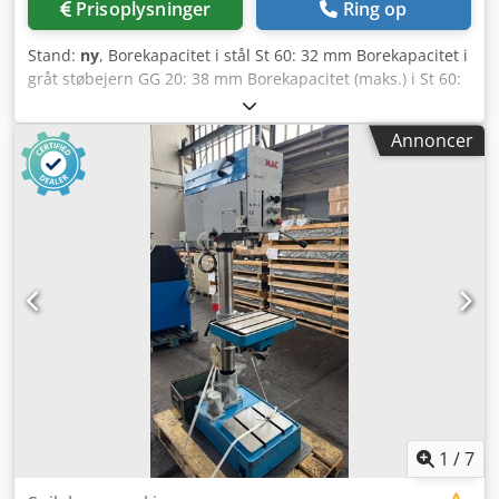
Prisoplysninger
Ring op
Stand:
ny
, Borekapacitet i stål St 60: 32 mm Borekapacitet i
gråt støbejern GG 20: 38 mm Borekapacitet (maks.) i St 60:
40 mm Gevindskæring i ST 60: M 24 Gevindskæring i GG
20: M 30 Kortspindel: MK 3 Spindelslag: 120 mm Udhæng:
Annoncer
293 mm Søjlediameter: 115 mm Maskinbord – brugbar
flade: 515 x 360 mm T-noter – antal/bredde/afstand: 2 x 14
x 224 mm Afstand spindel til bord (min./maks.): 117 / 701
mm Fremføring: manuel Spindelhastigheder, trinløs: 160 –
2250 omdr./min. Samlet effektforbrug: 1,45/1,9 kW
Maskinvægt ca.: 260 kg Standardudstyr: - Hovedafbryder
med aflåselig motorsikring - Nødstoppilsknap (låsbar) -
Trinløs hastighedsregulering / digital hastighedsvisning -
Spindelbeskyttelse med elektrisk sikring - Lakering: DD-
strukturlak Signalhvid RAL 9003, PANTONE 7545c, sort
Specialudstyr: Pos. 12 LED-maskinelys med radielt
justerbar lysstråle, tilslutningseffekt 230 V,
beskyttelsesklasse IP 65 Pos. 20.1 Djdpfx Aeyvvptecijkr
Gevindskæringsanordning med fodkontakt til
1
/
7
gevindskæring med stop, maks. 12 gevind/min