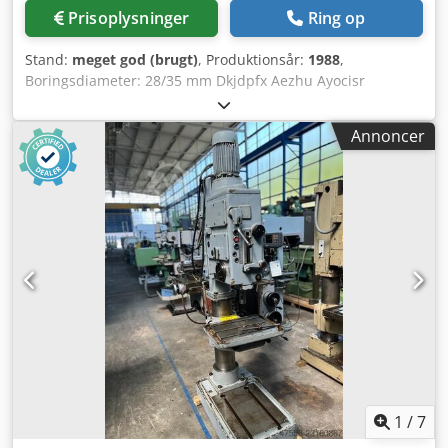
Prisoplysninger
Ring op
Stand:
meget god (brugt)
, Produktionsår:
1988
,
Boringsdiameter: 28/35 mm Dkjdpfx Aezhu Ayocisr
Spindelmontering: MK 3 Overhæng: 293 mm Bordstørrelse:
300 x 440 x 500 mm Bord kan drejes og højdejusteres
Annoncer
manuelt ved hjælp af håndhjul og tandstang på en rund
søjle Stor afstand mellem bord og borepatron: 630 mm
Slaglængde på borepatron: 180 mm Spindelhastighed kan
reguleres i 4 trin: 65 - 1750 omdr./min. Drivmotor: 380 V,
0,9/1,3 kW Vægt: 340 kg Pladsbehov: 1100 x 900 x 1880 mm
1
/
7