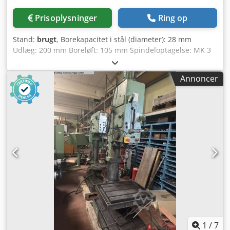
Prisoplysninger
Ring op
Stand:
brugt
, Borekapacitet i stål (diameter): 28 mm
Udlæg: 200 mm Boreløft: 105 mm Spindeloptagelse: MK 3
Antal spindelomdrejninger: 12 Spindelhastighed: 35 - 5600
o/min Dkedpfjfbh Akox Acior Søjlediameter: 92 mm
Annoncer
Bordstørrelse: 340 x 360 mm Bordet kan drejes 360°
Samlet effektbehov: 1,5 kW Maskinvægt ca. 170 kg
Pladsbehov ca. 750 x 500 x 1800 mm Tandstang er bøjet
Kølemiddelanlæg ikke komplet, pumpe medfølger
Grundlæggende funktionsdygtig
1
/
7