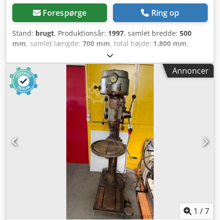
Forespørge
Ring op
Stand:
brugt
, Produktionsår:
1997
, samlet bredde:
500
mm
, samlet længde:
700 mm
, total højde:
1.800 mm
,
Egenvægt: 200 kg - Produktionsår: 1997 - Dokumentation
tilgængelig: Nej - CE-certifikat tilgængeligt: Nej - Effekt
Annoncer
[kW]: 1,1 - Bordlængde [mm]: 290 - Bordbredde [mm]: 290
- Boredybde [mm]: 80 - Borekapacitet [mm]: 20 - Udhæng
[mm]: 225 - Min. spindelomdrejningstal [omdr./min.]: 210 -
Max. spindelomdrejningstal [omdr./min.]: 2580 -
Transportmål: 700 mm x 500 mm x 1800 mm (l x b x h)
Dsdpfx Aozry Ntjciokr - Transportvægt [kg]: 200 kg -
Transportpakker [stk.]: 1 Finansielle oplysninger Moms:
Den angivne pris er ekskl. moms Moms/differentieret
moms: Moms kan fradrages for virksomheder Levering og
indbytte er muligt når som helst for alt inden for
industriområdet Lukas van Rossum
1
/
7