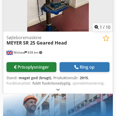
1
/
10
Søjleboremaskine
MEYER
SR 25 Geared Head
Wishaw
838 km
Prisoplysninger
Ring op
Stand:
meget god (brugt)
, Produktionsår:
2015
,
Funktionalitet:
fuldt funktionsdygtig
, spindelmontering:
MK 3
, Meyer søjleboremaskine med gearhoved
Dsdpfszrnndex Aciekr Model: SR25 Spindelkonus: No. 3
Morse Spindelhastigheder: 125-2825 omdr./min.
Bordstørrelse: 350 x 400 mm (manuel højdejustering /
drejelig) Afstand fra spindel til bord: 240 mm Motor: 0,75
kW Udstyret med: Beskyttelsesskærm til patron