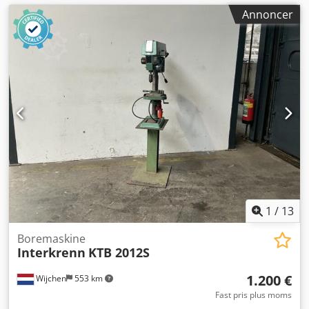
Annoncer
1
/
13
Boremaskine
Interkrenn
KTB 2012S
1.200 €
Wijchen
553 km
Fast pris plus moms