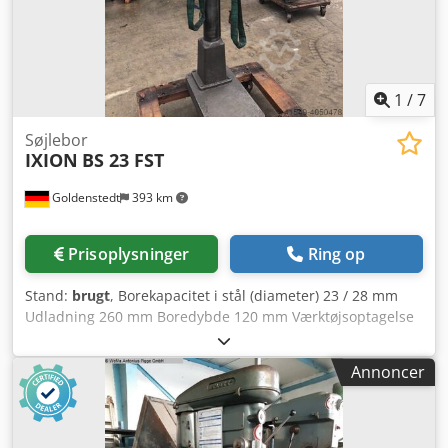
1
/
7
Søjlebor
IXION
BS 23 FST
Goldenstedt
393 km
Prisoplysninger
Ring op
Stand:
brugt
, Borekapacitet i stål (diameter) 23 / 28 mm
Udladning 260 mm Boredybde 120 mm Værktøjsoptagelse
MK 3 Bordstørrelse 500 x 350 mm Søjlens diameter 100
mm Dsdpfed Nxvrox Aciekr Samlet effektbehov 1,3 kW
Annoncer
Maskinvægt ca. 400 kg Pladsbehov ca. 800 x 600 x 1750 mm
Maskineoplysninger - Højre-venstre rotation - Trinløs
omdrejningsregulering - Automatisk fremføring 0,1 / 0,16 /
0,25