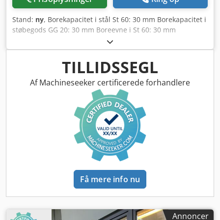
Stand:
ny
, Borekapacitet i stål St 60: 30 mm Borekapacitet i
støbegods GG 20: 30 mm Boreevne i St 60: 30 mm
Gevindskæring i ST 60: M16 Gevindskæring i GG 20: M20
Kort spindel MK 3 Spindelslag: 140 mm Dksdpfx Acjyvvn
Njior Udladning: 293 mm Søjlediameter: 115 mm
TILLIDSSEGL
Maskinbord – nyttig anlægsflade: 514 x 360 mm T-noter –
antal, bredde, afstand: 2 x 14 x 224 mm Afstand spindel-
Af Machineseeker certificerede forhandlere
bord min./max.: 132 / 724 mm Fremføring: manuelt
Spindelhastigheder – trinløse: 100 – 1.800 o/min Samlet
effektbehov: 1,0/1,6 kW Maskinens vægt ca.: 260 kg
Standardudstyr: - Svampeformet trykknap (rastende) til
nødstop - Omskifter for højre- og venstreløb -
Motorsikringsafbryder - Trinløs omdrejningstalregulering -
Digital omdrejningstæller - Beskyttelsesklasse IP 54 -
Tilslutningsstik (færdigmonteret) - Spindelbeskyttelse med
elektrisk sikring - Lakering: DD-strukturmaling signalhvid
Få mere info nu
RAL 9003, Pantone 7545c, sort Ekstraudstyr: Pos. 12 LED-
maskinlampe med radialt justerbar lysstråle,
tilslutningseffekt 230 V, beskyttelsesklasse IP65
Annoncer