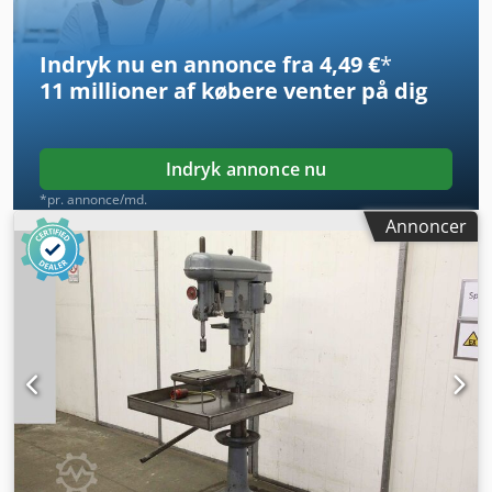
Sikkerhedsbremse Lavspændingslampe Mål: 700 x 450 x
1900 mm (højde) Vægt: 400 kg
Indryk nu en annonce fra 4,49 €
*
11 millioner af købere
venter på dig
Indryk annonce nu
*pr. annonce/md.
Annoncer