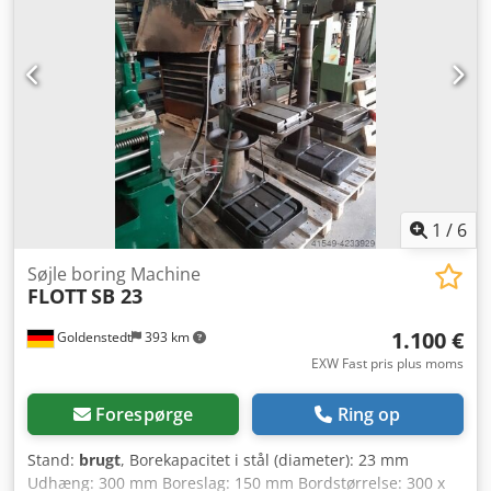
1
/
6
Søjle boring Machine
FLOTT
SB 23
1.100 €
Goldenstedt
393 km
EXW Fast pris plus moms
Forespørge
Ring op
Stand:
brugt
, Borekapacitet i stål (diameter): 23 mm
Udhæng: 300 mm Boreslag: 150 mm Bordstørrelse: 300 x