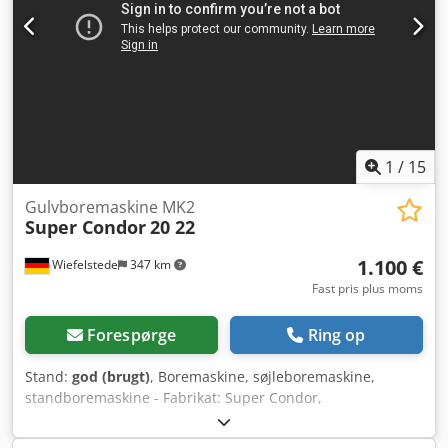
930/700/H1805 mm - Vægt: 190 kg - Overdragelse: som
beset, i den aktuelle stand
1
/
15
Gulvboremaskine MK2
Super Condor
20 22
1.100 €
Wiefelstede
347 km
Fast pris plus moms
Forespørge
Ring op
Stand:
god (brugt)
, Boremaskine, søjleboremaskine,
standboremaskine - Fabrikat: Super Condor,
søjleboremaskine Type 20 22 - Motor: desværre uden
typebetegnelse - Omdrejningstal: gear/kilerem, 8-trins -