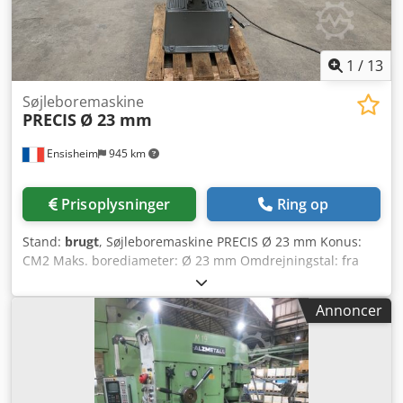
1
/
13
Søjleboremaskine
PRECIS
Ø 23 mm
Ensisheim
945 km
Prisoplysninger
Ring op
Stand:
brugt
, Søjleboremaskine PRECIS Ø 23 mm Konus:
CM2 Maks. borediameter: Ø 23 mm Omdrejningstal: fra
165 til 4400 o/min Bordstørrelse: 390 x 190 mm
Spindelvandring: 100 mm Søjlediameter: Ø 120 mm
Annoncer
Afstand søjle-spindel (kloakdybde): 240 mm 2-trins motor
Min. afstand borepatron/bord: 100 mm Maks. afstand
borepatron/bord: 350 mm Manuel nedføring Manuel
hydraulisk løft af bordet Spænding: 380 V Dsdjzmxzkspfx
Aciskr Bredde: 700 mm Dybde: 1000 mm Totalhøjde: 1800