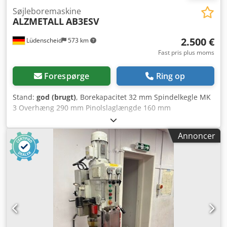
Søjleboremaskine
ALZMETALL
AB3ESV
2.500 €
Lüdenscheid
573 km
Fast pris plus moms
Forespørge
Ring op
Stand:
god (brugt)
, Borekapacitet 32 mm Spindelkegle MK
3 Overhæng 290 mm Pinolslaglængde 160 mm
Bordstørrelse 510 x 300 mm Søjlediameter 115 mm
Fremføring via drejekryds Spindelhastighed 55 - 1450
Annoncer
o/min., trinløs Motoreffekt 0,9 og 1,3 kW, polskiftbar
Netspænding 380 volt, 50 Hz Spindelhastighed via 2 gear,
2 motorhastigheder og trinløs via variatorgear
Bordhøjdejustering via håndsving let beskadigelse på
dækslet (se billeder) Pladsbehov L x B x H 1200 x 650 x 1900
mm Dodpfxozp Nfxj Aciskr Vægt 400 kg