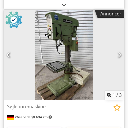
410 mm Dodpfx Aefbh Aljcijkr Spindeloptagelse: MK 2
Samlet effektbehov: 1,4 kW Maskinvægt ca.: 315 kg
Annoncer
Pladsbehov ca.: 700 x 900 x 1900 mm Maskinen er væltet. I
den forbindelse er et dæksel af plade og 2 håndtag på
krydsgrebet brækket af. Rundløb er testet og er i orden.
Funktionsvideo tilgængelig. Maskinen kan besigtiges og
afprøves på stedet.
1
/
3
Søjleboremaskine
Wiesbaden
694 km