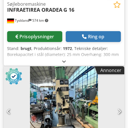
Søjleboremaskine
INFRAETIREA ORADEA
G 16
Tyskland
574 km
Prisoplysninger
Ring op
Stand:
brugt
, Produktionsår:
1972
, Tekniske detaljer:
Borekapacitet i stål (diameter): 25 mm Overhæng: 300 mm
Borevandring: 630 mm Dksdpfjzfltdjx Acior
Spindelhastighed – trinløs: 150 – 2860 o/min Spindelkonus:
Annoncer
MK 4 Afstand spindel/bord, maks.: 630 mm Bordstørrelse:
300 x 400 mm Samlet effektbehov: 1,65 kW Maskinvægt,
ca.: 700 kg Maskinens dimensioner, ca. L x B x H: 1,25 x 5,0
x 2,3 m