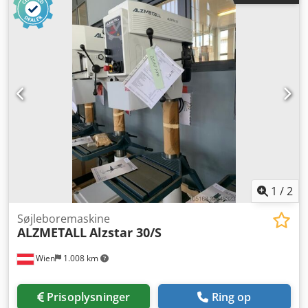
1
/
2
Søjleboremaskine
ALZMETALL
Alzstar 30/S
Wien
1.008 km
Prisoplysninger
Ring op