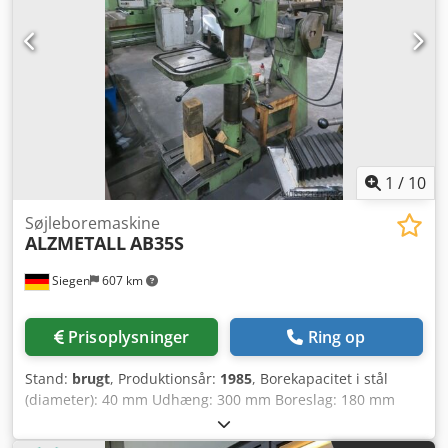
mm Vægt: ca. 800 kg
1
/
10
Søjleboremaskine
ALZMETALL
AB35S
Siegen
607 km
Prisoplysninger
Ring op
Stand:
brugt
, Produktionsår:
1985
, Borekapacitet i stål
(diameter): 40 mm Udhæng: 300 mm Boreslag: 180 mm
Omdrejningstal: 55-1450 o/min Forskruning: 0,1-0,3
mm/omdr. Maskinnummer: 5112 Bordstørrelse: 620x470