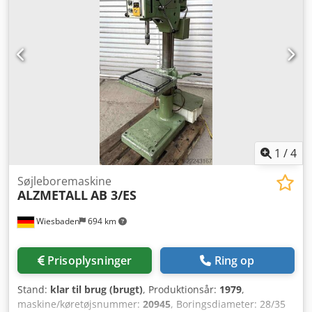
Acijr Højdejustering af borebordet via tandstang Borebord
kan vippes ±45° og drejes 360° Kileremsafdækning med
sikkerhedsafbryder Aluminiumspindelhåndtag i ét stykke
med softgrip-greb Industriemotor Præcisionsspindelboring
Maskinbetjening inkl. sikkerhedselektronik i 24 V DC
Garanteret rundgangspræcision
1
/
4
Søjleboremaskine
ALZMETALL
AB 3/ES
Wiesbaden
694 km
Prisoplysninger
Ring op
Stand:
klar til brug (brugt)
, Produktionsår:
1979
,
maskine/køretøjsnummer:
20945
, Boringsdiameter: 28/35