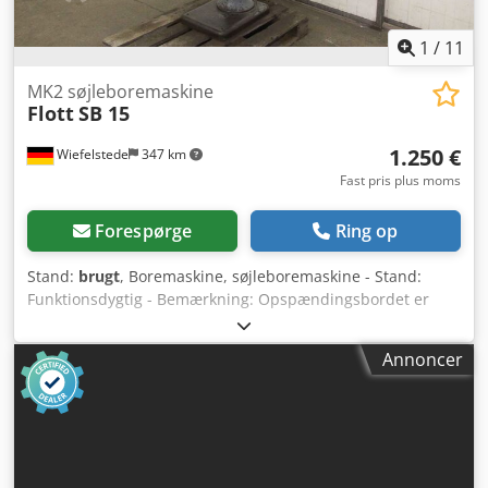
1
/
11
MK2 søjleboremaskine
Flott
SB 15
1.250 €
Wiefelstede
347 km
Fast pris plus moms
Forespørge
Ring op
Stand:
brugt
, Boremaskine, søjleboremaskine - Stand:
Funktionsdygtig - Bemærkning: Opspændingsbordet er
reparationssvejset, se billeder - Fabrikat: Flott,
søjleboremaskine model SB 15 Dedpfx Ajfv Unvociokr -
Annoncer
Spindelholder: MK2 - Motor: 0,525 kW - Omdrejningstal
justering: via kilerem - Hastigheder: 215 - 400 - 730 - 1250 -
2300 - 4300 o/min - Bordstørrelse: 220 x 220 mm -
Spindelholder: MK2 med borepatron - Vandring: 360 mm -
Spindelslag: 55 mm - Udladning: 295 mm - Søjlediameter:
100 mm - Tilbehør: Opsamlingsbakke til kølevæske - Mål: