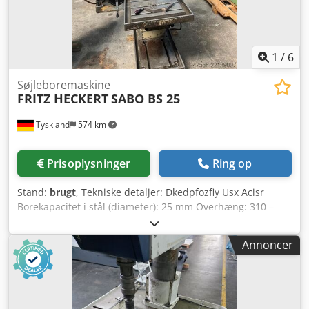
1
/
6
Søjleboremaskine
FRITZ HECKERT
SABO BS 25
Tyskland
574 km
Prisoplysninger
Ring op
Stand:
brugt
, Tekniske detaljer: Dkedpfozfiy Usx Acisr
Borekapacitet i stål (diameter): 25 mm Overhæng: 310 –
315 mm Boreslag: 200 mm Spindelkonus: MK4
Spindelhastighed: 63 – 1000 o/min Afstand spindel/bord,
Annoncer
maks.: 670 mm Bordareal til fastspænding: 640 x 540 mm
Bord kan drejes: 360° Strømstyrke: 7 A Samlet effektbehov:
3 kW Maskinvægt, ca.: 700 kg Maskinens dimensioner, ca. L
x B x H: 0,9 × 0,6 × 2,46 m