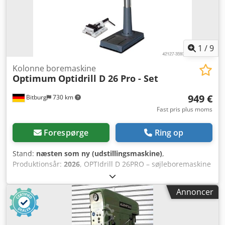
1
/
9
Kolonne boremaskine
Optimum
Optidrill D 26 Pro - Set
949 €
Bitburg
730 km
Fast pris plus moms
Forespørge
Ring op
Stand:
næsten som ny (udstillingsmaskine)
,
Produktionsår:
2026
, OPTIdrill D 26PRO – søjleboremaskine
Bord- og søjleboremaskine med kileremstræk Brugervenlig
sikkerhedsafbryder iht. IP 54 med underspændingsudløser
Annoncer
og separat nødstopkontakt 400 Volt-modeller med
højre-/venstregang Boredybdestop Præcisionsbearbejdet
borebord med diagonalt løbende T-noter Dksdpedqzbnefx