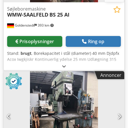
Søjleboremaskine
WMW-SAALFELD
BS 25 AI
Goldenstedt
393 km
Prisoplysninger
Ring op
Stand:
brugt
, Borekapacitet i stål (diameter) 40 mm Djdpfx
Acox Iwgkjiskr Kontinuerlig ydelse 25 mm Udlægning 315
mm Borebevægelse 200 mm Boredybde 280 mm
Spindeloptagelse MK 4 Fremføringsområde 0,1-1,5 o/min
Annoncer
Søjlediameter ca. 230 mm Antal fremføringer 9
Bordstørrelse 700 x 600 mm Opspændingsflade 450 x 560
mm Afstand spindel / grundplade 1100 mm Dimensioner
ca. 1000 x 700 x 2400 mm Samlet effektbehov 2,6 kW
Maskinvægt ca. 1,1 t Nødstopknap fornyet