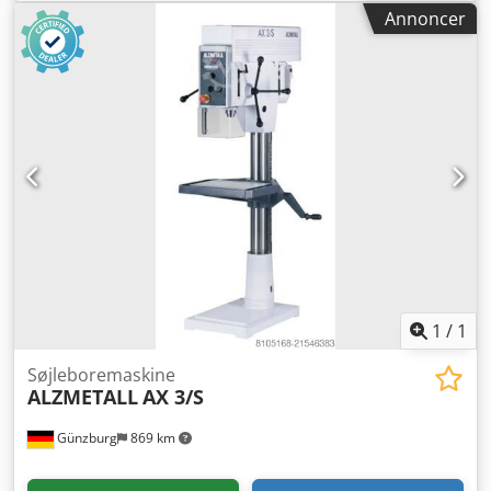
søjleboremaskine, fabr. ALZMETALL, model AC 25, årg.
Annoncer
2002 Dsdpfx Acsy Hik Soiskr borehoved med
højdejustering, fast bord, kølemiddeludstyr Tekniske data:
Borekapacitet stål/støbejern: 25/30 mm Spindeltap: MK 3
Omdrejninger/min: 35-1400 Spindelslag: 120 mm Spindel
overhæng: 297 mm Værktøjsoptagelse: MK3 Maskinens
vægt: 680 kg Tekniske data, tilbehør og beskrivelse af
maskinen er ikke bindende.
1
/
1
Søjleboremaskine
ALZMETALL
AX 3/S
Günzburg
869 km