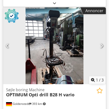
mm Spindelholder: MK 3 Udhæng: 293 mm Bordstørrelse:
400 x 400 mm Bordet kan drejes og højdes ved hjælp af et
Annoncer
håndhjul og en tandstang på en rund søjle. Stor afstand
mellem bord og borepatron: 630 mm Borepatronslag: 180
mm Spindelhastighed, trinløst justerbar i 4 trin: 65 - 1750
o/min. Drivmotor: 380 V, 0,9/1,5 kW Vægt: 340 kg
Pladsbehov: 600 x 920 x 1880 mm Djdpfx Aozh H I Ujciokr
1
/
3
Søjle boring Machine
OPTIMUM
Opti drill B28 H vario
Goldenstedt
393 km