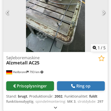
1
/
5
Søjleboremaskine
Alzmetall
AC25
Heilbronn
793 km
Prisoplysninger
Ring op
Stand:
brugt
, Produktionsår:
2002
, Funktionalitet:
fuldt
funktionsdygtig
, spindelmontering:
MK 3
, slrotdybde:
297
mm
, samlet vægt:
680 kg
, L.-nr. 4.1-551 1 brugt