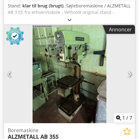
Stand:
klar til brug (brugt)
, Søjleboremaskine / ALZMETALL
AB 3 ES fra erhvervsskole - Velholdt original stand -
Borekapacitet / stål maks. 35 mm - Udladning 280 mm -
Bordstørrelse 600x470 mm - Boredybde 180 mm -
Annoncer
Konusoptagelse MK 3 - Trinløs omdrejningsregulering -
Boredybdestop - Omdrejningstæller Djdpoyzakrjfx Ac Dsck
- Borepatron - Dokumentation Mål: L x B x H 1,2 x 0,8 x 2
meter / Vægt 480 kg Forbehold for fejl og mangler.
1
/
7
Boremaskine
ALZMETALL
AB 35S