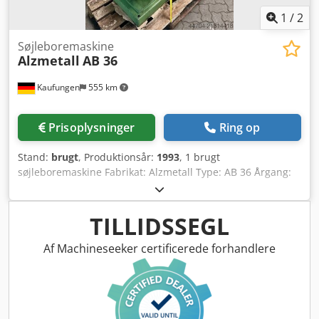
1
/
2
Søjleboremaskine
Alzmetall
AB 36
Kaufungen
555 km
Prisoplysninger
Ring op
Stand:
brugt
, Produktionsår:
1993
, 1 brugt
søjleboremaskine Fabrikat: Alzmetall Type: AB 36 Årgang:
1993 Spindeloptagelse: MK 4 Borekapacitet i stål St 60: 34
mm Borekapacitet i støbejern GG 20: 40 mm Boreevne i St
60: 40 mm Gevindskæring i ST 60: M 24 Gevindskæring i
TILLIDSSEGL
GG 20: M 30 Udlæg: 330 mm Søjlediameter: 145 mm
Spindelslag: 160 mm Dedjy H Dfwspfx Ac Deck med
Af Machineseeker certificerede forhandlere
automatisk borefremføring Samlet effektbehov: 1,3 kW
Maskinhøjde: 1865 mm Vægt ca. 470 kg