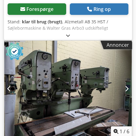
Forespørge
Ring op
Stand:
klar til brug (brugt)
, Alzmetall AB 35 HST /
Søjlebormaskine & Walter Gras Arbo3 udskifteligt
borehoved -Borekapacitet / stål ca. 40 mm -Borekapacitet /
støbejern ca. 45 mm -Gevindskæring maks. M25 -
Annoncer
Spindelkonus MK 4 -Spindelvandring 180 mm -
Omdrejningstal (TRINLØST) 65 - 1750 o/min -Omskifteligt
omdrejningstalsområde 130-480 / 480-1750 o/min -
Automatiske fremføringer 0,1-0,2-0,3 mm/omd -Boredybde
kan indstilles via dybdeskala -Omdrejningstalsvisning -
Højre-/venstreløb -Svingbart borehoved med værktøj
Dodpfxezn Unvs Ac Dsck -Højdejusterbart arbejdsbord via
håndhjul -Kølevæskeanlæg -Nødstop -Arbejdslys
Dimensioner: L x B x H 1 x 0,8 x 2,1 meter / Vægt ca. 1200
kg Med forbehold for fejl / tastefejl
1
/
6