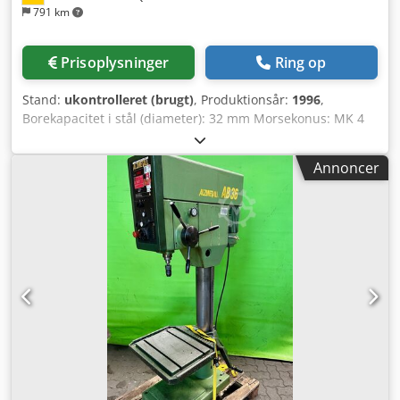
791 km
Prisoplysninger
Ring op
Stand:
ukontrolleret (brugt)
, Produktionsår:
1996
,
Borekapacitet i stål (diameter): 32 mm Morsekonus: MK 4
Grundplade: 1700 x 700 mm Fremføring: 4 m/min Dcjdpfx
Acozb Raio Dek Maskinvægt ca. 1,5 t Pladsbehov ca. 1800 x
Annoncer
1200 x 2480 mm