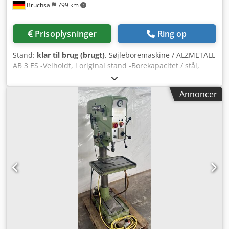
Bruchsal
799 km
Prisoplysninger
Ring op
Stand:
klar til brug (brugt)
, Søjleboremaskine / ALZMETALL
AB 3 ES -Velholdt, i original stand -Borekapacitet / stål,
maks. 35 mm -Udlæg ca. 280 mm -Bordstørrelse ca. 600 x
470 mm -Boreslag ca. 180 mm -Konusspændepatron MK 3
Annoncer
-Trinløs hastighedsregulering -Hastighedsområde 65 -
1750 o/min -Boredybdeanslag -Spindelskærm
Dodpoztffcsfx Ac Djck -Nødstop / sluk -Fodkontakt -Analog
hastighedsvisning -Borestykkeholder -Dokumentation Mål:
L x B x H 1,2 x 0,8 x 2 meter / Vægt ca. 500 kg