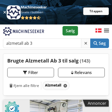
Machineseeker
Til appen
Gratis i butikken
Sælg
Søg
Brugte Alzmetall Ab 3 til salg
(143)
Filter
Relevans
Alzmetall
Fjern alle filtre
Annoncer