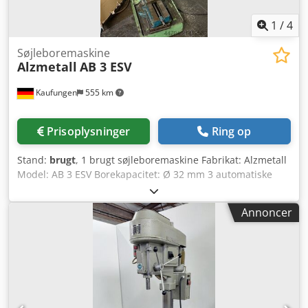
1
/
4
Søjleboremaskine
Alzmetall
AB 3 ESV
Kaufungen
555 km
Prisoplysninger
Ring op
Stand:
brugt
, 1 brugt søjleboremaskine Fabrikat: Alzmetall
Model: AB 3 ESV Borekapacitet: Ø 32 mm 3 automatiske
boreføder Spindeloptagelse: MK 3 Dodpfx Acjyqr Dhe Djck
Afstand spindelnæse - bord: 545 mm Udladning: 290 mm
Annoncer
Spindelslag: 160 mm Søjlediameter: Ø 220 mm
Dimensioner: 1150 x 650 x 2000 mm Vægt: 850 kg