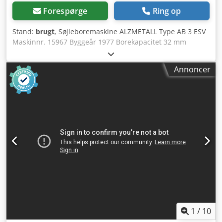
Forespørge
Ring op
Stand:
brugt
, Søjleboremaskine ALZMETALL Type AB 3 ESV
Maskinnr. 15967 Byggeår 1977 Borekapacitet 32 mm
Spindeloptagelse MK 3 – kort pinol Afstand spindelnæse –
bord 545 mm (kort pinol) Afstand spindeladapter – bord
Annoncer
395 mm (MK-adapter) Udlæg 290 mm Dcsdpfxsharwvj Ac
Dok Pinolslag 160 mm Bordstørrelse Ø 545 mm
Søjlediameter 220 mm Spindelomdrejningstal 55 – 1450
o/min, trinløst Motoreffekt 1 / 1,6 kW Nettilslutning 380
Volt, 50 Hz - Spindelomdrejningstal via 2 geartrin, 2
motoromdrejninger og trinløst via variatorgear -
Forsatsgear for stort drejningsmoment ved lave
omdrejninger - MK-adapter fra MK3 til MK4 - Automatisk
fremføring 0,1 – 0,2 – 0,3 mm/omdr. - Drejeligt borebord -
Bordhøjdejustering via håndsving - Tungere maskinfod
med bearbejdet emneflade (ikke original Alzmetall) -
Arbejdsområdebelysning Pladsbehov L x B x H 1150 x 650 x
2000 mm Vægt 850 kg I god stand
1
/
10