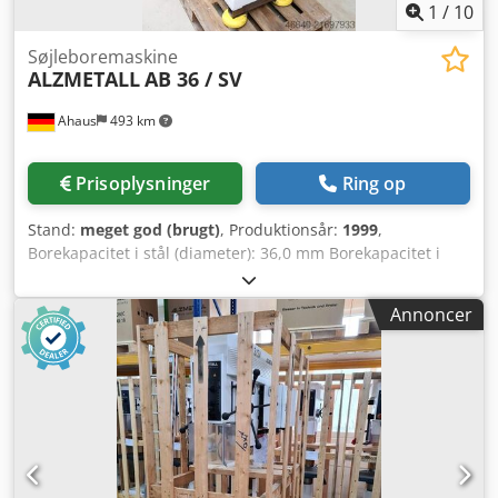
1
/
10
Søjleboremaskine
ALZMETALL
AB 36 / SV
Ahaus
493 km
Prisoplysninger
Ring op
Stand:
meget god (brugt)
, Produktionsår:
1999
,
Borekapacitet i stål (diameter): 36,0 mm Borekapacitet i
støbejern: 45,0 mm Udladning: 300 mm Boredybde: 160
mm Optagelse: MK 4 Omdrejningstal område: 120-900 /
Annoncer
240-1780 o/min Søjlediameter: 145 mm Bordstørrelse: 615
x 460 mm Automatisk fremføring: 0,1 / 0,2 / 0,3 / 0,4
mm/omdr Samlet effektbehov: 1,75 / 2,5 kW Vægt: 440 kg
Mål: 1200 x 800 x 2300 mm Velholdt stand (!!) Aktuel nypris
ca. 18.000 Euro Specialpris på forespørgsel Udstyr: - robust
søjleboremaskine (kileremstræk) - elektromagnetisk
fremføringskobling = spindelfremføring * med
overbelastningssikring og elektrisk krydsgrebskontakt -