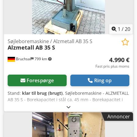
1
/
20
Søjleboremaskine / Alzmetall AB 35 S
Alzmetall
AB 35 S
4.990 €
Bruchsal
799 km
Fast pris plus moms
Forespørge
Ring op
Stand:
klar til brug (brugt)
, Søjleboremaskine - ALZMETALL
AB 35 S - Borekapacitet i stål ca. 45 mm - Borekapacitet i
støbejern ca. 48 mm - Spindelkonus MK 4 - Udfald ca. 350
mm - Borevandring ca. 180 mm - Spindelhastigheder / 2
Annoncer
trin / 65 - 1450 omdr./min. (TRINLØS) - Automatiske
fremføringer 0,1-0,2-0,3-0,4 mm/omdr. - Boredybdeanslag
Dodsznlf Eepfx Ac Dsck - Bordoverflade til fastspænding ca.