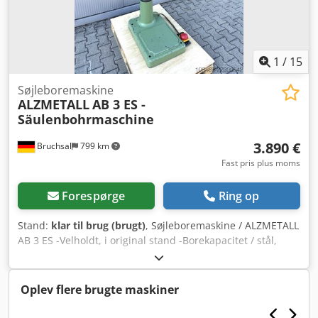
1
/
15
Søjleboremaskine
ALZMETALL
AB 3 ES -
Säulenbohrmaschine
3.890 €
Bruchsal
799 km
Fast pris plus moms
Forespørge
Ring op
Stand:
klar til brug (brugt)
, Søjleboremaskine / ALZMETALL
AB 3 ES -Velholdt, i original stand -Borekapacitet / stål,
maks. 35 mm -Udligger, ca. 280 mm -Bordstørrelse, ca. 600
x 470 mm -Borevandring, ca. 180 mm -Kegelspændetap,
MK 3 -Trinløs hastighedsregulering -Hastighedsområde 65
Oplev flere brugte maskiner
- 1750 o/min -Boredybdebegrænser -
Spindelsikringsanordning -Nødstop -Fodkontakt -Analogt