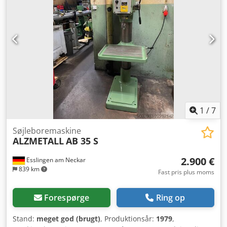
600x460 mm - Bordjustering ca. 600 mm - Bordet kan
højdejusteres med håndsving - Søjlediameter ca. 200 mm -
Motoreffekt ca. 3,5 kW - Kølevæskeanlæg - Arbejdslys -
Omdrejningstæller Dimensioner: L x B x H 1,1 x 0,7 x 2,1
meter / Vægt ca. 1200 kg Med forbehold for fejl og tastefejl.
1
/
7
Søjleboremaskine
ALZMETALL
AB 35 S
2.900 €
Esslingen am Neckar
839 km
Fast pris plus moms
Forespørge
Ring op
Stand:
meget god (brugt)
, Produktionsår:
1979
,