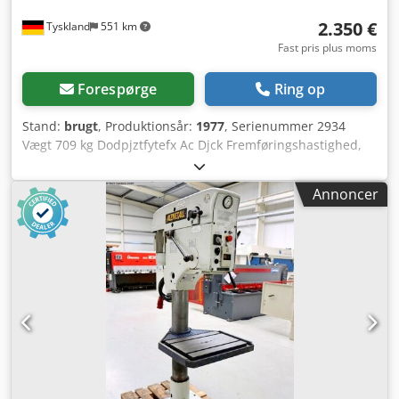
2.350 €
Tyskland
551 km
Fast pris plus moms
Forespørge
Ring op
Stand:
brugt
, Produktionsår:
1977
, Serienummer 2934
Vægt 709 kg Dodpjztfytefx Ac Djck Fremføringshastighed,
ja, m/min Spindelkegle MK 3
Annoncer