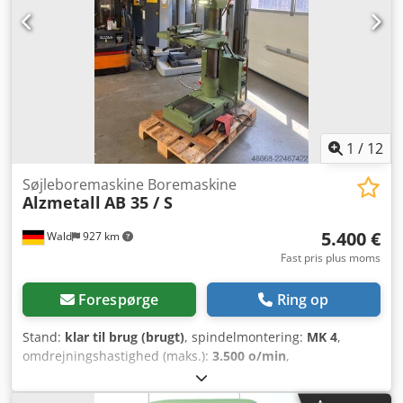
rotationsretning på borespindlen - boredybdeanslag -
maskinbord med 2 x T-spor * højdejusterbar via håndsving
- NØDSTOP-knap foran - betjeningsvejledning (PDF)
1
/
12
Søjleboremaskine Boremaskine
Alzmetall
AB 35 / S
5.400 €
Wald
927 km
Fast pris plus moms
Forespørge
Ring op
Stand:
klar til brug (brugt)
, spindelmontering:
MK 4
,
omdrejningshastighed (maks.):
3.500 o/min
,
omdrejningshastighed (min.):
130 o/min
, slrotdybde:
300
mm
, Alzmetall AB 35 / S Boremaskine, søjleboremaskine