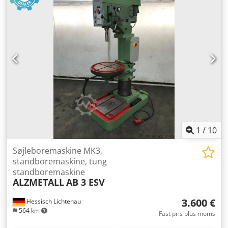
borespindelhastigheder: 250 – 2100 o/min - Udhæng ca.:
290 mm - Maks. afstand bord – borespindel ca.: 620 mm -
Bord med 2 T-noter, højdejusterbart: 520 x 450 mm - Drift:
400 V / 1,0 / 1,3 kW - Pladsbehov ca.: B 600 x H 1850 x D 700
mm - Vægt ca.: 280 kg
1
/
10
Søjleboremaskine MK3,
standboremaskine, tung
standboremaskine
ALZMETALL
AB 3 ESV
3.600 €
Hessisch Lichtenau
564 km
Fast pris plus moms