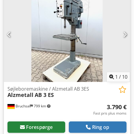
fremføringer: 0,1; 0,2; 0,3 mm/omdr. - Udlæg: 290 mm -
Maks. afstand mellem bord og borepatron: 620 mm - Bord
med 2 T-noter: 450 x 450 mm - Højdejusterbar via
tandstang med håndsving Dodpey En I Hsfx Ac Djck -
Separat kølemiddelanlæg - Drift: 400 V / 0,9 / 1,3 kW -
Pladsbehov: ca. B 660 x H 1900 x D 700 mm - Vægt: ca. 280
kg
1
/
10
Søjleboremaskine / Alzmetall AB 3ES
Alzmetall
AB 3 ES
3.790 €
Bruchsal
799 km
Fast pris plus moms
Forespørge
Ring op