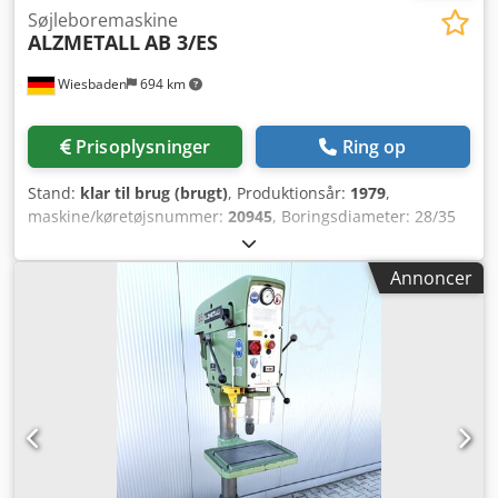
Søjleboremaskine
ALZMETALL
AB 3/ES
Wiesbaden
694 km
Prisoplysninger
Ring op
Stand:
klar til brug (brugt)
, Produktionsår:
1979
,
maskine/køretøjsnummer:
20945
, Boringsdiameter: 28/35
mm Spindelholder: MK 3 Udhæng: 293 mm Bordstørrelse:
400 x 400 mm Bordet kan drejes og højdes ved hjælp af et
Annoncer
håndhjul og en tandstang på en rund søjle. Stor afstand
mellem bord og borepatron: 630 mm Borepatronslag: 180
mm Spindelhastighed, trinløst justerbar i 4 trin: 65 - 1750
o/min. Dcodpfxezh H I Us Ac Dek Drivmotor: 380 V, 0,9/1,5
kW Vægt: 340 kg Pladsbehov: 600 x 920 x 1880 mm