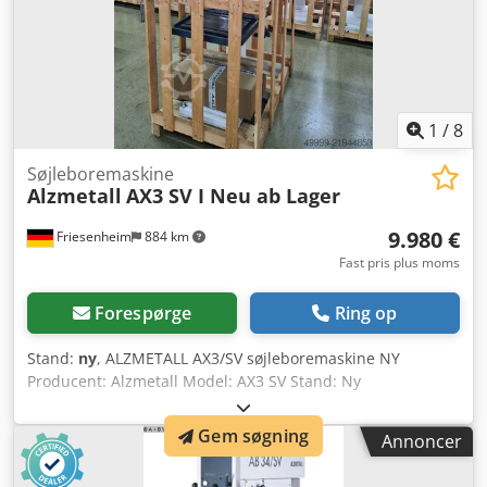
nødstop-knap med svampeknap (selvlåsende) i
frontpanelet Dcjdpfx Acsy Agpqs Dok - trinløs elektrisk
hastighedsregulering - digital omdrejningstæller - højre
omdrejningsretning af borepatronen - polskiftebar
drivmotor - trinløst indstillelig boredybdestop -
arbejdsbord med 2 x T-noter – højdejusterbart -
1
/
8
betjeningsvejledning på tysk
Søjleboremaskine
Alzmetall
AX3 SV I Neu ab Lager
9.980 €
Friesenheim
884 km
Fast pris plus moms
Forespørge
Ring op
Stand:
ny
, ALZMETALL AX3/SV søjleboremaskine NY
Producent: Alzmetall Model: AX3 SV Stand: Ny
Borekapacitet i stål: 40 mm Gevindskæring i stål: M24
Gevindskæring i støbegods: M30 Kort spindel: MK 3
Gem søgning
Annoncer
Spindelslag: 120 mm Brugbar udladning: 293 mm
Søjlediameter: 115 mm Maskinbord: 515 x 360 mm Afstand