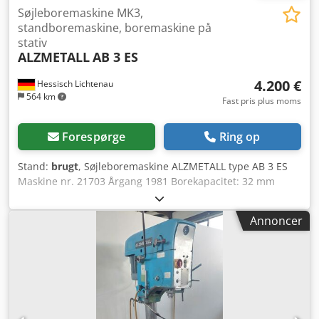
Søjleboremaskine MK3,
standboremaskine, boremaskine på
stativ
ALZMETALL
AB 3 ES
4.200 €
Hessisch Lichtenau
564 km
Fast pris plus moms
Forespørge
Ring op
Stand:
brugt
, Søjleboremaskine ALZMETALL type AB 3 ES
Maskine nr. 21703 Årgang 1981 Borekapacitet: 32 mm
Spindeloptagelse: MK 3 – lang pinol Arbejdsradius: 290
mm Pinolvandring: 160 mm Bordstørrelse: 510 x 300 mm
Annoncer
Søjlediameter: 115 mm Spindelhastighed: 55 - 1450 o/min
trinløs Motoreffekt: 0,9 og 1,3 kW polomskiftbar -
Spindelhastighed via 2 geartrin, 2 motorhastigheder og
trinløs regulering via variatordrev - Forvalgstrin for stort
drejningsmoment ved lave omdrejninger - Omgangstæller
for spindelhastighed Dedpfjvu Dv Hsx Ac Djck -
Bordhøjdejustering via håndsving - Maskinlampe -