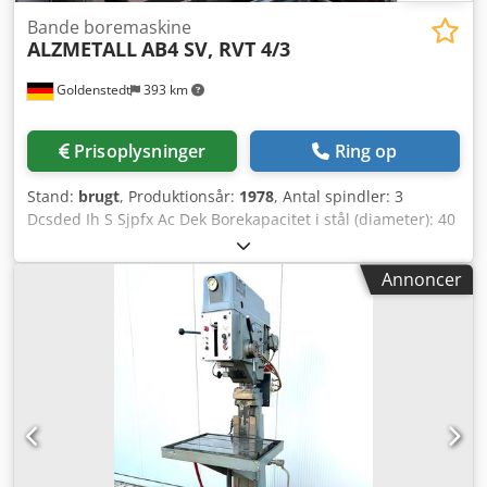
Bande boremaskine
ALZMETALL
AB4 SV, RVT 4/3
Goldenstedt
393 km
Prisoplysninger
Ring op
Stand:
brugt
, Produktionsår:
1978
, Antal spindler: 3
Dcsded Ih S Sjpfx Ac Dek Borekapacitet i stål (diameter): 40
mm Boreslag: 180 mm Maskinens vægt ca.: 2,3 t Inkluderer
kølevæskeanlæg Flere tekniske data fremgår af billedet
Annoncer