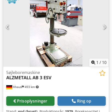
1
/
10
Søjleboremaskine
ALZMETALL
AB 3 ESV
Ahaus
493 km
Prisoplysninger
Ring op
Stand:
god (brugt)
, Produktionsår:
1979
, Borekapacitet i