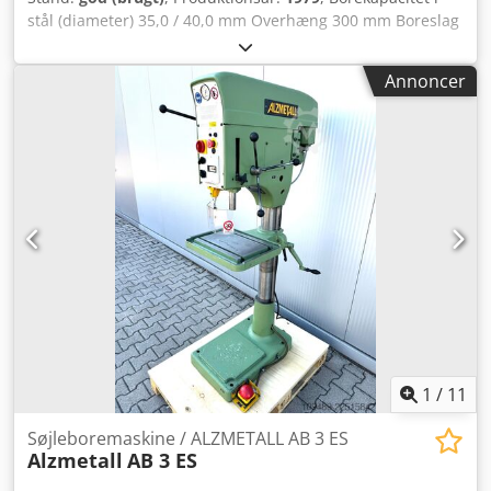
stål (diameter) 35,0 / 40,0 mm Overhæng 300 mm Boreslag
180 mm Omdrejningstal 110 - 1450 omdr./min.
Bordstørrelse Ø 455 mm Dcsdpfx Acjzl E Tkj Dok
Annoncer
Søjlediameter 155 mm Fremføring 0,1 / 0,2 / 0,3 m/min.
Spindelmontering MK 4 Motoreffekt 1,5 kW Vægt 450 kg
Dimensioner L-B-H 800 x 650 x 1850 mm Udstyr: - robust
søjlebor (kilerem) - automatisk spindelfremføring - trinløs
hastighedsregulering - dybdeanslag - rundt maskinbord
med T-spor * højdejusterbar via håndhjul * drejelig -
NØDSTOP-knap foran - kølevæskeanlæg med separat
beholder - betjeningsvejledning
1
/
11
Søjleboremaskine / ALZMETALL AB 3 ES
Alzmetall
AB 3 ES