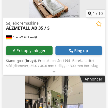
1
/
10
Søjleboremaskine
ALZMETALL
AB 35 / S
Ahaus
493 km
Prisoplysninger
Ring op
Stand:
god (brugt)
, Produktionsår:
1995
, Borekapacitet i
stål (diameter) 35,0 / 40,0 mm Udligger 300 mm Boreslag
180 mm Omdrejningstal 65,0 - 1.750 o/min Bordstørrelse
615 x 420 mm Søjlediameter 155 mm Fremføring 0,1 / 0,2 /
Annoncer
0,3 mm/o Spindelmontering MK 4 Motoreffekt 0,9 / 1,5 kW
Vægt 450 kg Dimensioner L-B-H 800 x 650 x 1850 mm
Udstyr: - robust søjlebormaskine - trinløs
hastighedsregulering (kilerem) - automatisk
spindelfremføring * med elektromagnetisk indkobling -
polskiftbar motor Dodjzl E Uhopfx Ac Deck - R/L