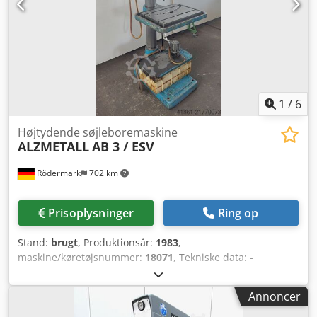
Nødstop via fodkontakt og nødbryder - Hurtigspændende
borepatron 1 til 13 mm Pladsbehov L x B x H: 1200 x 650 x
1900 mm Vægt: 400 kg meget god stand Maskinen er testet
med Ø 30 mm bor i stål – kører meget godt
1
/
6
Højtydende søjleboremaskine
ALZMETALL
AB 3 / ESV
Rödermark
702 km
Prisoplysninger
Ring op
Stand:
brugt
, Produktionsår:
1983
,
maskine/køretøjsnummer:
18071
, Tekniske data: -
Borekapacitet i stål ST 60: 28 mm - Boringsevne i stål ST 60:
32 mm - Borepatronoptagelse: MK 3 - Borepatronens slag:
Annoncer
180 mm - Trinløst justerbare spindelhastigheder: - Trin 1:
130 – 480 omdr./min - Trin 2: 480 – 1750 omdr./min - 3