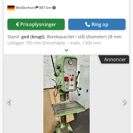
Weißenhorn
887 km
Prisoplysninger
Ring op
Stand:
god (brugt)
, Borekapacitet i stål (diameter) 28 mm
Udligger 700 mm Emnehøjde – maks. 1300 mm
Djdpfszfqmcjx Ac Dsck Værktøjsholder MK3 Fremføring
0,1–0,3 mm/omdr. Spindelomdrejningstal 100–1.220
Annoncer
omdr./min. Samlet effektbehov 1,4 kW Maskinvægt ca. 1,3 t
Pladsbehov ca. LBH 1,8 x 0,8 x 2,3 m inkl. firkantbord inkl.
borefremføring mekanisk spændeanordning