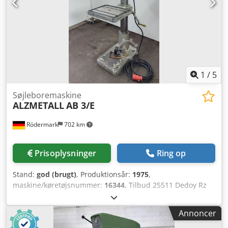
1
/
5
Søjleboremaskine
ALZMETALL
AB 3/E
Rödermark
702 km
Prisoplysninger
Ring op
Stand:
god (brugt)
, Produktionsår:
1975
,
maskine/køretøjsnummer:
16344
, Tilbud 25511 Dedoy Rz
Dfepfx Ac Djck Tekniske data: - Borekapacitet i stål ST 60:
28 mm - Boreevne i stål ST 60: 32 mm -
Annoncer
Gevindskæringsanordning - Borepatronmontering MK 3 -
lang spindel - Borespindelslag: 180 mm - 10