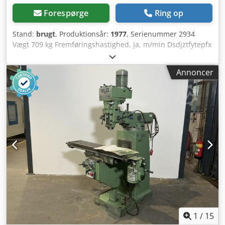
Forespørge
Ring op
Stand:
brugt
, Produktionsår:
1977
, Serienummer 2934
Vægt 709 kg Fremføringshastighed, ja, m/min Dsdjztfytepfx
Ai Njck Spindelkegle MK 3
Annoncer
1
/
15