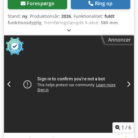
Forespørge
Ring op
Stand:
ny
, Produktionsår:
2026
, Funktionalitet:
fuldt
funktionsdygtig
, fremføringslængde X-akse:
580 mm
,
fremføringslængde Y-akse:
200 mm
, fremføringslængde Z-
akse:
130 mm
, vandring X-akse:
580 mm
, vandring på Y-
Annoncer
aksen:
200 mm
, vandring på Z-aksen:
130 mm
,
spindelhastighed (maks.):
3.200 o/min
, spindelhastighed
(min.):
100 o/min
, spindelmontering:
MK 4
, slrotdybde:
286
mm
, quill diameter:
130 mm
, slædebevægelse:
130 mm
,
type indgangsstrøm:
trefaset
, samlet længde:
860 mm
,
total højde:
1.200 mm
, bordbredde:
240 mm
,
indgangsspænding:
400 V
, samlet bredde:
740 mm
,
bordlængde:
800 mm
, borekapacitet:
45 mm
,
fræsehovedets position:
±90°
, boredybde:
130 mm
, emne
vægt (maks.):
375 kg
, afstand fra bord til spindelcenter:
450 mm
, Udstyr:
dokumentation / manual,
rotationshastighed trinløst variabel
, Bore- og
fræsemaskine ZX7045B VARIO (med automatisk
spindelfremføring) – professionel
1
/
6
metalbearbejdningsmaskine Dodpfxjyvh Hqe Ai Nsck