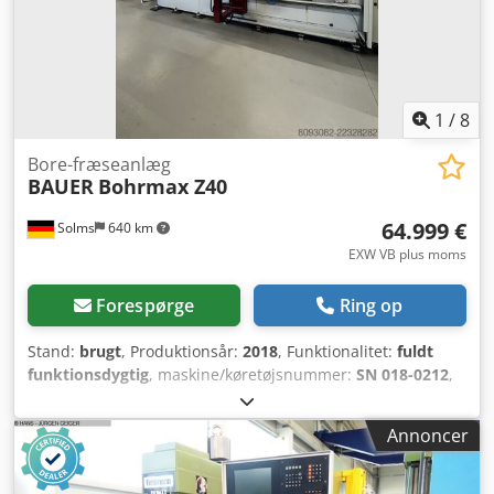
1
/
8
Bore-fræseanlæg
BAUER
Bohrmax Z40
64.999 €
Solms
640 km
EXW VB plus moms
Forespørge
Ring op
Stand:
brugt
, Produktionsår:
2018
, Funktionalitet:
fuldt
funktionsdygtig
, maskine/køretøjsnummer:
SN 018-0212
,
vandring X-akse:
4.000 mm
, vandring på Y-aksen:
580 mm
,
vandring på Z-aksen:
700 mm
, spindelhastighed (maks.):
Annoncer
2.200 o/min
, spindelhastighed (min.):
140 o/min
, hurtig
fremføring X-akse:
20 m/min
, hurtig travers Y-akse:
6
m/min
, hurtig tilbageløb Z-akse:
6 m/min
, controller