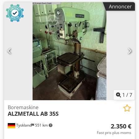
Annoncer
1
/
7
Boremaskine
ALZMETALL
AB 35S
2.350 €
Tyskland
551 km
Fast pris plus moms