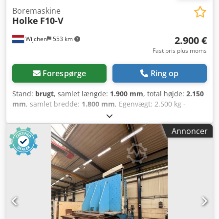
Boremaskine
Holke
F10-V
2.900 €
Wijchen
553 km
Fast pris plus moms
Forespørge
Ring op
Stand:
brugt
, samlet længde:
1.900 mm
, total højde:
2.150
mm
, samlet bredde:
1.800 mm
, Egenvægt: 2.500 kg -
Dokumentation tilgængelig: Ja - CE-certifikat tilgængeligt:
Nej - Transportmål: 1900 mm x 1800 mm x 2150 mm (l x b x
Annoncer
h) Dedpszrxfmsfx Ai Neck - Transportvægt [kg]: 2500 kg
Finansielle oplysninger Moms: Den angivne pris er ekskl.
moms Moms/differentialbeskatning: Moms kan fratrækkes
for virksomheder Levering og indbytning er muligt til
enhver tid for alt inden for industriområdet Lukas van
Rossum