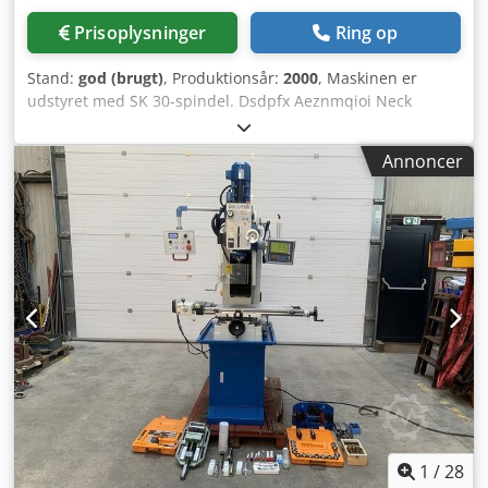
Fræsebord horisontalt Længde 800 mm Bredde 240 mm
Prisoplysninger
Ring op
Afstand lodret spindel – fræsebord maks. 420 mm T-not
størrelse 14 mm Antal T-noter 3 T-not afstand 80 mm
Stand:
god (brugt)
, Produktionsår:
2000
, Maskinen er
Standarder og godkendelser Standard DIN EN 55011 EMC-
udstyret med SK 30-spindel. Dsdpfx Aeznmqioi Neck
klasse C2 Arbejdsveje X-akse manuel 560 mm Y-akse
20.000 omdrejninger pr. minut. De viste reservedele er
manuel 195 mm Z-akse manuel 350 mm X-akse automatisk
ikke inkluderet.
480 mm Lodret spindel Udhæng 258 mm Spindeloptagelse
Annoncer
MK 4 Hastighedsområde 60 – 2760 omdr./min Antal
hastighedsområder 2 Hastighedsregulering elektronisk
Udløserstang M16 Svingområde fræsehoved Z - X plan ± 45
° Pinoldiameter 75 mm Pinolvandring 120 mm Placering:
Fra lager 54634 Bitburg - straks tilgængelig -
1
/
28