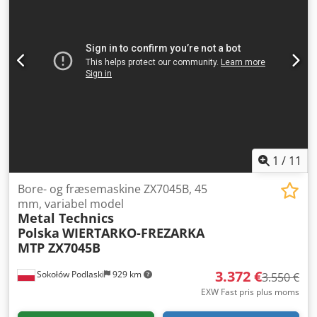
på 1000 mm.
1
/
11
Bore- og fræsemaskine ZX7045B, 45
mm, variabel model
Metal Technics
Polska
WIERTARKO-FREZARKA
MTP ZX7045B
3.372 €
Sokołów Podlaski
929 km
3.550 €
EXW Fast pris plus moms