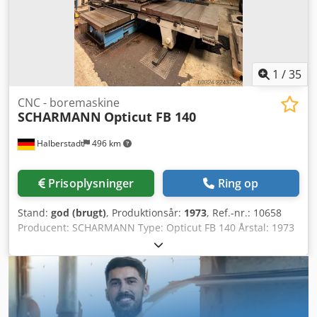
1
/
35
CNC - boremaskine
SCHARMANN
Opticut FB 140
Halberstadt
496 km
Prisoplysninger
Ring op
Stand:
god (brugt)
, Produktionsår:
1973
, Ref.-nr.: 10658
Producent: SCHARMANN Type: Opticut FB 140 Årstal: 1973
Styringstype: CNC Styring: Heidenhain Opbevaringssted:
Halberstadt Oprindelsesland: Tyskland Maskinnummer:
162XXX X-akse-vandring: 2000 mm Y-akse-vandring: 2000
mm Z-akse-vandring: 1500 mm Spindeldiameter: 140 mm
Spindelholder: ISO 50 Borddimensioner (lxb): 1800 x 1500
mm Bordbelastning: 15000 kg Omdrejningstal: 2,3 - 810