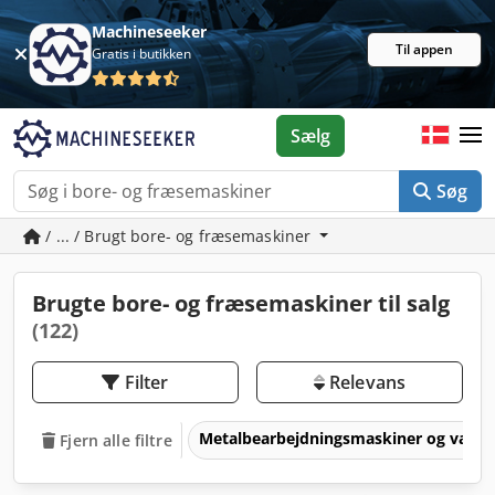
Machineseeker
Til appen
Gratis i butikken
Sælg
Søg
/ ... / Brugt bore- og fræsemaskiner
Brugte bore- og fræsemaskiner til salg
(122)
Filter
Relevans
Metalbearbejdningsmaskiner og værk
Fjern alle filtre