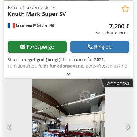
Bore / fræsemaskine
Knuth
Mark Super SV
7.200 €
Ensisheim
945 km
Fast pris plus moms
Forespørge
Ring op
Stand:
meget god (brugt)
, Produktionsår:
2021
,
Funktionalitet:
fuldt funktionsdygtig
, Bore-/fræsemaskine
KNUTH MARK SUPER SV Byggeår: 2021 Slaglængde X: 560
mm Slaglængde Y: 190 mm Slaglængde Z: 400 mm Spindel:
Annoncer
CM4 Spindeludgang: 120 mm Spindelhastighed: fra 75 til
2500 omdr./min. Bordstørrelse: 800 x 240 mm Vinklet
hoved Skala på 3 akser Elektronisk hastighedsregulator
Automatisk op-/nedbevægelse af hovedet Automatisk
slaglængde på X-aksen Manuel slaglængde på Y-aksen
Leveres med mange tilbehør: Borehoveder, spændebeslag
osv. (se billeder) Dcjdpfx Aijzqtc Rj Njk Spænding: 380 V
Længde: 1400 mm Dybde: 1200 mm Højde: 2000 mm Vægt:
ca. 500 kg