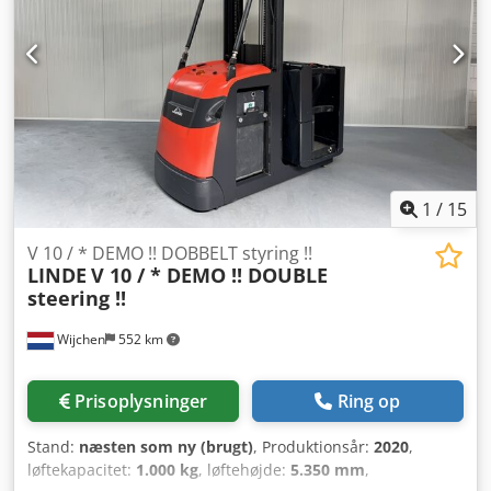
1
/
15
V 10 / * DEMO !! DOBBELT styring !!
LINDE
V 10 / * DEMO !! DOUBLE
steering !!
Wijchen
552 km
Prisoplysninger
Ring op
Stand:
næsten som ny (brugt)
, Produktionsår:
2020
,
løftekapacitet:
1.000 kg
, løftehøjde:
5.350 mm
,