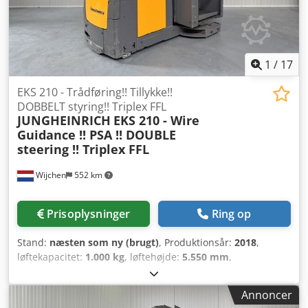
1
/
17
EKS 210 - Trådføring!! Tillykke!!
DOBBELT styring!! Triplex FFL
JUNGHEINRICH
EKS 210 - Wire
Guidance !! PSA !! DOUBLE
steering !! Triplex FFL
Wijchen
552 km
Prisoplysninger
Ring op
Stand:
næsten som ny (brugt)
, Produktionsår:
2018
,
løftekapacitet:
1.000 kg
, løftehøjde:
5.550 mm
,
bygningshøjde:
2.360 mm
, driftstimer:
2.442 h
,
brændstoftype:
elektrisk
, mastetype:
triplex
, Producent +
Annoncer
model: JUNGHEINRICH EKS 210 Mast: Z + i - 3F5550 ID: