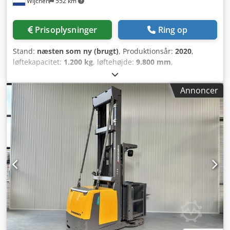
Wijchen
552 km
Prisoplysninger
Ring op
Stand:
næsten som ny (brugt)
, Produktionsår:
2020
,
løftekapacitet:
1.200 kg
, løftehøjde:
9.800 mm
,
bygningshøjde:
3.830 mm
, driftstimer:
3.869 h
,
brændstoftype:
elektrisk
, mastetype:
triplex
, Fabrikant +
Annoncer
model: JUNGHEINRICH EKS 412 s Mast: Z + i - 3F9800 ID:
25114.5389 Cjdpfjzq Ui Sox Ag Toha Kategori: Brugt Mast:
Triplex (3F) Laveste højde: 3830 mm Løftehøjde: 9800 mm
Kapacitet: 1200 kg Platformhøjde: 9000 mm Plukkehøjde:
10600 mm Init.: Ja Kabinebredde: 1300 mm År: 2020 Timer:
3869 Batteri: 48 V / 620 Ah Valgmuligheder: Fuldt udstyret!!
- Triplex mast - FFL - SIKKERHEDSdøre med
VIPPEFUNKTION!! - PSA - Blue spot - Justerbare gafler! -
Induktion / ledningsstyring