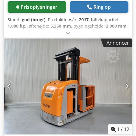
Prisoplysninger
Ring op
Stand:
god (brugt)
, Produktionsår:
2017
, løftekapacitet:
1.000 kg
, løftehøjde:
5.350 mm
, bygningshøjde:
2.900 mm
,
driftstimer:
3.324 h
, brændstoftype:
elektrisk
, Fabrikant +
model: STILL EK-X 10 Mast: 2W5350 ID: 25100.3210
Annoncer
Kategori: Brugt Mast: 2W Laveste højde: 2900 mm
Løftehøjde: 5350 mm Kapacitet: 1000 kg Platformhøjde:
4750 mm Plukkehøjde: 6350 mm Initialløft: Ja
Kabinebredde: 1200 mm Årgang: 2017 Timer: 3324 timer
Cjdpfezq Uirjx Ag Teha Kapacitet: 24 v / 560 ah - årg. 2019
1
/
12