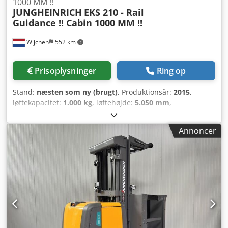
1000 MM !!
JUNGHEINRICH
EKS 210 - Rail
Guidance !! Cabin 1000 MM !!
Wijchen
552 km
Prisoplysninger
Ring op
Stand:
næsten som ny (brugt)
, Produktionsår:
2015
,
løftekapacitet:
1.000 kg
, løftehøjde:
5.050 mm
,
bygningshøjde:
2.900 mm
, driftstimer:
3.183 h
,
brændstoftype:
elektrisk
, mastetype:
duplex
, Fabrikant +
Annoncer
model: JUNGHEINRICH EKS 210 Mast: Z + S - 2W5050 ID:
25053.2983 Kategori: Brugte Mast: 2W Sænket højde: 2900
mm Løftehøjde: 5050 mm Kapacitet: 1000 kg
Platformshøjde: 4250 mm Plukkehøjde: 5850 mm Initiering:
Ja Kabinebredde: 1000 mm År: 2015 Timer: 3183 timer
Cedpjzq Udvefx Ag Teha Kapacitet: 48 V / 465 Ah Optioner:
- Sideføring / Skinnestyring