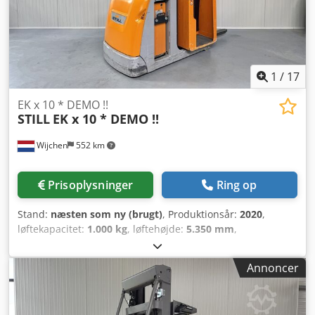
1
/
17
EK x 10 * DEMO !!
STILL
EK x 10 * DEMO !!
Wijchen
552 km
Prisoplysninger
Ring op
Stand:
næsten som ny (brugt)
, Produktionsår:
2020
,
løftekapacitet:
1.000 kg
, løftehøjde:
5.350 mm
,
bygningshøjde:
2.900 mm
, driftstimer:
1.306 h
,
brændstoftype:
elektrisk
, mastetype:
duplex
, Producent +
Annoncer
model: STILL EK-X 10 Mast: 2W5350 ID: 25081.5290
Kategori: Demo Mast: 2W Laveste højde: 2900 mm
Løftehøjde: 5350 mm Kapacitet: 1000 kg Platformshøjde: