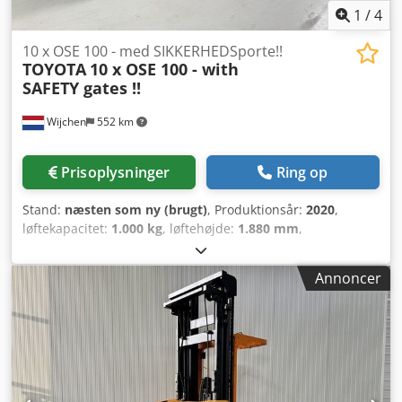
1
/
4
10 x OSE 100 - med SIKKERHEDSporte!!
TOYOTA
10 x OSE 100 - with
SAFETY gates !!
Wijchen
552 km
Prisoplysninger
Ring op
Stand:
næsten som ny (brugt)
, Produktionsår:
2020
,
løftekapacitet:
1.000 kg
, løftehøjde:
1.880 mm
,
bygningshøjde:
1.560 mm
, driftstimer:
3.102 h
,
brændstoftype:
elektrisk
, mastetype:
duplex
, Fabrikant +
Annoncer
model: TOYOTA OSE 100 Mast: 2W1880 ID: 25110.8747
Kategori: Brugt Mastetype: 2W Nedsænket højde: 1560 mm
Løftehøjde: 1880 mm Kapacitet: 1000 kg Platformhøjde:
1200 mm Plukke højde: 2800 mm Csdpjzq Ul Hsfx Ag Toha
Initialisering: Ja Kabinebredde: 800 mm Årgang: 2020
Timer: 3102 timer Kapacitet: 24V / 620Ah Ekstraudstyr:
med sikkerhedsport !!