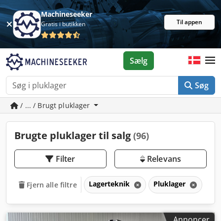
Machineseeker
Til appen
Gratis i butikken
Sælg
Søg
/ ... / Brugt pluklager
Brugte pluklager til salg
(96)
Filter
Relevans
Lagerteknik
Pluklager
Fjern alle filtre
Annoncer