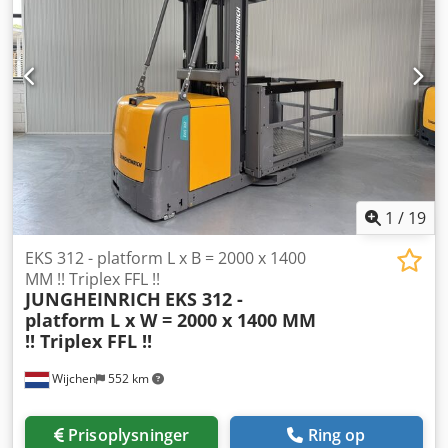
4750 mm Plukkehøjde: 6350 mm Initialløft: Ja
Kabinebredde: 1200 mm Årgang: 2020 Chsdpfx Aozq Ug
Djg Toa Timer: 1306 timer Kapacitet: 24 V / 620 Ah
Ekstraudstyr: 2 x Blue Spot Fuldstændig som ny!!
1
/
19
EKS 312 - platform L x B = 2000 x 1400
MM !! Triplex FFL !!
JUNGHEINRICH
EKS 312 -
platform L x W = 2000 x 1400 MM
!! Triplex FFL !!
Wijchen
552 km
Prisoplysninger
Ring op