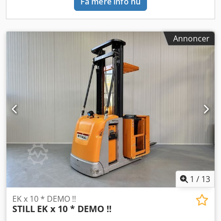
Få mere info nu
Annoncer
1
/
13
EK x 10 * DEMO !!
STILL
EK x 10 * DEMO !!