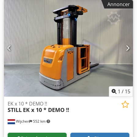
triplex
, Fabrikant + model: STILL EK-X 48 Mast: 3F7150 ID:
Annoncer
26041.5289 Kategori: Brugt Mast: 3F Laveste højde: 2900
mm Løftehøjde: 7150 mm Kapacitet: 1200 kg
Platformhøjde: 6600 mm Plukke-højde: 8200 mm
Kabinebredde: 1200 mm Årgang: 2016 Timer: 3475 timer
Batteri: 48v / 620ah Codpozq Ulysfx Ag Tjha Muligheder:
FULD udstyr!! - Triplex-mast - FFL - DOBBELT styring!!!! -
Justerbare gafler! - Induktions-/trådstyring
1
/
15
EK x 10 * DEMO !!
STILL
EK x 10 * DEMO !!
Wijchen
552 km