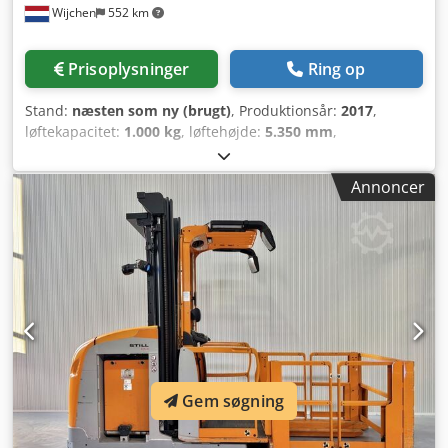
Wijchen
552 km
Prisoplysninger
Ring op
Stand:
næsten som ny (brugt)
, Produktionsår:
2017
,
løftekapacitet:
1.000 kg
, løftehøjde:
5.350 mm
,
bygningshøjde:
2.900 mm
, driftstimer:
903 h
,
brændstoftype:
elektrisk
, mastetype:
duplex
, Producent +
Annoncer
model: STILL EK-X 10 Mast: 2W5350 ID: 25052.0274
Kategori: Demo Mast: 2W Cedpfx Aezq Uc Sog Teha
Nedfældet højde: 2900 mm Løftehøjde: 5350 mm
Kapacitet: 1000 kg Platformshøjde: 4750 mm Plukkehøjde:
6350 mm Initialiseret: Ja Kabinebredde: 1200 mm År: 2017
Timer: 903 timer Kapacitet: 24 V / 620 Ah Muligheder:
Gem søgning