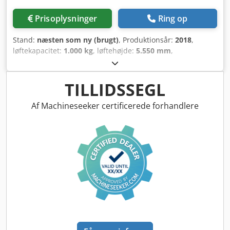
Prisoplysninger
Ring op
Stand:
næsten som ny (brugt)
, Produktionsår:
2018
,
løftekapacitet:
1.000 kg
, løftehøjde:
5.550 mm
,
bygningshøjde:
2.360 mm
, driftstimer:
2.482 h
,
brændstoftype:
elektrisk
, mastetype:
triplex
, Producent +
model: JUNGHEINRICH EKS 210 Mast: Z + i - 3F5550 ID:
TILLIDSSEGL
25064.5759 Kategori: Brugt Mast: 3F Nedfældet højde: 2360
mm Løftehøjde: 5550 mm Kapacitet: 1000 kg
Af Machineseeker certificerede forhandlere
Platformshøjde: 4750 mm Plukkehøjde: 6350 mm
Initialiseret: Ja Kabinebredde: 1500 mm År: 2018 Timer:
2482 timer Chsdpjzq Udisfx Ag Toa Kapacitet: 48 V / 465 Ah
Ekstraudstyr: FULD udstyrspakke!! - Triplexmast - FFL -
DOBBELT styresystem!!!! - Justerbare gafler! - 2 x blåt
arbejdslys - PSA - Fjernlys - Induktiv / trådstyring