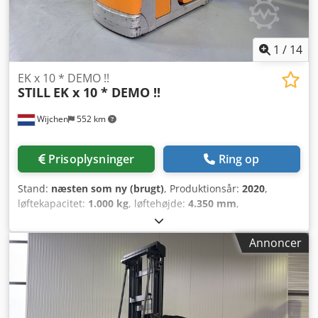
1
/
14
EK x 10 * DEMO !!
STILL
EK x 10 * DEMO !!
Wijchen
552 km
Prisoplysninger
Ring op
Stand:
næsten som ny (brugt)
, Produktionsår:
2020
,
løftekapacitet:
1.000 kg
, løftehøjde:
4.350 mm
,
bygningshøjde:
2.480 mm
, driftstimer:
415 h
,
brændstoftype:
elektrisk
, mastetype:
duplex
, Fabrikant +
Annoncer
model: STILL EK-X 10 Mast: 2W4350 ID: 26031.4368
Kategori: Demo Mast: 2W Gafler: 1200 mm Sænket højde:
2480 mm Løftehøjde: 4350 mm Kapacitet: 1000 kg
Platformhøjde: 3750 mm Plukke højde: 5350 mm Chjdpfx
Agozq Ulaj Tja Initiering: Ja Kabinebredde: 900 mm År: