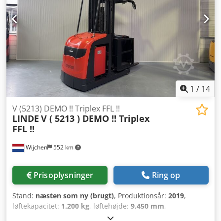
2020 Timer: 415 timer Kapacitet: 24v / 620ah Ekstraudstyr:
Chassis = 980 mm !! 2 x Blue spot Komplet SOM ny!!
1
/
14
V (5213) DEMO !! Triplex FFL !!
LINDE
V ( 5213 ) DEMO !! Triplex
FFL !!
Wijchen
552 km
Prisoplysninger
Ring op
Stand:
næsten som ny (brugt)
, Produktionsår:
2019
,
løftekapacitet:
1.200 kg
, løftehøjde:
9.450 mm
,
bygningshøjde:
3.900 mm
, driftstimer:
1.455 h
,