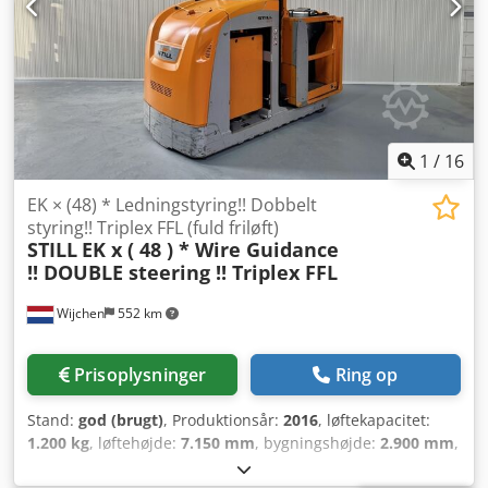
1
/
16
EK × (48) * Ledningstyring!! Dobbelt
styring!! Triplex FFL (fuld friløft)
STILL
EK x ( 48 ) * Wire Guidance
!! DOUBLE steering !! Triplex FFL
Wijchen
552 km
Prisoplysninger
Ring op
Stand:
god (brugt)
, Produktionsår:
2016
, løftekapacitet:
1.200 kg
, løftehøjde:
7.150 mm
, bygningshøjde:
2.900 mm
,
driftstimer:
3.475 h
, brændstoftype:
elektrisk
, mastetype: