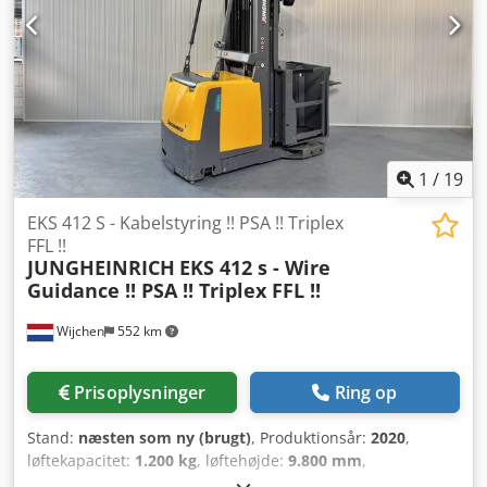
udstyret !! – Triplexmast – FFL – SIKKERHEDSDØRE med
VÆLTEFUNKTION !! – PSA – Blå prik – Justerbare gafler –
Induktions-/ledningsstyring
1
/
19
EKS 412 S - Kabelstyring !! PSA !! Triplex
FFL !!
JUNGHEINRICH
EKS 412 s - Wire
Guidance !! PSA !! Triplex FFL !!
Wijchen
552 km
Prisoplysninger
Ring op
Stand:
næsten som ny (brugt)
, Produktionsår:
2020
,
løftekapacitet:
1.200 kg
, løftehøjde:
9.800 mm
,
bygningshøjde:
3.830 mm
, driftstimer:
4.672 h
,