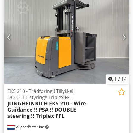
25064.5758 Kat.: Brugt Mast: 3F Nedre højde: 2360 mm
Løftehøjde: 5550 mm Kapacitet: 1000 kg Platformshøjde:
4750 mm Plukhøjde: 6350 mm Chodpjzq Udpofx Ag Tja
Initialiseret: Ja Kabinebredde: 1500 mm År: 2018 Timer:
2441 timer Kapacitet: 48 V / 465 Ah Muligheder: Fuld
udstyrspakke!! - Triplexmast - FFL - DOBBELT styresystem!!!!
- Justerbare gafler! - 2 x blå arbejdslys - PSA - Arbejdslys -
Induktiv/trådstyring
1
/
14
EKS 210 - Trådføring!! Tillykke!!
DOBBELT styring!! Triplex FFL
JUNGHEINRICH
EKS 210 - Wire
Guidance !! PSA !! DOUBLE
steering !! Triplex FFL
Wijchen
552 km