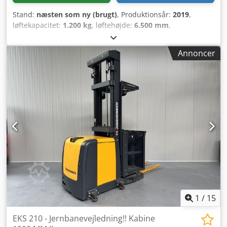
Stand:
næsten som ny (brugt)
, Produktionsår:
2019
,
løftekapacitet:
1.200 kg
, løftehøjde:
6.500 mm
,
bygningshøjde:
3.000 mm
, driftstimer:
1.874 h
,
brændstoftype:
elektrisk
, mastetype:
triplex
, Fabrikant +
Annoncer
model: JUNGHEINRICH EKS 312 Cjdpozq Ud Aefx Ag Toha
Mast: P + F - 3F6500 ID: 25116.5772 Kategori: Brugt Mast:
3F Lavest højde: 3000 mm Løftehøjde: 6500 mm Kapacitet:
1200 kg / 600 kg Platformshøjde: 6500 mm Plukkehøjde:
8100 mm Kabinebredde: 1400 mm Årgang: 2019 Timer:
1874 timer Kapacitet: 48 V / 620 Ah Optioner: - Triplex mast
- FFL - SPECIEL platform!!!! (L x B = 2000 x 1400 mm!!) -
Styrehjul på sikkerhedslåger – komplet SOM NY!!
1
/
15
EKS 210 - Jernbanevejledning!! Kabine