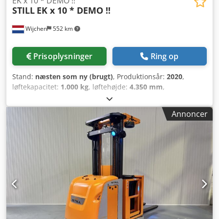
EK x 10 * DEMO !!
STILL
EK x 10 * DEMO !!
Wijchen
552 km
Prisoplysninger
Ring op
Stand:
næsten som ny (brugt)
, Produktionsår:
2020
,
løftekapacitet:
1.000 kg
, løftehøjde:
4.350 mm
,
bygningshøjde:
2.480 mm
, driftstimer:
413 h
,
brændstoftype:
elektrisk
, mastetype:
duplex
, Producent +
Annoncer
model: STILL EK-X 10 Mast: 2W4350 ID: 26031.4366
Kategori: Demo Mast: 2W Gafler: 1200 mm Nedsænket
højde: 2480 mm Løftehøjde: 4350 mm Kapacitet: 1000 kg
Platformshøjde: 3750 mm Plukke højde: 5350 mm
Initiering: Ja Kabinebredde: 900 mm Årgang: 2020 Timer:
413 timer Batterikapacitet: 24v / 620Ah Ekstraudstyr:
Chassis = 980 mm!! Chsdpezq Ulgefx Ag Tea 2 x Blue spot
Komplet som ny!!