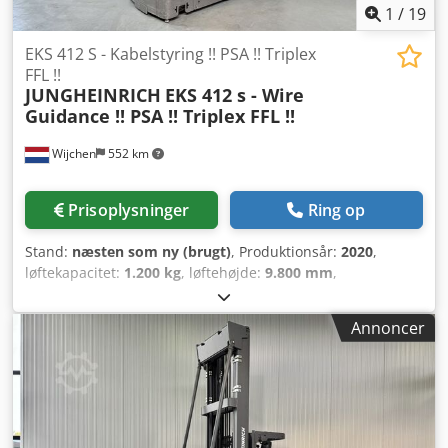
1
/
19
EKS 412 S - Kabelstyring !! PSA !! Triplex
FFL !!
JUNGHEINRICH
EKS 412 s - Wire
Guidance !! PSA !! Triplex FFL !!
Wijchen
552 km
Prisoplysninger
Ring op
Stand:
næsten som ny (brugt)
, Produktionsår:
2020
,
løftekapacitet:
1.200 kg
, løftehøjde:
9.800 mm
,
bygningshøjde:
3.830 mm
, driftstimer:
4.883 h
,
brændstoftype:
elektrisk
, mastetype:
triplex
, Producent +
Annoncer
model: JUNGHEINRICH EKS 412 s Mast: Z + i - 3F9800 ID:
25114.5388 Kategori: Brugt Mast: 3F Nedsænket højde:
3830 mm Csdezq Ui Eepfx Ag Toha Løftehøjde: 9800 mm
Kapacitet: 1200 kg Platformshøjde: 9000 mm Plukke højde:
10600 mm Init.: Ja Kabinebredde: 1300 mm År: 2020 Timer:
4883 timer Kapacitet: 48 V / 620 Ah Ekstraudstyr: FULDT