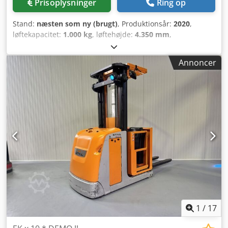
Prisoplysninger
Ring op
Stand:
næsten som ny (brugt)
, Produktionsår:
2020
,
løftekapacitet:
1.000 kg
, løftehøjde:
4.350 mm
,
bygningshøjde:
2.480 mm
, driftstimer:
439 h
,
brændstoftype:
elektrisk
, mastetype:
duplex
, Fabrikant +
Annoncer
model: STILL EK-X 10 Mast: 2W4350 ID: 26031.4372
Kategori: Demo Mast: 2W Gafler: 1200 mm Laveste højde:
2480 mm Løftehøjde: 4350 mm Kapacitet: 1000 kg
Csdpfezq Ulmjx Ag Tsha Platformhøjde: 3750 mm Plukke
højde: 5350 mm Initialløft: Ja Kabinebredde: 900 mm År:
2020 Timer: 439 timer Kapacitet: 24V / 620Ah Ekstraudstyr:
Karrosseri = 980 mm !! 2 x Blue spot Komplet SOM ny !!
1
/
17