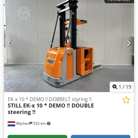
1
/
19
EK-x 10 * DEMO !! DOBBELT styring !!
STILL
EK-x 10 * DEMO !! DOUBLE
steering !!
Wijchen
552 km