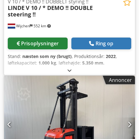
V 10 / * DEMO !! DOBBELT styring !!
LINDE
V 10 / * DEMO !! DOUBLE
steering !!
Wijchen
552 km
Prisoplysninger
Ring op
Stand:
næsten som ny (brugt)
, Produktionsår:
2022
,
løftekapacitet:
1.000 kg
, løftehøjde:
5.350 mm
,
bygningshøjde:
2.900 mm
, driftstimer:
1.033 h
,
brændstoftype:
elektrisk
, mastetype:
duplex
, Producent +
Annoncer
model: LINDE V 10 / Mast: 2W5350 Csdpozrnyajfx Ag Toha
ID: 26083.5198 Kat.: Demo Mast: 2W Nedre højde: 2900
mm Løftehøjde: 5350 mm Kapacitet: 1000 kg
Platformshøjde: 4750 mm Initialiseret: Ja Kabinebredde:
1200 mm År: 22 Timer: 1033 timer Kapacitet: 24V / 930Ah
Ekstraudstyr: FULD udstyrspakke!! - DOBBELT styretøj!!!! -
Specielle SIKKERHEDSGITTER !! - Justerbare gafler! - 2 x blåt
arbejdslys