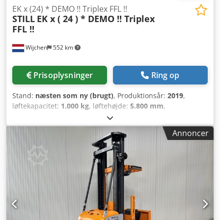
EK x (24) * DEMO !! Triplex FFL !!
STILL
EK x ( 24 ) * DEMO !! Triplex
FFL !!
Wijchen
552 km
Prisoplysninger
Ring op
Stand:
næsten som ny (brugt)
, Produktionsår:
2019
,
løftekapacitet:
1.000 kg
, løftehøjde:
5.800 mm
,
bygningshøjde:
2.450 mm
, driftstimer:
955 h
,
brændstoftype:
elektrisk
, mastetype:
triplex
, Producent +
Annoncer
model: STILL EK-X 24 Mast: 3F5800 ID: 25091.5029 Kategori:
Demo Mast: 3F Nedsænket højde: 2450 mm Løftehøjde:
5800 mm Kapacitet: 1000 kg Platformhøjde: 5250 mm
Plukhøjde: 6850 mm Initialløft: Ja Kabinebredde: 1200 mm
Cjdpfx Agozq Uhhs Teha År: 2019 Timer: 955 timer
Batterikapacitet: 24 v / 840 ah Tilvalg: - Triplexmast - Fuld
friløft, stand som NY!