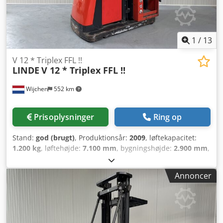
1
/
13
V 12 * Triplex FFL !!
LINDE
V 12 * Triplex FFL !!
Wijchen
552 km
Prisoplysninger
Ring op
Stand:
god (brugt)
, Produktionsår:
2009
, løftekapacitet:
1.200 kg
, løftehøjde:
7.100 mm
, bygningshøjde:
2.900 mm
,
driftstimer:
2.962 h
, brændstoftype:
elektrisk
, mastetype:
triplex
, Producent + model: LINDE V 12 / 015 Mast: 3F7100
Annoncer
ID: 26062.5019 Kategori: Brugt Mast: 3F Nedsænket højde:
2900 mm Løftehøjde: 7100 mm Chsdjzq Upfepfx Ag Toa
Kapacitet: 1200 kg Platformhøjde: 6580 mm Plukke højde:
8180 mm Initialløft: Ja Kabinebredde: 1200 mm Årgang:
2009 Driftstimer: 2962 timer Batterikapacitet: 48v / 620Ah