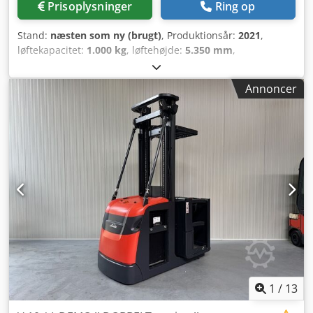
Prisoplysninger
Ring op
Stand:
næsten som ny (brugt)
, Produktionsår:
2021
,
løftekapacitet:
1.000 kg
, løftehøjde:
5.350 mm
,
bygningshøjde:
2.900 mm
, driftstimer:
498 h
,
brændstoftype:
elektrisk
, mastetype:
duplex
, Producent +
Annoncer
model: STILL EK-X 10 Mast: 2W5350 ID: 26092.2114 Kat.:
Demo Mast: 2W Nedfældet højde: 2900 mm Løftehøjde:
5350 mm Kapacitet: 1000 kg Platformshøjde: 4750 mm
Initialiseret: Ja Kabinebredde: 1200 mm År: 2021 Timer:
498 timer Cjdpfxozrnytj Ag Toha Kapacitet: 24V / 620Ah
Ekstraudstyr: FULD udstyrspakke!! – DOBBELT styretøj!!!! -
Specielle SIKKERHEDSHEGN!! - Justerbare gafler! - 2 x blå
arbejdslys – Fremstår som NY!!
1
/
13