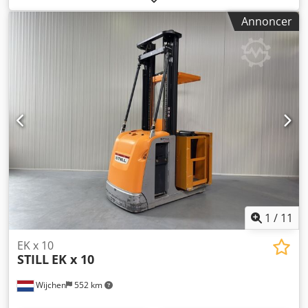
brændstoftype:
elektrisk
, mastetype:
triplex
, Producent +
Annoncer
model: JUNGHEINRICH EKS 412 s Mast: Z + i - 3F9800 ID:
25114.5387 Kategori: Brugt Mast: Triplex (3F) Sænket højde:
3830 mm Løftehøjde: 9800 mm Kapacitet: 1200 kg
Platformhøjde: 9000 mm Plukke højde: 10600 mm
Initialisering: Ja Kabinebredde: 1300 mm År: 2020 Codpfjzq
Uixjx Ag Toha Timer: 4672 timer Kapacitet: 48V / 620 Ah
Ekstraudstyr: - Triplex mast - FFL - SIKKERHEDS døre med
tilt funktion!! - PSA - Blå spot - Justerbare gafler -
Induktions- / ledningsstyring
1
/
11
EK x 10
STILL
EK x 10
Wijchen
552 km