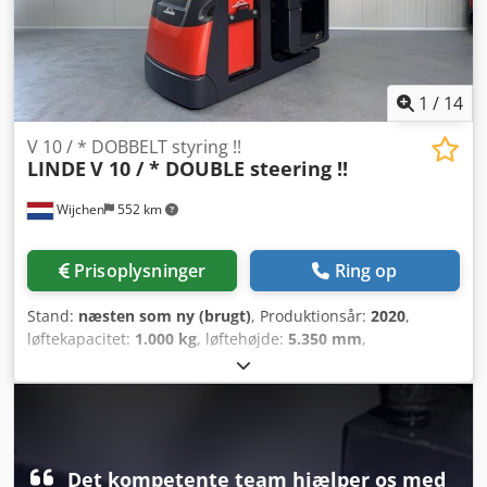
1
/
14
V 10 / * DOBBELT styring !!
LINDE
V 10 / * DOUBLE steering !!
Wijchen
552 km
Prisoplysninger
Ring op
Stand:
næsten som ny (brugt)
, Produktionsår:
2020
,
løftekapacitet:
1.000 kg
, løftehøjde:
5.350 mm
,
bygningshøjde:
2.900 mm
, driftstimer:
1.660 h
,
brændstoftype:
elektrisk
, mastetype:
duplex
, Producent +
model: LINDE V 10 / Mast: 2W5350 ID: 26083.71 Kategori:
Brugt Mast: 2W Nedfældet højde: 2900 mm Løftehøjde:
5350 mm Kapacitet: 1000 kg Platformshøjde: 4750 mm
Plukkehøjde: 6350 mm Initialiseret: Ja Kabinebredde: 1200
Det kompetente team hjælper os med