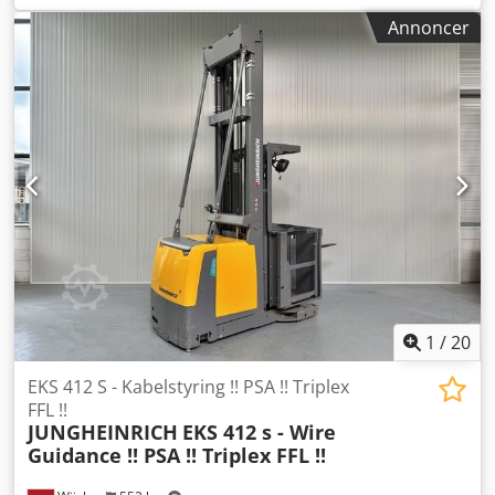
brændstoftype:
elektrisk
, mastetype:
triplex
, Producent +
Annoncer
model: LINDE V (5213) Mast: 3F9450 ID: 25123.0202 Kat.:
Demo Mast: 3F Nedfældet højde: 3900 mm Løftehøjde:
9450 mm Kapacitet: 1200 kg Platformshøjde: 8900 mm
Plukhøjde: 10500 mm Initialiseret: Ja Kabinebredde: 1200
mm År: 2019 Timer: 1455 timer Kapacitet: 48 V / 620 Ah
Cjdpfjzq Ukpox Ag Tsha Ekstraudstyr: - Mast, Triplex - FFL -
Specielle SIKKERHEDSporte !!!! - Justerbare gafler! - 2 x blå
& rød
1
/
20
EKS 412 S - Kabelstyring !! PSA !! Triplex
FFL !!
JUNGHEINRICH
EKS 412 s - Wire
Guidance !! PSA !! Triplex FFL !!