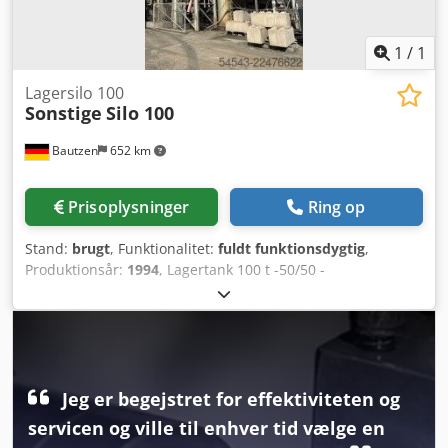
1
/
1
Lagersilo 100
Sonstige
Silo 100
Bautzen
652 km
Prisoplysninger
Ring op
Stand:
brugt
, Funktionalitet:
fuldt funktionsdygtig
,
Produktionsår:
1994
, Lagertank 100 t -50/50 -
Transportskruer Dedpfx Akjzq S Iromjkr
Jeg er begejstret for effektiviteten og
servicen og ville til enhver tid vælge en