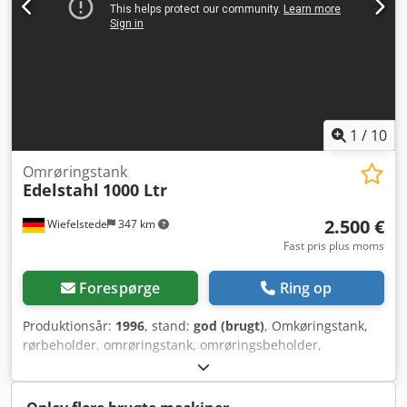
1
/
10
Omrøringstank
Edelstahl
1000 Ltr
2.500 €
Wiefelstede
347 km
Fast pris plus moms
Forespørge
Ring op
Produktionsår:
1996
, stand:
god (brugt)
, Omkøringstank,
rørbeholder, omrøringstank, omrøringsbeholder,
siloanlæg, transportsilo, tank, gødningslagersilo,
smeltebeholder, smeltetank - Rustfri ståltank: med
omrører og vibrationsgrænsekontakt - Kapacitet: 1000 ltr -