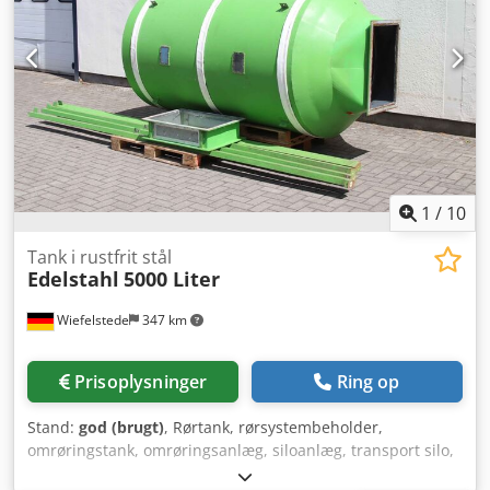
1
/
10
Tank i rustfrit stål
Edelstahl
5000 Liter
Wiefelstede
347 km
Prisoplysninger
Ring op
Stand:
god (brugt)
, Rørtank, rørsystembeholder,
omrøringstank, omrøringsanlæg, siloanlæg, transport silo,
tank, gødningslagersilo, smeltebeholder, smeltetank -