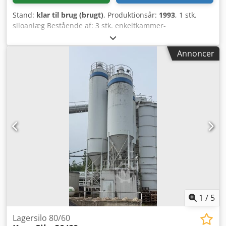
Stand:
klar til brug (brugt)
, Produktionsår:
1993
, 1 stk.
siloanlæg Bestående af: 3 stk. enkeltkammer-
cementosiloer med hver ca. 80 tons kapacitet 1 stk.
dobbeltkammer-cementosilo med en samlet kapacitet på
Annoncer
ca. 80 tons (40 tons / 40 tons) Byggeår: 1993 Tilgængeligt
med det samme Inklusive stålunderkonstruktion Placering:
Nær Wittenberg Dksdpfx Akezq Albjmjr Tilbudsbetingelser:
Alle priser er angivet netto, afhentet på lokationen (EXW).
Forbehold for mellemsalg. Forbehold for fejl, ændringer og
eventuelle fejlagtige fremstillinger. Salg uden garanti
og/eller reklamationsret, som beset, i den foreliggende
tilstand og afhentet på lokationen. Enhver kopiering,
videregivelse, offentliggørelse eller anden brug af dette
tilbud – også i uddrag – er udtrykkeligt forbudt uden
forudgående skriftlig godkendelse.
1
/
5
Lagersilo 80/60