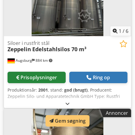
1
/
6
Siloer i rustfrit stål
Zeppelin
Edelstahlsilos 70 m³
Augsburg
884 km
Prisoplysninger
Ring op
Produktionsår:
2001
, stand:
god (brugt)
, Producent:
Zeppelin Silo- und Apparatetechnik GmbH Type: Rustfri
stålsilo Byggeår: 2001 Volumen: 70 m³ pr. silo Materiale:
Rustfrit stål Fyldmateriale: PA-/PP-granulat Vægtfylde: 0,6
Annoncer
kg/dm³ Dkodpfx Ajzqkfpekmjr Silohøjde: 12.500 mm
Gem søgning
Silodiameter: 3.000 mm Maks. driftsovertryk: 45 mbar
Tilladt undertryk: 5 mbar Maks. driftstemperatur: 50 °C
Maks. indkørselsdybde: 11.000 mm Vægfriktionskoefficient: