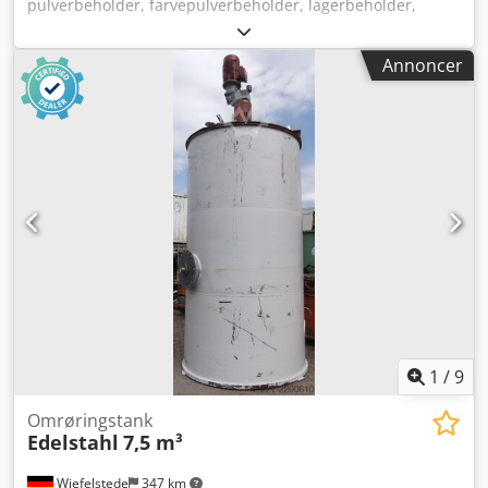
pulverbeholder, farvepulverbeholder, lagerbeholder,
siloanlæg, tank, silo -Siloanlæg: granulatbeholder på
massiv understel, stabelbar Dksdexvxmlopfx Akmsr -
Annoncer
Kapacitet: ca. 600 liter -Beholder: materiale aluminium -
Indløb/udløb: 450 x 450 mm / Ø 200 mm -Dimensioner: se
fotos / teknisk tegning -Totalmål: 1190/1180/H1315 mm -
Vægt: 137 kg
1
/
9
Omrøringstank
Edelstahl
7,5 m³
Wiefelstede
347 km