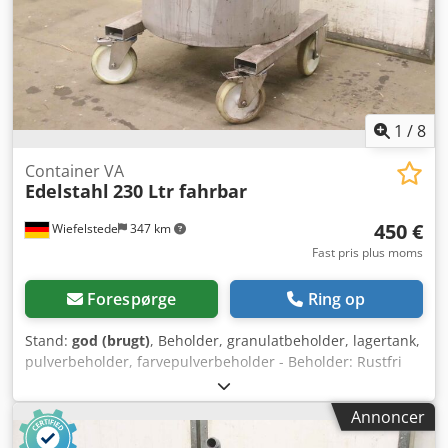
1
/
8
Container VA
Edelstahl
230 Ltr fahrbar
450 €
Wiefelstede
347 km
Fast pris plus moms
Forespørge
Ring op
Stand:
god (brugt)
, Beholder, granulatbeholder, lagertank,
pulverbeholder, farvepulverbeholder - Beholder: Rustfri
ståltank med styrehjul - Kapacitet: ca. 230 liter Dkodpfx
Ajvpdrdjkmer - Antal: 2 beholdere til rådighed - Pris: pr.
Annoncer
stk. - Dimensioner: 750/700/H890 mm - Vægt: 62 kg/stk.