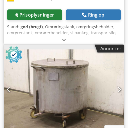
Prisoplysninger
Ring op
Stand:
god (brugt)
, Omrøringstank, omrøringsbeholder,
omrører-tank, omrørerbeholder, siloanlæg, transportsilo,
tank, gødningslagersilo -Tanken kommer fra en
lakproducent -Tilstand: i henhold til billeder -Tanken kan
Annoncer
renses mod merpris Dkjdpfx Aecdgbcskmer -Tank og
omrører af rustfrit stål -Gearmotor: 15 kW 311 o/min -
Indhold: 7,5 m³ -Udløb: i bunden -på standfod -
Dimensioner: 2050/2050/H5570 mm -Vægt: 1715 kg