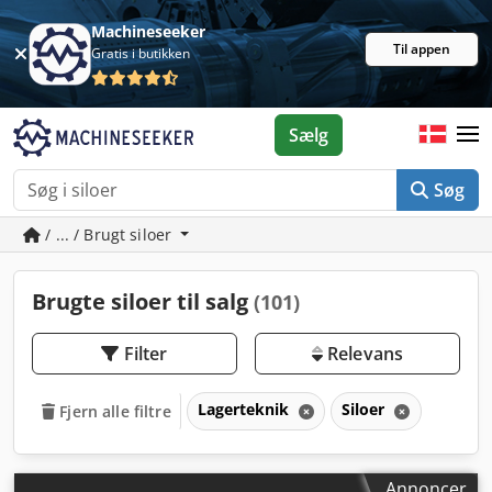
Machineseeker
Til appen
Gratis i butikken
Sælg
Søg
/ ... / Brugt siloer
Brugte siloer til salg
(101)
Filter
Relevans
Lagerteknik
Siloer
Fjern alle filtre
Annoncer