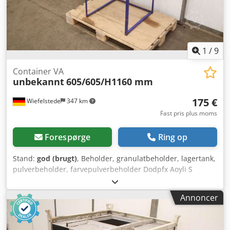
1
/
9
Container VA
unbekannt
605/605/H1160 mm
175 €
Wiefelstede
347 km
Fast pris plus moms
Forespørge
Ring op
Stand:
god (brugt)
, Beholder, granulatbeholder, lagertank,
pulverbeholder, farvepulverbeholder Dodpfx Aoyli S
Eekmokr - Beholder: Granulatbeholder - Materiale: Tank i
rustfrit stål - Mål: se teknisk tegning på foto - Antal: 2
Annoncer
beholdere tilgængelige - Pris: pr. stk. - Dimensioner:
605/605/H1160 mm - Vægt: 28 kg/stk.