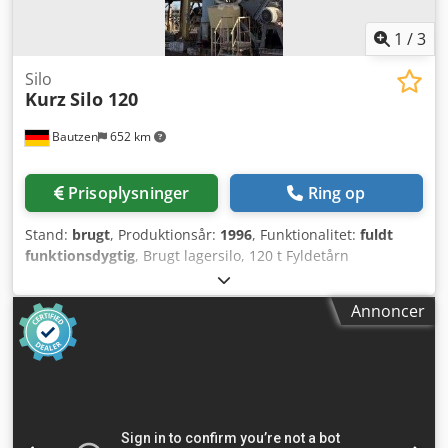
1
/
3
Silo
Kurz
Silo 120
Bautzen
652 km
Prisoplysninger
Ring op
Stand:
brugt
, Produktionsår:
1996
, Funktionalitet:
fuldt
funktionsdygtig
, Brugt lagersilo, 120 t Fyldetårn
Dksdpfxozq Sz Se Akmjr 1 x 50 t 1 x 60 t/30-30
Transportskruer
Annoncer