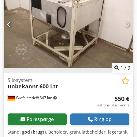
1
/
9
Silosystem
unbekannt
600 Ltr
550 €
Wiefelstede
347 km
Fast pris plus moms
Forespørge
Ring op
Stand:
god (brugt)
, Beholder, granulatbeholder, lagertank,