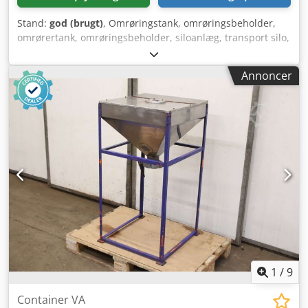
Stand:
god (brugt)
, Omrøringstank, omrøringsbeholder,
omrørertank, omrøringsbeholder, siloanlæg, transport silo,
tank, gødningslagersilo -Tanken stammer fra en
lakproducent -Tank og omrører i rustfrit stål -Tanken kan
Annoncer
rengøres mod merpris -Omrører med savtandede blade -
Gearmotor: 15 kW, 311 o/min Dedpscdga Uefx Akmokr -
Volumen: 7,5 m³ -Udløb: nederst -Monteret på standfod -
Dimensioner: 2050/2050/H5570 mm -Vægt: 1750 kg
1
/
9
Container VA