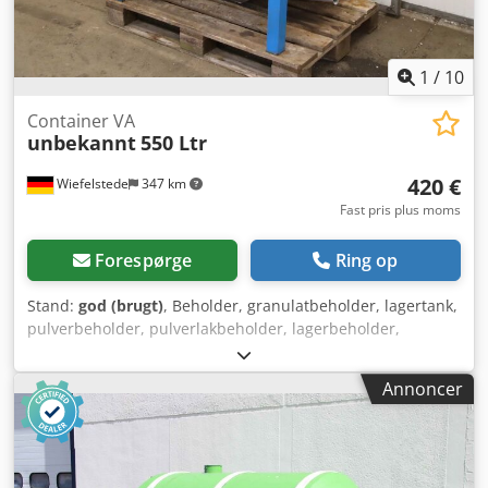
1
/
10
Container VA
unbekannt
550 Ltr
420 €
Wiefelstede
347 km
Fast pris plus moms
Forespørge
Ring op
Stand:
god (brugt)
, Beholder, granulatbeholder, lagertank,
pulverbeholder, pulverlakbeholder, lagerbeholder,
siloanlæg, tank, silo, beholder af polypropylen - Siloanlæg:
granulatbeholder i polypropylen med niveaumåler
Annoncer
Dkodpfxoyv Atxs Akmor - Kapacitet: ca. 550 l - Beholder:
rustfrit stål - Mål: se fotos / teknisk tegning - Dimensioner:
1000/760/H890 mm - Vægt: 79 kg