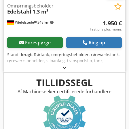
Omrørningsbeholder
Edelstahl
1,3 m³
1.950 €
Wiefelstede
348 km
Fast pris plus moms
Forespørge
Ring op
Stand:
brugt
, Rørtank, omrøringsbeholder, røreværkstank,
røreværksbeholder, siloanlæg, transportsilo, tank,
gødningslagersilo, smeltebeholder, smeltetank -Materiale:
rustfrit stål -Beslag: til omrøringsværk -Tankindhold: 1,3 m³
-Indvendig diameter tank: 1230 mm -Indvendig højde tank:
TILLIDSSEGL
1120 mm -Dobbeltvægget beholder: kan køles eller
opvarmes -Udstyr: udløb i bunden, på ståfødder, med
Af Machineseeker certificerede forhandlere
beslag til omrøringsværk (uden omrøringsværk) -
Transportmål: 1280/1300/H2100 mm -Vægt: 430 kg
Dkodpfxsb Rgyrj Akmsr