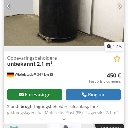
1
/
5
Opbevaringsbeholdere
unbekannt
2,1 m³
450 €
Wiefelstede
347 km
Fast pris plus moms
Forespørge
Ring op
Stand:
brugt
, Lagringsbeholder, siloanlæg, tank,
gødningslagersilo - Materiale: Plast (PE) - Lagersilo: 2,1 m³ -
Monteret på: Standfod Dodpfsd R Nfujx Akmskr - Låg:
Aftageligt - Tilslutninger: Flere - Dimensioner: