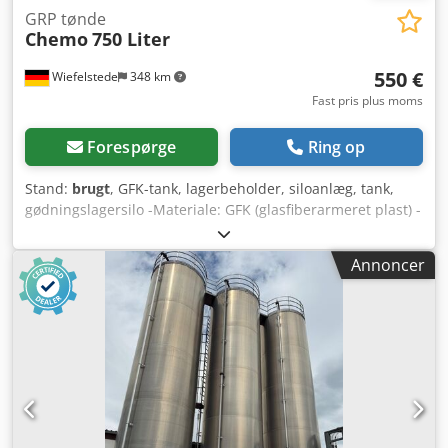
GRP tønde
Chemo
750 Liter
550 €
Wiefelstede
348 km
Fast pris plus moms
Forespørge
Ring op
Stand:
brugt
, GFK-tank, lagerbeholder, siloanlæg, tank,
gødningslagersilo -Materiale: GFK (glasfiberarmeret plast) -
Lagersilo: 750 liter -med: Stålstativ Dkodpfscnf E Hjx Akmsr
-Inspektionslem -Dimensioner: 1650/920/H900 mm -Vægt:
Annoncer
130 kg