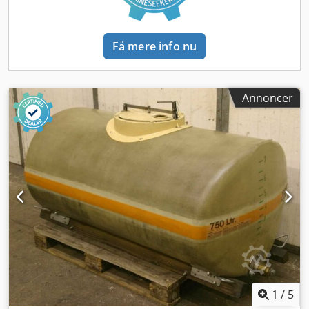
Få mere info nu
Annoncer
1
/
5