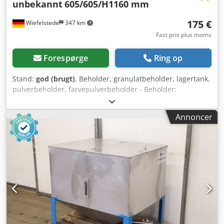
unbekannt
605/605/H1160 mm
175 €
Wiefelstede
347 km
Fast pris plus moms
Forespørge
Ring op
Stand:
god (brugt)
, Beholder, granulatbeholder, lagertank,
pulverbeholder, farvepulverbeholder - Beholder:
Granulatbeholder - Materiale: Tank i rustfrit stål - Mål: se
teknisk tegning på foto - Antal: 2 beholdere tilgængelige -
Annoncer
Pris: pr. stk. - Dimensioner: 605/605/H1160 mm - Vægt: 28
kg/stk. Dedpfsyli R Ijx Akmjkr