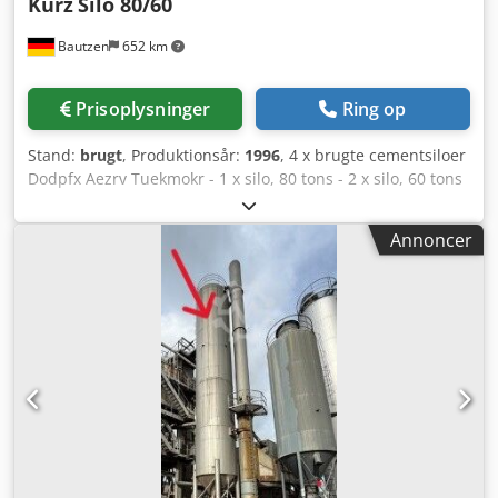
Kurz
Silo 80/60
Bautzen
652 km
Prisoplysninger
Ring op
Stand:
brugt
, Produktionsår:
1996
, 4 x brugte cementsiloer
Dodpfx Aezrv Tuekmokr - 1 x silo, 80 tons - 2 x silo, 60 tons
- 1 x silo, 60 tons, opdelt i 30/30 med transportskruer og
filtre
Annoncer