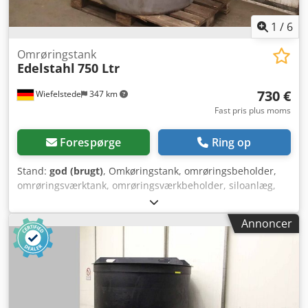
1
/
6
Omrøringstank
Edelstahl
750 Ltr
730 €
Wiefelstede
347 km
Fast pris plus moms
Forespørge
Ring op
Stand:
god (brugt)
, Omkøringstank, omrøringsbeholder,
omrøringsværktank, omrøringsværkbeholder, siloanlæg,
transportsilo, tank, gødning lagersilo, smeltebeholder,
smeltetank - Rustfri ståltank: med omrører - Indhold: 750
Annoncer
liter - Enkeltkomponenter: se billeder Dkodpfx Akjwmk
Tzsmjr - Transportmål: Ø 890 x 1280 mm - Vægt: 171 kg