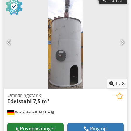
Annoncer
1480/1480/H1920 mm - Vægt: 78 kg
1
/
8
Omrøringstank
Edelstahl
7,5 m³
Wiefelstede
347 km
Prisoplysninger
Ring op