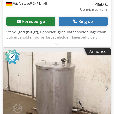
450 €
Wiefelstede
347 km
Fast pris plus moms
Forespørge
Ring op
Stand:
god (brugt)
, Beholder, granulatbeholder, lagertank,
pulverbeholder, pulverfarvebeholder, lagerbeholder,
siloanlæg, tank, silo, polypropylenbeholder -Siloanlæg:
Granulatbeholder af polypropylen med niveaumåler -
Annoncer
Kapacitet: ca. 550 liter -Beholder: Rustfrit stål -Mål: se
fotos / teknisk tegning -Dimensioner: 1015/760/H975 mm
Djdpfx Asyv Au Nokmekr -Vægt: 84 kg