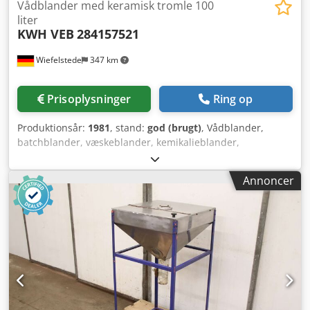
Vådblander med keramisk tromle 100
liter
KWH VEB
284157521
Wiefelstede
347 km
Prisoplysninger
Ring op
Produktionsår:
1981
, stand:
god (brugt)
, Vådblander,
batchblander, væskeblander, kemikalieblander,
tromleblander - Fabrikat: KWH VEB, vådblander med
keramik-tromle - Type: 2841.5.7521 - Tromlekapacitet: 100
Annoncer
liter - Tromlehastighed: 38 omdr./min - Motor: 1,1 kW -
Samlede dimensioner: 1520/670/H930 mm Dksdjvmq Iyjpfx
Akmsr - Vægt: 487 kg