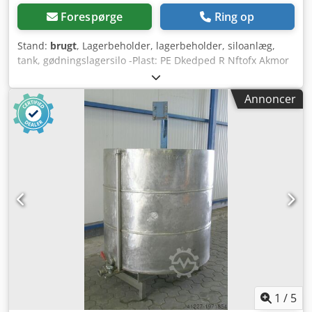
Forespørge
Ring op
Stand:
brugt
, Lagerbeholder, lagerbeholder, siloanlæg,
tank, gødningslagersilo -Plast: PE Dkedped R Nftofx Akmor
-Forsyningssilo: 2,1 m³ -på: fod -Låg: aftageligt -
Tilslutninger: flere -Dimensioner: 1480/1480/H2060 mm -
Annoncer
Vægt: 84 kg
1
/
5