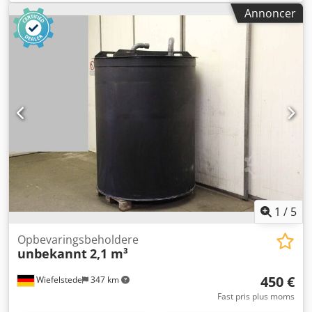
Materiale tank: Rustfrit stål -Tilbehør: Niveauafbryder,
Annoncer
overgangsstykke med filtergaze -Indhold: ca. 5.000 liter -
Beholder: Indvendige mål Ø 1.310 x 3.210 mm -Indløb: Ø
200 mm -Udløb: 745 x 495 mm -Roterende vingemelder:
Maihak MBA 8 -Beholder: Rustfrit stål, stel af stål -Enkelte
komponenter: se billeder Dkodpjwn Dbhofx Akmer -Antal:
2 beholdere til rådighed -Pris: pr. stk. -Transportmål: Ø
1.620 x 3.210 mm / stel 4.285/105/H100 mm -Samlet vægt:
510 kg/stk.
1
/
5
Opbevaringsbeholdere
unbekannt
2,1 m³
450 €
Wiefelstede
347 km
Fast pris plus moms