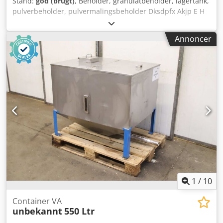
Stand:
god (brugt)
, Beholder, granulatbeholder, lagertank,
pulverbeholder, pulvermalingsbeholder Dksdpfx Akjp E H
Aijmjr -Beholder: Rustfri ståltank med indsats-sigte -
Kapacitet: ca. 500 liter -Sigte: Ø 10 mm -Tankindhold:
Annoncer
pulvermaling -Dimensioner: 1070/860/H950 mm -Vægt: 201
kg
1
/
10
Container VA
unbekannt
550 Ltr