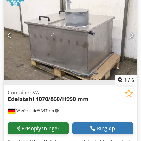
1
/
6
Container VA
Edelstahl
1070/860/H950 mm
Wiefelstede
347 km
Prisoplysninger
Ring op