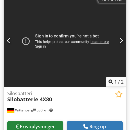
1
/
2
Silosbatteri
Silobatterie 4X80
Wittenberg
530 km
Prisoplysninger
Ring op