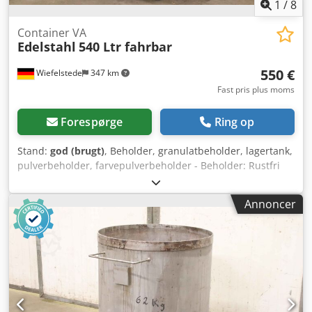
1
/
8
Container VA
Edelstahl
540 Ltr fahrbar
550 €
Wiefelstede
347 km
Fast pris plus moms
Forespørge
Ring op
Stand:
god (brugt)
, Beholder, granulatbeholder, lagertank,
pulverbeholder, farvepulverbeholder - Beholder: Rustfri
stålbeholder med styrehjul og låg Dodpfxovpdnre Akmokr -
Kapacitet: ca. 540 liter - Antal: 12 beholdere tilgængelige -
Annoncer
Pris: pr. stk. - Mål: 1080/1000/H1110 mm - Vægt: 105 kg/stk.