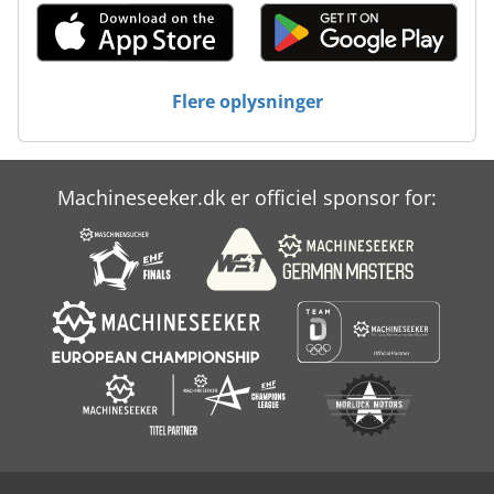
Produktion Af Byggematerialer
Ret Teknologi
Flere oplysninger
Værktøj Og Fræser Kværn
Machineseeker.dk er officiel sponsor for: