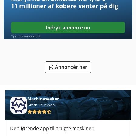
11 millioner af købere
venter på dig
Kage Udsnitsværktøj
Kgs 1670
Indryk annonce nu
Knc 8
*pr. annonce/md.
Ks 205
Kx 019-4
Annoncér her
Kx 121 3
Køkken Technics
Lcf 1
Machineseeker
Gratis i butikken
Manual
Ng 200
Den førende app til brugte maskiner!
Platform Type Mb