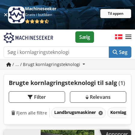
Machineseeker
Til appen
Gratis i butikken
Sælg
Søg
/ ... / Brugt kornlagringsteknologi
Brugte kornlagringsteknologi til salg
(1)
Filter
Relevans
Landbrugsmaskiner
Kornlagrin
Fjern alle filtre
Annoncer