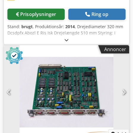
Prisoplysninger
Ring op
Stand:
brugt
, Produktionsår:
2014
, Drejediameter 320 mm
Dcsdpfx Abozl E Ris Isk Drejelængde 510 mm Styring: i
standardudgaven Fanuc Omløbsdiameter over
maskinbordet 250 mm Spindelhastigheder – trinløst 6000
Annoncer
o/min Spindelboring 65 mm Motoreffekt 15 kW Samlet
effektbehov 20 kW Maskinvægt ca. 3,5 t Pladsbehov ca. 2,59
x 1,6 x 1,7 m Maskinen er udstyret med en SPÅNFØRER og
en MEDLØBENDE CENTER. Den har en C-akse + en drevet
VÆRKTØJSHOLDER. CNC FANUC, standardudgaven.