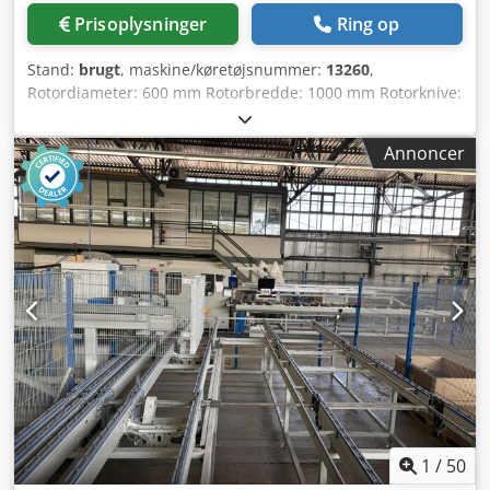
Prisoplysninger
Ring op
Stand:
brugt
, maskine/køretøjsnummer:
13260
,
Rotordiameter: 600 mm Rotorbredde: 1000 mm Rotorknive:
5 Stator knive: 2 rækker Indløbstværsnit ca. 720 x 980 mm
Dsdpsyr Txcefx Ab Iock Drivmotor: 75 kW Vådmølle
Annoncer
1
/
50