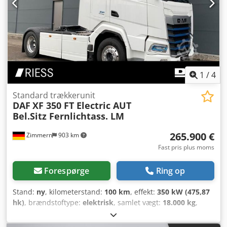
1
/
4
Standard trækkerunit
DAF
XF 350 FT Electric AUT
Bel.Sitz Fernlichtass. LM
265.900 €
Zimmern
903 km
Fast pris plus moms
Forespørge
Ring op
Stand:
ny
, kilometerstand:
100 km
, effekt:
350 kW (475,87
hk)
, brændstoftype:
elektrisk
, samlet vægt:
18.000 kg
,
farve:
hvid
, geartype:
automatisk
, emissionsklasse:
Euro
6
, Udstyr:
elektronisk stabilitetsprogram (ESP),