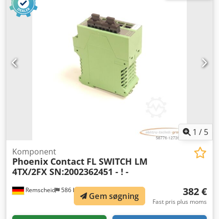
l, opløsningsmiddelvægt: ca. 194 kg, tankvolumen: ca. 105
l, maks. kurvelast: 80 kg, cykluskapacitet: op til 80
kg/rengøringscyklus, cyklustid: ca. 20 min.,
arbejdsområdediameter: ca. 450 × 610 mm,
lastningsåbningsdiameter: ca. 450 mm, tromlediameter:
ca. 510 mm, tromledybde: ca. 600 mm, luftvolumenstrøm:
230 m³/h, damptryk: 5 bar, damptemperatur: 149 °C,
vandtryksområde: 3-5 bar, tryklufttilslutning: 6-7 bar,
styring: PLC. Eftersyn er muligt efter aftale. Dsdpfx Aszhw S
Deb Ijck
1
/
5
Komponent
Phoenix Contact
FL SWITCH LM
4TX/2FX SN:2002362451 - ! -
382 €
Remscheid
586 km
Gem søgning
Fast pris plus moms