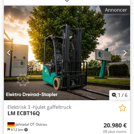
indgangsstrøm:
trefaset
, indgangsspænding:
400 V
,
Annoncer
filterareal:
40 m²
, sugekapacitet:
1.500 m³/t
, undertryk:
3.000 Pa
, trykklufttilslutning:
5 stang
, effekt:
3 kW (4,08
hk)
, udsugningstilslutningsdiameter:
200 mm
, LM Ecocell
1500 Årgang 2019. 3 kW / 6 A / 50 Hz Type: 3.9 - 1200C -
Udstyret med DOL-relæstart monteret i original LM-
styreenhed, med tænd/sluk- og automatisk
opstartsmulighed. Dsdsx Rrlmspfx Ab Iock - Pris inkluderer
9x4,5 m² NYE filterpatroner, som monteres i enheden ved
salg. - Pris inkluderer 1x NY HEPA-filterpatron, som
monteres i enheden ved salg. - Udstyret med
trykluftrensningssystem, Delta P-styret. - Ex works
Soerendonk (NL), frit læsset på lastbil. Testet og
funktionsdygtig – kan ses i vores værksted. - Sælges som
den er, uden garanti. - Testet og fungerer korrekt på
1
/
6
stedet. - Test og inspektion er mulig.
Elektrisk 3 -hjulet gaffeltruck
LM
ECBT16Q
20.980 €
Jahnatal OT Ostrau
612 km
VB plus moms