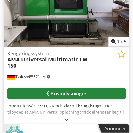
1
/
5
Rengøringssystem
AMA Universal
Multimatic LM
150
Tyskland
571 km
Prisoplysninger
Produktionsår:
1993
, stand:
klar til brug (brugt)
, Der
tilbydes et AMA Universal opløsningsmiddelrenseanlæg til
rengøring, affedtning og tørring af metal- og
plastkomponenter. Eftersyn er muligt efter aftale. Antal
Annoncer
overvågningskanaler: 8, opløsningsmiddelvolumen: ca. 160