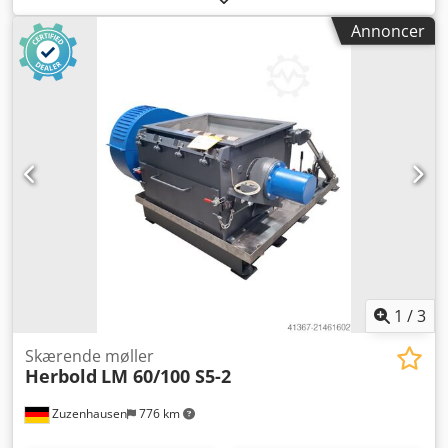
Annoncer
1
/
3
Skærende møller
Herbold
LM 60/100 S5-2
Zuzenhausen
776 km