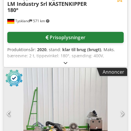
LM Industry Srl
KASTENKIPPER
180°
Tyskland
571 km
Prisoplysninger
Produktionsår:
2020
, stand:
klar til brug (brugt)
, Maks.
bæreevne: 2 t, tippevinkel: 180°, spænding: 400V,
tilslutningseffekt: 4,25kW, tryklufttilslutning: 6 bar, CE-
mærkning: til stede. Tippe-mekanisme: kædetrukket med
Annoncer
stort drevet tandhjul, hydraulisk assisteret for sikker og
kontrolleret tippeproces, konstrueret til fuldstændig
vending af beholder (180°). Opsamlingsbeholder: gul
container, specielt sikret med holderbøjler og
låseanordninger. Betjening: elektrisk styret med
sikkerhedslås. Inklusive dokumentation. Besigtigelse på
stedet er mulig. Dcodjxcx Amjpfx Ab Iek