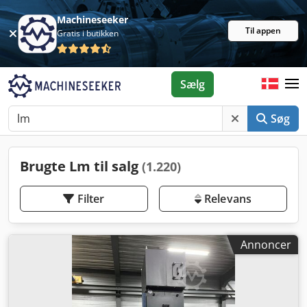
Machineseeker
Til appen
Gratis i butikken
Sælg
Søg
Brugte Lm til salg
(1.220)
Filter
Relevans
Annoncer