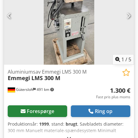
1
/
5
Aluminiumsav Emmegi LMS 300 M
Emmegi
LMS 300 M
1.300 €
Gütersloh
491 km
Fast pris plus moms
Forespørge
Ring op
Produktionsår:
1999
, stand:
brugt
, Savbladets diameter:
300 mm Manuelt materiale-spændesystem Minimalt
smøresystem God stand 120 kg Dcsdpfxew Im Tro Ab Iok