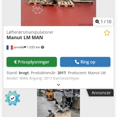
1
/
10
Løfterørsmanipulatorer
Manut LM
MAN
Janville
1.035 km
Prisoplysninger
Ring op
Stand:
brugt
, Produktionsår:
2017
, Producent: Manut LM
Model: MAN Årgang: 2017 Karrosseritype:
Vakuumrørsmanipulator Dcodpfex R A Nvox Ab Isk
Anvendelse: Håndtering af sække og kasser Maksimal
Annoncer
belastning: 30 kg Klassificering: ATEX Vakuumpumpe:
Becker SV 8 400/2 Dimensioner: se tegning på foto.