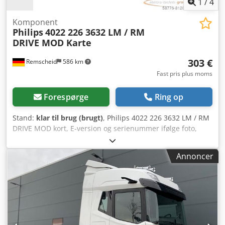
1
/
4
Komponent
Philips
4022 226 3632 LM / RM
DRIVE MOD Karte
303 €
Remscheid
586 km
Fast pris plus moms
Forespørge
Ring op
Stand:
klar til brug (brugt)
, Philips 4022 226 3632 LM / RM
DRIVE MOD kort, E-version og serienummer ifølge foto,
brugt, normale brugsspor, 100% funktionsdygtig,
leveringsomfang iht. fotos. Dcsdoi Echgspfx Ab Iek
Annoncer