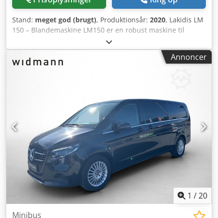
Forrude med solbeskyttelsesfilm * Lamineret glas med
solbeskyttelsesfilm * DAF Digital Vision System * DAF
Stand:
meget god (brugt)
, Produktionsår:
2020
, Lakidis LM
Corner View * Centrallås, 3 nøgler, 2 fjernbetjeninger *
150 – Blandemaskine LM150 er en robust maskine til
Justerbar tagspoiler, kort, Sleeper High Cab * Sidefender,
blanding af kødprodukter, der udelukkende er fremstillet
én side klapbar * Rat, læder * Instrumentbord: Plateau *
af rustfrit stål. Beholderen kan rumme 150 liter produkt
Førerhus, interiørdekor: Argenta * Dørbeklædning:
Annoncer
(maksimum). Beholderen roterer for nem tømning og er
løstvævet tekstil * Førersæde: Super Air * Armlæn på
udstyret med et sikkerhedslåg. Hvis låget er åbent, vil
begge sider af førersædet * Passagersæde: Biograf med
blandingsspiralen ikke fungere. Spiralen kan rotere med
Alcantara-betræk * Køl/mini-køleskab * Xtra Comfort
eller mod uret, enten manuelt eller automatisk. I
madras + underlag under seng * Bagagerum *
automatisk tilstand roterer spiralen i begge retninger i en
Beskyttelsesnet ved begge senge * Gardiner med
forudindstillet periode. Producent: Lakidis Model: LM 150
adskillelsesgardin * LED-indvendig belysning: luksus *
År: 2020 Beholderkapacitet: 150 liter Djdpfx Abszkgqho Isck
Automatisk klimakontrol i førerhus * Rullegardin,
Effekt: 2,2 kW Maskinens dimensioner (L x B x H): 1.300 x
passagerside * Tagluge med elbetjening *
600 x 1.300 mm Maskinvægt: 300 kg.
Tilbehørsstrømforsyning: Standard + 2x40A * ECAS-
fjernbetjening med udvidede funktioner * PACCAR
Connect med navigation og tabletsoftware * Forberedt til
vejafgift * Digital fartskriver, VDO 1C, version G2V2 *
Infotainment inkl. DAF Truck Navigation,
1
/
20
tabletforberedelse * Højttalere: Exclusive * Antenner:
radio, 2x mobil, GNSS, ekstra: CB * Forudseende fartpilot *
Minibus