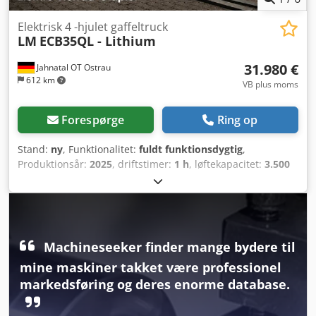
certifikat, sikkerhedslys, ikke-mærkende dæk, indvendigt
spejl, LED,
Elektrisk 4 -hjulet gaffeltruck
LM
ECB35QL - Lithium
31.980 €
Jahnatal OT Ostrau
612 km
VB plus moms
Forespørge
Ring op
Stand:
ny
, Funktionalitet:
fuldt funktionsdygtig
,
Produktionsår:
2025
, driftstimer:
1 h
, løftekapacitet:
3.500
kg
, løftehøjde:
5.500 mm
, fri løftehøjde:
1.673 mm
,
brændstoftype:
elektrisk
, mastetype:
triplex
,
bygningshøjde:
2.752 mm
, gaffelbærebredden:
1.100 mm
,
gaffellængde:
1.150 mm
, tomvægt:
4.890 kg
, samlet
længde:
2.748 mm
, drivtype:
Elektro
,
Machineseeker finder mange bydere til
konstruktionsbredde:
1.230 mm
, Elektrisk firehjuls
mine maskiner takket være professionel
gaffeltruck Lastcenter: 500 mm Gaffelbredde: 125 mm
Gaffeltykkelse: 50 mm ISO-klasse: ISO Klasse 3 = 2.500 -
markedsføring og deres enorme database.
4.999 kg Masttype: Triplex Stand: Ny maskine Teknisk
stand: Ny Fordæk type: Superelastisk Fordæk størrelse: