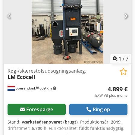
1
/
7
Røg-/skærestofsudsugningsanlæg.
LM
Ecocell
4.899 €
Soerendonk
609 km
EXW VB plus moms
Forespørge
Ring op
Stand:
værkstedrenoveret (brugt)
, Produktionsår:
2019
,
driftstimer:
6.700 h
, Funktionalitet:
fuldt funktionsdygtig
,
maskine/køretøjsnummer:
3.9 - 1200C
, type