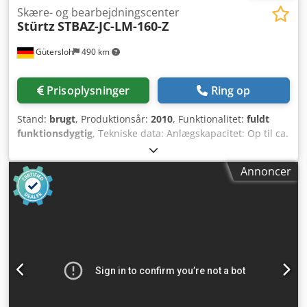
Skære- og bearbejdningscenter
Stürtz
STBAZ-JC-LM-160-Z
Gütersloh
490 km
Prisoplysninger
Ring op
Stand:
brugt
, Produktionsår:
2010
, Funktionalitet:
fuldt
funktionsdygtig
, Tekniske data: Anlægskapacitet: Op til ca.
2.000 snit pr. 8 timer – afhængigt af tværsnittet på de
anvendte armeringsstænger. Indføringsmagasin: 12
Annoncer
pladser – automatisk styret. Udføringsmagasin: 12 pladser
– automatisk styret. Staklængde, maksimalt: 6.000 mm.
Staklængde, minimalt: 400 mm. Tilskæringslængde,
maksimalt: 4.000 mm. Tilskæringslængde, minimalt: 170
mm. Håndtering af reststykker: 350 mm. Profilmål: 86 × 70
mm. Vægtykkelse, maksimalt: 3 mm. Funktion og udstyr: •
Saveenhed med spraymiddelsystem. • Automatisk
arbejdsforløb. • Udføring i Z-retning. • Skærmbaseret
dialogsystem med visning af lasttabeller. •
Gennemløbsretning, afhængigt af udførelsen, fra venstre