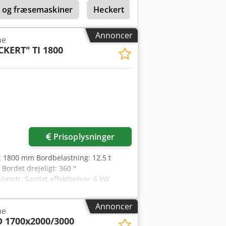
 og fræsemaskiner
Heckert
Skoda
Skoda 38
Annoncer
ne
CKERT"
TI 1800
Prisoplysninger
: 1800 mm Bordbelastning: 12,5 t
ordet drejeligt: 360 °
m/omdr. Samlet effektbehov: 6 kW
5 x 0,92 m Konventionelt
Annoncer
ne
 1700x2000/3000