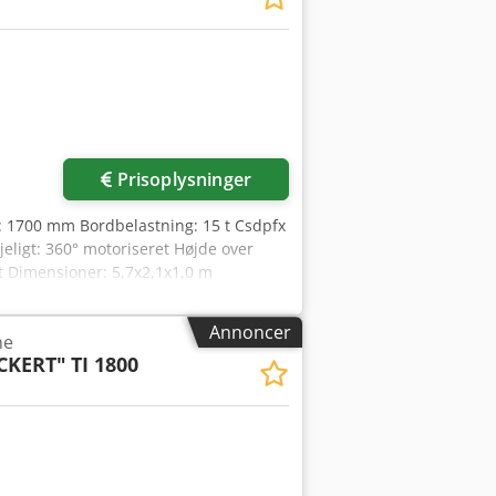
Prisoplysninger
: 1700 mm Bordbelastning: 15 t Csdpfx
eligt: 360° motoriseret Højde over
t Dimensioner: 5,7x2,1x1,0 m
023. Bordet er monteret på en
jet, B-aksen fungerer som
Annoncer
ne
 og 508: a=28 mm; h=54 mm; b=51 mm;
CKERT"
TI 1800