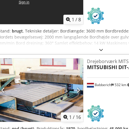
1
/
8
Stand:
brugt
, Tekniske detaljer: Bordlængde: 3600 mm Bordbredde
Bordets bevægelsesvej: 2000 mm langsgående Bordhøjde over gulv
mm/min Bord drejning: 360° Samlet effektbehov: 14 kW Maskinens v
5,5 x 3,7 x 1,4 m Pladsbehov ca.: 6,2 x 3,7 x 1,4 m Hovedanvendelse
sider - Supplerende til søjlefræsemaskiner eller boremaskiner Udst
Drejeborværk MITSU
digital positioneringsmålesystem for X-akse og rotation - Betjening v
MITSUBISHI
DIT
Opspændingsplade/borebord, vægt 14 t (11 styk T-noter iht. DIN 
mm) Borebordet/drejebordet/fræseboret er mekanisk og elektrisk re
- Integration af et digitalt målesystem for X-akse og en encoder for C
Babberich
532 km
betjeningspult - Udskiftning af hydraulikrør/-slanger, fittings, mano
Omlejring af begge akse-gearkasser - Udskiftning af akselgearpakni
maskinledning - Grænsekontakter er renset, kontrolleret, justeret 
for trinløs hastighed installeret - Revnet gearkasse repareret med s
føringsbaneskrabere (genopretning af føringsbanafdækning inkl. ny
nyforseglet - Fremtræksmotor påny lejet - Ny maling Boreværksbor
1
/
16
under strøm. Se gerne vores demovideo, hvor denne står til salg!
Stand:
god (brugt)
, Produktionsår:
1970
, bordbelastning:
45.000 kg