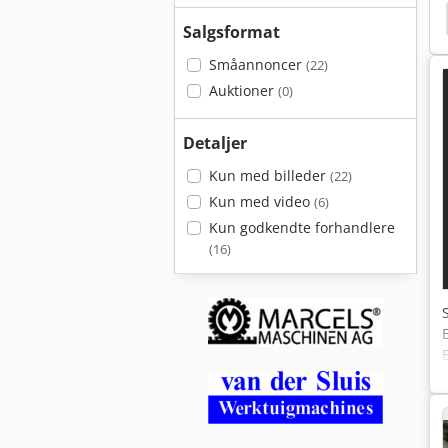
shi
Infratirea
Gallmac Wmw 115
Froriep
Salgsformat
Småannoncer
(22)
Auktioner
(0)
Detaljer
Kun med billeder
(22)
Kun med video
(6)
Kun godkendte forhandlere
(16)