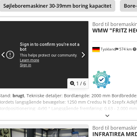
Søjleboremaskiner 30-39mm boring kapacitet
Bore-
panel er ikke inkluderet i leveringen.
Bord til boremaski
WMW "FRITZ HE
Tyskland
574 km
1
/
6
Stand:
brugt
, Tekniske detaljer: Bordlængde: 2000 mm Bordbredde
Bordets langsgående bevægelse: 1250 mm Credsu N D Szepfx Adkjf B
Bordpositionering: 4x90 ° Langsgående fremføring: 0,63 - 2.000 m
Maskinens vægt ca.: 7,6 t Maskinens dimensioner LxBxH: 3,82 x 2,2
boreværksbord
Bord til boremaski
INFRATIREA
MRD