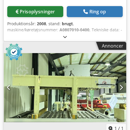
Prisoplysninger
Ring op
Produktionsår:
2008
, stand:
brugt
,
maskine/køretøjsnummer:
A0807010-0400
, Tekniske data: -
Fabrikat: Venjakob - Type: H (UV) - Arbejdsbredde: 1.300
mm - Længde: 2.500 mm - Samlet bredde: 1.510 mm -
Annoncer
Fremføringshastighed justerbar via frekvensomformer -
Frekvensomformer ikke inkluderet i leveringen -
Transportbånd max. op til ca. 120 °C
omgivelsestemperatur muligt - Højde: 900 +/- 50 mm -
Motoreffekt: 0,75 kW - Motor ATEX-kompatibel -
Båndstyring: pneumatisk - Maks. belastning: 70 kg/m -
Farve: RAL 7035 lysegrå - Spændingsvariationer: +/-5% -
Placering: på lager Chsdpfx Aeyh Hu Tjlfea
1
/
1