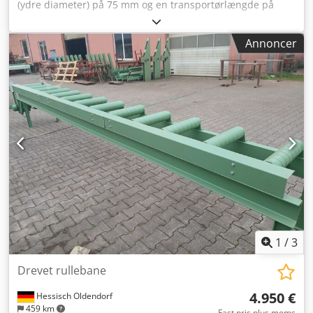
(ydre diameter) på 75 mm og en transportørlængde på
3.400 mm. De dele, der kommer i kontakt med produktet,
er fremstillet af rustfrit stål af typen 304. Enheden drives
Annoncer
af en 1,5 kW Sew-Eurodrive-motor, der fungerer ved 400 V,
50 Hz, og har en udgangshastighed på 251 omdr./min.
Enheden inkluderer HMI-styring. Enheden inkluderer en
200 mm sommerfugleventil med luftrensefunktion. Cjdpjy
Aaxfsfx Alfeha
1
/
3
Drevet rullebane
4.950 €
Hessisch Oldendorf
459 km
Fast pris plus moms