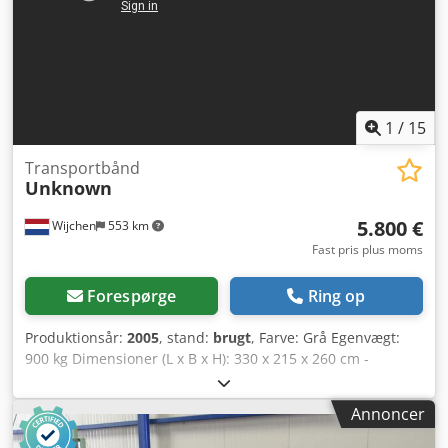
1
/
15
Transportbånd
Unknown
5.800 €
Wijchen
553 km
Fast pris plus moms
Forespørge
Ring op
Produktionsår:
2005
, stand:
brugt
, Farve: Grå Egenvægt:
900 kg Dimensioner (L x B x H): 330 x 215 x 260 cm -
Årgang: 2005 - Dokumentation tilgængelig: Nej - CE-
certifikat tilgængeligt: Nej - Automatisk udleveringssystem:
Annoncer
Ja Chjdpfx Aezlc Nielfsa - Transportørhastighed: Variabel -
Løftebord: Ja - Maks. udleveringslængde [mm]: 3100 -