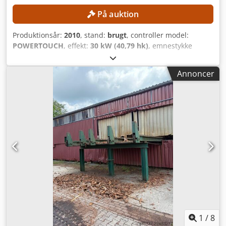
På auktion
Produktionsår:
2010
, stand:
brugt
, controller model:
POWERTOUCH
, effekt:
30 kW (40,79 hk)
, emnestykke
længde (max.):
18.800 mm
, emnestykkebredde (maks.):
15.000 mm
, tilførselsrate X-akse:
80 m/min
, TEKNISKE
Annoncer
DETALJER Emne længde: 18.800 mm Emne bredde: 15.000
mm Minimum pladelængde: 2.000 mm Maksimum
pladelængde: 4.300 mm Minimum pladebredde: 800 mm
Maksimum pladebredde: 2.200 mm Maksimum
fremføringshastighed: 80 m/min MASKINENS DETALJER
Styresystem: POWERTOUCH Samlet tilslutningseffekt: 30
kW Chsdpfxszmtmno Alfea UDSTYR CE-mærkning
Maskinen sælges og leveres i sin faktiske og juridiske
tilstand ("som den er og forefindes") på baggrund af
fotodokumentation og tekniske/kommercielle dokumenter
med beskrivende karakter. Køberen har ret til at inspicere
varen før afhentning og påtager sig ansvaret for
installation, sikring og brug af maskinen på
destinationsstedet. Ekstern reference: 5107
1
/
8