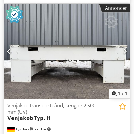
Etageafstand: 100 mm - Indsætningsdybde pr. niveau: 650
Annoncer
mm Chodpfxewbtvzo Alfja - Opstands-stolper: 300-450-
450-300 mm, 5 stk. - Totalhøjde: 1.740 mm - Totalbredde:
1.540 mm
1
/
1
Venjakob transportbånd, længde 2.500
mm (UV)
Venjakob
Typ. H
Tyskland
551 km