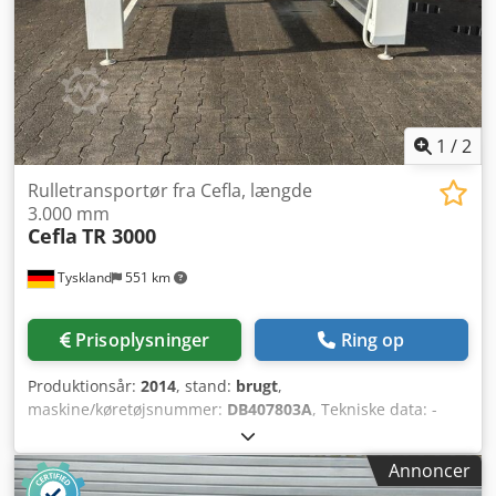
1
/
2
Rulletransportør fra Cefla, længde
3.000 mm
Cefla
TR 3000
Tyskland
551 km
Prisoplysninger
Ring op
Produktionsår:
2014
, stand:
brugt
,
maskine/køretøjsnummer:
DB407803A
, Tekniske data: -
Fabrikat: Cefla - Type: TR 3000 Chsdpjyatdzofx Alfea -
Årgang: 2014 - Med separat styreskab -
Annoncer
Fremføringsjustering ~ 2,2 - 20 m/min. - Nødstop - Visning