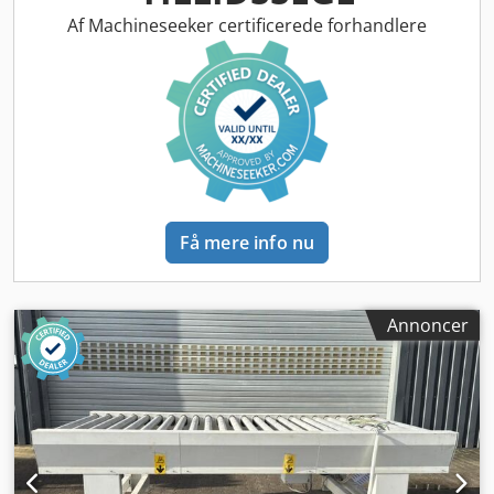
Chsdpfxoyh Hwze Alfja - Motoreffekt: 0,81 kW - Motor ATEX-
Af Machineseeker certificerede forhandlere
kompatibel - Båndstyring, pneumatisk - Maks. belastning:
70 kg/m - Farve: RAL 7035 lysegrå - Spændingsudsving: +/-5
% - Placering: på lager
Få mere info nu
Annoncer