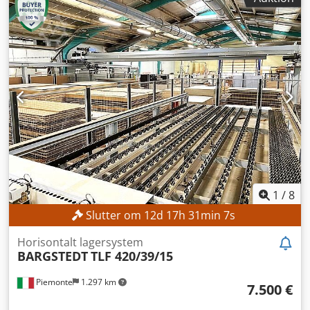
1
/
8
Slutter om
12
d
17
h
31
min
5
s
Horisontalt lagersystem
BARGSTEDT
TLF 420/39/15
Piemonte
1.297 km
7.500 €