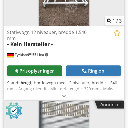
1
/
3
Stativvogn 12 niveauer, bredde 1.540
mm
- Kein Hersteller -
Tyskland
551 km
Prisoplysninger
Ring op
Stand:
brugt
, Horde-vogn med 12 niveauer, bredde 1.540
mm - Årgang ukendt - Min. del-længde: 320 mm - Maks.
del-højde: ca. 90 mm - Antal niveauer: 12 stk. -
Niveauafstand: 100 mm - Indsætningsdybde pr. niveau:
Annoncer
650 mm - Opstandsrammer: 300-450-450-300 mm, 5 stk. -
Total højde: 1.740 mm Chodpfswbtvuex Alfja - Total
bredde: 1.540 mm