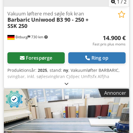
1
/
2
Vakuum løftere med søjle fok kran
Barbaric
Uniwood B3 90 - 250 +
SSK 250
14.900 €
Bitburg
730 km
Fast pris plus moms
Forespørge
Ring op
Produktionsår:
2025
, stand:
ny
, Vakuumløfter BARBARIC,
svingbar, inkl. søjlesvingkran Cjdpec Umftsfx Alfjha
Udstyrspakke består af: - Vakuumløfter uniWood B3-90
Grad - 250 Komfortudførelse med integreret kædetalje,
Annoncer
forstærket, løftekapacitet: 250 kg Egnet til lodret og vandret
transport af plane, kommercielt tilgængelige plader.
Vakuumgenereringen sker pneumatisk via ejektor. For løft
af porøse materialer (MDF over 8 mm tykkelse) er en
forstærket vakuumpumpe indbygget. -- Tekniske data --
Løftehastighed kædetalje: 0-10 m/min, trinløs via
frekvensomformer Løftehøjde (betjeningsområde): 2,0 m