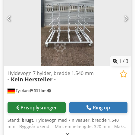
1
/
3
Hyldevogn 7 hylder, bredde 1.540 mm
- Kein Hersteller -
Tyskland
551 km
Prisoplysninger
Ring op
Stand:
brugt
, Hyldevogn med 7 niveauer, bredde 1.540
mm - Byggeår ukendt - Min. emnelængde: 320 mm - Maks.
emnehøjde: ca. 210 mm - Antal niveauer: 7 stk. -