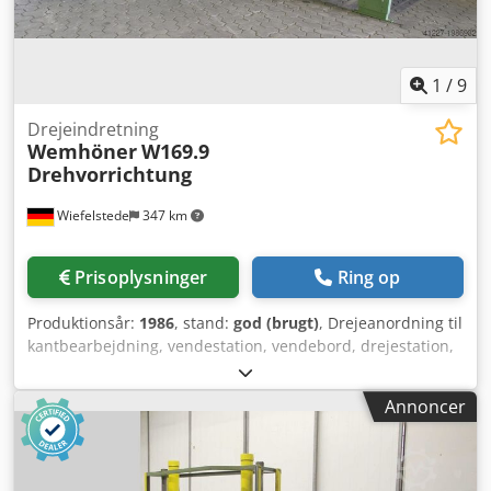
1
/
9
Drejeindretning
Wemhöner
W169.9
Drehvorrichtung
Wiefelstede
347 km
Prisoplysninger
Ring op
Produktionsår:
1986
, stand:
god (brugt)
, Drejeanordning til
kantbearbejdning, vendestation, vendebord, drejestation,
drejebord, transportsystem, rullebane - til kantlimautomat,
kantlimemaskine, kantlimer - Vendestation: til rotation af
Annoncer
emner - Rullebane: smal - Rullebredde: 1300 mm -
Rullebanelængde: 2900 mm - med justerbar anslagsvæg -
Rullebane: bred - Rullebredde: 3400 mm Cjdsb Rynyepfx
Alfsha - Rullebanelængde: 1400 mm - Drejehovedrulle: