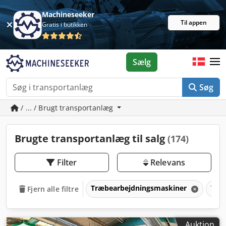
Machineseeker
Til appen
Gratis i butikken
Sælg
Søg
/ ... / Brugt transportanlæg
Brugte transportanlæg til salg
(174)
Filter
Relevans
Træbearbejdningsmaskiner
Tra
Fjern alle filtre
Auktion