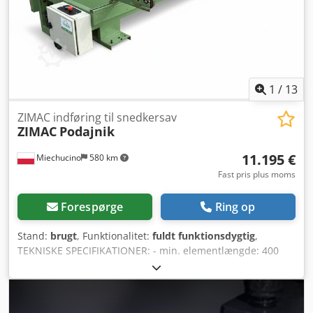
garanti og med udelukkelse af enhver form for ansvar for
mangler. Chedpozrfkvjfx Alfea
1
/
13
ZIMAC indføring til snedkersav
ZIMAC
Podajnik
11.195 €
Miechucino
580 km
Fast pris plus moms
Forespørge
Ring op
Stand:
brugt
, Funktionalitet:
fuldt funktionsdygtig
,
TEKNISKE SPECIFIKATIONER: - min. elementlængde: 400
mm - maks. længde: 6000 mm - maks. elementbredde: 200
mm - maks. elementtykkelse: 200 mm - rullers motoreffekt:
0,75 kW - kædemotores effekt: 1,1 kW - fremføring
justerbar via gearmotor - rullers hastighed: 19 - 118 m/min