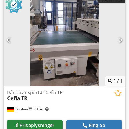
mm - Arbejdshøjde: 900 +/- 20 mm - Højdejusterbar -
Beliggenhed: på lager - Volt, Hz: 400 / 50 Cedpfox Url Uex
Alfjha - Motoreffekt: 0,75 kW
1
/
1
Båndtransportør Cefla TR
Cefla
TR
Tyskland
551 km
Prisoplysninger
Ring op