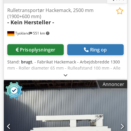
Rulletransportør Hackemack, 2500 mm
(1900+600 mm)
- Kein Hersteller -
Tyskland
551 km
Prisoplysninger
Ring op
Stand:
brugt
, - Fabrikat Hackemack - Arbejdsbredde 1300
mm - Roller diameter 65 mm - Rulleafstand 100 mm - Alle
ruller med gummibeklædning - Trinfri fremføring justerbar
via håndhjul - Fremføringshastighed ca. 2 - 8 m/min -
Annoncer
Længde 1.900 mm + klapbord 600 mm, 2.500 mm - Volt, Hz:
400 V / 50 Hz - Lokation: På lager, D-32825 Blomberg
Chsdsxz Hb Uopfx Alfja