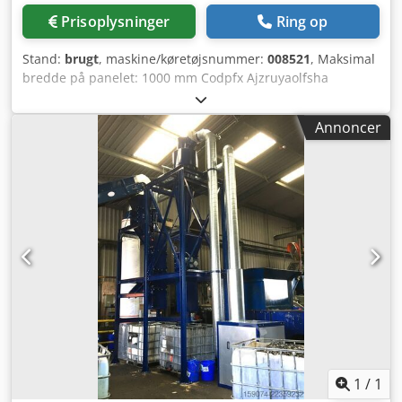
Prisoplysninger
Ring op
Stand:
brugt
, maskine/køretøjsnummer:
008521
, Maksimal
bredde på panelet: 1000 mm Codpfx Ajzruyaolfsha
Maksimal længde på panelet: 2400 mm
Annoncer
1
/
1