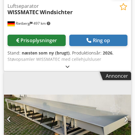
Luftseparator
WISSMATEC
Windsichter
Rietberg
497 km
Prisoplysninger
Ring op
Stand:
næsten som ny (brugt)
, Produktionsår:
2026
,
Støvopsamler WISSMATEC med cellehjulsluser
cyklonseparator, ventilatorer, rørledninger, transportbånd,
transportsnegle. Cedpfozmnhaox Alfsha
Annoncer