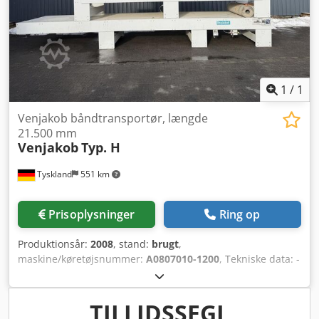
1
/
1
Venjakob båndtransportør, længde
21.500 mm
Venjakob
Typ. H
Tyskland
551 km
Prisoplysninger
Ring op
Produktionsår:
2008
, stand:
brugt
,
maskine/køretøjsnummer:
A0807010-1200
, Tekniske data: -
Fabrikat: Venjakob - Type: H - Arbejdsbredde: 1.300 mm -
Længde: 21.500 mm - Totalbredde: 1.510 mm -
Fremføringshastighed justerbar via frekvensomformer -
TILLIDSSEGL
Frekvensomformer medfølger ikke - Højde: 900 + - 50 mm