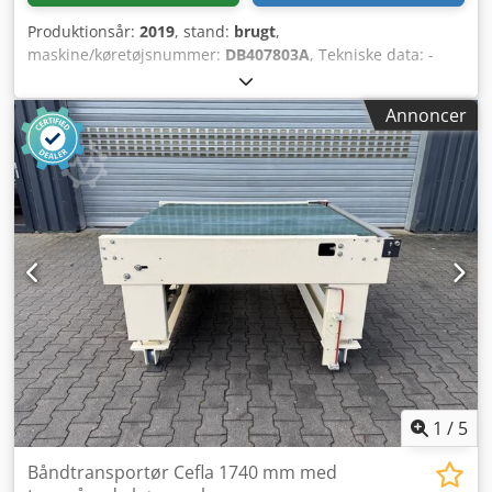
Produktionsår:
2019
, stand:
brugt
,
maskine/køretøjsnummer:
DB407803A
, Tekniske data: -
Fabrikat: Cefla - Type: TR Chsdpfsyifv Ssx Alfoa - Årgang:
2019 - Med eget styreskab - Fremføringshastighed ~ 2,2 -
Annoncer
20 m/min. - Nødstop - Display for frekvensomformer -
Transportlængde: - Arbejdsbredde: 1.300 mm -
Arbejdshøjde: 900 ±20 mm - Installeret effekt: 0,8 kW -
Udførelse EX ATEX - Placering: på lager
1
/
5
Båndtransportør Cefla 1740 mm med