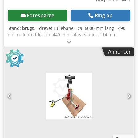
Forespørge
Ring op
Stand:
brugt
, - drevet rullebane - ca. 6000 mm lang - 490
mm rullebredde - ca. 440 mm rulleafstand - 114 mm
rullediameter - 900 mm arbejdshøjde Codpfx Aswy Ry
Uolfsha - 0,75 kW drivmotor
Annoncer