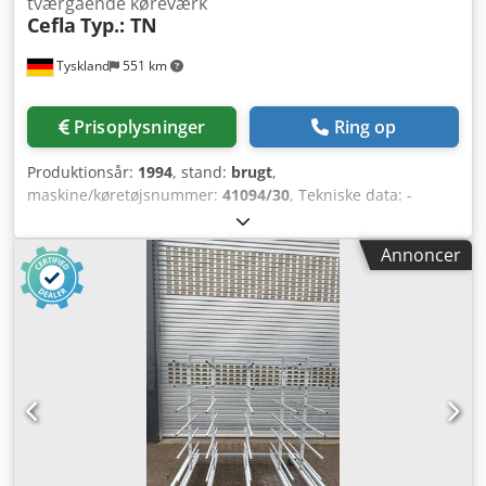
tværgående køreværk
Cefla
Typ.: TN
Tyskland
551 km
Prisoplysninger
Ring op
Produktionsår:
1994
, stand:
brugt
,
maskine/køretøjsnummer:
41094/30
, Tekniske data: -
Fabrikat: Cefla med tværgående køreværk - Type: TN/L -
Længde: 1740 mm - Båndbredde: 1.400 mm - Samlet
Annoncer
bredde: 1.600 mm - Højde: 950 mm - Byggeår: 1994 -
Fremføringshastighed ca. 2 - 8 m/min - Fremføring med
frekvensomformer 50 Hz - Frekvensomformer skal leveres
af kunden - Placering: på lager - Volt, Hz: 400 / 50 -
Motoreffekt: 0,75 kW - Spændingsudsving max. +/- 5 % -
Placering: på lager Chjdjya H Hispfx Alfoa