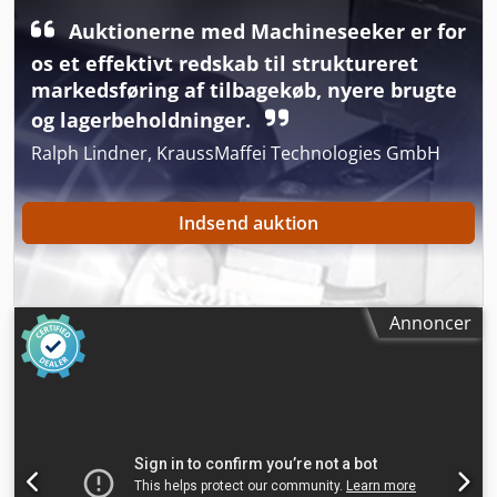
- båndhastighed: 10 - 60 m/min - 8 styrebånd - 17
Auktionerne med Machineseeker er for
stålførruller - rullernes diameter: 80 mm - rullehøjde fra
os et effektivt redskab til struktureret
bund: 900 mm - pneumatisk tryk - dimensioner (l/b/h): 565
/ 175 / 120 cm Codpoxfgpgjfx Alfoha - vægt: ~ 1500 kg
markedsføring af tilbagekøb, nyere brugte
og lagerbeholdninger.
Ralph Lindner, KraussMaffei Technologies GmbH
Indsend auktion
Annoncer