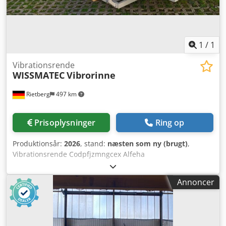
1
/
1
Vibrationsrende
WISSMATEC
Vibrorinne
Rietberg
497 km
Prisoplysninger
Ring op
Produktionsår:
2026
, stand:
næsten som ny (brugt)
,
Vibrationsrende Codpfjzmngcex Alfeha
Vibrationsbåndtransportør
Annoncer