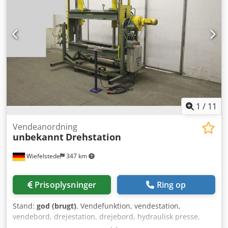
med gummibelægning - Transportmål: 3000/1500/H960
mm 3500/1550/H1850 mm - Vægt: 1000 kg
1
/
11
Vendeanordning
unbekannt
Drehstation
Wiefelstede
347 km
Prisoplysninger
Ring op
Stand:
god (brugt)
, Vendefunktion, vendestation,
vendebord, drejestation, drejebord, hydraulisk presse,
værkstedspresse, oliehydraulisk presse, værksted