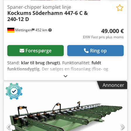
Spaner-chipper komplet linje
Kockums
Söderhamn 447-6 C &
240-12 D
49.000 €
Mettingen
452 km
EXW Fast pris plus moms
Forespørge
Ring op
Stand:
klar til brug (brugt)
, Funktionalitet:
fuldt
funktionsdygtig
, Der sælges en fliseanlæg (flise- og
barkknuseranlæg) bestående af følgende komponenter: -
Indføring af træstammer - Trinvis transportør til
Annoncer
træstammer, producent Saenger + Massierer -
Enkelttrædsføder - Transportør til træstammer -
Centraliseret indføring med stammevender, producent
Kockums, type 447-6 C, serienummer 70984 - Fliseknuser-
centraliseringsenhed, producent Kockums, type 240-12 D -
Udgangstransportør med mulighed for sideudløb -
Styreskab og kontrolsystem (Siemens Simatic Panel) til hele
linjen - Maks. stammediameter: 50 cm Linjen sælges uden