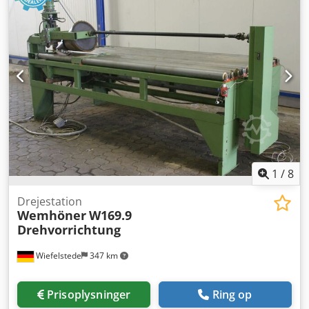
Maks. udleveringsbredde [mm]: 220 - Automatisk
tilførselsystem: Ja - Maks. indføringslængde [mm]: 3100 -
Maks. indføringsbredde [mm]: 220 - Spænding [V]: 400 -
Transportmål: 3300 mm x 2150 mm x 2600 mm (l x b x h) -
Transportvægt [kg]: 900 kg - Transportemballage [stk.]: 1
Finansielle oplysninger Moms: Den angivne pris er ekskl.
moms Moms/differensmoms: Moms kan fradrages for
virksomheder Levering og indbytte er muligt til enhver tid
for alt inden for industriområdet Yorick Diebels
1
/
8
Drejestation
Wemhöner
W169.9
Drehvorrichtung
Wiefelstede
347 km
Prisoplysninger
Ring op