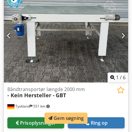
af frekvensomformer - Transportlængde: 3.000 mm -
Arbejdsbredde: 1.300 mm - Rullelængde: 1.450 mm -
Arbejdshøjde: 900 +-20 mm - Rullediameter: 65 mm -
Rulledeling: 120 mm - Installeret effekt: 0,8 kW - Udførelse:
EX ATEX - Placering: på lager
1
/
6
Båndtransportør længde 2000 mm
- Kein Hersteller -
GBT
Tyskland
551 km
Gem søgning
Prisoplysninger
Ring op