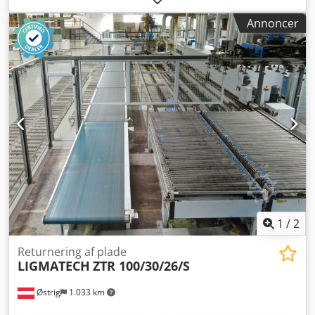
hydraulisk presse -uden: hydraulikaggregat (kan leveres
Annoncer
mod merpris) -Vendestation til: rotation af emner Csdod Tg
Dcspfx Alfjha -Indvendig bredde: 1075 mm -Indvendig
højde: 720 mm -Transportmål: 2840/1600/H2300 mm -
Vægt: 969 kg
1
/
2
Returnering af plade
LIGMATECH
ZTR 100/30/26/S
Østrig
1.033 km