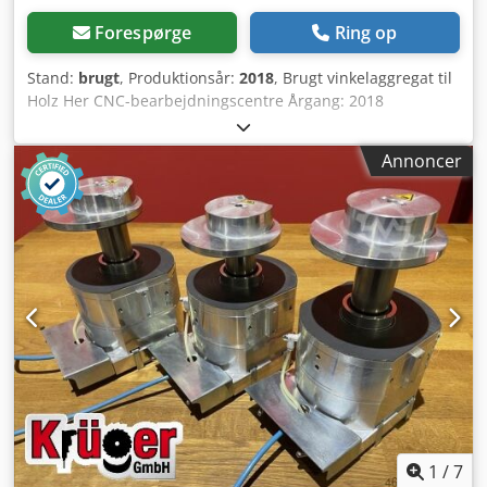
Forespørge
Ring op
Stand:
brugt
, Produktionsår:
2018
, Brugt vinkelaggregat til
Holz Her CNC-bearbejdningscentre Årgang: 2018
Optagelse: HSK 63 F Med momentstøtte Med 2 horisontale
værktøjsspindler Egnet til montering af en CLAMEX-
Annoncer
notfræser samt et savblad Tekniske data: Maks.
indgangsomdrejningstal: 8.000 o/min Dcsdpfxjzk Nlue
Acwok Maks. udgangsomdrejningstal: 12.000 o/min Tilladt
driftstemperatur: 85° Aggregatet kan svinges 360° rundt
om drivaksen Lydniveau: 80 dB(A) Vægt: 3,257 kg
Tilgængelighed: Kort leveringsfrist Lagersted: Hochheim
1
/
7