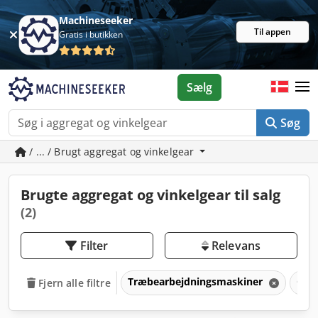
Machineseeker
Til appen
Gratis i butikken
Sælg
Søg
/ ... / Brugt aggregat og vinkelgear
Brugte aggregat og vinkelgear til salg
(2)
Filter
Relevans
Træbearbejdningsmaskiner
CNC-
Fjern alle filtre