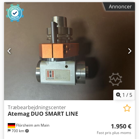
Annoncer
1
/
5
Træbearbejdningscenter
Atemag
DUO SMART LINE
1.950 €
Flörsheim am Main
700 km
Fast pris plus moms