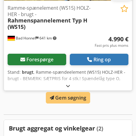
Ramme-spænelement (WS15) HOLZ-
HER - brugt -
Rahmenspannelement Typ H
(WS15)
4.990 €
Bad Honnef
641 km
Fast pris plus moms
Forespørge
Ring op
Stand:
brugt
, Ramme-spændeelement (WS15) HOLZ-HER -
brugt - BEMÆRK: SÆTPRIS for 4 stk.! Spændelåg type O,
Spænding på konsollen via vippekontakt, Åbne/lukke via
vippekontakt Dcjdpfx Aovtrk Ajcwok ----- Tekniske data -----
Gem søgning
Spændeområde: 40-115 mm
Brugt aggregat og vinkelgear
(2)