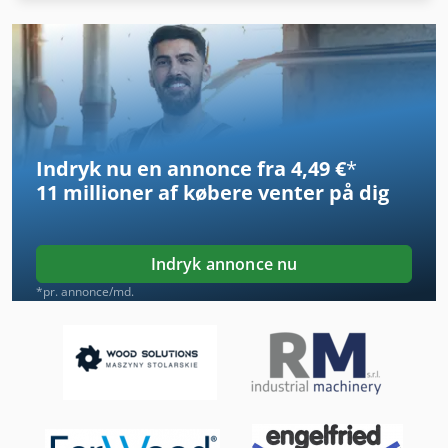
Hjuls Af Række
Hsc 20 Linear
Håndtering Af
Idx 23
Indryk nu en annonce fra 4,49 €
*
Instrument Til Måling
11 millioner af købere
venter på dig
Kgs 1670
Manual
Indryk annonce nu
Meh 5 2 1 8 B
*pr. annonce/md.
Model Opbygning
Ng 200
Overveje Transport