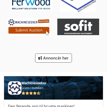
Platform Type Mb
Produktion Af Byggematerialer
Transport Kurve
Transport Vogn
Tur 560
Udvikling Af Film Maskine
Annoncér her
Udvikling Af Maskinen
Værktøjs Vogn
Machineseeker
Gratis i butikken
Den førende app til brugte maskiner!