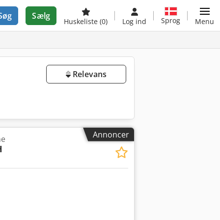
Søg
Sælg
Sprog
Huskeliste
(0)
Log ind
Menu
Relevans
Annoncer
ne
H