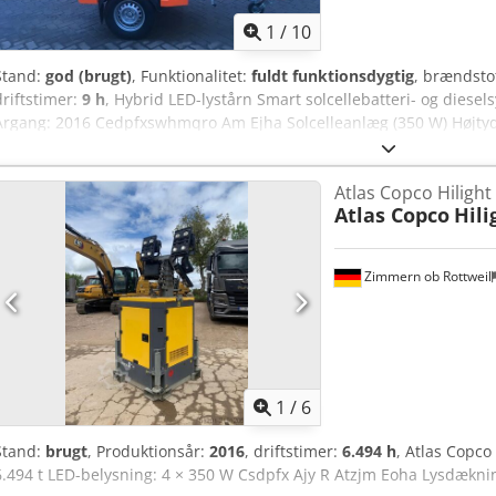
1
/
10
Stand:
god (brugt)
, Funktionalitet:
fuldt funktionsdygtig
, brændsto
driftstimer:
9 h
, Hybrid LED-lystårn Smart solcellebatteri- og dies
Årgang: 2016 Cedpfxswhmqro Am Ejha Solcelleanlæg (350 W) Højtyd
dagslyssensor (automatisk/til/fra) Fjederdrevet kabeltromle Optio
7-sektions lodret tårn (galvaniseret stål) Trucklommer foroven og 
Atlas Copco Hilight
infoskræm Hybrid dieselgenerator Brændstoftank kapacitet: 140 L 
Atlas Copco
Hili
teleskopiske støtteben og nivelleringsdonkrafte Aksel med torsion
Zimmern ob Rottweil
1
/
6
Stand:
brugt
, Produktionsår:
2016
, driftstimer:
6.494 h
, Atlas Copco
6.494 t LED-belysning: 4 × 350 W Csdpfx Ajy R Atzjm Eoha Lysdæknin