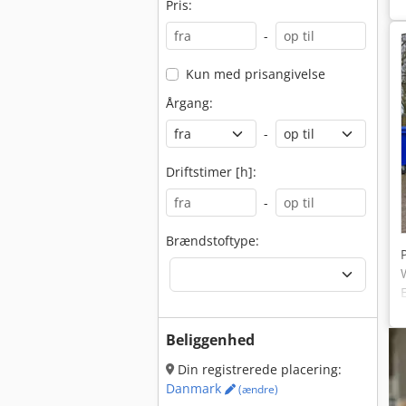
Pris:
-
Kun med prisangivelse
Årgang:
-
Driftstimer [h]:
-
Brændstoftype:
Beliggenhed
Din registrerede placering:
Danmark
(ændre)