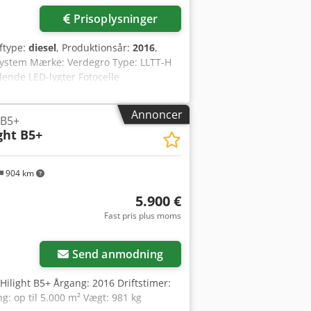
Prisoplysninger
ftype:
diesel
, Produktionsår:
2016
,
elsystem Mærke: Verdegro Type: LLTT-H
ende LED-lygter Fotocelle
n: Geo-fencing via DSE webgrænseflade
under chassiset LED-bagbelysning
Annoncer
 B5+
Opsamlingsbakke/spildbakke Fire
ght B5+
sgummiaffjedring
904 km
5.900 €
Fast pris plus moms
Send anmodning
 Hilight B5+ Årgang: 2016 Driftstimer:
g: op til 5.000 m² Vægt: 981 kg