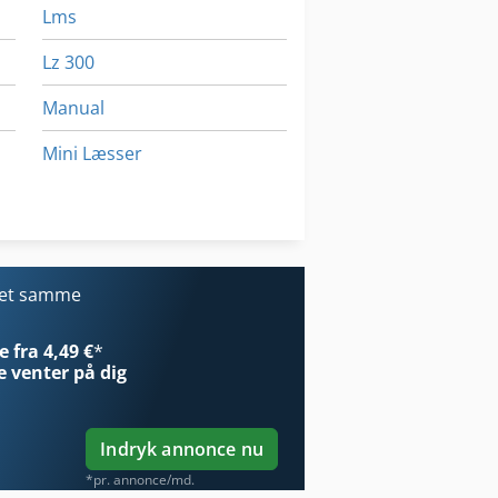
Lms
Lz 300
Manual
Mini Læsser
Platform Type Mb
Tur 560
det samme
 fra 4,49 €
*
e
venter på dig
Indryk annonce nu
*pr. annonce/md.