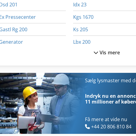
Dsd 201
Idx 23
Ex Pressecenter
Kgs 1670
Gastl Rg 200
Ks 205
Generator
Lbx 200
Vis mere
Gx 11 Ff
Lcf 1
Hauler Lt
Lederen Af En Del Af
Hl
Lf 532
Sælg lysmaster med 
Hsc 20 Linear
Lille Format
Indryk nu en annonce
11 millioner af køber
Få mere at vide nu
+44 20 806 810 84