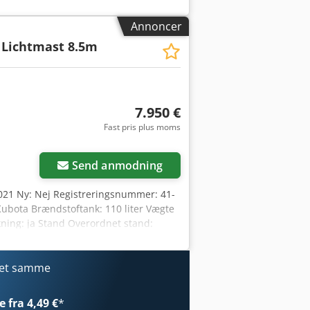
Annoncer
 Lichtmast 8.5m
7.950 €
Fast pris plus moms
Send anmodning
2021 Ny: Nej Registreringsnummer: 41-
ubota Brændstoftank: 110 liter Vægte
ning: ja Stand Overordnet stand:
e X-ECO LED-lysmast Årgang: 2021
mensioner: 254 x 139 x 242 cm
Hollandsk registrering.
det samme
 fra 4,49 €
*