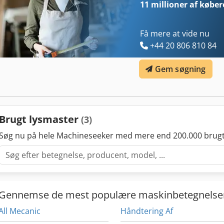
11 millioner af køber
Få mere at vide nu
+44 20 806 810 84
Gem søgning
Brugt lysmaster
(3)
Søg nu på hele Machineseeker med mere end 200.000 brugt
Gennemse de mest populære maskinbetegnelse
All Mecanic
Håndtering Af