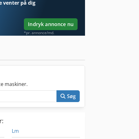
e
venter på dig
Indryk annonce nu
*pr. annonce/md.
e maskiner.
Søg
r:
Lm