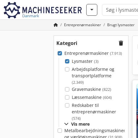
Danmark
Entreprenørmaskiner
Brugt lysmaster
Kategori
Entreprenørmaskiner
(7.913)
Lysmaster
(3)
Arbejdsplatforme og
transportplatforme
(2.349)
Gravemaskine
(822)
Læssemaskine
(604)
Redskaber til
entreprenørmaskiner
(574)
Vis mere
Metalbearbejdningsmaskiner
og værktøjsmaskiner
(31.908)