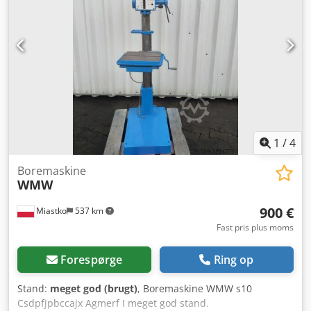
1
/
4
Boremaskine
WMW
900 €
Miastko
537 km
Fast pris plus moms
Forespørge
Ring op
Stand:
meget god (brugt)
, Boremaskine WMW s10
Csdpfjpbccajx Agmerf I meget god stand.