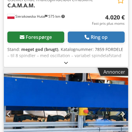
C.A.M.A.M.
4.020 €
Sierakowska Huta
575 km
Fast pris plus moms
Forespørge
Ring op
Stand:
meget god (brugt)
, Katalognummer: 7859 FORDELE
– til 8 spindler – med oscillation – variabel spindelafstand
(skydbar) – 2 arbejdsborde – ikke malet – brugt
boremaskine, i meget god stand TEKNISKE DATA bore-
Annoncer
spindler: 2x4 stk. oscillationsområde højre/venstre: 40 mm
til hver side oscillationshastighed justeres via
frekvensomformer justering af hoved med spindler:
op/ned hver spindelpar (2 stk.) justerbar: højre/venstre 2
typer omdrejningshastigheder + højre/venstre maks.
værktøjsdiameter: 15 mm justering af bord: op/ned
bordmål: 700x200 mm 4 hydrauliske cylindre motoreffekt:
2x 2 kW oscillationsmotor: 0,75 kW Codpfozdz Hqex Agmjrf
mål (l/b/h): 1800x1350x1300 mm vægt: 862 kg Nettopris:
16.900 PLN Nettopris: 4.020 EUR Nettopris beregnet til kurs