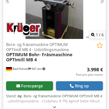
mærkning: ja Vægt: 1.600 kg
1
/
6
Bore- og fræsemaskine OPTIMUM
OPTImill MB 4 - Udstillingsmaskine
OPTIMUM
Bohr- Fräsmaschine
OPTImill MB 4
3.998 €
Bad Honnef
641 km
Fast pris plus moms
Forespørge
Ring op
Stand:
ny
, Bore- og fræsemaskine OPTIMUM OPTImill MB 4
- udstillingsmaskine - Crjdpfxeu R Tftj Agmof Dette tilbud
omfatter en udstyrspakke. Følgende artikler og muligheder