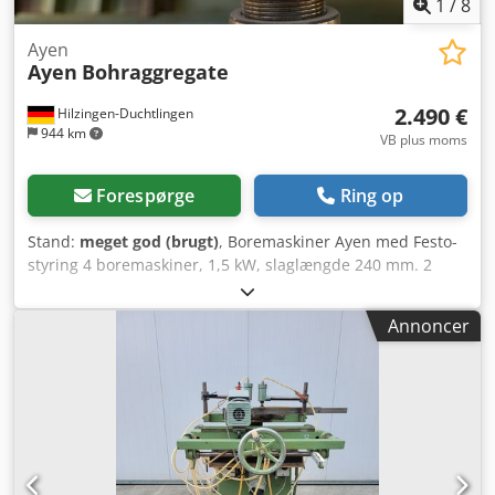
1
/
8
Ayen
Ayen
Bohraggregate
2.490 €
Hilzingen-Duchtlingen
944 km
VB plus moms
Forespørge
Ring op
Stand:
meget god (brugt)
, Boremaskiner Ayen med Festo-
styring 4 boremaskiner, 1,5 kW, slaglængde 240 mm. 2
maskiner med vinkelgear som saveaggregater. Kan sælges
separat. Crjdpfxow I R Iaj Agmjf
Annoncer