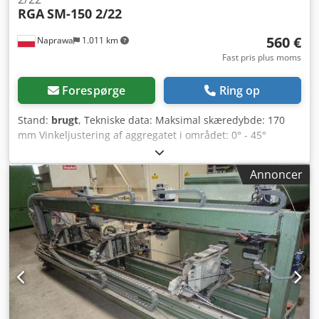
RGA
SM-150 2/22
560 €
Naprawa
1.011 km
Fast pris plus moms
Forespørge
Ring op
Stand:
brugt
, Tekniske data: Maksimal skæredybde: 170
mm Vinkeljustering af aggregatet i området: 0° - 45°
Tværgående bevægelse af aggregatet: 200 mm Smøring af
føringsskinnen Excentrisk spændeanordning Manuel
Annoncer
bevægelse Strømforsyning: 400 V Hovedmotorens effekt:
1,8 kW Motorens omdrejningstal: 2800 omdr./min
Crsdpszik Izofx Agmjf Samlede dimensioner: Længde: 700
mm Bredde: 850 mm Højde: 1750 mm