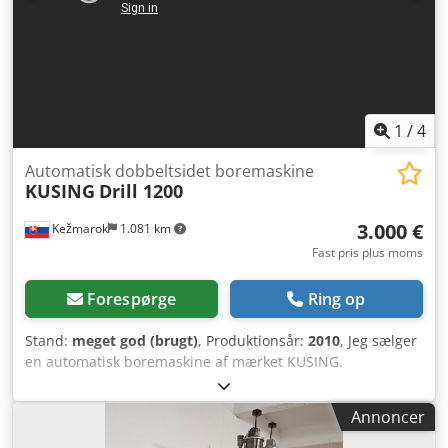
1
/
4
Automatisk dobbeltsidet boremaskine
KUSING
Drill 1200
3.000 €
Kežmarok
1.081 km
Fast pris plus moms
Forespørge
Ring op
Stand:
meget god (brugt)
, Produktionsår:
2010
, Jeg sælger
en automatisk boremaskine af mærket KUSING.
Arbejdsbredde maks. 1200 mm Magasin til automatisk
emneudførsel Konfiguration: 0 motorer fra undersiden 1+1
Annoncer
motorer fra siderne Atypiske 2-spindel borehoveder
inklusive 2 x 32 mm Dybbelhoveder er inkluderet i prisen.