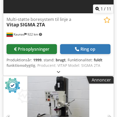
1
/
11
Multi-støtte boresystem til linje a
Vitap
SIGMA 2TA
Kaunas
922 km
Prisoplysninger
Ring op
Produktionsår:
1999
, stand:
brugt
, Funktionalitet:
fuldt
funktionsdygtig
, Producent: VITAP Model: SIGMA 2TA
Maskintype: Multistøttet boreanlæg til række- og
dyvelboring Årgang: 1999 Gennemløbslinje: ja
Annoncer
Boringsstøtter nedefra: 4 Horisontale boringsstøtter: 2
Boreblok-positionering: manuel Maks. arbejdsbredde:
2.500 mm Arbejdsdybde: 700 mm Maks.
gennemgangshøjde: 40 mm 32 mm gitter: ja Boreblokke pr.
støtte: 2 Antal spændebroer: 2 Crsdpfxsiffpxs Agmef
Pneumatisk overtryk Positionering af boringsstøtte: manuel
Borestænger 90° svingbare Borespindler pr. støtte: 2 CE-