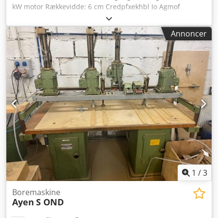
kW motor Rækkevidde: 6 cm Credpfxekhbl Io Agmof
Annoncer
1
/
3
Boremaskine
Ayen
S OND