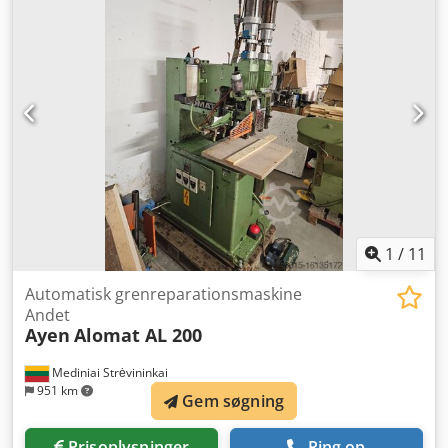
Codpfet I U E Iex Agmsrf Meget god stand. Kan leveres
med det samme.
1
/
11
Automatisk grenreparationsmaskine
Andet
Ayen
Alomat AL 200
Mediniai Strėvininkai
951 km
Gem søgning
Prisoplysninger
Ring op