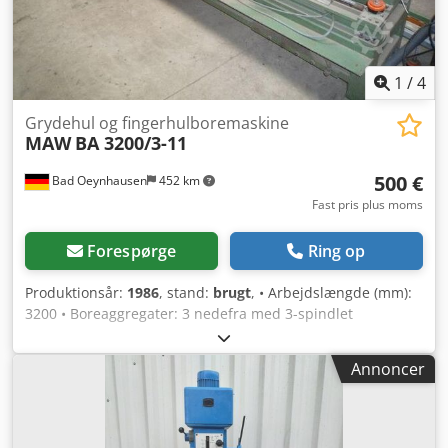
1
/
4
Grydehul og fingerhulboremaskine
MAW
BA 3200/3-11
500 €
Bad Oeynhausen
452 km
Fast pris plus moms
Forespørge
Ring op
Produktionsår:
1986
, stand:
brugt
, • Arbejdslængde (mm):
3200 • Boreaggregater: 3 nedefra med 3-spindlet
borehoved • Nedholder: 2 fra oven • Trykcylinder: 1 fra
siden Codpfo Drmxex Agmorf • Styring: Siemens af nyere
Annoncer
årgang