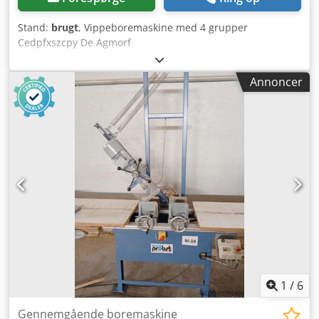
Stand:
brugt
, Vippeboremaskine med 4 grupper
Cedpfxszcpy De Agmorf
Annoncer
1
/
6
Gennemgående boremaskine