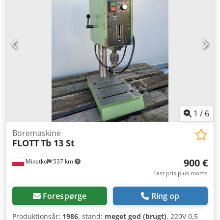
1
/
6
Boremaskine
FLOTT
Tb 13 St
900 €
Miastko
537 km
Fast pris plus moms
Forespørge
Ring op
Produktionsår:
1986
, stand:
meget god (brugt)
, 220V 0,5