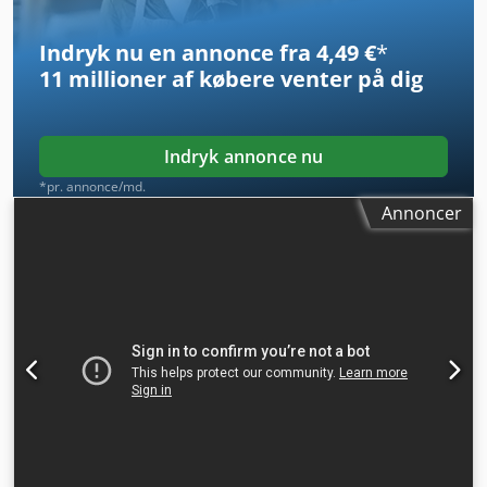
yderligere information, er du velkommen til at sende os en
besked eller ringe til os.
Indryk nu en annonce fra 4,49 €
*
11 millioner af købere
venter på dig
Indryk annonce nu
*pr. annonce/md.
Annoncer