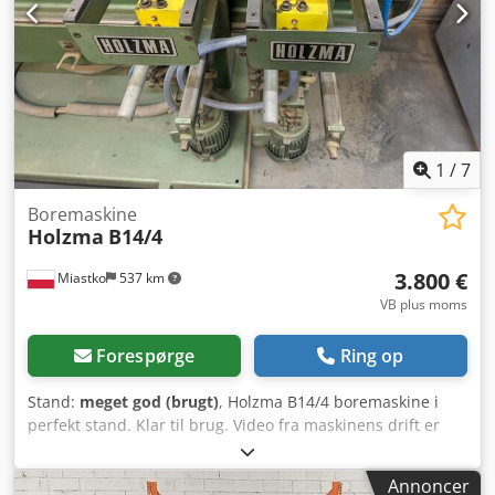
1
/
7
Boremaskine
Holzma
B14/4
3.800 €
Miastko
537 km
VB plus moms
Forespørge
Ring op
Stand:
meget god (brugt)
, Holzma B14/4 boremaskine i
perfekt stand. Klar til brug. Video fra maskinens drift er
tilgængelig. Crodpfoxyxgtsx Agmef
Annoncer