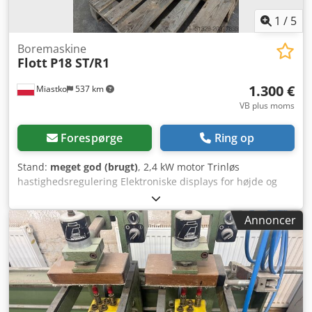
1
/
5
Boremaskine
Flott
P18 ST/R1
1.300 €
Miastko
537 km
VB plus moms
Forespørge
Ring op
Stand:
meget god (brugt)
, 2,4 kW motor Trinløs
hastighedsregulering Elektroniske displays for højde og
hastighed Cjdoxq Ri Ujpfx Agmerf
Annoncer