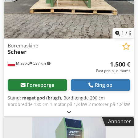
1
/
6
Boremaskine
Scheer
1.500 €
Miastko
537 km
Fast pris plus moms
Forespørge
Ring op
Stand:
meget god (brugt)
, Bordlængde 200 cm
Bordbredde 130 cm 1 motor på 1,8 kW 2 motorer på 1,8 kW
Csdopq Sauepfx Agmsrf 7 spindler pr. motor Maksimal
afstand mellem spindler: 124 cm
Annoncer