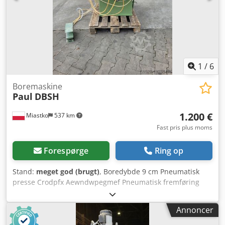
1
/
6
Boremaskine
Paul
DBSH
1.200 €
Miastko
537 km
Fast pris plus moms
Forespørge
Ring op
Stand:
meget god (brugt)
, Boredybde 9 cm Pneumatisk
presse Crodpfx Aewndwpegmef Pneumatisk fremføring
Motor 1,7/2,3 kW Højdejustering 14 cm 45-graders vinkel
Bordlængde 60 cm Bredde 72 cm Rækkevidde 60 cm højre-
Annoncer
venstre Frem-bagud 20 cm