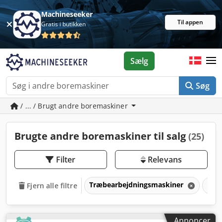
Machineseeker
Til appen
Gratis i butikken
Sælg
Søg
/ ... / Brugt andre boremaskiner
Brugte andre boremaskiner til salg
(25)
Filter
Relevans
Træbearbejdningsmaskiner
Bor
Fjern alle filtre
Annoncer