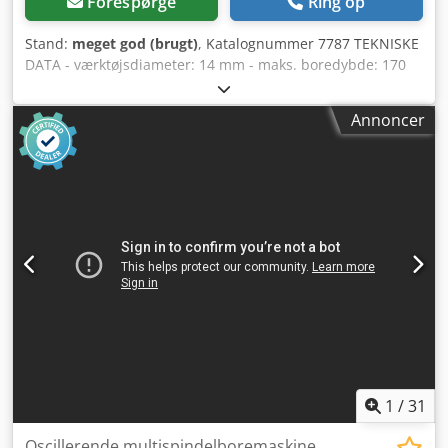
Forespørge
Ring op
Stand:
meget god (brugt)
, Katalognummer 7787 TEKNISKE
DATA - værktøjsdiameter: 14 mm - maks. boredybde: 170
mm - maks. fræselængde: 180 mm - indstilling af
boreapparat frem/tilbage - justering af bord op/ned og til
Annoncer
siderne - bordets drejevinkel: +/-20˚ -
arbejdsbordsdimensioner: 620x280 mm - materialepres -
motoreffekt: 1,5 kW - bremse - dimensioner (L/B/H):
1070x660x1250 mm - vægt: 300 kg FORDELE – polsk
produktion – meget god stand Crjdpfx Aozr Iyyjgmef –
brugt boremaskine Nettopris: 5900 PLN Nettopris: 1400
EUR Nettopris beregnet til kurs 4,2 PLN/EUR (ved større
kursudsving kan prisen ændres)
1
/
31
Oscillerende multispindelboremaskine