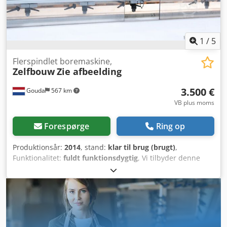
4,2 PLN/EUR (ved større valutakursudsving kan prisen
ændre sig)
1
/
5
Flerspindlet boremaskine,
Zelfbouw
Zie afbeelding
3.500 €
Gouda
567 km
VB plus moms
Forespørge
Ring op
Produktionsår:
2014
, stand:
klar til brug (brugt)
,
Funktionalitet:
fuldt funktionsdygtig
, Vi tilbyder denne
brugsklare, "gør-det-selv"-multipleboremaskine,
produktionsår 2014, til salg. Producent: Gør-det-selv,
pneumatisk Samlet bredde: 3200 mm Tilslutning: 3-faset
Model: Se billede Produktionsår: 2014 Codsznlypepfx
Agmjrf Tilstand: Klar til brug Kategori-ID: 137 Type:
Multipleboremaskine Hvis du har spørgsmål eller ønsker