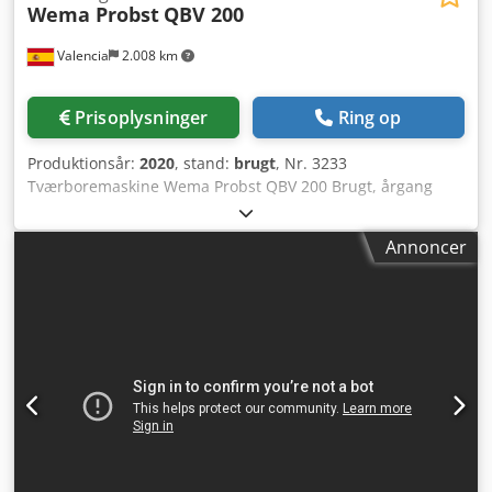
Wema Probst
QBV 200
Valencia
2.008 km
Prisoplysninger
Ring op
Produktionsår:
2020
, stand:
brugt
, Nr. 3233
Tværboremaskine Wema Probst QBV 200 Brugt, årgang
2020 Maskinen er i en næsten ny stand, der er udført
mindre end 30 boringer på den. Til udførelse af tværsnit
Annoncer
og boringer i rundfræste eller profilerede træemner. Med
denne maskine kan der laves formsluttende samlinger i
runde træemner ved tredimensionel manuel indstilling.
Anvendelsesområder inkluderer f.eks. hjørnesamlinger til
bjælkehuse, til trærammekonstruktioner eller til produkter
indenfor "træ i haven" såsom hegn, carporte,
blomsterkummer, højbede, autoværn m.m.
Tværboremaskinen består af en grundramme i stål-
svejsekonstruktion med svingbar boredel og
gastryksfederunderstøttet borsøjle samt justering af
borsøjlens position. Træet fastgøres med to centrerende