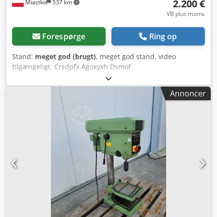
2.200 €
Miastko
537 km
VB plus moms
Forespørge
Ring op
Stand:
meget god (brugt)
, meget god stand. video
tilgængeligt. Crsdpfx Agoxyxh Dsmof
Annoncer