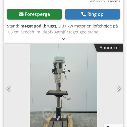
Fast pris plus moms
Forespørge
Ring op
Stand:
meget god (brugt)
, 0,37 kW motor en løftehøjde på
7,5 cm Credsh Im Ukjpfx Agmjf Meget god stand.
Annoncer