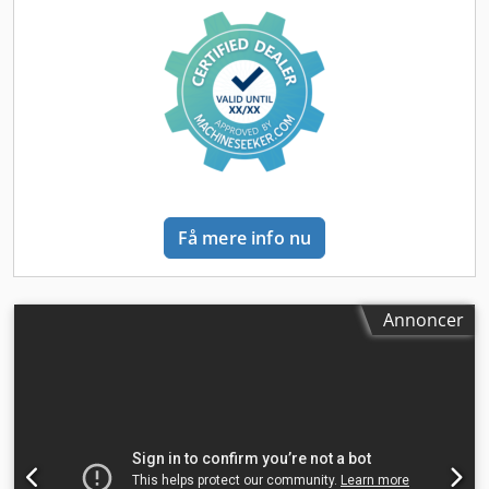
forsendelse Leveringsbetingelser: fra lokation
Få mere info nu
Annoncer