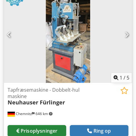
1
/
5
Tapfræsemaskine - Dobbelt-hul
maskine
Neuhauser Fürlinger
Chemnitz
646 km
Prisoplysninger
Ring op