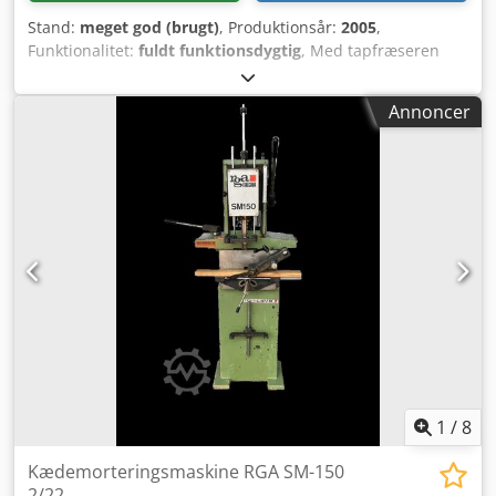
Stand:
meget god (brugt)
, Produktionsår:
2005
,
Funktionalitet:
fuldt funktionsdygtig
, Med tapfræseren
fremstilles modstykket til tapperne. Crodpjy Tmrtofx Agmef
Annoncer
1
/
8
Kædemorteringsmaskine RGA SM-150
2/22