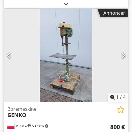
Annoncer
1
/
4
Boremaskine
GENKO
800 €
Miastko
537 km