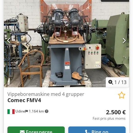
1
/
13
Vippeboremaskine med 4 grupper
Comec
FMV4
2.500 €
Udine
1.164 km
Fast pris plus moms
Forespørge
Ring op