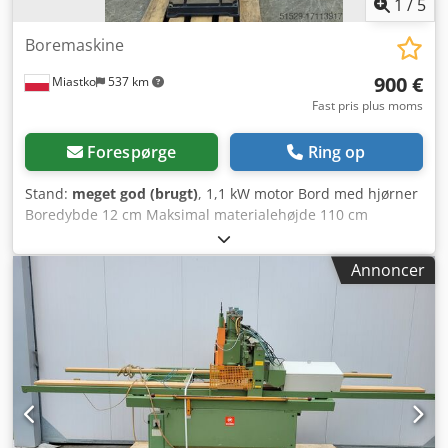
1
/
5
Boremaskine
900 €
Miastko
537 km
Fast pris plus moms
Forespørge
Ring op
Stand:
meget god (brugt)
, 1,1 kW motor Bord med hjørner
Boredybde 12 cm Maksimal materialehøjde 110 cm
Credpfx Aoumk H Ssgmef
Annoncer