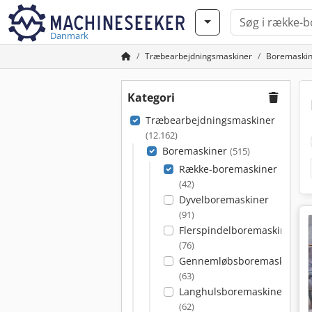
Danmark
Træbearbejdningsmaskiner
Boremaskin
Kategori
Træbearbejdningsmaskiner
(12.162)
Boremaskiner
(515)
Række-boremaskiner
(42)
Dyvelboremaskiner
(91)
Flerspindelboremaskiner
(76)
Gennemløbsboremaskiner
(63)
Langhulsboremaskiner
(62)