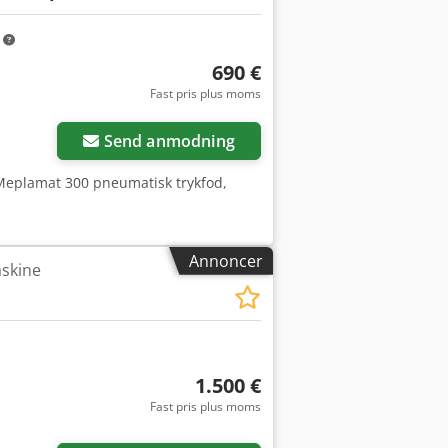
m
690 €
Fast pris plus moms
Send anmodning
eplamat 300 pneumatisk trykfod,
Annoncer
askine
1.500 €
Fast pris plus moms