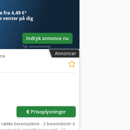
 fra 4,49 €
*
e
venter på dig
Indryk annonce nu
*pr. annonce/md.
Annoncer
ine
Anmod om flere
billeder
Prisoplysninger
et række-boremaskine - 2 boremotorer à
eumatisk omskiftningsventil - 21