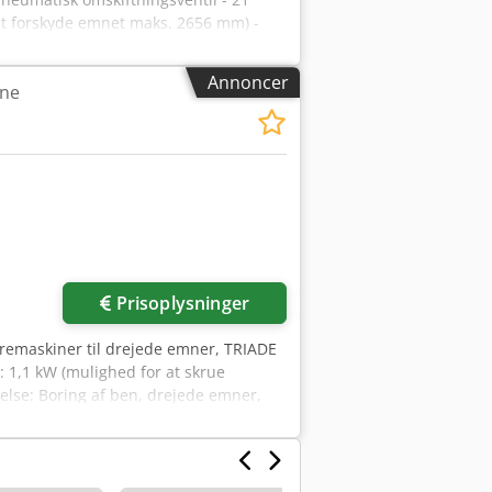
at forskyde emnet maks. 2656 mm) -
 Udsugningsstuds 160 mm Mål: ca. 3100
d: 63934 Röllbach Chsdpfjzk Nrbex
Annoncer
ine
Prisoplysninger
oremaskiner til drejede emner, TRIADE
: 1,1 kW (mulighed for at skrue
lse: Boring af ben, drejede emner,
peznmlyofx Aggsha