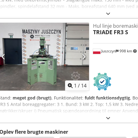
spindler, spindelafstand 32 mm - Maks. boreafstand 640 mm (ved 
Portalpassage 850 mm - Luftforbrug ved 5 bar ca. 11 l pr. cyklus -
x 1100 x 1800 mm Vægt: ca. 350 kg Tilgængelighed: straks Lagerste
Hul linje boremask
Aggja
TRIADE
FR3 S
Juszczyn
998 km
1
/
14
Stand:
meget god (brugt)
, Funktionalitet:
fuldt funktionsdygtig
, B
FR3 S Antal boreaggregater: 3 1. Bund: 3 kW 2. Top: 1,5 kW 3. Nedre
møtrikker/skruer i) Pneumatisk spændeanordning til emner Anvende
karnisdele Vægt: 1200 kg Dimensioner: 115 x 128 x 180 cm (H) Csd
Oplev flere brugte maskiner