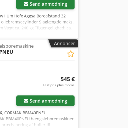
Send anmodning
w I Um Hofx Aggsa Boreafstand 32
oliebremsecylinder Slaglængde maks.
 Vægt ca. 240 kg Tilgængelighed: ca.
Annoncer
elsboremaskine
PNEU
545 €
Fast pris plus moms
der
Send anmodning
6
, CORMAK BBM40PNEU
RMAK BBM40PNEU hængsleboremaskinen
præcis boring af huller til