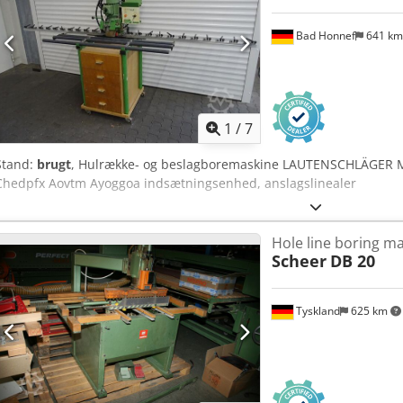
Bad Honnef
641 k
1
/
7
Stand:
brugt
, Hulrække- og beslagboremaskine LAUTENSCHLÄGER M
Chedpfx Aovtm Ayoggoa indsætningsenhed, anslagslinealer
Hole line boring m
Scheer
DB 20
Tyskland
625 km