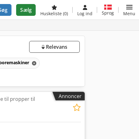
Søg
Sælg
Sprog
Huskeliste
(0)
Log ind
Menu
Relevans
boremaskiner
Annoncer
til propper til