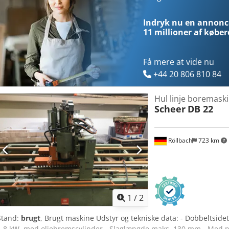
Indryk nu en annonce
11 millioner af køber
Få mere at vide nu
+44 20 806 810 84
Hul linje boremask
Scheer
DB 22
Röllbach
723 km
1
/
2
Stand:
brugt
, Brugt maskine Udstyr og tekniske data: - Dobbeltsid
1,8 kW, med oliebremscylinder - Slaglængde maks. 130 mm - Med pn