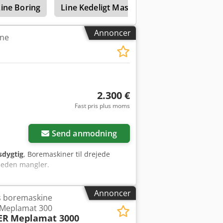
Line Boring
Line Kedeligt Maskine
Bored Line
Annoncer
ine
2.300 €
Fast pris plus moms
Send anmodning
sdygtig
, Boremaskiner til drejede
heden mangler.
Annoncer
gs boremaskine
Meplamat 300
ER
Meplamat 3000