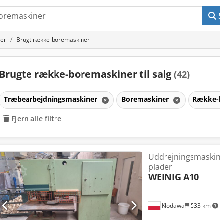
er
Brugt række-boremaskiner
Brugte række-boremaskiner til salg
(42)
Træbearbejdningsmaskiner
Boremaskiner
Række-
Fjern alle filtre
Uddrejningsmaskine 
plader
WEINIG
A10
Kłodawa
533 km