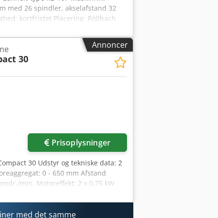
om med 26 spindler, akselafstand 32
ed: kortfristet Placering: Röllbach
Annoncer
ine
act 30
Prisoplysninger
ompact 30 Udstyr og tekniske data: 2
boreaggregat: 0 - 650 mm Afstand
dr./min. Motoreffekt: 2 x 0,75 kW
ryklufttilslutning: 6 bar
ngen
iner med det samme