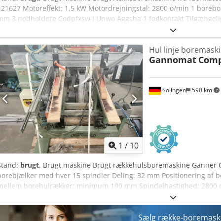
121627 Motoreffekt: 1,5 kW Motordrejningstal: 2800 o/min 1 boreb
mm 3 nedholdere Codpfxsw I Unwo Aggsha 1 fodkontakt Tilgængeligh
Hul linje boremask
Gannomat
Comp
Solingen
590 km
1
/
10
Stand:
brugt
, Brugt maskine Brugt rækkehulsboremaskine Ganner C
borebjælker med hver 15 spindler Deling: 32 mm Positionering af 
mellem borehulrækker: minimum 190 mm Spindelhastighed: 2800 om
Maks. indspændingshøjde for emner: 70 mm Arbejds­højde: 850 mm T
Tilgængelighed: efter aftale Chsdpfx Agjzk Nwdegja Placering: Soli
Sælg række-boremask