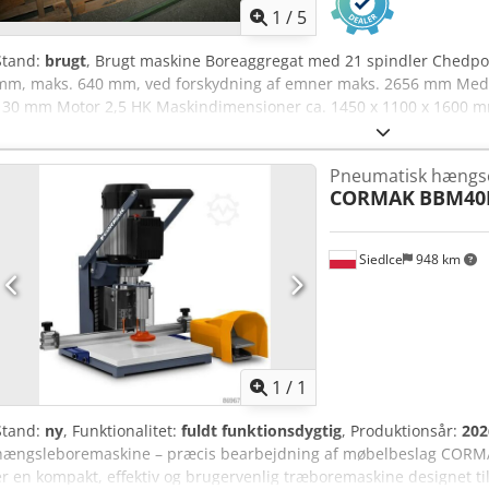
1
/
5
Stand:
brugt
, Brugt maskine Boreaggregat med 21 spindler Chedpo
mm, maks. 640 mm, ved forskydning af emner maks. 2656 mm Med 
130 mm Motor 2,5 HK Maskindimensioner ca. 1450 x 1100 x 1600 mm
2 uger efter ordremodtagelse Beliggenhed: Hochheim
Pneumatisk hængs
CORMAK
BBM40
Siedlce
948 km
Anmod om flere
bille
1
/
1
Stand:
ny
, Funktionalitet:
fuldt funktionsdygtig
, Produktionsår:
202
hængsleboremaskine – præcis bearbejdning af møbelbeslag CO
er en kompakt, effektiv og brugervenlig træboremaskine designet til 