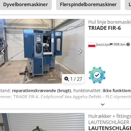
Dyvelboremaskiner
Flerspindelboremaskiner
Hul linje boremask
TRIADE
FIR-6
Juszczyn
998 km
1
/
27
Stand:
reparationskrævende (brugt)
, Funktionalitet:
ikke funktion
emner, TRIADE FIR-6. Csdpfszmxf Aex Aggeha Defekt – PLC-styreen
Hulrækker + fittin
LAUTENSCHLÄGER 
LAUTENSCHLÄG