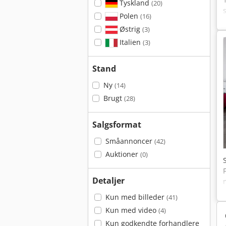
Tyskland
(20)
Polen
(16)
Østrig
(3)
Italien
(3)
Stand
Ny
(14)
Brugt
(28)
Salgsformat
Småannoncer
(42)
Auktioner
(0)
Detaljer
Kun med billeder
(41)
Kun med video
(4)
Kun godkendte forhandlere