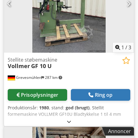
1
/
3
Stellite støbemaskine
Vollmer
GF 10 U
Grevesmühlen
287 km
Prisoplysninger
Ring op
Produktionsår:
1980
, stand:
god (brugt)
, Stellit
formemaskine VOLLMER GF10U Bladtykkelse 1 til 4 mm
Båndsavklingebredde 60 til 420 mm Cirkelsavklinger 300 til
1.200 mm Ø Cedpfxsgxb Ebj Amgjha Elektrisk
Annoncer
fremføringsdrift via gearmotor