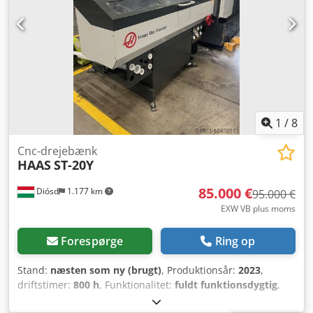
1
/
8
Cnc-drejebænk
HAAS
ST-20Y
85.000 €
Diósd
1.177 km
95.000 €
EXW VB plus moms
Forespørge
Ring op
Stand:
næsten som ny (brugt)
, Produktionsår:
2023
,
driftstimer:
800 h
, Funktionalitet:
fuldt funktionsdygtig
,
maskine/køretøjsnummer:
SN3128158
, drejediameter over