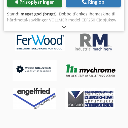
Prisoplysninger
Ring op
Stand:
meget god (brugt)
, Dobbeltflankeslibemaskine til
hårdmetal-savklinger VOLLMER model CEF250 Cjdpjukgw
Usfx Amgeha