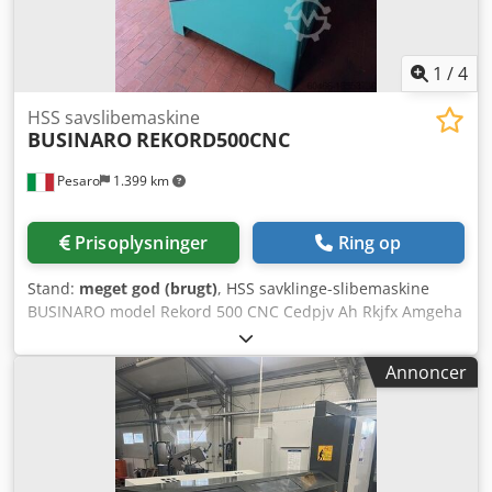
1
/
4
HSS savslibemaskine
BUSINARO
REKORD500CNC
Pesaro
1.399 km
Prisoplysninger
Ring op
Stand:
meget god (brugt)
, HSS savklinge-slibemaskine
BUSINARO model Rekord 500 CNC Cedpjv Ah Rkjfx Amgeha
Annoncer