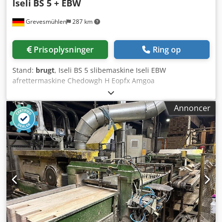
Iseli
BS 5 + EBW
Grevesmühlen
287 km
Prisoplysninger
Ring op
Stand:
brugt
, Iseli BS 5 slibemaskine Iseli EBW
afrettermaskine Chedowgh H Eopfx Amgoa
Annoncer