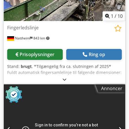
1
/
10
Fingerledslinje
Nattheim
843 km
Prisoplysninger
Ring op
Stand:
brugt
, *Tilgængelig fra ca. slutningen af 2025*
Fuldt automatisk fingersamlelinje til følgende dimensioner:
Tykkelse: ca. 24 – 100 mm, Bredde: ca. 80 – 240 mm,
Fingersamling længde: 400 – 1.500 mm, Færdig længde:
Annoncer
2,50 m – 13,50 m, trinløst justerbar. Består af følgende
anlægskomponenter: - SMB-vakuumafstabler i
længderetningen med 2 løfteborde og 2 pakkerullebaner,
årg. 2013. Pakkeformat maks. 1,20 x 1,20 x 6,00 m. 4
sugepuder, Sicko system. Enkeltstykning og indføring i
rullebane til scannerindføring, brætvender,
sorteringssluse for for fugtige og for tørre emner,