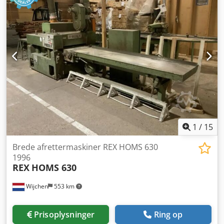
1
/
15
Brede afrettermaskiner REX HOMS 630
1996
REX
HOMS 630
Wijchen
553 km
Prisoplysninger
Ring op