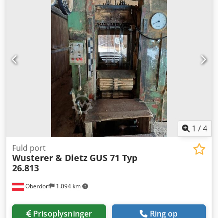
1
/
4
Fuld port
Wusterer & Dietz
GUS 71 Typ
26.813
Oberdorf
1.094 km
Prisoplysninger
Ring op