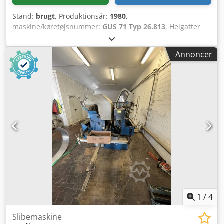
Stand:
brugt
, Produktionsår:
1980
,
maskine/køretøjsnummer:
GUS 71 Typ 26.813
, Helgatter
fra firmaet Wusterer & Dietz inklusive: Gatter sav
Savetensioner Klyvekile Gatterrullebane Trækudtrækker, 4-
Annoncer
strenget Cedpfx Amov Ummbjgoha Besigtigelse efter aftale
mulig.
1
/
4
Slibemaskine