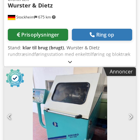
Wurster & Dietz
for alle produkter inden for industriområdet. Yorick
Diebels
Stockheim
675 km
Prisoplysninger
Ring op
Stand:
klar til brug (brugt)
, Wurster & Dietz
rundtræsindføringsstation med enkelttilføring og bloktræk
med udskubber. Csdpfx Ajyxrtaemgsha
Annoncer