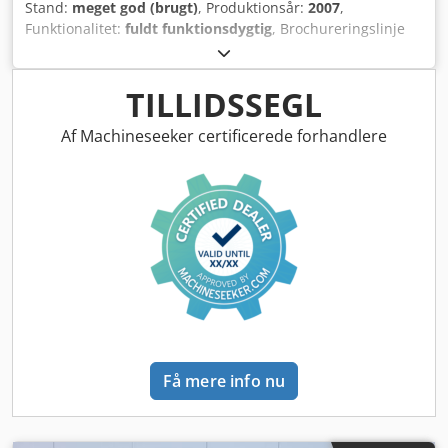
Stand:
meget god (brugt)
, Produktionsår:
2007
,
Funktionalitet:
fuldt funktionsdygtig
, Brochureringslinje
HORIZON SPF-200A + VAC-100 + FC-200A + ST-40 Generel
beskrivelse: Til salg: komplet produktionslinje til brochurer
fra det anerkendte japanske firma Horizon International
TILLIDSSEGL
Inc. Linjen er beregnet til automatisk indsamling, hæftning
og beskæring af brochurer. Maskinen er fuldt
Af Machineseeker certificerede forhandlere
funktionsdygtig og anvendt under produktionsforhold.
Ideel til både digitale og offset trykkerier. Linjen omfatter:
Indsamlertårne: VAC-100a + VAC-100m Hæfte- og
falsemodul: SPF-200A Treknivstrimmer: FC-200A Stabler:
ST-40 Djdpfjy Axdajx An Nskr Tekniske specifikationer: ----
1. Indsamlertårne (Air-Suction Collator) Modeller: VAC-100a
/ VAC-100m Spænding: 230 V Frekvens: 50 Hz
Strømforbrug: 10,4 A (pr. sektion) Fødesystem: luft-sug
Antal tårne: 2 (udvidet indsamling), hver med 10 bakker ----
2. Hæfte- og falsemodul Model: SPF-200A Spænding: 230 V
Frekvens: 50/60 Hz Strømforbrug: 3,4 / 3,2 A Funktioner:
Få mere info nu
Tråd-hæftning (2 hoveder) Falsning på midten
Brochureproduktion op til 4,5 mm (booklet maker) ---- 3.
Fronttrimmer Model: FC-200A Automatisk beskæring af