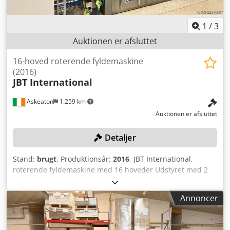
1
/
3
Auktionen er afsluttet
16-hoved roterende fyldemaskine
(2016)
JBT International
Askeaton
1.259 km
Auktionen er afsluttet
Detaljer
Stand:
brugt
, Produktionsår:
2016
, JBT International,
roterende fyldemaskine med 16 hoveder Udstyret med 2
Mettler Toledo C-serie/C3/C35 kontrolvægte Djdpfxjzl T Tle
An Njkr Maskinen er blevet gennemgribende renoveret af
Annoncer
den oprindelige producent i 2020 "Bemærk venligst, at
varerne i dette parti, 30466-369, samtidig udbydes i
kombinationspartiet 30466-348 som en komplet