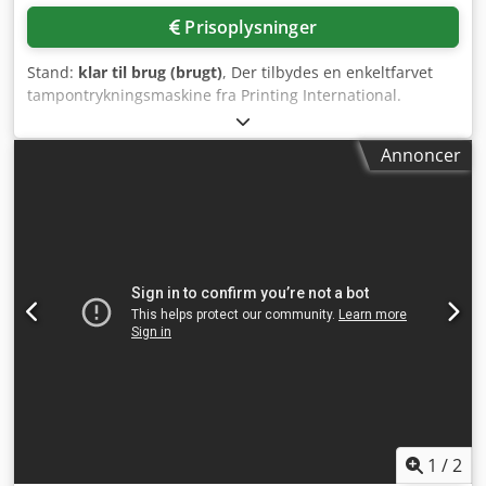
Let knivskifte • Vakuumzoner aktiveres med et klik Hurtig
Prisoplysninger
tilbagebetaling • Lave omkostninger med høj merværdi •
Optimal materialeanvendelse via nest expert software-
Stand:
klar til brug (brugt)
, Der tilbydes en enkeltfarvet
moduler (ikke inkl.) • Høj hastighed • Konstant præcision
tampontrykningsmaskine fra Printing International.
Data: • Korte skæretider takket være høj
Klisjéens størrelse: 100 mm/100 mm, maks. emnestørrelse:
positioneringshastighed op til 90 m/min •
ca. 130 mm/170 mm, maks. trykbilleddiameter: ca. 60 mm,
Repeteringsnøjagtighed +/- 0,25 mm • Skærer enkelt- eller
Annoncer
maks. tampontak: 100 mm, maks. cyklushastighed: 1200
flerlags • Velegnet til plademateriale og rullevarer (kan
cyklusser/time. Maskinen betjenes med trykluft, tryksystem
udvides med passende afvikler) Dedpfx Anewgc I Rj Njkr •
med åbne farvekar. Efter aftale er det muligt at besigtige
Hurtig tilbagebetaling (Produktfoto som eksempel)
maskinen. Dodpfxezk Nb Ne An Nekr
Maskinen er CE-certificeret.
1
/
2