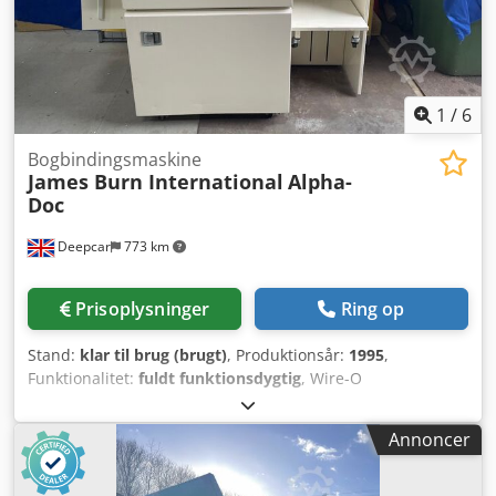
1
/
6
Bogbindingsmaskine
James Burn International
Alpha-
Doc
Deepcar
773 km
Prisoplysninger
Ring op
Stand:
klar til brug (brugt)
, Produktionsår:
1995
,
Funktionalitet:
fuldt funktionsdygtig
, Wire-O
indbindingsmaskine med automatisk papirstansning til A4-
og A5-ark. Maks. arkstørrelse: 360 mm x 330 mm Min.
Annoncer
arkstørrelse: 138 mm x 138 mm Papirkvalitet: 50 g/m² op til
350 g/m² Stansekapacitet: Op til 30.000 – 40.000 ark i timen
Justerbar arkløft: 0,5 mm til 1 mm Strømforsyning: 230 V, 1-