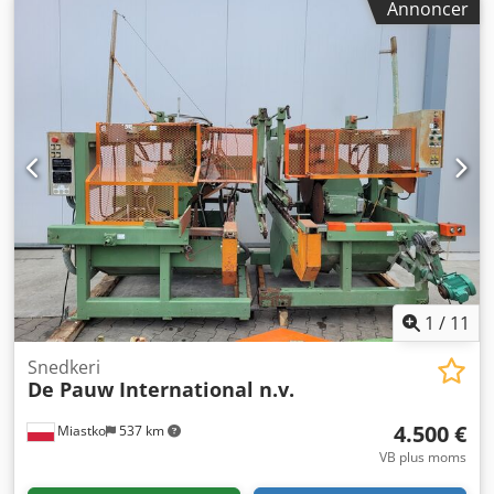
brochureforside Høj skærepræcision Inline-drift med SPF-
Annoncer
200A ---- 4. Stabler Model: ST-40 Spænding: 230 V
Frekvens: 50 Hz Strømforbrug: 4,7 A Automatisk stabling af
færdige produkter ---- Stand og brug: Maskinen er i god
teknisk stand Komplet produktionslinje Regelmæssigt
anvendt Produktionstæller synlig på panel (ca. 1,8 mio.
brochurer) ---- Fordele: ✔ Komplet system til
brochureproduktion ✔ Anerkendt producent – Horizon ✔
Mulighed for inline drift ✔ Høj ydeevne og ensartet kvalitet
✔ Ideel til mellemstore og store oplag ---- Yderligere
information: Mulighed for test på stedet Assistance ved
idriftsættelse Tilgængelighed: efter aftale
1
/
11
Snedkeri
De Pauw International n.v.
4.500 €
Miastko
537 km
VB plus moms