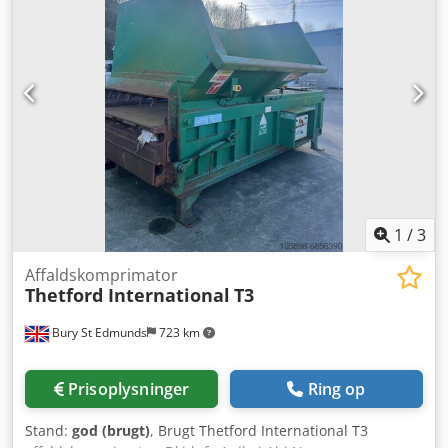
faset, 50 Hz Andre indbindingsformer tilgængelige efter
forespørgsel, f.eks. spiralindbinding, kamindbinding,
hulningsmaskiner og spiralbinding (pris på forespørgsel).
Dksdotx Ux Ropfx An Njr
1
/
3
Affaldskomprimator
Thetford International
T3
Bury St Edmunds
723 km
Prisoplysninger
Ring op
Stand:
god (brugt)
, Brugt Thetford International T3