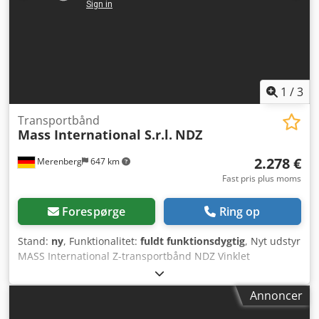
styres separat og er højdejusterbar
1
/
3
Transportbånd
Mass International S.r.l.
NDZ
2.278 €
Merenberg
647 km
Fast pris plus moms
Forespørge
Ring op
Stand:
ny
, Funktionalitet:
fuldt funktionsdygtig
, Nyt udstyr
MASS International Z-transportbånd NDZ Vinklet
transportbånd / samlebånd Kan leveres hurtigt Eksempel
som på billedet: Vinklet transportbånd med justerbar
Annoncer
højde og vinkel NDZ 1 Indføringssektion 600 mm Stigende
sektion 1300 mm Udførselssektion 500 mm Brugbar