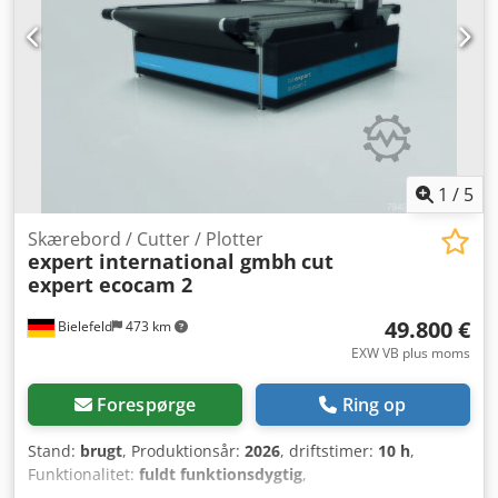
1
/
5
Skærebord / Cutter / Plotter
expert international gmbh
cut
expert ecocam 2
49.800 €
Bielefeld
473 km
EXW VB plus moms
Forespørge
Ring op
Stand:
brugt
, Produktionsår:
2026
, driftstimer:
10 h
,
Funktionalitet:
fuldt funktionsdygtig
,
maskine/køretøjsnummer:
2026-078
, arbejdsbredde:
1.600