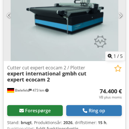
1
/
5
Cutter cut expert ecocam 2 / Plotter
expert international gmbh
cut
expert ecocam 2
74.400 €
Bielefeld
473 km
VB plus moms
Forespørge
Ring op
Stand:
brugt
, Produktionsår:
2026
, driftstimer:
15 h
,
Funktionalitet:
fuldt funktionsdygtig
,