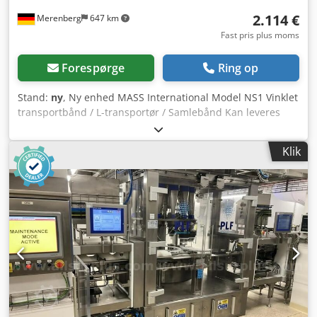
2.114 €
Merenberg
647 km
Fast pris plus moms
Forespørge
Ring op
Stand:
ny
, Ny enhed MASS International Model NS1 Vinklet
transportbånd / L-transportør / Samlebånd Kan leveres
hurtigt Justerbart vinkelt transportbånd NS1 med
opsamlingsplader i indløbsområdet Eksempel som vist:
Klik
Indløbssektion: 600 mm Dsdpfxouip Ils An Nokr Stigedel:
1300 mm Nyttebredde: 250 mm Yderbredde: 305 mm
(uden motor) Højdejusterbar afgangshøjde: 750 - 1050 mm
Justerbar vinkel mellem indløbs- og stigedel Variabel
hældningsvinkel Medbringerhøjde: 30 mm Afstand mellem
medbringere: 500 mm Båndhastighed: 3 m/min Mobil på
styrehjul med bremse Tredelt tragtplade til
indløbssektionen Den angivne pris gælder for NS1. Flere
vinkelforsendere i andre dimensioner kan bestilles – se
listen på billede 2. Kundens specialmål er intet problem.