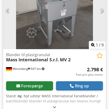
indførings- og stigende del Kan indstilles variabelt i
hældningen Knophøjde 30 mm Knopafstand 500 mm
Båndhastighed 3 m/min Kan flyttes på styrbare stophjul
Valgfrit: Andre dimensioner, se standardleveringsliste
Dimensioner efter kundens ønske FDA-kompatibelt bånd
Ændret båndhastighed osv.
1
/
9
Blander til plastgranulat
Mass International S.r.l.
MV 2
2.798 €
Merenberg
647 km
Fast pris plus moms
Forespørge
Ring op
Stand:
ny
, Nyt udstyr MASS International Farveblander /
batchblander blander til plastgranulat kan leveres hurtigt
fra lager Dkodpfxou Ti Tvs An Nor Eksempel: Blander MV 2