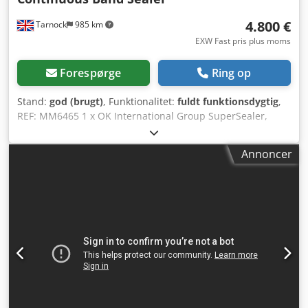
4.800 €
Tarnock
985 km
EXW Fast pris plus moms
Forespørge
Ring op
Stand:
god (brugt)
, Funktionalitet:
fuldt funktionsdygtig
,
REF: MM6465 1 x OK International Group SuperSealer,
kontinuerlig båndforsegler, monteret på en mobil,
højdejusterbar stander. Producent – OK International
Annoncer
Group. Model – SB-40 EU. Serienummer – 218-2527-22.
Dkedsznux Uspfx An Nor Hastighed – variabel, op til 21,3
m/min. Materiale til poser – materialer, der kan
varmeforsegles, op til 15 mils eller 380 mikron. Retning –
fra højre til venstre. VENLIGST BEMÆRK – Der er 2 enheder
tilgængelige til salg (4.800 EUR/enhed).