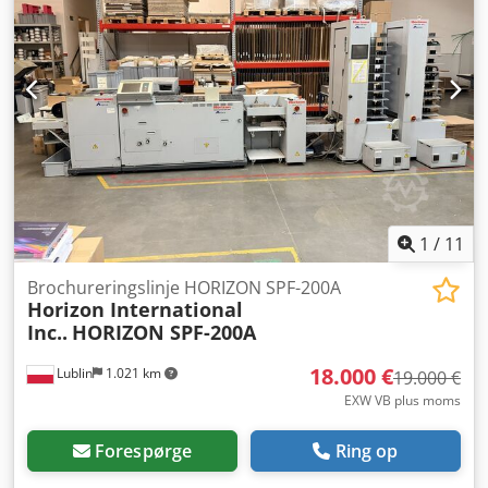
produktionslinje. De enkelte dele af den komplette
produktionslinje 30466-348 udbydes som separate partier,
30466-349 til 30466-374. Budgivere kan byde på den
komplette produktionslinje og/eller på de enkelte partier.
Salg er betinget og afhænger af sælgers godkendelse. Det
er sandsynligt, at sælgeren vil godkende det højeste
samlede bud for produktionslinjen, enten som ét samlet
parti eller som separate partier. De vindende budgivere vil
blive underrettet inden for 2+N7 arbejdsdage."
1
/
11
Brochureringslinje HORIZON SPF-200A
Horizon International
Inc..
HORIZON SPF-200A
18.000 €
Lublin
1.021 km
19.000 €
EXW VB plus moms
Forespørge
Ring op