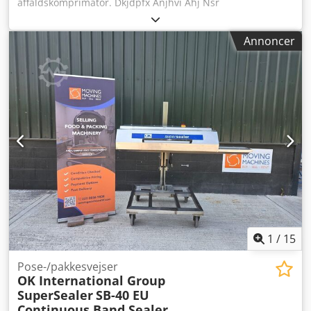
affaldskomprimator. Dkjdpfx Anjhvi Ahj Nsr
Annoncer
1
/
15
Pose-/pakkesvejser
OK International Group
SuperSealer
SB-40 EU
Continuous Band Sealer