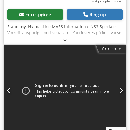
Fast pris plus moms
Forespørge
Ring op
Stand:
ny
, Ny maskine MASS International NS3 Speciale
Vinkeltransportør med separator Kan leveres på kort varsel
Eksempel som vist på billedet: L-transportør med dobbelt
rulleseparator Indføring: 600 mm Stigning: 1300 mm Nyttig
Annoncer
bredde: 450 mm Udvendig bredde: 505 mm (uden motor)
Højdejusterbar afgangshøjde: 750 - 1050 mm Justerbare
vinkler på indførslen samt ved hældning Sort PU-bånd
med medbringere Medbringerhøjde: 20 mm Afstand
mellem medbringere: 500 mm Båndhastighed: 3 m/min
Mobil på drejelige stophjul Sideplader ved indførselsdelen
Fås også som vinkeltransportør med Supergrip-bælte og
separator (se sidste to billeder) Dksdpjd Tidxefx An Ner
Dobbelt rulleseparator med overdækket remtræk Belagt
med Super Grip Justerbar udløbsskakt