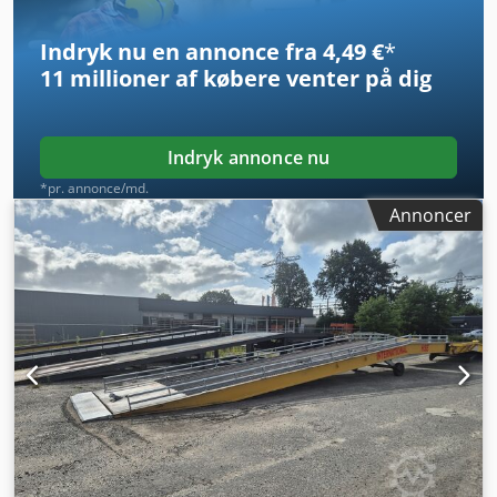
Simatic Tough Panel Inklusiv palle med værktøj og ekstra
reservedele Dodpfx Ajw H Naajn Nskr
Indryk nu en annonce fra 4,49 €
*
11 millioner af købere
venter på dig
Indryk annonce nu
*pr. annonce/md.
Annoncer