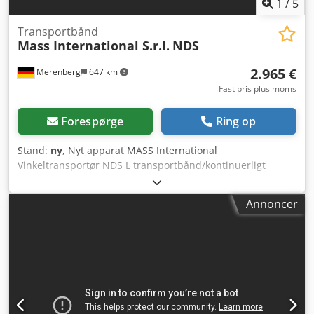
1
/
5
Transportbånd
Mass International S.r.l.
NDS
2.965 €
Merenberg
647 km
Fast pris plus moms
Forespørge
Ring op
Stand:
ny
, Nyt apparat MASS International
Vinkeltransportør NDS L transportbånd/kontinuerligt
transportbånd Hurtig levering mulig Vinkeltransportør
med justerbare vinkler inkl. paddelseparator og
Annoncer
opsamlingsplader i indføringsdelen Eksempel som vist:
Indføringsdel: 600 mm Stigning: 1300 mm Udløbsdel: 800
mm Nyttig bredde: 350 mm Udvendig bredde: 405 mm
(uden motor) Højdejusterbar afgangshøjde: 700 - 1000 mm
Justerbare vinkler for indførings- og udløbsdel Justerbar
hældning PU bånd Super Grip Båndhastighed: 3 m/min
Mobil på styrbare bremseruller Dsdpfx Ajr A D S Ejn Nekr
Sidesamlingsplader i indføringsdelen Paddelseparator kan