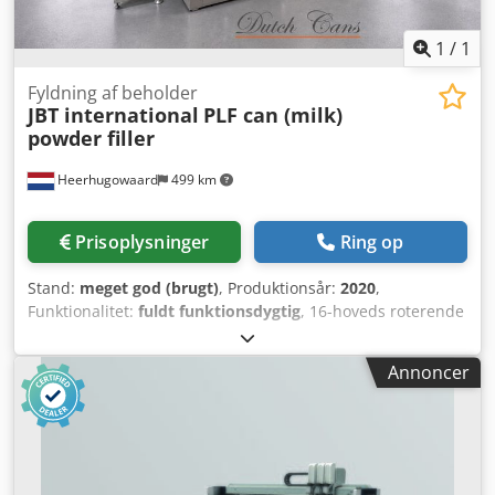
1
/
1
Fyldning af beholder
JBT international
PLF can (milk)
powder filler
Heerhugowaard
499 km
Prisoplysninger
Ring op
Stand:
meget god (brugt)
, Produktionsår:
2020
,
Funktionalitet:
fuldt funktionsdygtig
, 16-hoveds roterende
fyldemaskine med 2 kontrolvægte år: 2020 Dkjdpfszlhy Hex
An Ner
Annoncer