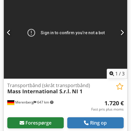
bredde 250 mm Ydre bredde 305 mm (uden motor)
Justerbar højde på udførselssektionen 700 - 1000 mm
Justerbare vinkler for indførings- og udførselssektion
Justerbar hældning PU-bånd Farve: sort L-profil Afstand
mellem profiler: 500 mm Profilhøjde: 30 mm
Båndhastighed: 3 m/min Standardstyring med
nødstop/stopknap Kan flyttes på styrbare hjul Dsdjiz S
Htjpfx An Nekr Tredelt tragtplade til indføringssektion Den
anførte pris gælder for NDZ1.
1
/
3
Transportbånd (skråt transportbånd)
Mass International S.r.l.
NI 1
1.720 €
Merenberg
647 km
Fast pris plus moms
Forespørge
Ring op