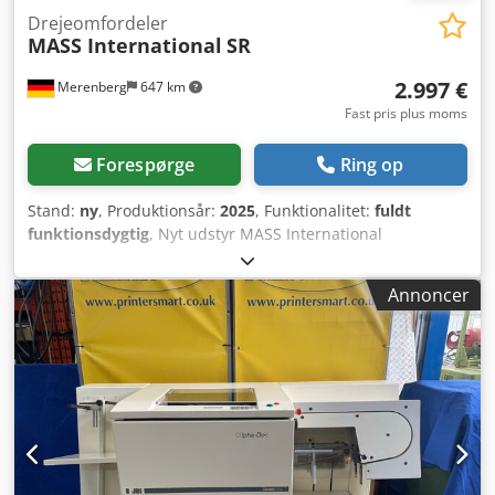
Drejeomfordeler
MASS International
SR
2.997 €
Merenberg
647 km
Fast pris plus moms
Forespørge
Ring op
Stand:
ny
, Produktionsår:
2025
, Funktionalitet:
fuldt
funktionsdygtig
, Nyt udstyr MASS International
Drejekonsol SR Dodszkr D Hspfx An Nskr
Touchskærmsstyring Motor 400V, 50Hz 360°
Annoncer
arbejdsområde Trinløs højde- og hældningsjustering
Styring via frit indstillelige tidsintervaller eller via
potentialfrie kontakter højdejusterbar udleveringshøjde
1100 – 1400 mm højdejusterbar afleveringshøjde 600 – 900
mm bredde på tragten 500 mm, indsnævres til 200 mm
samlet bredde 500 mm