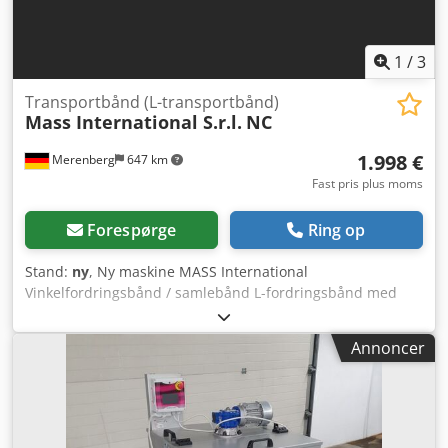
1
/
3
Transportbånd (L-transportbånd)
Mass International S.r.l.
NC
1.998 €
Merenberg
647 km
Fast pris plus moms
Forespørge
Ring op
Stand:
ny
, Ny maskine MASS International
Vinkelfordringsbånd / samlebånd L-fordringsbånd med
fast vinkel på 35° Dedpfjhm Axgjx An Nekr kan leveres på
kort tid MASS International Vinkelfordringsbånd NC1
Annoncer
vinkelfordringsbånd med fast vinkel og opsamlingsplader i
indføringsdelen Eksempel som vist: NC 1 Indføringsdel 600
mm Stigende del 1300 mm Brugbar bredde 250 mm Ydre
bredde 305 mm (uden motor) Højdejusterbar,
udleveringshøjde 750 - 1050 mm Fast vinkel mellem