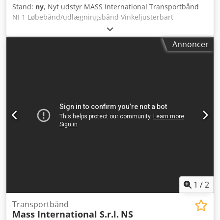
Stand:
ny
, Nyt udstyr MASS International Transportbånd
NI 1 Løbebånd/udlægningsbånd Vinkeljusterbart
transportbånd med tragt i indføringsdelen kort
leveringstid Eksempel: NI 1 Længde 1500 mm Brugbar
Annoncer
bredde 250 mm Ydre bredde 305 mm (uden motor)
Højdejusterbar udleveringshøjde 600 - 1000 mm Variabelt
justerbar hældning Knophøjde 30 mm Knopafstand 500
mm Båndhastighed 3 m/min Dkodpfxoh Nyp Ue An Ner
Kan flyttes på styrbare stophjul Valgmuligheder: andre
dimensioner, se standardleverancelisten dimensioner
efter kundens ønske FDA-godkendt bånd ændret
båndhastighed osv.
1
/
2
Transportbånd
Mass International S.r.l.
NS