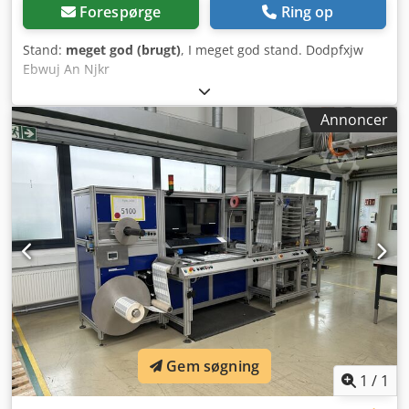
Forespørge
Ring op
Stand:
meget god (brugt)
, I meget god stand. Dodpfxjw
Ebwuj An Njkr
Annoncer
Gem søgning
1
/
1