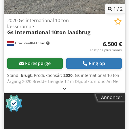
1
/
2
2020 Gs international 10 ton
læsserampe
Gs international
10ton laadbrug
6.500 €
Drachten
415 km
Fast pris plus moms
Forespørge
Ring op
Stand:
brugt
, Produktionsår:
2020
, Gs international 10 ton
Årgang 2020 Bredde Længde 12 m Dkjdpfxoznfduo An Ner
Hydraulisk justerbar Klar til øjeblikkelig brug Hvis du er
interesseret i vores læsserampe, kan vi arrangere
Annoncer
transport for dig.