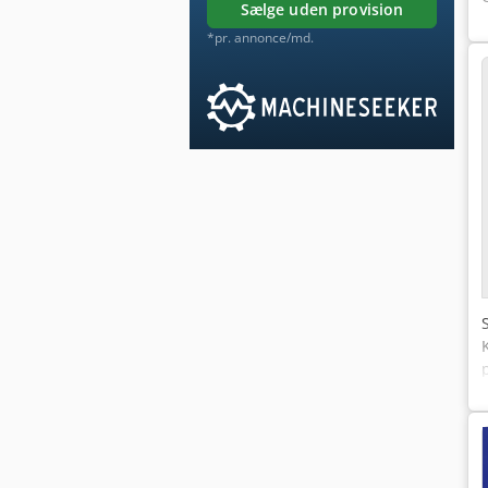
sælge uden provision
*pr. annonce/md.