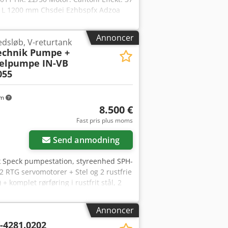
 L 1200 mm Chsdei Ezhbspfx Adzoa
ler syreholdige slammer. Kapacitet: fra
Annoncer
edsløb, V-returtank
echnik Pumpe +
selpumpe IN-VB
055
km
8.500 €
Fast pris plus moms
Send anmodning
k Speck pumpestation, styreenhed SPH-
2 RTG servomotorer + Stel og 2 rustfrie
 komplet rørføring i rustfrit stål, 2
lgfrit ca. 250 m 2-tommers slange inkl.
tionsdygtig stand Nedtaget og pakket
Annoncer
g i 75053 Gondelsheim Chodewi Icxepfx
-4281.0202
tning efter aftale