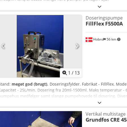
Doseringspumpe
FillFlex
F5500A
Hobro
56 km
1
/
13
Stand:
meget god (brugt)
, Doseringsfylder. Fabrikat - FillFlex. Mo
Kapacitet - 25L/min. Dosering fra 20ml-1500ml. Maks temperatur - 6
pumpehus medfølger samt slange pumpehovede til dosering. Diver
Vertikal multistage
Grundfos
CRE 45