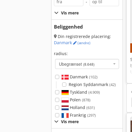
-
Vis mere
Beliggenhed
Din registrerede placering:
Danmark
(ændre)
radius:
Ubegrænset
(8.648)
Danmark
(102)
Region Syddanmark
(42)
Tyskland
(4.909)
Polen
(878)
ntrifugalpumpe
Grundfos
Alfa Laval Karafler
Holland
(631)
Frankrig
(297)
Vis mere