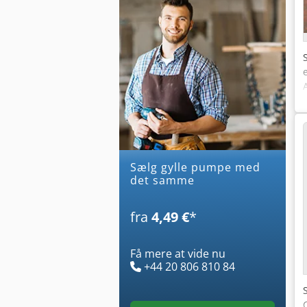
Sælg gylle pumpe med
det samme
fra
4,49 €
*
Få mere at vide nu
+44 20 806 810 84