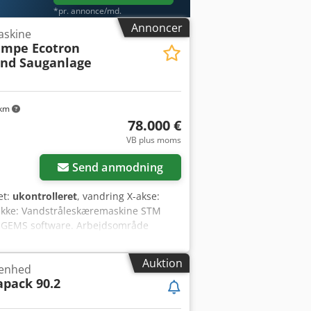
*pr. annonce/md.
Annoncer
askine
umpe Ecotron
und Sauganlage
 km
78.000 €
VB plus moms
Send anmodning
et:
ukontrolleret
, vandring X-akse:
pakke: Vandstråleskæremaskine STM
il IGEMS software. Arbejdsområde
ingsanlæg årg. 2018 --> som nyt.
 2018 --> som ny. Vakuumsuganlæg Devo-
Auktion
-enhed
ndsække. Anlægget blev anskaffet i
pack 90.2
get med pumpe blev dengang
 blevet anvendt hos os. Det har kun