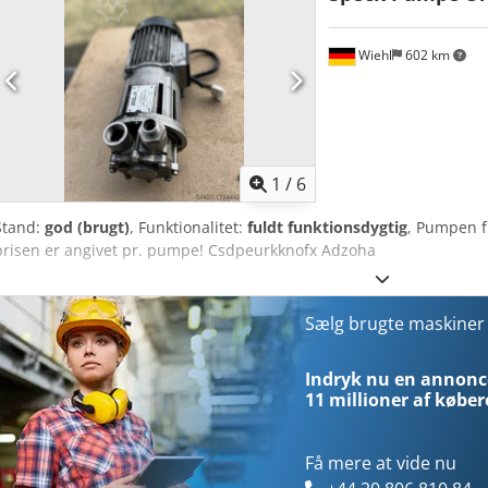
Wiehl
602 km
1
/
6
Stand:
god (brugt)
, Funktionalitet:
fuldt funktionsdygtig
, Pumpen fr
prisen er angivet pr. pumpe! Csdpeurkknofx Adzoha
Sælg brugte maskine
Indryk nu en annonce
11 millioner af køber
Få mere at vide nu