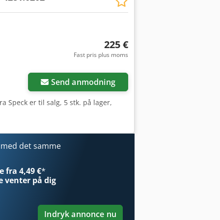
225 €
Fast pris plus moms
Send anmodning
a Speck er til salg, 5 stk. på lager,
r med det samme
 fra 4,49 €
*
e
venter på dig
Indryk annonce nu