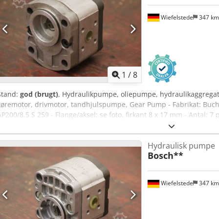
Wiefelstede
347 k
1
/
8
Stand:
god (brugt)
, Hydraulikpumpe, oliepumpe, hydraulikaggrega
køremotor, drivmotor, tandhjulspumpe, Gear Pump - Fabrikat: Buch
AP200/8.5 S 259 - Flange/aksel: se foto, firkant 8 x 17 mm - Antal: 7 p
84/82/H100 mm - Vægt: 2,0 kg Codpfx Aevwka Dodzeha
Hydraulisk pumpe
Bosch**
Wiefelstede
347 k