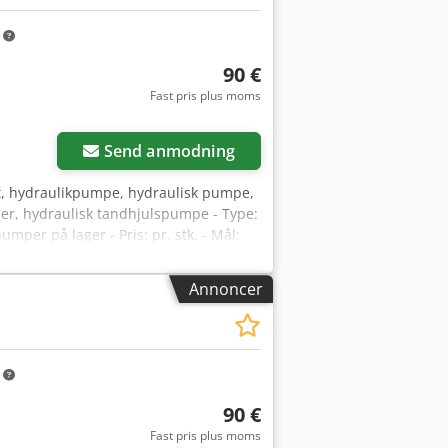
m
90 €
Fast pris plus moms
Send anmodning
t, hydraulikpumpe, hydraulisk pumpe,
er, hydraulisk tandhjulspumpe - Type:
umper på lager - Pris: pr. stk. - Mål:
Annoncer
m
90 €
Fast pris plus moms