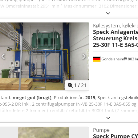
kW Omdrejningstal: 2951 min⁻¹ Maskinnummer: 3102 Dimensioner:
Anvendelse: Konstrueret til applikationer med meget abrasive og/el
1 til 1500 m3/t / afhængig af mediet
Kølesystem, kølekr
Speck Anlagent
Steuerung
Krei
25-30F 11-E 3A5-
Gondelsheim
803 
1
/
21
Stand:
meget god (brugt)
, Produktionsår:
2019
, Speck-anlægstekni
R-055-2 DR inkl. 2 centrifugalpumper IN-VB 25-30F 11-E 3A5-055 og 
stålfordelere 2 tommer (fremløb / returløb) + 3000L tank (2-kammer) +
tommer + alle sensorer samt servomotorer / ventiler / sensorer + va
lynkoblinger og afspærringsventiler Pumper blev demonteret i funk
Pumpe
på flere paller Nypris for anlægget: 85.000 euro Varen befinder si
Speck Pumpe
CY
Adzoa Brugt stand, se billeder Forsendelse med speditør eller afhen