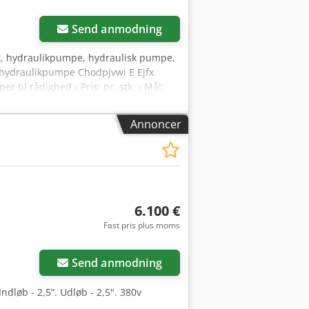
Send anmodning
t, hydraulikpumpe, hydraulisk pumpe,
 hydraulikpumpe Chodpjvwi E Ejfx
r til rådighed - Pris: pr. stk. - Mål:
Annoncer
6.100 €
Fast pris plus moms
Send anmodning
løb - 2,5”. Udløb - 2,5". 380v