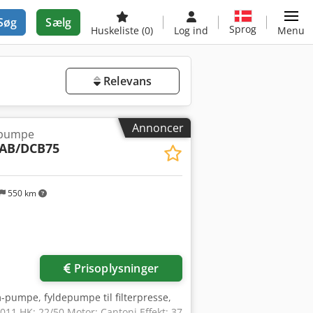
Søg
Sælg
Sprog
Huskeliste
(0)
Log ind
Menu
Relevans
Annoncer
epumpe
AB/DCB75
550 km
Prisoplysninger
pumpe, fyldepumpe til filterpresse,
1 HK: 22/50 Motor: Cantoni Effekt: 37