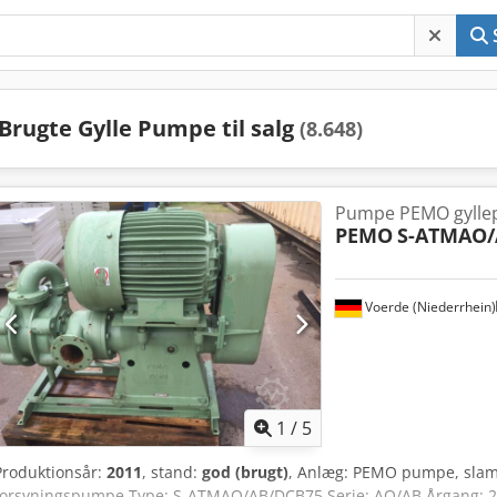
Brugte Gylle Pumpe til salg
(8.648)
Pumpe PEMO gyll
PEMO
S-ATMAO/
Voerde (Niederrhein)
1
/
5
Produktionsår:
2011
, stand:
god (brugt)
, Anlæg: PEMO pumpe, slam-
forsyningspumpe Type: S-ATMAO/AB/DCB75 Serie: AO/AB Årgang: 201