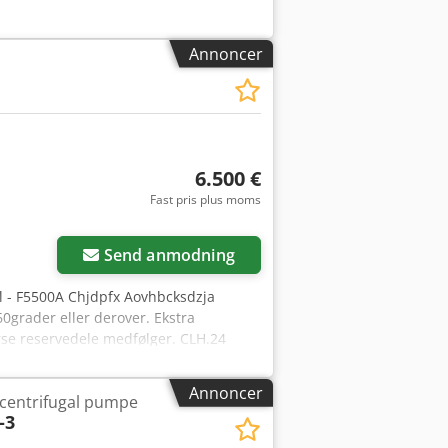
Annoncer
6.500 €
Fast pris plus moms
Send anmodning
del - F5500A Chjdpfx Aovhbcksdzja
0grader eller derover. Ekstra
se reservedele medfølger. CLH.24
Annoncer
 centrifugal pumpe
-3