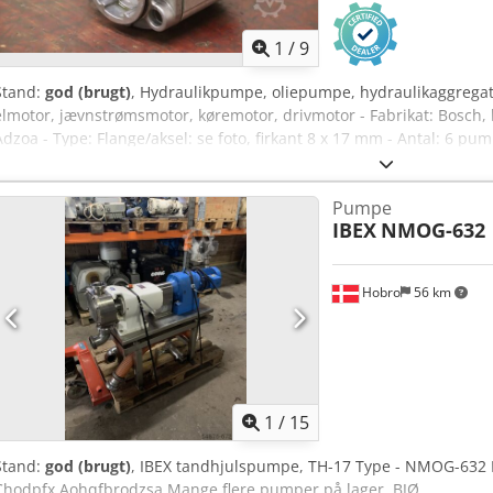
1
/
9
Stand:
god (brugt)
, Hydraulikpumpe, oliepumpe, hydraulikaggrega
elmotor, jævnstrømsmotor, køremotor, drivmotor - Fabrikat: Bosch,
Adzoa - Type: Flange/aksel: se foto, firkant 8 x 17 mm - Antal: 6 pumpe
100/92/H84 mm - Vægt: 2,0 kg
Pumpe
IBEX
NMOG-632
Hobro
56 km
1
/
15
Stand:
god (brugt)
, IBEX tandhjulspumpe, TH-17 Type - NMOG-632 Ind
Chodpfx Aohqfbrodzsa Mange flere pumper på lager. BJØ.