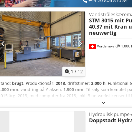
+44 20 806 810 84
Vandstråleskærem
STM 3015 mit P
40.37
mit Kran 
neuwertig
Vordemwald
1.006
1
/
12
Stand:
brugt
, Produktionsår:
2013
, driftstimer:
3.000 h
, Funktionalit
3.000 mm
, vandring på Y-aksen:
1.500 mm
, Til salg som komplet 
3015 årg. 2013, med computer fra 2018, inkl. 3 netværkslicenser t
3000x1500mm. Højtrykspumpe Ecotron 40.37 årg. 2013. Vandblødgør
Abrasiv-returspulsesystem årg. 2013. Søjlesvingkran Abus 2t årg.
Hydraulisk pumpe
Tech, bæreevne 1800kg --> som ny. Diverse tilbehør. Forskellige sa
Doppstadt
Hydra
slutningen af 2018 og taget i brug først i 2019. Vandstråleanlæg
totalrenoveret af leverandøren. Desværre er anlægget kun sjældent