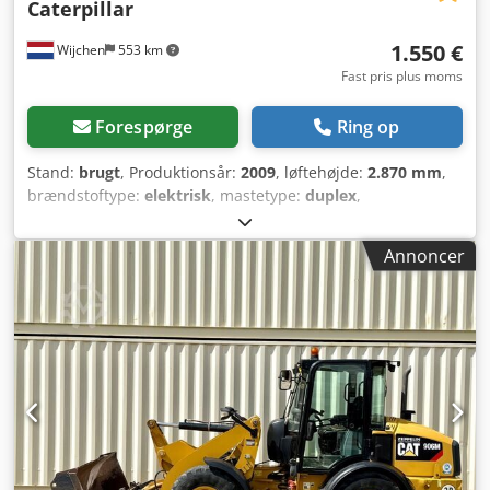
Caterpillar
1.550 €
Wijchen
553 km
Fast pris plus moms
Forespørge
Ring op
Stand:
brugt
, Produktionsår:
2009
, løftehøjde:
2.870 mm
,
brændstoftype:
elektrisk
, mastetype:
duplex
,
gaffellængde:
1.140 mm
, total højde:
1.950 mm
, samlet
længde:
1.960 mm
, samlet bredde:
850 mm
, farve:
sort
,
Annoncer
Egenvægt: 1.270 kg Løftekapacitet: 1.200 kg - Årgang: 2009
- Dokumentation tilgængelig: Ja - Type dokumentation:
Brugermanual - CE-mærkning: Ja - CE-certifikat: Nej -
Serienummer: 7XL00043 - Type: Stående gaffeltruck -
Løftekraft: 1200 kg - Løftehøjde: 2870 mm Codozrmglspfx
Agtorf - Frihøjde: 1950 mm - Gaffellængde: 1140 mm -
Gaffelbredde: 560 mm - Mast: Duplex - Drivmiddel:
Elektrisk - Batteriinformation: - Mærke/type: PZS 345 -
Batteriets årgang: 2009 - Kapacitet: 345 Ah -
Batterispænding: 24 V - Truglængde [mm]: 790 -