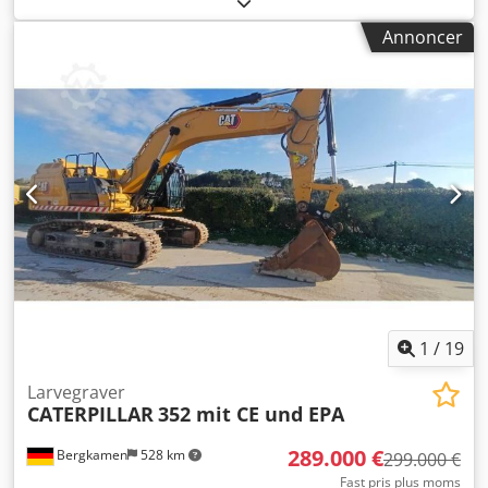
cylindre: 4, emission: EU Stage V Maks køre-hastighed: op
Annoncer
til ca. 35 km/t * Drivlinje: hydrostatisk køretræk * Styring:
firehjulsstyring med pendulaksel Tank og hydraulik:
Dieseltank ca. 350 liter Credpszqx Rtsfx Agtsf *
Hydrauliksystem: Load-Sensing hydraulik med flere ekstra
kredsløb til redskaber Klimaanlæg Kun 2600 driftstimer og
i meget god stand
1
/
19
Larvegraver
CATERPILLAR
352 mit CE und EPA
289.000 €
Bergkamen
528 km
299.000 €
Fast pris plus moms