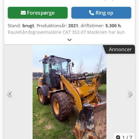
Forespørge
Ring op
Stand:
brugt
, Produktionsår:
2021
, driftstimer:
5.300 h
,
Raulebåndsgravemaskine CAT 352-07 Maskinen har kun
5.300 driftstimer og er i god stand Cedpfoyy Hvxsx Agterf
Driftsvægt ca. 52.800 kg
Annoncer
1
/
7