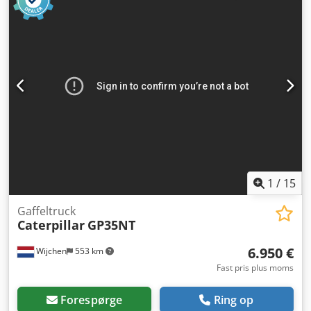
maskine / 1. ejer * Inkl. Liebherr Likufix SWA48 hydraulisk
hurtigskift * Inkl. 1 x dybdegrave-/skovl * God dækprofil *
God generel stand * Klimaanlæg * Zentral Schmierung
(central smøresystem) * Effekt: 129,4 kW * CE-
dokumentation og dataerklæring foreligger * Pris: 63.900
euro, ekskl. moms + 19 % moms ---- Ved yderligere
spørgsmål bedes du ringe: Erik Kortum: WhatsApp Alle
oplysninger er uden garanti, og der tages forbehold for fejl
og mellemsalg.
1
/
15
Gaffeltruck
Caterpillar
GP35NT
6.950 €
Wijchen
553 km
Fast pris plus moms
Forespørge
Ring op