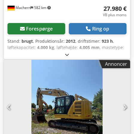
27.980 €
Machern
582 km
VB plus moms
Forespørge
Ring op
Stand:
brugt
, Produktionsår:
2012
, driftstimer:
923 h
,
løftekapacitet:
4.000 kg
, løftehøjde:
4.005 mm
, mastetype:
simplex
, bygningshøjde:
2.700 mm
, effekt:
50 kW (67,98
hk)
, gaffellængde:
1.200 mm
, tomvægt:
6.095 kg
, samlet
Annoncer
længde:
3.000 mm
, drivtype:
Treibgas
,
konstruktionsbredde:
1.415 mm
, Treibgas gaffeltruck
Lastcenter: 500 mm Gaffelbredde: 125 mm Gaffeltykkelse:
50 mm Masttype: Standard Teknisk stand: Meget god
Fordæk type: Luft Cjdpfxol Hbmpo Agtjrf Fordæk stand: 60 -
80% Bagdæk type: Luft Bagdæk stand: 60 - 80%
Beskrivelse: Brugt maskine i god stand. Service og UVV-
inspektion fornyet. Brugt maskine med 3 måneders
garanti. Sideskifter, gaffelspreder, 3. funktion, 4. funktion,
arbejdslygter bag, arbejdslygter foran, varmeapparat,
fuldkabine.