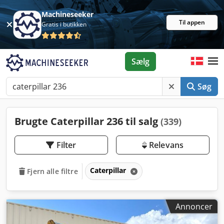
Machineseeker
Til appen
Gratis i butikken
Sælg
Søg
Brugte Caterpillar 236 til salg
(339)
Filter
Relevans
Caterpillar
Fjern alle filtre
Annoncer