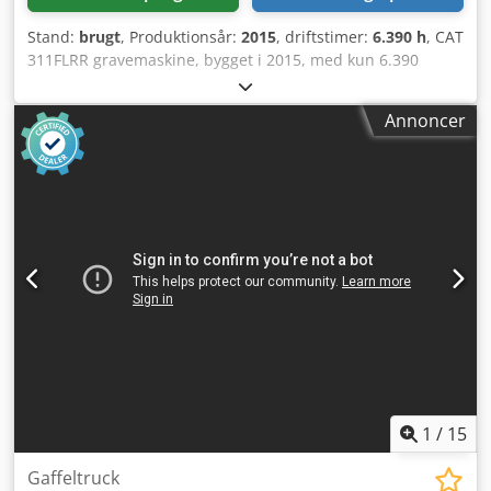
Stand:
brugt
, Produktionsår:
2015
, driftstimer:
6.390 h
, CAT
311FLRR gravemaskine, bygget i 2015, med kun 6.390
driftstimer! ---- * Producent: CAT * Type: 311FL RR *
Byggeår: 2015 * Aflæste driftstimer: ca. 6.390 Codpfxey
Annoncer
Sdlzs Agtorf * Seneste service ved ca. 5.960 timer * Inkl.
hydraulisk hurtigskift CW20 * Inkl. hydraulisk skovl til
håndtering af paller * Tysk maskine * 1. ejer *
Gummibelægning på larvefødderne * Skær * Klimaanlæg *
Bakkamera * Med rørføring * God stand! * Larvefødder: ca.
40-50% * Flere billeder og video kan ses efter anmodning
(kontakt Erik via WhatsApp) * Pris: 45.900 euro, netto + 19%
moms ---- Ved yderligere spørgsmål, ring venligst: Erik
Kortum: WhatsApp ?Alle oplysninger er uden garanti, og
der tages forbehold for fejl og mellemsalg.?
1
/
15
Gaffeltruck