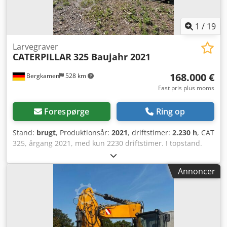
1
/
19
Larvegraver
CATERPILLAR
325 Baujahr 2021
168.000 €
Bergkamen
528 km
Fast pris plus moms
Forespørge
Ring op
Stand:
brugt
, Produktionsår:
2021
, driftstimer:
2.230 h
, CAT
325, årgang 2021, med kun 2230 driftstimer. I topstand.
Driftvægt ca. 28.500 kg. Motor: Cat C4.4 turbolad
dieselmotor, effekt 128,5 kW (172 hk). Slagvolumen: 4,4
Annoncer
liter. Udstødningsnorm: EU-trin V. Brændstoftank: ca. 313
liter. Codpfxozg S Abo Agtsrf Hydrauliksystem: ca. 230 liter.
Maks. grave dybde: 6,70 m. Klimaanlæg. CE-mærkning.