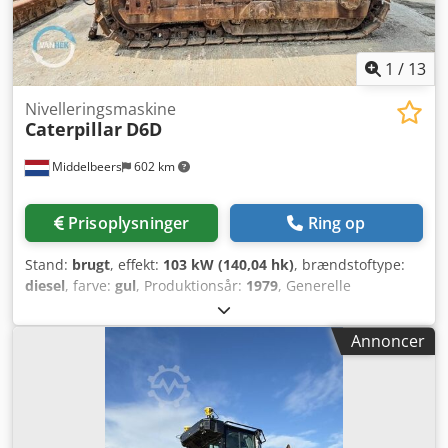
1
/
13
Nivelleringsmaskine
Caterpillar
D6D
Middelbeers
602 km
Prisoplysninger
Ring op
Stand:
brugt
, effekt:
103 kW (140,04 hk)
, brændstoftype:
diesel
, farve:
gul
, Produktionsår:
1979
, Generelle
oplysninger Produktionsår: 1979 Modelår: 1979
Serienummer: 20X1733 Tekniske oplysninger Antal
Annoncer
cylindre: 6 Drivsystem: Bæltekøretøj Egenvægt: 14.000 kg
Stand Generel stand: gennemsnitlig Credpfx Agjun Rlqetef
Teknisk stand: god Visuel stand: dårlig Finansielle
oplysninger Pris: Efter anmodning Yderligere oplysninger
Kontakt Ernst van Hek for yderligere information.