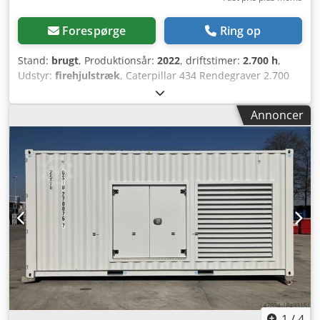
Forespørge
Ring op
Stand:
brugt
, Produktionsår:
2022
, driftstimer:
2.700 h
,
Udstyr:
firehjulstræk
, Caterpillar 434 Rendegraver 2.700
timer * Modelnummer: 434 * Årgang: 2022 * Arbejdsvægt:
9.520 kg Csdjzr Tqwspfx Agtjrf * Top stand
Annoncer
1
/
4