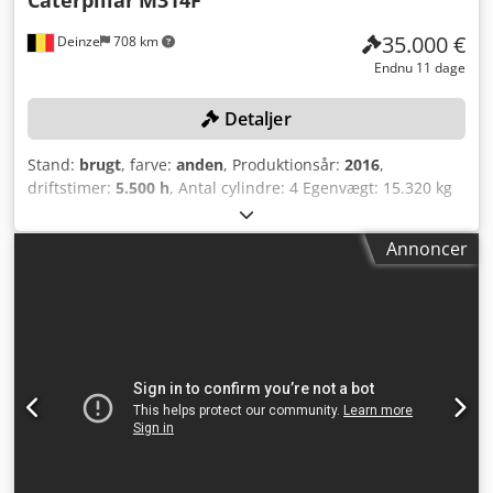
tid for alt indenfor industrien Tess van den Boom
35.000 €
Deinze
708 km
Endnu 11 dage
Detaljer
Stand:
brugt
, farve:
anden
, Produktionsår:
2016
,
driftstimer:
5.500 h
, Antal cylindre: 4 Egenvægt: 15.320 kg
Bredde: 255 cm Hurtigskiftesystem: Ja Serienummer:
CF4A00262 Registreringsattest del 1 og 2 forefindes: ja
Annoncer
Dato for første registrering: 03.03.2025 Driftstimer: 5500
timer Motor: Caterpillar C4,4 Antal cylindre: 4 cylindre
Effekt: 110 kW Skovlvolumen: 0,53 m³ Rækkevidde: 5,03 m
Maksimal rækkevidde: 8,28 m Udbrudskraft: 103 kN
Kørehastighed: op til 37 km/h Dæk: 10.00-20 CE-mærket: ja
EPA-godkendt Trearmsudstyr ekstra hydraulikslanger
hydraulisk hurtigkobling inklusive gravemaskineskovl
hydraulisk tommel planerskær forefindes: ja central
smøring forefindes Dimensioner: Længde: 8250 Bredde:
2550 Højde: 3280 Vægt: 15320 kg Stand: Brugsspor,
håndbremse defekt, olietab i bunden af kabinen Crsdpfx