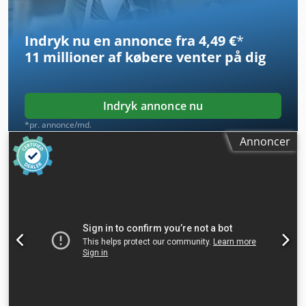
(via WhatsApp til Erik) * Pris: 26.900 euro, netto + 19 %
moms ---- Hvis du har yderligere spørgsmål, bedes du
ringe: Erik Kortum: WhatsApp ?Alle oplysninger er uden
Indryk nu en annonce fra 4,49 €
*
garanti, og der tages forbehold for fejl og mellemsalg.?
11 millioner af købere
venter på dig
Indryk annonce nu
*pr. annonce/md.
Annoncer