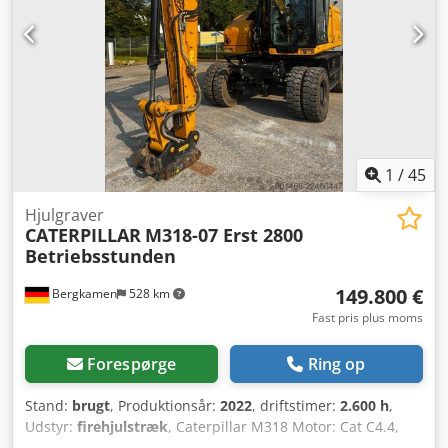
1
/
45
Hjulgraver
CATERPILLAR
M318-07 Erst 2800
Betriebsstunden
149.800 €
Bergkamen
528 km
Fast pris plus moms
Forespørge
Ring op
Stand:
brugt
, Produktionsår:
2022
, driftstimer:
2.600 h
,
Udstyr:
firehjulstræk
, Caterpillar M318 Motor: Cat C4.4,
effekt (ISO 14396): 129 kW / ca. 176 hk, slagvolumen: 4,4 l,