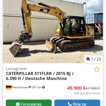
1
/
23
Larvegraver
CATERPILLAR
311FLRR / 2015 BJ /
6.390 H / Deutsche Maschine
45.900 €
Neumünster
247 km
47.900 €
Fast pris plus moms
Forespørge
Ring op