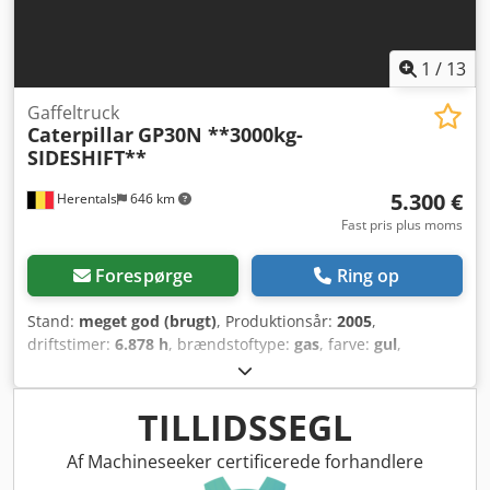
Aezrv Uregtef
1
/
13
Gaffeltruck
Caterpillar
GP30N **3000kg-
SIDESHIFT**
5.300 €
Herentals
646 km
Fast pris plus moms
Forespørge
Ring op
Stand:
meget god (brugt)
, Produktionsår:
2005
,
driftstimer:
6.878 h
, brændstoftype:
gas
, farve:
gul
,
Byggeår: 2005 Cjdozqvxbepfx Agtsrf Teknisk stand: meget
god Visuel stand: meget god Kontakt Thierry Leemans for
yderligere information.
TILLIDSSEGL
Af Machineseeker certificerede forhandlere