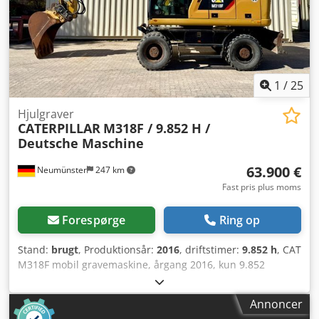
1
/
25
Hjulgraver
CATERPILLAR
M318F / 9.852 H /
Deutsche Maschine
63.900 €
Neumünster
247 km
Fast pris plus moms
Forespørge
Ring op
Stand:
brugt
, Produktionsår:
2016
, driftstimer:
9.852 h
, CAT
M318F mobil gravemaskine, årgang 2016, kun 9.852
driftstimer! ---- Cjdpfx Agoyzld Dstorf * Producent: CAT *
Type: M318F * Årgang: 2016 * Aflæst driftstimer: ca. 9.852
Annoncer
* Sidste inspektion ved ca. 9.523 timer (06/2025) * Tysk