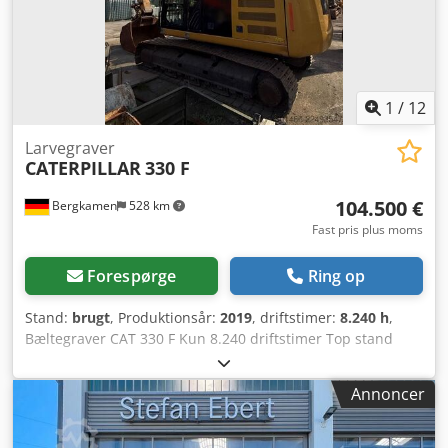
1
/
12
Larvegraver
CATERPILLAR
330 F
104.500 €
Bergkamen
528 km
Fast pris plus moms
Forespørge
Ring op
Stand:
brugt
, Produktionsår:
2019
, driftstimer:
8.240 h
,
Bæltegraver CAT 330 F Kun 8.240 driftstimer Top stand
Motor Cat C7.1, effekt ca. 195 kW / 261 hk, driftsvægt ca.
30.900 kg Kørehastighed ca. 5,3 km/t Gravedybde op til
Annoncer
7,24 m Rækkevidde ca. 10,8 m Skovlkapacitet ca. 1,7 m³
Crjdszrrnnspfx Agtjf Transportlængde ca. 10,4 m
Transporthøjde ca. 3,4 m Bredde (med 800 mm bælter) ca.