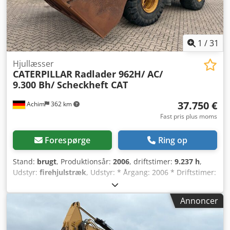
1
/
31
Hjullæsser
CATERPILLAR
Radlader 962H/ AC/
9.300 Bh/ Scheckheft CAT
37.750 €
Achim
362 km
Fast pris plus moms
Forespørge
Ring op
Stand:
brugt
, Produktionsår:
2006
, driftstimer:
9.237 h
,
Udstyr:
firehjulstræk
, Udstyr: * Årgang: 2006 * Driftstimer:
9.236 t * Effekt: 157 kW / 213 hk * Vægt: 19,8 t * Dæk:
Michelin 23.5-25X Type A, ca. 60 % * Bak-kamera *
Annoncer
Ratstyring * Klimaanlæg * Trækbolt * Centralsmøresystem
* Affjedret førersæde * Radioklargøring Diverse: * 1
tidligere ejer * Tysk maskine * CAT-servicebog vedligeholdt