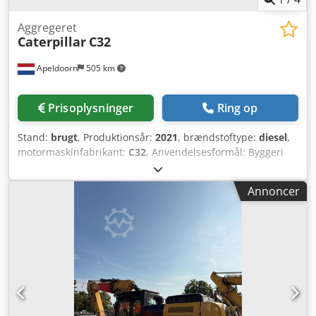
Aggregeret
Caterpillar
C32
Apeldoorn
505 km
Prisoplysninger
Ring op
Stand:
brugt
, Produktionsår:
2021
, brændstoftype:
diesel
,
motormaskinfabrikant:
C32
, Anvendelsesformål: Byggeri
Egenvægt: 18.221 kg Generator kapacitet: 1.100 kVA
Transportmål (L x B x H): 20 ft HC container Kontakt
Annoncer
venligst salgsafdelingen for yderligere information. Over
85 års salgserfaring i Holland. Et ekspertteam, der finder
løsninger til dit individuelle behov. 1000 driftstimer eller 1
års garanti: optimal sikkerhed. Csdpjvyn A Uofx Agtorf
Tilgængelig døgnet rundt, syv dage om ugen. Hurtig
service. Stort lager, kan leveres direkte.