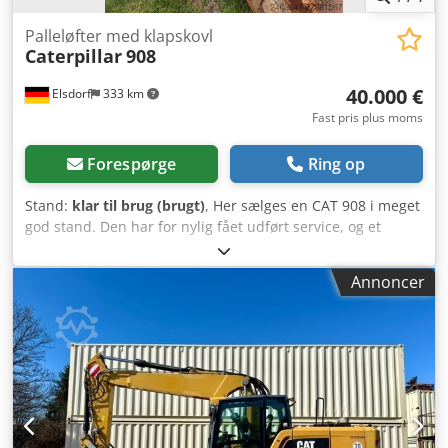
Palleløfter med klapskovl
Caterpillar
908
40.000 €
Elsdorf
333 km
Fast pris plus moms
Forespørge
Ring op
Stand:
klar til brug (brugt)
, Her sælges en CAT 908 i meget
god stand. Den har for nylig fået udført service, og et
ekstra servicesæt medfølger. 2040 driftstimer. Årgang
2020. Inklusive pallegaffel og klapskovl. Credszmqr Uspfx
Annoncer
Agtof