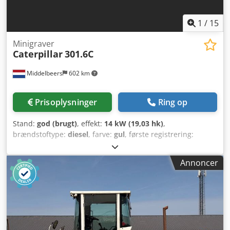
1
/
15
Minigraver
Caterpillar
301.6C
Middelbeers
602 km
Prisoplysninger
Ring op
Stand:
god (brugt)
, effekt:
14 kW (19,03 hk)
,
brændstoftype:
diesel
, farve:
gul
, første registrering:
03/2006
, Produktionsår:
2006
, driftstimer:
5.484 h
,
Modelår: 2006 Drivsystem: Bælte Antal cylindre: 3
Annoncer
Tomvægt: 1.720 kg Crjdpfx Agew Hpqretof Teknisk stand:
god Optisk stand: god Pris: Efter anmodning Serienummer:
JBB00645 Kontakt Ernst van Hek for yderligere oplysninger.