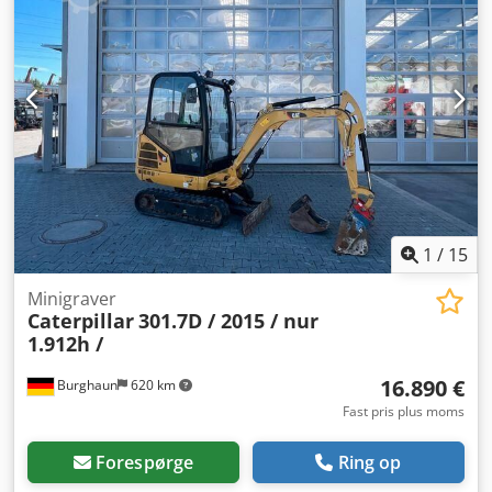
3,2 m
1
/
15
Minigraver
Caterpillar
301.7D / 2015 / nur
1.912h /
16.890 €
Burghaun
620 km
Fast pris plus moms
Forespørge
Ring op