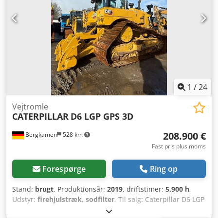
1
/
24
Vejtromle
CATERPILLAR
D6 LGP GPS 3D
208.900 €
Bergkamen
528 km
Fast pris plus moms
Forespørge
Ring op
Stand:
brugt
, Produktionsår:
2019
, driftstimer:
5.900 h
,
Udstyr:
firehjulstræk, sodfilter
, Til salg: Caterpillar D6 LGP
bæltegående maskine med 3D GPS? Jeg tilbyder en