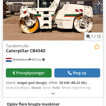
1
/
15
Tandemrulle
Caterpillar
CB434D
Middelbeers
602 km
Prisoplysninger
Ring op
Stand:
meget god (brugt)
, effekt:
59 kW (80,22 hk)
,
brændstoftype:
diesel
, farve:
hvid
, første registrering:
04/2005
, Produktionsår:
2005
, driftstimer:
3.310 h
,
Generelle oplysninger Modelår: 2005 Serienummer:
CATCB434LCNH00390 Tekniske oplysninger Antal cylindre:
Oplev flere brugte maskiner