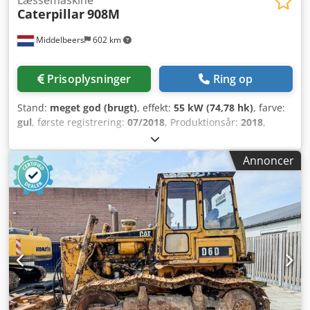
Caterpillar
908M
Middelbeers
602 km
Prisoplysninger
Ring op
Stand:
meget god (brugt)
, effekt:
55 kW (74,78 hk)
, farve:
gul
, første registrering:
07/2018
, Produktionsår:
2018
,
driftstimer:
5.014 h
, Udstyr:
bordincomputer, kabine
,
Modelår: 2018 Antal cylindre: 3 Egenvægt: 6.460 kg Antal
Annoncer
ventiler: 3 CE-mærkning: ja Teknisk stand: meget god
Csdpoy A Tn Hofx Agterf Visuel stand: meget god Pris: Efter
aftale Serienummer: CAT0908MAH8803391 = Yderligere
muligheder og udstyr = - 3. ventil - Lukket kabine -
Centralsmøring