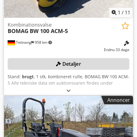
1
/
11
Kombinationsvalse
BOMAG
BW 100 ACM-5
Tettnang
958 km
Endnu 33 dage
Detaljer
Stand:
brugt
, 1 stk. kombineret rulle, BOMAG BW 100 ACM-
5 Alle tekniske data om auktionsvaren findes under
"Dokumenter" som en PDF-fil, der kan downloades! Farve:
som afbilledet, i overensstemmelse med billederne og
Annoncer
eftersyn. Dcodpfx Abezqaycexsk Tilstand: brugt.