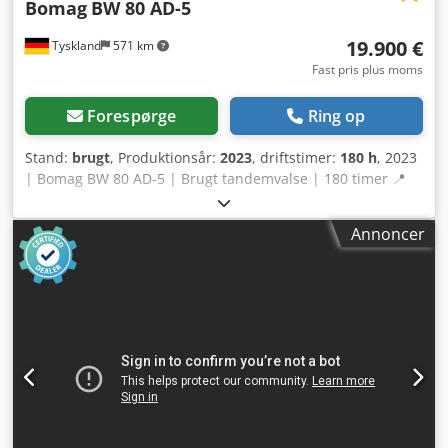
Bomag
BW 80 AD-5
19.900 €
Tyskland
571 km
Fast pris plus moms
Forespørge
Ring op
Stand:
brugt
, Produktionsår:
2023
, driftstimer:
180 h
, 2023
| Bomag BW 80 AD-5 | Brugt tandemvalse | 180 timer 📍
Lokation: Tyskland 🚛 Levering muligt til din adresse – Brug
vores fragtberegner for at få et tilbud på
Annoncer
transportomkostninger! 💰 Køb nu for EUR 19.900 eller giv
et bud. Betaling ved levering er mulig mod et mindre
gebyr (med forbehold for godkendelse)* Dodpfxeydr Awj
Abxock 👷‍♂️ Inspekteret af en uafhængig ekspert 41
inspektionspunkter godkendt ✅ 0 mangler ℹ️ 0
bemærkninger ⚠️ 📌 Inspektørens kommentar: Maskinen
fremstår næsten som ny med få driftstimer. Ingen
problemer. 📄 Vil du se den fulde inspektion, ekstra
billeder eller en video? Tip: Referencen "37599 Equippo"
bruges ofte til at finde flere detaljer online. 💡 Hvorfor