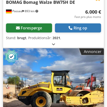
BOMAG
Bomag Walze BW75H DE
6.000 €
Passau
893 km
Fast pris plus moms
Forespørge
Ring op
Stand:
brugt
, Produktionsår:
2021
,
Annoncer