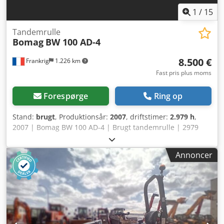
1
/
15
Tandemrulle
Bomag
BW 100 AD-4
8.500 €
Frankrig
1.226 km
Fast pris plus moms
Forespørge
Ring op
Stand:
brugt
, Produktionsår:
2007
, driftstimer:
2.979 h
,
2007 | Bomag BW 100 AD-4 | Brugt tandemrulle | 2979
timer 📍Placering: Frankrig 🚛 Levering til din adresse er
mulig – brug vores fragtberegner til at estimere
Annoncer
transportomkostningerne! 💰 Køb nu for 8500 EUR eller
afgiv et bud. Betaling ved levering er mulig mod et
overkommeligt gebyr (forudsat godkendelse)* 👷‍♂️ Inspiceret
af en uafhængig ekspert 43 inspektionspunkter, 41
godkendt ✅, 2 mindre mangler ℹ️, 0 udgifter ⚠️ 📌
Inspektørens bemærkning: God maskine, nogle ridser og
mistanke om en mindre hydraulisk lækage. 📄 Vil du se