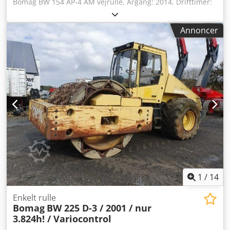
Bomag BW 154 AP-4 AM vejrulle, Årgang: 2014, Drifttimer:
kun 1.565 timer, Motor: Kubota [55,4 kW/75 hk], Asphalt
Manager 2, Bomag spreder, Asfaltkutter til højre, Vægt:
Annoncer
7.300 kg, Glat tromle, god stand, klar til øjeblikkelig brug.
Dcedpfxezpdh Us Abxok På forespørgsel udarbejder vi
gerne et leasing- eller finansieringstilbud. Hr. Mihm (tlf.
står til rådighed for at hjælpe dig. Yderligere informationer
findes på vores hjemmeside. Med forbehold for fejl og
mellemsalg! Mulighed for udlejning. = Yderligere
information = Kontakt Tobias Ebert for at få yderligere
information.
1
/
14
Enkelt rulle
Bomag
BW 225 D-3 / 2001 / nur
3.824h! / Variocontrol