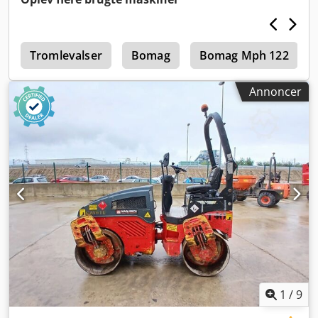
4
Tromlevalser
Bomag
Bomag Mph 122
Annoncer
1
/
9