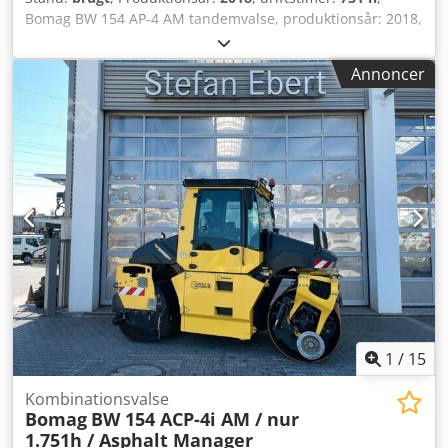
Bomag BW 154 AP-4 AM tandemvalse, produktionsår: 2018,
driftstimer: kun 731 timer, motor: Kubota [55,4 kW/75 hk],
Asphalt Manager 2, vægt: 7.300 kg, glat tromle, god stand,
Annoncer
klar til øjeblikkelig brug. Dcsdpfszq Tzyex Abxek Hvis
ønsket udarbejder vi gerne et leasing- eller
finansieringstilbud. Hr. Mihm (tlf. står til rådighed for
yderligere information. Du finder flere oplysninger på
vores hjemmeside. Med forbehold for fejl og mellemsalg! =
Yderligere oplysninger = Kontakt Tobias Ebert for
yderligere oplysninger.
1
/
15
Kombinationsvalse
Bomag
BW 154 ACP-4i AM / nur
1.751h / Asphalt Manager