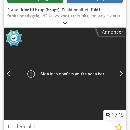
Stand:
klar til brug (brugt)
, Funktionalitet:
fuldt
funktionsdygtig
, effekt:
25 kW (33,99 hk)
, tomvægt:
2.800
kg
, Produktionsår:
2007
, driftstimer:
2.950 h
, BOMAG
BW120AD-4 Årgang 2007 Ifølge tæller: 2.950 timer 25,2 kW
Annoncer
Kubota 2.800 kg Salgspris: 9.900,- netto BOMAG BW100AD-
4 Årgang 2005 Ifølge tæller: 6.594 timer 25,2 kW Kubota
2.600 kg Salgspris: 8.800,- netto Hamm HD 10 Djdpezc
Iyvsfx Abxeck Årgang 2006 Ifølge tæller: 4.356 timer 20,1
kW Deutz 2.450 kg Salgspris: 8.800,- netto Hamm HD 10
Årgang 2006 Ifølge tæller: 7.771 timer 20,1 kW Deutz 2.450
kg Salgspris: 8.800,- netto Billig levering er også muligt!
1
/
15
Tandemrulle