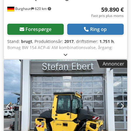
59.890 €
Burghaun
620 km
Fast pris plus moms
Forespørge
Ring op
Stand:
brugt
, Produktionsår:
2017
, driftstimer:
1.751 h
,
Bomag BW 154 ACP-4i AM kombinationsvalse, årgang:
2017, driftstimer: kun 1.751 timer, motor: Kubota [55,4
kW/75 hk], Asphalt Manager 2, asfaltfræser på begge sider,
Annoncer
vægt: 7.400 kg, glat tromleoverflade, god stand, klar til
øjeblikkelig brug. Hvis ønsket udarbejder vi gerne et
leasing- eller finansieringstilbud. Hr. Mihm (tlf. vil med
glæde hjælpe dig. Yderligere informationer findes på vores
hjemmeside. Med forbehold for fejl og mellemsalg!
Djdpfxjzq Tzto Abxeck Mulighed for udlejning. = Yderligere
informationer = Kontakt Tobias Ebert for yderligere
information.