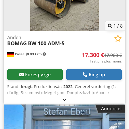
1
/
8
Anden
BOMAG
BW 100 ADM-5
17.300 €
Passau
893 km
17.900 €
Fast pris plus moms
Forespørge
Ring op
Stand:
brugt
, Produktionsår:
2022
, Generel vurdering (1:
dårlig, 5: som nyt): Meget god. Dodpfezkzzhjx Abxock ----
UVV-certificeret (ny)!
Annoncer