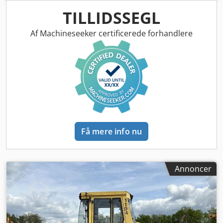
salg! Gennemse vores hjemmeside for et stort udvalg af
maskiner, der er klar til køb. Vi har flere muligheder, end
TILLIDSSEGL
hvad der er online, så kontakt os gerne telefonisk eller pr.
e-mail når som helst. Djdpfezblcrex Abxsck Alle vores
Af Machineseeker certificerede forhandlere
maskiner er fuldt servicerede og grundigt kontrolleret for
pålidelighed. Ønsker du billeder? Kontakt os, så sender vi
dem straks. Vi står klar til at hjælpe dig på hollandsk,
engelsk, fransk, tysk, spansk og russisk. Opdag vores brede
udvalg af pålidelige maskiner.
Få mere info nu
Annoncer