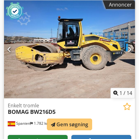
udvalg af maskiner, der er klar til køb. Vi har flere
Annoncer
muligheder end dem, du ser online, så kontakt os endelig
pr. telefon eller e-mail når som helst. Alle vores maskiner
er fuldt servicerede og kontrolleret for pålidelighed. Har
du brug for billeder? Kontakt os, og vi sender dem straks.
Dodpfxszblb Us Abxeck Vi assisterer dig gerne på
hollandsk, engelsk, fransk, tysk, spansk og russisk. Oplev
vores brede udvalg af driftssikre maskiner.
1
/
14
Enkelt tromle
BOMAG
BW216D5
Spanien
1.782 km
Gem søgning