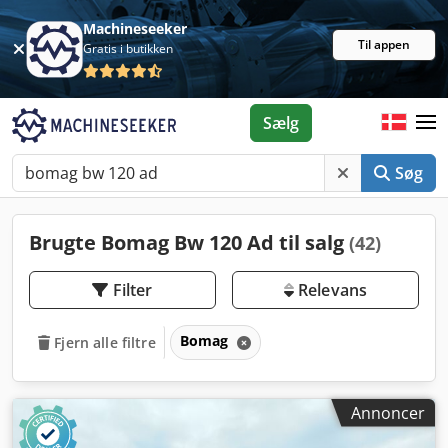
Machineseeker
Til appen
Gratis i butikken
Sælg
Søg
Brugte Bomag Bw 120 Ad til salg
(42)
Filter
Relevans
Bomag
Fjern alle filtre
Annoncer