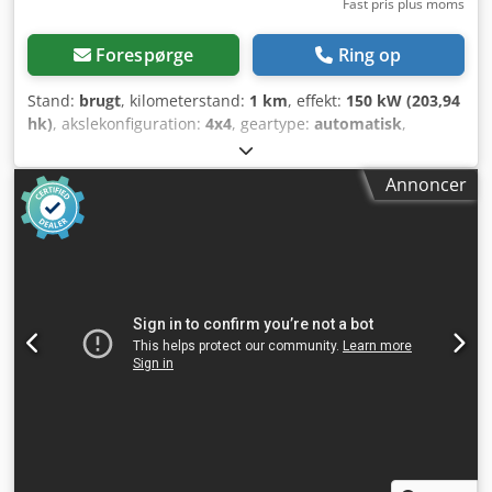
Fast pris plus moms
Forespørge
Ring op
Stand:
brugt
, kilometerstand:
1 km
, effekt:
150 kW (203,94
hk)
, akslekonfiguration:
4x4
, geartype:
automatisk
,
Produktionsår:
2013
, Egenvægt: 19.200 kg Nyttelast: 1.730
kg Totalvægt: 20.930 kg Kontakt Emal Jaweed for yderligere
Annoncer
information. Vejrulle, Bomag BW 219 DH-4, Årstal/Year of
Construction: 2013, Driftstimer/operating hours: 6523
timer, Længde/length: 6000 mm, Bredde/width: 2300 mm,
Højde/height: 3020 mm, Egenvægt/weight: 19200 kg, Maks.
vægt/total weight: 20930 kg, Motortype/Enginetype: Deutz
TCD 2012 L06, Motoreffekt/Enginepower: 150 kW / 204 hk,
Omdrejningstal: 2200 o/min, Dækstørrelse/Tire size: 800/60
R24 10.9, Maks. hastighed/Max. Speed: 13 km/t, EasyDrive
(Hydrostatisk fremdrift) (SN), Hydrostatisk knækstyring,
Justerbar vibrationsstyrke, Nødstopskontakt, Arbejdslys,
Vejbelysning, Advarselsblink, ROPS/FOBS-
beskyttelseskabine, Radio med Bluetooth/USB,
Højttalersystem, LCD-display, Varme, Tysk maskine / TOP