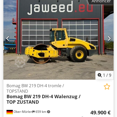
Annoncer
mm – Kubota dieselmotor, Stage V / TIER4f – fire
gummihjul med glat profil bagtil – hydrostatisk fremdrift
og vibrationssystem – 2 skraberblade pr. dæk,
fjederspændte og kan klappes ned – trykvandingssystem
med intervalfunktion – multifunktionsstyrehåndtag –
multifunktionsdisplay inkl. driftstimetæller –
vandstandsmåler – NØDSTOP – intelligent
vibrationskontrol – integreret opbevaringsrum – justerbart
førersæde – sædekontaktkontakt – vandalbeskyttelse – 12 V
stik – arbejdslys foran/bagpå – bakvarselsystem – låsbar
motorhjelm i kompositmateriale – surringsøjer,
galvaniserede – enkeltpunktsophæng. Dcsdpezkzznsfx
Abxjk
1
/
9
Bomag BW 219 DH-4 tromle /
TOPSTAND
Bomag
BW 219 DH-4 Walenzug /
TOP ZUSTAND
49.900 €
Ober-Mörlen
659 km