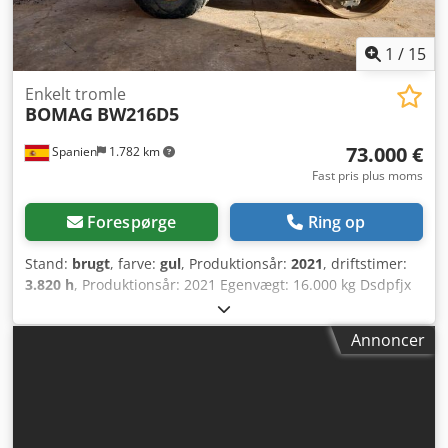
1
/
15
Enkelt tromle
BOMAG
BW216D5
73.000 €
Spanien
1.782 km
Fast pris plus moms
Forespørge
Ring op
Stand:
brugt
, farve:
gul
, Produktionsår:
2021
, driftstimer:
3.820 h
, Produktionsår: 2021 Egenvægt: 16.000 kg Dsdpfjx
Sqhiex Abxjck Mål (LxBxH): 622 x 230 x 299 cm Motortype:
Deutz DEUTZ TCD4.1 L-4
Annoncer