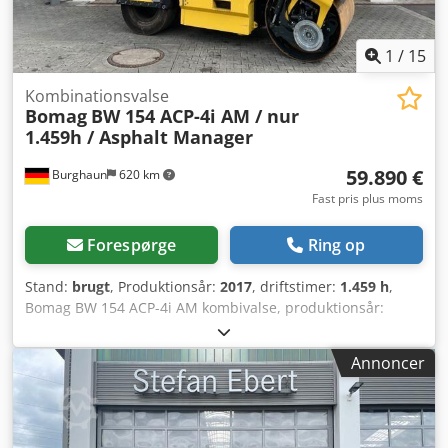
1
/
15
Kombinationsvalse
Bomag
BW 154 ACP-4i AM / nur
1.459h / Asphalt Manager
59.890 €
Burghaun
620 km
Fast pris plus moms
Forespørge
Ring op
Stand:
brugt
, Produktionsår:
2017
, driftstimer:
1.459 h
,
Bomag BW 154 ACP-4i AM kombivalse, produktionsår:
2017, driftstimer: kun 1.459 timer, motor: Kubota [55,4
kW/75 hk], Asphalt Manager 2, asfaltfræser til højre, vægt:
Annoncer
7.400 kg, glat tromle, god stand, klar til øjeblikkelig brug.
Djdpfx Aszq Tzmsbxsck Hvis ønsket udarbejder vi gerne et
leasing- eller finansieringstilbud. Hr. Mihm (tlf. vil med
glæde hjælpe dig. Yderligere informationer findes på vores