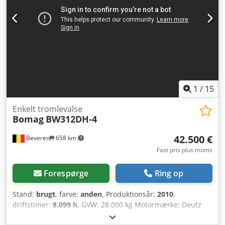
1
/
15
Enkelt tromlevalse
Bomag
BW312DH-4
42.500 €
Beveren
658 km
Fast pris plus moms
Forespørge
Ring op
Stand:
brugt
, farve:
anden
, Produktionsår:
2010
,
driftstimer:
8.099 h
, GVW: 28.000 kg Motormærke: Deutz
CE-mærke: ja Serienummer: 101583141318 Maskiner til