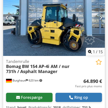
1
/
15
Tandemrulle
Bomag
BW 154 AP-4i AM / nur
731h / Asphalt Manager
64.890 €
Burghaun
620 km
Fast pris plus moms
Forespørge
Ring op
Stand:
brugt
, Produktionsår:
2018
, driftstimer:
731 h
,