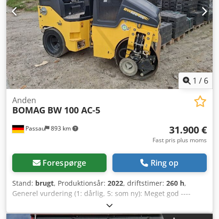
1
/
6
Anden
BOMAG
BW 100 AC-5
31.900 €
Passau
893 km
Fast pris plus moms
Forespørge
Ring op
Stand:
brugt
, Produktionsår:
2022
, driftstimer:
260 h
,
Generel vurdering (1: dårlig, 5: som ny): Meget god ----
UVV-certificeret – klar til brug med det samme ca. 260
driftstimer – driftsvægt 2.400 kg – arbejdsbredde 1.000