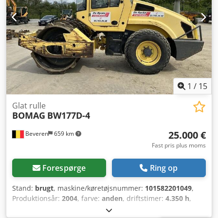
1
/
15
Glat rulle
BOMAG
BW177D-4
25.000 €
Beveren
659 km
Fast pris plus moms
Forespørge
Ring op
Stand:
brugt
, maskine/køretøjsnummer:
101582201049
,
Produktionsår:
2004
, farve:
anden
, driftstimer:
4.350 h
,
Maskiner til salg! Gennemse vores hjemmeside for et stort