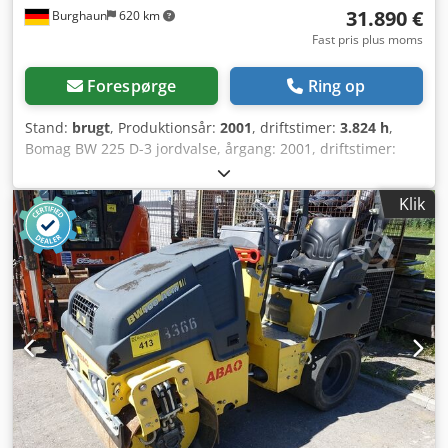
31.890 €
Burghaun
620 km
Fast pris plus moms
Forespørge
Ring op
Stand:
brugt
, Produktionsår:
2001
, driftstimer:
3.824 h
,
Bomag BW 225 D-3 jordvalse, årgang: 2001, driftstimer:
kun 3.824t, motor: Deutz [145kW/197HK], Variocontrol,
vægt: 24.700kg, printer, dæk: 40%, tysk maskine, stand jf.
Klik
alder, klar til brug Dcedpfxjzpdhzs Abxsk Efter ønske kan vi
give et leasing- eller finansieringstilbud, hr. Mihm (tlf.)
rådgiver dig gerne. Yderligere informationer findes på
vores hjemmeside. Der tages forbehold for fejl og
mellemhandel! Udlejning mulig = Yderligere oplysninger =
Kontakt Tobias Ebert for yderligere information.