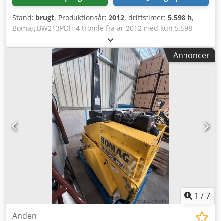
Stand:
brugt
, Produktionsår:
2012
, driftstimer:
5.598 h
,
Bomag BW213PDH-4 tromle fra år 2012 med kun 5.598
driftstimer! ----* Fabrikat: Bomag * Model: BW213PDH-4 *
Årgang: 2012 * Læste driftstimer: ca. 5.598 * Driftvægt:
Annoncer
13.100 kg * A/C - klimaanlæg * Tysk maskine * 119 kW *
Deutz dieselmotor * Flere billeder og video tilgængelige
ved forespørgsel * Pris: 39.900 euro, netto + 19% moms ----
For yderligere spørgsmål, ring venligst: Erik Kortum:
WhatsApp Kai Kortum: WhatsApp Alle oplysninger er uden
garanti; der tages forbehold for fejl og mellemsalg.
Dcedeyt Uirjpfx Abxsk
1
/
7
Anden