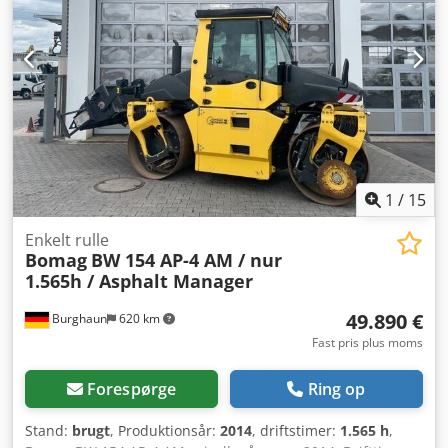
hjemmeside. Med forbehold for fejl og mellemsalg!
Mulighed for udlejning. = Yderligere information = Kontakt
Tobias Ebert for yderligere information.
1
/
15
Enkelt rulle
Bomag
BW 154 AP-4 AM / nur
1.565h / Asphalt Manager
49.890 €
Burghaun
620 km
Fast pris plus moms
Forespørge
Ring op
Stand:
brugt
, Produktionsår:
2014
, driftstimer:
1.565 h
,