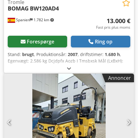
Tromle
BOMAG
BW120AD4
13.000 €
Spanien
1.782 km
Fast pris plus moms
Forespørge
Ring op
Stand:
brugt
, Produktionsår:
2007
, driftstimer:
1.680 h
,
Egenvægt: 2.586 kg Dcjdpfx Aozb I Tmsbxsk Mål (LxBxH):
248 x 128 x 180 cm
Annoncer