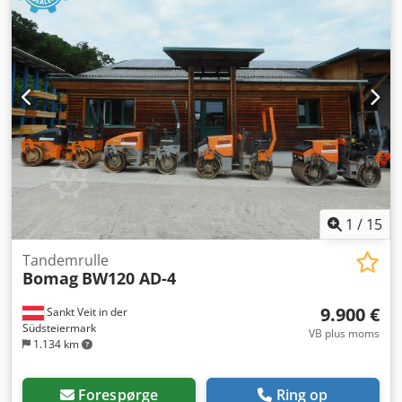
1
/
15
Tandemrulle
Bomag
BW120 AD-4
9.900 €
Sankt Veit in der
Südsteiermark
VB plus moms
1.134 km
Forespørge
Ring op