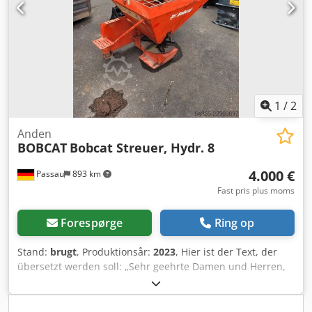
1
/
2
Anden
BOBCAT
Bobcat Streuer, Hydr. 8
4.000 €
Passau
893 km
Fast pris plus moms
Forespørge
Ring op
Stand:
brugt
, Produktionsår:
2023
, Hier ist der Text, der
übersetzt werden soll: „Sehr geehrte Damen und Herren,
im Rahmen unserer ständigen Bemühungen, unseren
Kundenservice zu verbessern, möchten wir Sie über eine
wichtige Änderung in unserem Bestellprozess informieren.