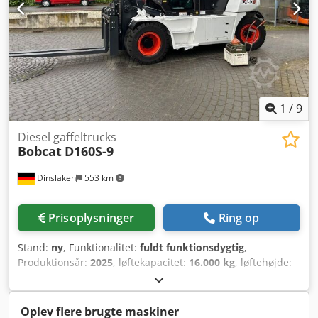
udtrækkeligt undervogn Chodpfx Asznrnmslnoa
1
/
9
Diesel gaffeltrucks
Bobcat
D160S-9
Dinslaken
553 km
Prisoplysninger
Ring op
Stand:
ny
, Funktionalitet:
fuldt funktionsdygtig
,
Produktionsår:
2025
, løftekapacitet:
16.000 kg
, løftehøjde:
5.000 mm
, fri løftehøjde:
1.815 mm
, brændstoftype:
diesel
,
mastetype:
triplex
, bygningshøjde:
3.360 mm
,
gaffellængde:
2.400 mm
, drivtype:
Diesel
, Diesel
Oplev flere brugte maskiner