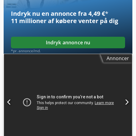
dokumentation Chsdpfx Aljzrv Ulenja
Indryk nu en annonce fra 4,49 €
*
11 millioner af købere
venter på dig
Indryk annonce nu
*pr. annonce/md.
Annoncer