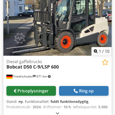
1
/
10
Diesel gaffeltrucks
Bobcat
D50 C-9/LSP 600
Friedrichsdorf
671 km
Prisoplysninger
Ring op
Stand:
ny
, Funktionalitet:
fuldt funktionsdygtig
,
Produktionsår:
2024
, driftstimer:
10 h
, løftekapacitet:
5.000
kg
, løftehøjde:
5.025 mm
, fri løftehøjde:
1.130 mm
,