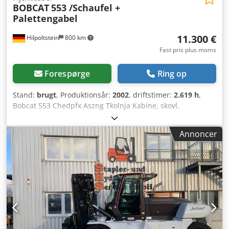
BOBCAT
553 /Schaufel +
Palettengabel
11.300 €
Hilpoltstein
800 km
Fast pris plus moms
Forespørge
Ring op
Stand:
brugt
, Produktionsår:
2002
, driftstimer:
2.619 h
,
Bobcat 553 Chedpfx Aszng Tkolnja Kabine, skovl,
pallegaffel
Annoncer