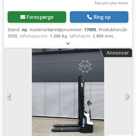
Fast pris plus moms
Forespørge
Ring op
Stand:
ny
, maskine/køretøjsnummer:
17095
, Produktionsår:
2025
, løftekapacitet:
1.200 kg
, løftehøjde:
2.900 mm
,
lastcentrum:
600 mm
, brændstoftype:
elektrisk
,
mastetype:
simplex
, bygningshøjde:
1.970 mm
,
Annoncer
batterispænding:
24 V
, gaffellængde:
1.150 mm
, samlet
vægt:
665 kg
, 5180321 Serienummer: OBWNR-000081
Csdpfx Ajzfd Dbslnjha Batteridetaljer: 24 V, 60 Ah