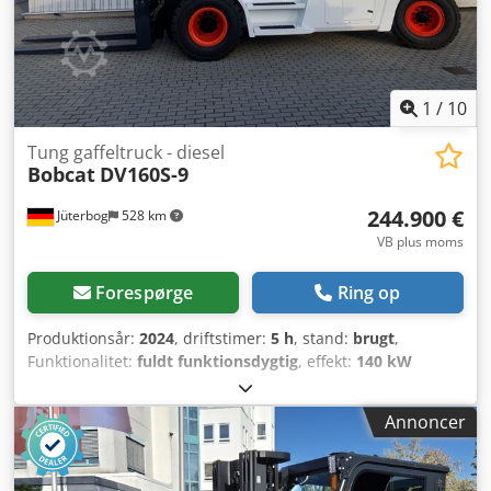
1
/
10
Tung gaffeltruck - diesel
Bobcat
DV160S-9
244.900 €
Jüterbog
528 km
VB plus moms
Forespørge
Ring op
Produktionsår:
2024
, driftstimer:
5 h
, stand:
brugt
,
Funktionalitet:
fuldt funktionsdygtig
, effekt:
140 kW
(190,35 hk)
, tomvægt:
27.300 kg
, brændstoftype:
diesel
,
samlet længde:
5.555 mm
, løftehøjde:
4.500 mm
, fri
Annoncer
løftehøjde:
1.645 mm
, mastetype:
triplex
, bygningshøjde:
3.195 mm
, gaffellængde:
2.400 mm
, gaffelbærebredden:
2.540 mm
, drivtype:
Diesel
, løftekapacitet:
16.000 kg
,