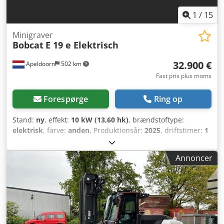
1
/
15
Minigraver
Bobcat
E 19 e Elektrisch
32.900 €
Apeldoorn
502 km
Fast pris plus moms
Forespørge
Ring op
Stand:
ny
, effekt:
10 kW (13,60 hk)
, brændstoftype:
elektrisk
, farve:
anden
, Produktionsår:
2025
, driftstimer:
1
h
, Drivsystem: larvebånd Tomvægt: 1.910 kg Mål (L x B x H):
381 x 98 x 230 cm CE-mærkning: ja Generel tilstand: meget
Annoncer
god Teknisk tilstand: meget god Optisk tilstand: meget god
= Yderligere muligheder og tilbehør = -
Hammer-/sorteringsfunktion - Rotationsfunktion =
Bemærkninger = Generelt Produktionsland: Tjekkiet
Tilstand CE-type: CE 2 ekstra hydraulikfunktioner til
nedrivnings-/sorteringsgrab, cylindersikringssæt,