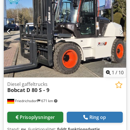
1
/
10
Diesel gaffeltrucks
Bobcat
D 80 S - 9
Friedrichsdorf
671 km
Prisoplysninger
Ring op
Stand:
ny
, Funktionalitet:
fuldt funktionsdygtig
,