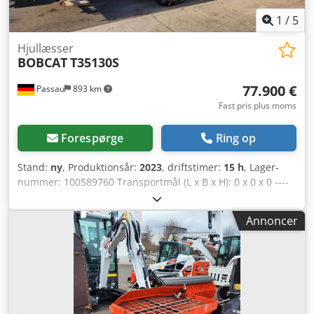
T Uvts Alnsha Drivtype: Bælte Kontakt Tobias Ebert for
yderligere information.
1
/
5
Hjullæsser
BOBCAT
T35130S
77.900 €
Passau
893 km
Fast pris plus moms
Forespørge
Ring op
Stand:
ny
, Produktionsår:
2023
, driftstimer:
15 h
, Lager­
nummer: 100589760 Transportmål (L x B x H): 0 x 0 x 0 ----
Klimaanlæg, bakkamera og omvendt blæser. Inkluderer
svingbar pallegaffel og skovl til jordarbejde med tænder
Annoncer
(2,4 m / 950 l). Chsdpfxszkztko Alnsa Placering: Neustadt /
Orla