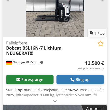
1
/
30
Palleløftere
Bobcat
BSL16N-7 Lithium
NEUGERÄT!!!
12.500 €
Nürtingen
852 km
Fast pris plus moms
Forespørge
Ring op
Stand:
ny
, maskine/køretøjsnummer:
16752
, Produktionsår:
2025
, løftekapacitet:
1.600 kg
, løftehøjde:
5.520 mm
, fri
løftehøjde:
1.820 mm
, lastcentrum:
600 mm
,
brændstoftype:
elektrisk
, mastetype:
triplex
,
Annoncer