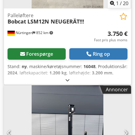
1
/
20
Palleløftere
Bobcat
LSM12N NEUGERÄT!!!
3.750 €
Nürtingen
852 km
Fast pris plus moms
Forespørge
Ring op
Stand:
ny
, maskine/køretøjsnummer:
16048
, Produktionsår:
2024
, løftekapacitet:
1.200 kg
, løftehøjde:
3.200 mm
,
lastcentrum:
600 mm
, brændstoftype:
elektrisk
,
mastetype:
simplex
, bygningshøjde:
2.080 mm
,
Annoncer
batterispænding:
24 V
, gaffellængde:
1.150 mm
, samlet
vægt:
576 kg
, 5076939 Csdpfxjykc Rrj Alnoha Serienummer:
OBWNL-002740 Batteridetaljer: 24V 60Ah