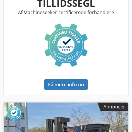
TILLIDSSEGL
Ab dem 1. Januar 2024 werden alle Bestellungen
ausschließlich über unser neues Online-Bestellsystem
Af Machineseeker certificerede forhandlere
abgewickelt. Dieses System bietet Ihnen eine
benutzerfreundliche Oberfläche und ermöglicht eine
schnellere und effizientere Bearbeitung Ihrer
Bestellungen. Um das neue System optimal nutzen zu
können, empfehlen wir Ihnen, sich vorab auf unserer
Website zu registrieren und eine Schulung zu absolvieren.
Auf unserer Website finden Sie detaillierte Anleitungen
und Tutorials, die Ihnen bei der Nutzung des Systems
helfen. Chjdpfxjzkzf Hj Alnja Wir sind davon überzeugt,
dass diese Änderung zu einer verbesserten
Kundenzufriedenheit führen wird. Sollten Sie dennoch
Få mere info nu
Fragen oder Anliegen haben, stehen wir Ihnen
selbstverständlich gerne zur Verfügung. Mit freundlichen
Grüßen, Ihr [Firmenname]-Team“
Annoncer