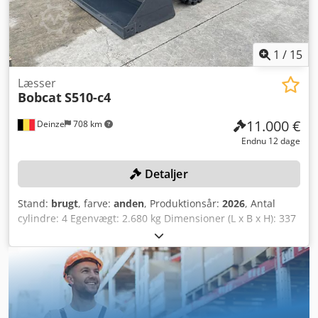
maskiner, finansiering, indbytte og leasing af alle typer
køretøjer.----
1
/
15
Læsser
Bobcat
S510-c4
11.000 €
Deinze
708 km
Endnu 12 dage
Detaljer
Stand:
brugt
, farve:
anden
, Produktionsår:
2026
, Antal
cylindre: 4 Egenvægt: 2.680 kg Dimensioner (L x B x H): 337
x 172 x 197 cm Hurtigskiftesystem: Ja Egenvægt: 2680 kg
Transportdimensioner: 3378 x 1727 x 1972 mm
Motormærke og -type: Kubota V2403 Ydelse: 36,5 kW / 48,9
hk Cylindre: 4 Dækstørrelse: For- og baghjul: 30×10-16
Skovlbredde: 1730 mm Udstyr: Mekanisk hurtigskift Ekstra
funktion: Ingen CE-mærkning eller registrering Ingen