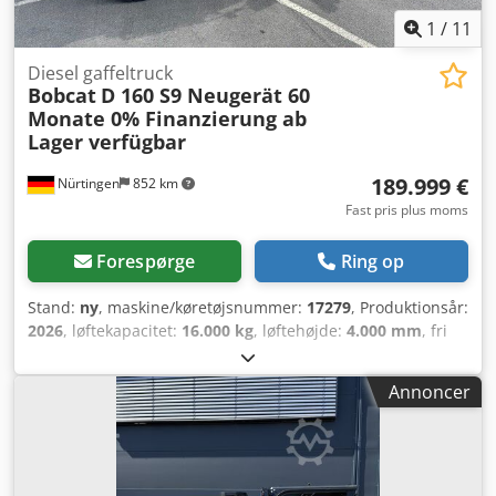
1
/
11
Diesel gaffeltruck
Bobcat
D 160 S9 Neugerät 60
Monate 0% Finanzierung ab
Lager verfügbar
189.999 €
Nürtingen
852 km
Fast pris plus moms
Forespørge
Ring op
Stand:
ny
, maskine/køretøjsnummer:
17279
, Produktionsår:
2026
, løftekapacitet:
16.000 kg
, løftehøjde:
4.000 mm
, fri
løftehøjde:
1.480 mm
, lastcentrum:
600 mm
,
brændstoftype:
diesel
, mastetype:
triplex
, bygningshøjde:
Annoncer
3.030 mm
, gaffellængde:
2.400 mm
, forhjulsdækstørrelse:
12.00-20 100%
, bagdækseldimension:
12.00-20 100%
,
samlet vægt:
19.300 kg
, Udstyr:
kabine
, 5218640 Cjdpfx
Aszp T Aujlnjha Serienummer: FDC0H-5107-00494