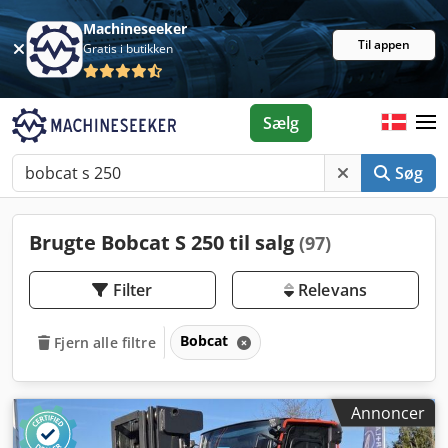
Machineseeker
Til appen
Gratis i butikken
Sælg
Søg
Brugte Bobcat S 250 til salg
(97)
Filter
Relevans
Bobcat
Fjern alle filtre
Annoncer