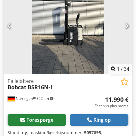
1
/
34
Palleløftere
Bobcat
BSR16N-I
11.990 €
Nürtingen
852 km
Fast pris plus moms
Forespørge
Ring op
Stand:
ny
, maskine/køretøjsnummer:
5097695
,