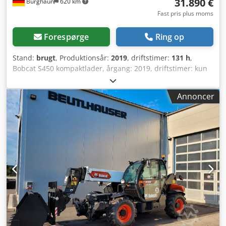
31.890 €
Burghaun
620 km
Fast pris plus moms
Forespørge
Ring op
Stand:
brugt
, Produktionsår:
2019
, driftstimer:
131 h
,
Bobcat S450 kompaktlader, årgang: 2019, driftstimer: kun
131!, pallegaffel, skovl, motor: Kubota [36 kW/49 hk], vægt:
2.365 kg, tysk køretøj, 1. ejer, god stand, klar til øjeblikkelig
Annoncer
brug. På forespørgsel udarbejder vi gerne et leasing- eller
finansieringstilbud. Hr. Mihm (telefonnummer) står klar til
at hjælpe dig. Yderligere informationer findes på vores
hjemmeside. Med forbehold for fejl og mellemsalg! Bobcat
S450 minilæsser, år: 2019, timer: kun 131!, pallegaffel,
skovl, motor: Kubota [36 kW/49 hk], vægt: 2.365 kg, tysk
køretøj, førstehånds, god stand, klar til øjeblikkelig brug.
På anmodning kan vi tilbyde et leasing- eller
finansieringstilbud. Hr. Mihm (telefonnummer) hjælper dig
gerne. Yderligere informationer findes på vores
hjemmeside. Med forbehold for fejl og tidligere salg!
Hurtigkoblingssystem = Yderligere information = Cjdpfxey