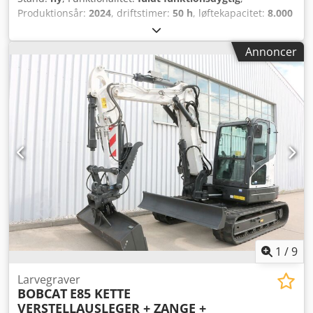
Produktionsår:
2024
, driftstimer:
50 h
, løftekapacitet:
8.000
kg
, løftehøjde:
4.800 mm
, fri løftehøjde:
1.570 mm
,
brændstoftype:
diesel
, mastetype:
triplex
, bygningshøjde:
Annoncer
2.780 mm
, effekt:
59 kW (80,22 hk)
, gaffelbærebredden:
2.240 mm
, gaffellængde:
2.400 mm
, tomvægt:
12.406 kg
,
drivtype:
Diesel
, Dieseltruck Lasttyngdepunkt: 600
Gaffelbredde: 180 mm Gaffeltykkelse: 75 mm ISO-klasse:
Terminal West Masttype: Triplex Codpoxr R Efofx Alnoha
Transmission: Wandler Hastighedsklasse: 20 Stand: Ny
maskine Teknisk stand: Ny Fordæk type: Superelastisk
Fordæk stand: Nye Bagdæk type: Superelastisk Bagdæk
stand: Nye Sideskift, gaffelspreder, 3. ventil, 4. ventil,
arbejdslygter bag, arbejdslygter foran, varmeapparat, fuld
kabine, fuld friløft, CE-certifikat, indvendigt spejl,
udvendigt spejl, roterende advarselslys, sæde, for- og
bakkamera.
1
/
9
Larvegraver
BOBCAT
E85 KETTE
VERSTELLAUSLEGER + ZANGE +