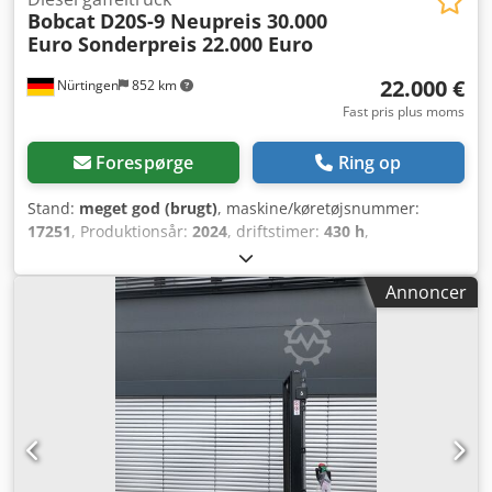
Bobcat
D20S-9 Neupreis 30.000
Euro Sonderpreis 22.000 Euro
22.000 €
Nürtingen
852 km
Fast pris plus moms
Forespørge
Ring op
Stand:
meget god (brugt)
, maskine/køretøjsnummer:
17251
, Produktionsår:
2024
, driftstimer:
430 h
,
løftekapacitet:
2.000 kg
, løftehøjde:
4.730 mm
, fri
løftehøjde:
1.470 mm
, lastcentrum:
500 mm
,
Annoncer
brændstoftype:
diesel
, mastetype:
triplex
, bygningshøjde:
2.190 mm
, gaffellængde:
1.050 mm
, forhjulsdækstørrelse:
7.00-15 5.50
, bagdækseldimension:
6.50-10
, samlet vægt:
4.053 kg
, 5215420 Cedpfx Aszr Db Holneha Serienummer:
FDA2A-5052-00236