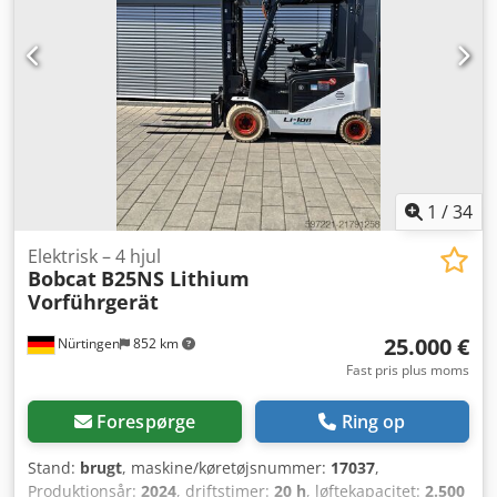
1
/
34
Elektrisk – 4 hjul
Bobcat
B25NS Lithium
Vorführgerät
25.000 €
Nürtingen
852 km
Fast pris plus moms
Forespørge
Ring op
Stand:
brugt
, maskine/køretøjsnummer:
17037
,
Produktionsår:
2024
, driftstimer:
20 h
, løftekapacitet:
2.500