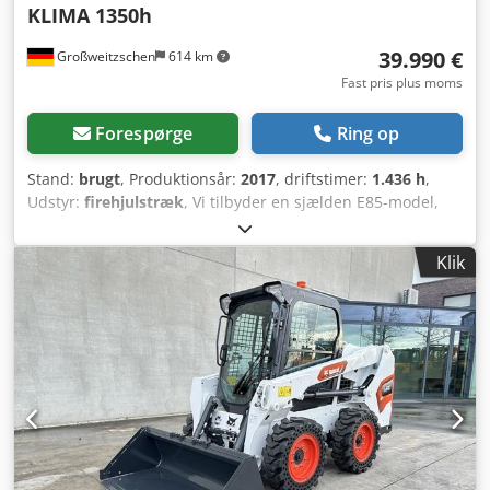
KLIMA 1350h
39.990 €
Großweitzschen
614 km
Fast pris plus moms
Forespørge
Ring op
Stand:
brugt
, Produktionsår:
2017
, driftstimer:
1.436 h
,
Udstyr:
firehjulstræk
, Vi tilbyder en sjælden E85-model,
den har ikke været udlejet og stammer fra en mindre
entreprenørvirksomhed. Den er udstyret med aircondition.
Klik
* JUSTERBART UDSTØDNINGSRØR med GRIP/KLØ *
hydraulisk grave- og skovludstyr, kan leveres som
ekstraudstyr, og er på lager til en rimelig merpris * fra en
mindre entreprenørvirksomhed * tysk udgave * kun 1350
driftstimer * gummibelter * stort serviceeftersyn udført i
2025 hos BOBCAT * 44 kW dieselmotor, producent Yanmar
* rørføring til yderligere tilbehør Chsdozr Avvspfx Alnsa *
hurtigskiftssystem * ekstra forlygter * meget velholdt ----Vi
er et certificeret værksted for personbiler og
entreprenørmaskiner. Vi tilbyder uforpligtende tilbud på