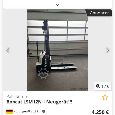
kg
, løftehøjde:
4.710 mm
, fri løftehøjde:
1.700 mm
,
lastcentrum:
500 mm
, brændstoftype:
elektrisk
,
Annoncer
mastetype:
triplex
, bygningshøjde:
2.180 mm
,
batterispænding:
48 V
, gaffellængde:
1.200 mm
,
forhjulsdækstørrelse:
23X9-10
, bagdækseldimension:
18X7-
8
, samlet vægt:
3.552 kg
, 5141046 Codpfey Hau Isx Alnsha
Serienummer: FBA47-4880-01823 Batteridetaljer: 48V
600Ah lithiumbatteri
1
/
6
Palleløftere
Bobcat
LSM12N-i Neugerät!!!
4.250 €
Nürtingen
852 km