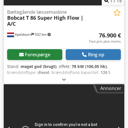
1
/
15
Bæltegående læssemaskine
Bobcat
T 86 Super High Flow |
A/C
76.900 €
Apeldoorn
502 km
Fast pris plus moms
Forespørge
Ring op
Stand:
meget god (brugt)
, effekt:
78 kW (106,05 hk)
,
brændstoftype:
diesel
, brændstoftank kapacitet:
120 l
,
farve:
anden
, løftehøjde:
3.350 mm
, Produktionsår:
2023
,
driftstimer:
1.168 h
, Udstyr:
klimaanlæg
, Antal cylindre: 4
Annoncer
Totalvægt (zGG): 5.643 kg Mål (L x B x H): 390 x 203 x 211 cm
Motortype: Bobcat DM03VA Arbejdsbredde: 203 cm
Hurtigskiftesystem: Ja CE-mærkning: ja Teknisk stand:
meget god Visuel stand: meget god = Yderligere
muligheder og udstyr = - 3. hydraulikkreds - 4.
hydraulikkreds - Arbejdslampe(r) - FOPS kabinebeskyttelse
- Skovbeskyttelsessæt - Gummibælter - Høj flow -