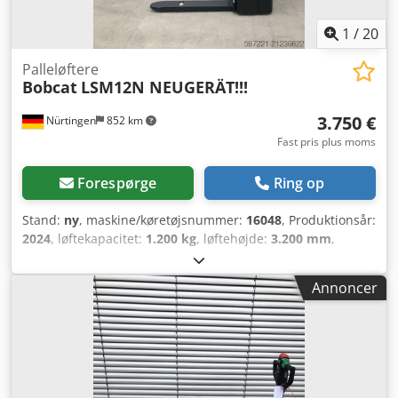
1
/
20
Palleløftere
Bobcat
LSM12N NEUGERÄT!!!
3.750 €
Nürtingen
852 km
Fast pris plus moms
Forespørge
Ring op
Stand:
ny
, maskine/køretøjsnummer:
16048
, Produktionsår:
2024
, løftekapacitet:
1.200 kg
, løftehøjde:
3.200 mm
,
lastcentrum:
600 mm
, brændstoftype:
elektrisk
,
mastetype:
simplex
, bygningshøjde:
2.080 mm
,
Annoncer
batterispænding:
24 V
, gaffellængde:
1.150 mm
, samlet
vægt:
576 kg
, 5076939 Serienummer: OBWNL-002740
Batteridetaljer: 24V 60Ah Cedpjykc Rrjfx Ag Tjrf