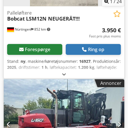
1
/
24
Palleløftere
Bobcat
LSM12N NEUGERÄT!!!
3.950 €
Nürtingen
852 km
Fast pris plus moms
Forespørge
Ring op
Stand:
ny
, maskine/køretøjsnummer:
16927
, Produktionsår:
2025
, driftstimer:
1 h
, løftekapacitet:
1.200 kg
, løftehøjde:
3.620 mm
, lastcentrum:
600 mm
, brændstoftype:
elektrisk
, mastetype:
simplex
, bygningshøjde:
2.280 mm
,
Annoncer
batterispænding:
24 V
, gaffellængde:
1.150 mm
, samlet
vægt:
576 kg
, 5108763 Serienummer: OBWNL-003130
Cjdpfx Asyv S Rmog Torf Batteridetaljer: 24V 60Ah