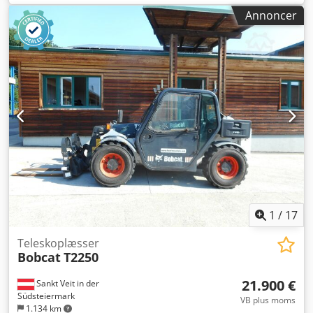
381 x 98 x 230 cm CE-mærkning: ja Generel tilstand: meget
Annoncer
god Teknisk tilstand: meget god Optisk tilstand: meget god
= Yderligere muligheder og tilbehør = Cedpsznrnmsfx Ag
Tsrf - Hammer-/sorteringsfunktion - Rotationsfunktion =
Bemærkninger = Generelt Produktionsland: Tjekkiet
Tilstand CE-type: CE 2 ekstra hydraulikfunktioner til
nedrivnings-/sorteringsgrab, cylindersikringssæt,
udtrækkeligt undervogn
1
/
17
Teleskoplæsser
Bobcat
T2250
21.900 €
Sankt Veit in der
Südsteiermark
VB plus moms
1.134 km