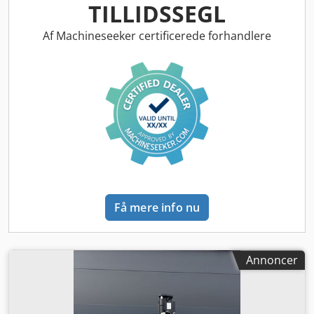
forhjulsdækstørrelse:
, bagdækseldimension:
, samlet
TILLIDSSEGL
vægt:
150 kg
, Motortype: Elektrisk, producent: Bobcat
Cjdpfx Agow R A Dls Torf
Af Machineseeker certificerede forhandlere
Få mere info nu
Annoncer