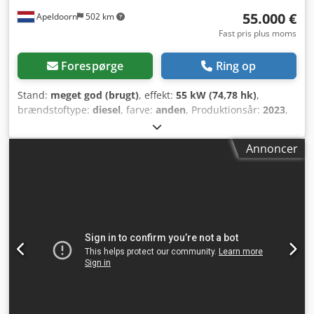
55.000 €
Apeldoorn
502 km
Fast pris plus moms
Forespørge
Ring op
Stand:
meget god (brugt)
, effekt:
55 kW (74,78 hk)
,
brændstoftype:
diesel
, farve:
anden
, Produktionsår:
2023
,
driftstimer:
1.585 h
, Udstyr:
klimaanlæg
, Egenvægt: 4.898
kg Crsdoy D D Sljpfx Ag Tof Dimensioner (L x B x H): 395 x
Annoncer
220 x 208 cm Styring: fast Motormærke: Bobcat CE-mærket:
ja Teknisk stand: meget god Optisk stand: meget god =
Yderligere muligheder og udstyr = - 3. hydraulisk kredsløb
- Høj flow - Sidste kompensator = Bemærkninger = Drivlinje
Trin (Tier): Stage V / Tier IV final 2 kørehastigheder, Ride
control, klimaanlæg, bakkamera, luftaffjedret sæde,
joystick-styring