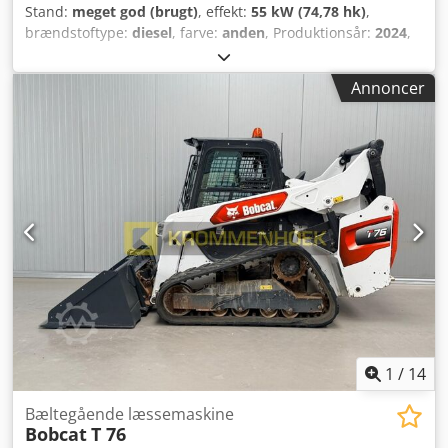
Stand:
meget god (brugt)
, effekt:
55 kW (74,78 hk)
,
brændstoftype:
diesel
, farve:
anden
, Produktionsår:
2024
,
driftstimer:
916 h
, Udstyr:
klimaanlæg
, Tekniske
oplysninger Credpfx Agoxn S N Re Tjf Antal cylindre: 4
Annoncer
Motorvolumen: 2.400 cc Chassistype: stift Styring: blok
Motormærke: Bobcat Egenvægt: 4.898 kg Dimensioner (L x
B x H): 390 x 186 x 206 cm Funktionelt Hurtigskiftesystem:
Ja CE-mærkning: ja Stand Teknisk stand: meget god Optisk
stand: meget god = Yderligere muligheder og tilbehør = -
Arbejdslampe(r) - Bomaffjedring - Gummibælter - High
Flow - Hydraulisk hurtigskifter - Varsellys - To hastigheder
= Bemærkninger = Drivlinje Udledningsniveau (Stage/Tier):
Stage V / Tier IV final Generelt Produktionsland: USA Stand
CE-type: CE Hydraulisk hurtigskifter, 2 hastigheder, stor
skærm, bakkamera, aircondition, luftaffjedret sæde
1
/
14
Bæltegående læssemaskine
Bobcat
T 76