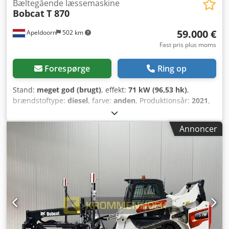
Bæltegående læssemaskine
Bobcat
T 870
59.000 €
Apeldoorn
502 km
Fast pris plus moms
Forespørge
Ring op
Stand:
meget god (brugt)
, effekt:
71 kW (96,53 hk)
,
brændstoftype:
diesel
, farve:
anden
, Produktionsår:
2021
,
driftstimer:
3.534 h
, Udstyr:
klimaanlæg
, Årgang: 2021
Egenvægt: 5.863 kg Mål (L x B x H): 390 x 215 x 212 cm
Annoncer
Crsdpfxjyc Nxtj Ag Tef Styring: Bock Motortype: Bobcat D34
Hurtigskiftesystem: Ja CE-mærkning: ja Teknisk stand:
Meget god Visuel stand: Meget god = Yderligere
muligheder og tilbehør = - 3. hydraulikkreds -
Arbejdslampe(r) - Gummibælter - Høj flow - Hydraulisk
hurtigskifter - Radio = Bemærkninger = Drivlinje
Emissionsniveau: Stage IV / Tier IV final Generelt
Produktionsland: USA Stand CE-type: CE High Flow ekstra
hydraulik, 2 kørehastigheder, undervognsaffjedring, ekstra