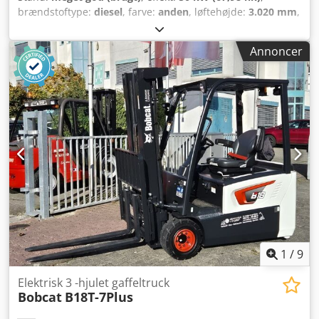
brændstoftype:
diesel
, farve:
anden
, løftehøjde:
3.020 mm
,
Produktionsår:
2021
, driftstimer:
2.227 h
, Byggeår: 2021
Egenvægt: 3.664 kg Mål (L x B x H): 337 x 173 x 198 cm
Annoncer
Styring: Bock Motormærke: Bobcat CE-mærkning: ja Teknisk
stand: meget god Cjdpey D D Rzjfx Ag Tsrf Visuel stand:
meget god = Yderligere muligheder og tilbehør = - 3.
hydraulikkreds - Blæser = Bemærkninger = Drivlinje Trin /
Niveau: Stage IV / Tier IV final Stand CE-type: CE Lukket
kabine med varme, SJC-joystickstyring, nye gummibælter,
deluxe display
1
/
9
Elektrisk 3 -hjulet gaffeltruck
Bobcat
B18T-7Plus