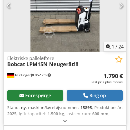
1
/
24
Elektriske palleløftere
Bobcat
LPM15N Neugerät!!!
1.790 €
Nürtingen
852 km
Fast pris plus moms
Forespørge
Ring op
Stand:
ny
, maskine/køretøjsnummer:
15895
, Produktionsår:
2025
, løftekapacitet:
1.500 kg
, lastcentrum:
600 mm
,
brændstoftype:
elektrisk
, mastetype:
anden
,
bygningshøjde:
700 mm
, gaffellængde:
1.150 mm
,