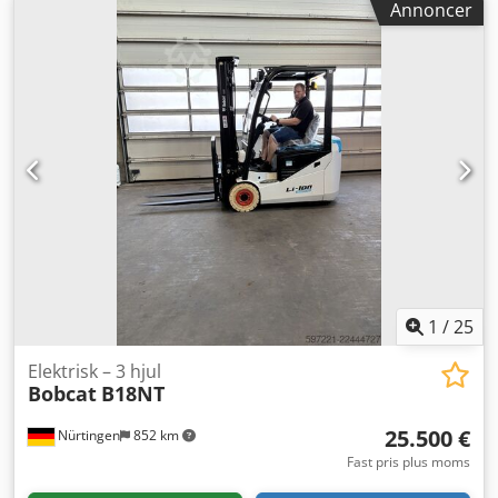
Annoncer
3.030 mm
, gaffellængde:
2.400 mm
, forhjulsdækstørrelse:
12.00-20 100%
, bagdækseldimension:
12.00-20 100%
,
samlet vægt:
19.300 kg
, Udstyr:
kabine
, 5218640 Crsdpfx
Agszp T Aue Tef Serienummer: FDC0H-5107-00494
1
/
25
Elektrisk – 3 hjul
Bobcat
B18NT
25.500 €
Nürtingen
852 km
Fast pris plus moms