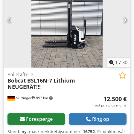
1
/
30
Palleløftere
Bobcat
BSL16N-7 Lithium
NEUGERÄT!!!
12.500 €
Nürtingen
852 km
Fast pris plus moms
Forespørge
Ring op
Stand:
ny
, maskine/køretøjsnummer:
16752
, Produktionsår: