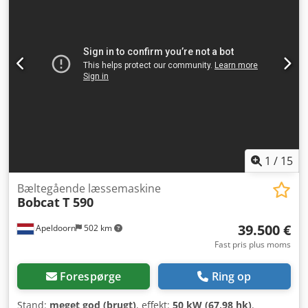
Blæser - Gummibælter - Høj flow - Hydraulisk hurtigskifter -
Radio med Bluetooth - Varsellys - To hastigheder =
Bemærkninger = Drivlinje Udstødningsstandard: Stage V /
Tier IV final Generelt Produktionsland: USA Tilstand CE-
type: CE Brugt Bobcat T76 med ny HD-grader 96 / 244 cm
med lasersystem Bobcat med følgende udstyroptioner:
Hydraulisk hurtigskifter, 2 hastigheder, stort display,
luftaffjedret sæde, klimaanlæg, bakkamera, highflow
Graderen er ny og udstyret med master og to Bobcat
LR410-laser-modtagere. Flere redskaber er tilgængelige
efter anmodning.
1
/
15
Bæltegående læssemaskine
Bobcat
T 590
39.500 €
Apeldoorn
502 km
Fast pris plus moms
Forespørge
Ring op
Stand:
meget god (brugt)
, effekt:
50 kW (67,98 hk)
,