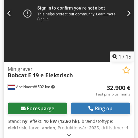
serviceeftersyn udført i 2025 hos BOBCAT * 44 kW
dieselmotor, producent Yanmar * rørføring til yderligere
tilbehør * hurtigskiftssystem * ekstra forlygter * meget
velholdt ----Vi er et certificeret værksted for personbiler og
entreprenørmaskiner. Vi tilbyder uforpligtende tilbud på
maskiner, finansiering, indbytte og leasing af alle typer
køretøjer.----
1
/
15
Minigraver
Bobcat
E 19 e Elektrisch
32.900 €
Apeldoorn
502 km
Fast pris plus moms
Forespørge
Ring op
Stand:
ny
, effekt:
10 kW (13,60 hk)
, brændstoftype:
elektrisk
, farve:
anden
, Produktionsår:
2025
, driftstimer:
1
h
, Drivsystem: larvebånd Tomvægt: 1.910 kg Mål (L x B x H):