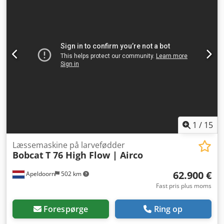
1
/
15
Læssemaskine på larvefødder
Bobcat
T 76 High Flow | Airco
62.900 €
Apeldoorn
502 km
Fast pris plus moms
Forespørge
Ring op