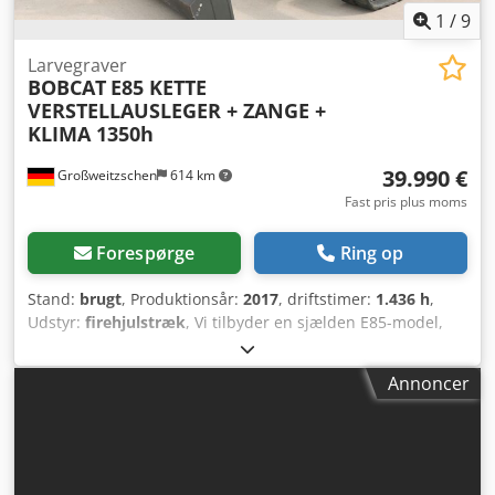
ventil, arbejdslys bag, arbejdslys for, fuld friløft, CE-
1
/
9
certifikat, bakspejl, rotorblink,
Larvegraver
BOBCAT
E85 KETTE
VERSTELLAUSLEGER + ZANGE +
KLIMA 1350h
39.990 €
Großweitzschen
614 km
Fast pris plus moms
Forespørge
Ring op
Stand:
brugt
, Produktionsår:
2017
, driftstimer:
1.436 h
,
Udstyr:
firehjulstræk
, Vi tilbyder en sjælden E85-model,
den har ikke været udlejet og stammer fra en mindre
entreprenørvirksomhed. Den er udstyret med aircondition.
Annoncer
* JUSTERBART UDSTØDNINGSRØR med GRIP/KLØ *
hydraulisk grave- og skovludstyr, kan leveres som
ekstraudstyr, og er på lager til en rimelig merpris * fra en
mindre entreprenørvirksomhed * tysk udgave * kun 1350
driftstimer * gummibelter Crsdpfjzr Avvex Ag Tjf * stort