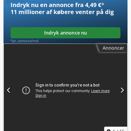
Indryk nu en annonce fra 4,49 €
*
flow - Hydraulisk hurtigskifter - LED-lys - Advarselsblink -
11 millioner af købere
venter på dig
To hastigheder = Bemærkninger = Drivlinje
Emissionsnorm: Stage V / Tier IV final Generelt
Produktionsland: USA Stand CE-type: CE Graveskovl,
hydraulisk Power Bobtach, 2-trins gearkasse, bakkamera,
Indryk annonce nu
højtydende hydraulik, stort display, luftaffjedret sæde
*pr. annonce/md.
Annoncer