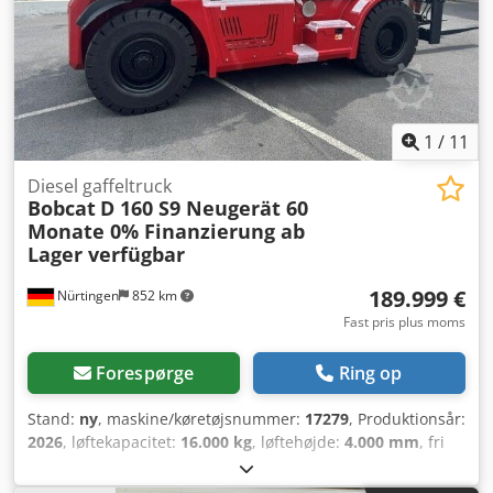
1
/
11
Diesel gaffeltruck
Bobcat
D 160 S9 Neugerät 60
Monate 0% Finanzierung ab
Lager verfügbar
189.999 €
Nürtingen
852 km
Fast pris plus moms
Forespørge
Ring op
Stand:
ny
, maskine/køretøjsnummer:
17279
, Produktionsår:
2026
, løftekapacitet:
16.000 kg
, løftehøjde:
4.000 mm
, fri
løftehøjde:
1.480 mm
, lastcentrum:
600 mm
,
brændstoftype:
diesel
, mastetype:
triplex
, bygningshøjde: