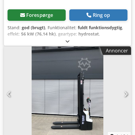
Forespørge
Ring op
Stand:
god (brugt)
, Funktionalitet:
fuldt funktionsdygtig
,
effekt:
56 kW (76,14 hk)
, geartype:
hydrostat
,
brændstoftype:
diesel
, løftekapacitet:
2.200 kg/m
,
Produktionsår:
2008
, driftstimer:
4.871 h
, Udstyr:
kabine,
Annoncer
pallelifte
, Teleskoplæsser BOBCAT T2250 Årgang 2008
Ifølge tæller: 4.871 timer Crjdpfx Aszr En Isg Tsf 2,2 tons
løftekapacitet 5 meters løftehøjde 56 kW 2-trins
hydrostatisk transmission Kun 198 cm byggehøjde Kun 190
cm byggebredde - Inkl. gaffel - Mekanisk hurtigskift - Ekstra
hydraulikkreds til gaffelholder - Firehjulstræk - 3
styreindstillinger - Joystick-betjening - Bakkamera - Kabine
med varme - Lysanlæg med blinklys - Klar til brug med det
samme - Gode dæk - Inkl. godkendelse til brug på offentlig
vej (Holland) Salgspris: 21.900,- netto Mulighed for billig
levering! Mod et tillæg kan den også leveres med en ny
skovl eller en ny arbejdsplatform!