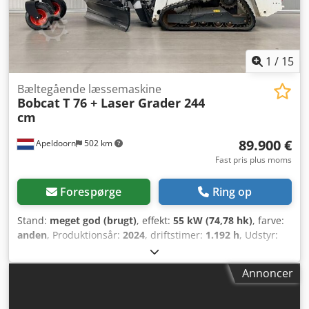
arbejdslamper, hydraulisk hurtigskifter, radio, luftaffjedret
sæde, original lakering!
1
/
15
Bæltegående læssemaskine
Bobcat
T 76 + Laser Grader 244
cm
89.900 €
Apeldoorn
502 km
Fast pris plus moms
Forespørge
Ring op
Stand:
meget god (brugt)
, effekt:
55 kW (74,78 hk)
, farve:
anden
, Produktionsår:
2024
, driftstimer:
1.192 h
, Udstyr:
klimaanlæg
, Produktionsår: 2024 Egenvægt: 4.898 kg
Chassistype: stiv Styring: Bock Motormærke: Bobcat
Annoncer
Hurtigskiftesystem: Ja CE-mærkning: ja Teknisk stand:
meget god Visuel stand: meget god Cedjyl Iulspfx Ag Terf =
Yderligere muligheder og tilbehør = - Arbejdslampe(r) -