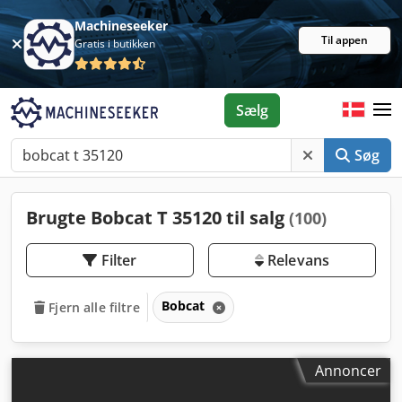
Machineseeker
Til appen
Gratis i butikken
Sælg
Søg
Brugte Bobcat T 35120 til salg
(100)
Filter
Relevans
Bobcat
Fjern alle filtre
Annoncer