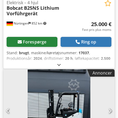
Elektrisk – 4 hjul
Bobcat
B25NS Lithium
Vorführgerät
25.000 €
Nürtingen
852 km
Fast pris plus moms
Forespørge
Ring op
Stand:
brugt
, maskine/køretøjsnummer:
17037
,
Produktionsår:
2024
, driftstimer:
20 h
, løftekapacitet:
2.500
kg
, løftehøjde:
4.710 mm
, fri løftehøjde:
1.700 mm
,
lastcentrum:
500 mm
, brændstoftype:
elektrisk
,
Annoncer
mastetype:
triplex
, bygningshøjde:
2.180 mm
,
batterispænding:
48 V
, gaffellængde:
1.200 mm
,
forhjulsdækstørrelse:
23X9-10
, bagdækseldimension:
18X7-
8
, samlet vægt:
3.552 kg
, 5141046 Crjdpfx Agey Hau Ij Tef
Serienummer: FBA47-4880-01823 Batteridetaljer: 48V
600Ah lithiumbatteri