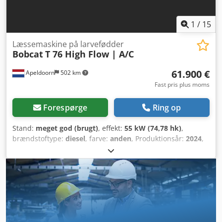
1
/
15
Læssemaskine på larvefødder
Bobcat
T 76 High Flow | A/C
61.900 €
Apeldoorn
502 km
Fast pris plus moms
Forespørge
Ring op
Stand:
meget god (brugt)
, effekt:
55 kW (74,78 hk)
,
brændstoftype:
diesel
, farve:
anden
, Produktionsår:
2024
,
driftstimer:
1.231 h
, Udstyr:
klimaanlæg
, Tekniske
oplysninger Antal cylindre: 4 Motorstørrelse: 2.400 cc
Styring: Fast ramme (Bock) Motormærke: Bobcat Egenvægt:
4.898 kg Codpow U Itajfx Ag Terf Dimensioner (L x B x H):
390 x 186 x 206 cm Funktionelt Hurtigskiftesystem: Ja CE-
mærkning: ja Stand Teknisk stand: meget god Visuel stand:
meget god = Yderligere muligheder og udstyr = - 3.
hydraulisk kredsløb - Arbejdslamper - Gummibælter - Højt