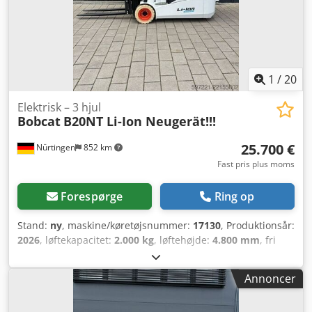
1
/
20
Elektrisk – 3 hjul
Bobcat
B20NT Li-Ion Neugerät!!!
25.700 €
Nürtingen
852 km
Fast pris plus moms
Forespørge
Ring op
Stand:
ny
, maskine/køretøjsnummer:
17130
, Produktionsår:
2026
, løftekapacitet:
2.000 kg
, løftehøjde:
4.800 mm
, fri
løftehøjde:
1.484 mm
, lastcentrum:
500 mm
,
brændstoftype:
elektrisk
, mastetype:
triplex
,
Annoncer
bygningshøjde:
2.215 mm
, batterispænding:
51,2 V
,
gaffellængde:
1.200 mm
, forhjulsdækstørrelse:
200/50-10