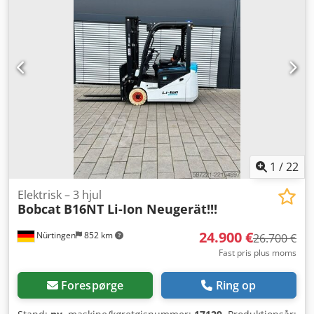
non-marking
, bagdækseldimension:
16x6-8 non marking
,
samlet vægt:
3.790 kg
, 5174822 Cedpfxezfd D Is Ag Tjrf
Serienummer: OBA07-000027 Batteriets specifikationer:
51,2 V, 277 Ah
1
/
22
Elektrisk – 3 hjul
Bobcat
B16NT Li-Ion Neugerät!!!
24.900 €
Nürtingen
852 km
26.700 €
Fast pris plus moms
Forespørge
Ring op