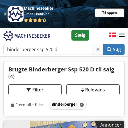
Machineseeker
Til appen
Gratis i butikken
Sælg
Søg
Brugte Binderberger Ssp 520 D til salg
(4)
Filter
Relevans
Binderberger
Fjern alle filtre
Annoncer