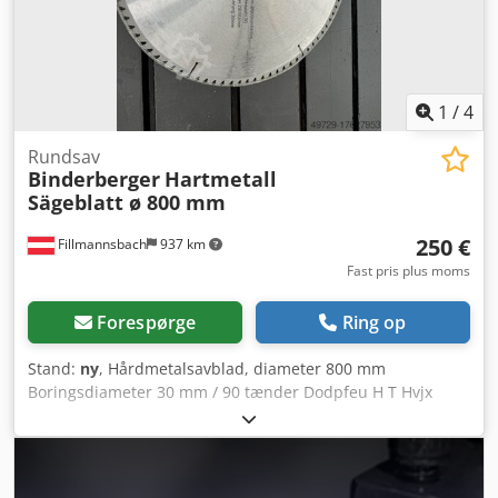
1
/
4
Rundsav
Binderberger
Hartmetall
Sägeblatt ø 800 mm
250 €
Fillmannsbach
937 km
Fast pris plus moms
Forespørge
Ring op
Stand:
ny
, Hårdmetalsavblad, diameter 800 mm
Boringsdiameter 30 mm / 90 tænder Dodpfeu H T Hvjx
Ahhjwa