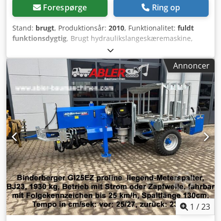
Forespørge
Ring op
Stand:
brugt
, Produktionsår:
2010
, Funktionalitet:
fuldt
funktionsdygtig
, Brugt hydraulikslangeskæremaskine,
fuldt funktionsdygtig og i øjeblikket i brug. Kan besigtiges
på stedet. Dwjdpfx Ahszphrqehoa
Annoncer
1
/
23