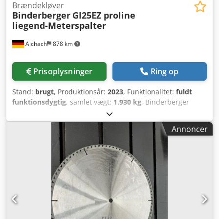
Brændekløver
Binderberger
GI25EZ proline
liegend-Meterspalter
Aichach
878 km
Prisoplysninger
Ring op
Stand:
brugt
, Produktionsår:
2023
, Funktionalitet:
fuldt
funktionsdygtig
, samlet vægt:
1.930 kg
, Binderberger
GI25EZ proline liggende meterspalter Dwjdpfxeyg I Dpo
Ahhoa Årgang: 2023 Vægt: 1930 kg Drift: strøm eller PTO
Annoncer
Kørbar med efterfølgende nummerplade op til 25 km/t
Spaltelængde: 130 cm Hastighed i cm/sek: frem: 25/27,
retur: 23/25