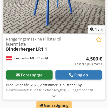
1
/
5
Rengøringsmaskine til lister til
lasermåtte
Binderberger
LR1,1
4.500 €
Fillmannsbach
937 km
Fast pris plus moms
Forespørge
Ring op
Produktionsår:
2025
, driftstimer:
1 h
, stand:
ny
,
Funktionalitet:
fuldt funktionsdygtig
, - Slaggrenser til
laserskæremaskiner - 1,1 kW motor - Video med
arbejdsmetode tilgængelig Dwsdpsx E Srcefx Ahhoa
Gem søgning