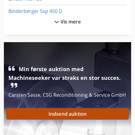
Binderberger Ssp 450 D
Vis mere
Boehringer Dus 560 Ti
Brandt Kdf 530 C
Bsa Bpk 190
Bucher Bu 200
Min første auktion med
Dresser 540
Machineseeker var straks en stor succes.
Foliant 520
Carsten Sasse, CSG Reconditioning & Service GmbH
Foliant 520 Hp
Fs 520
Indsend auktion
Gs 3268 Rt
Hbs 470