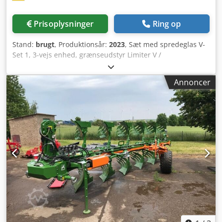
Prisoplysninger
Ring op
Stand:
brugt
, Produktionsår:
2023
, Sæt med spredeglas V-
Set 1, 3-vejs enhed, grænseudstyr Limiter V /
rørbeskyttelsesbøjle S, aftagelig rulleanordning,
spredeværk ZA-V, påbygningsbeholder S / 2000
Annoncer
kraftoverføringsaksel med friktionskobling,
indbygningsdele til ZA-basenheder, snavsfanger S / LED-
belysning Dsdot Dwh Repfx Ah Reck