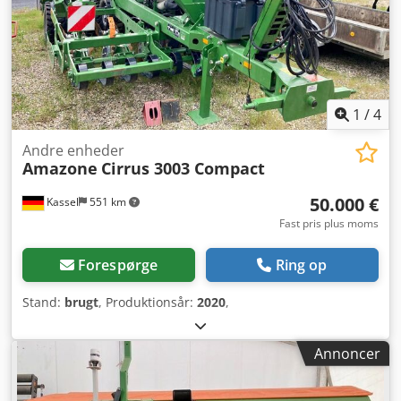
1
/
4
Andre enheder
Amazone
Cirrus 3003 Compact
50.000 €
Kassel
551 km
Fast pris plus moms
Forespørge
Ring op
Stand:
brugt
, Produktionsår:
2020
,
Annoncer