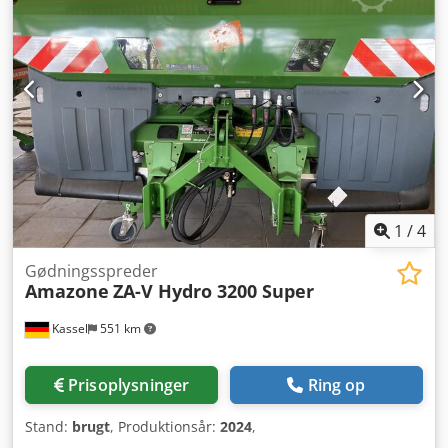
1
/
4
Gødningsspreder
Amazone
ZA-V Hydro 3200 Super
Kassel
551 km
Prisoplysninger
Ring op
Stand:
brugt
, Produktionsår:
2024
,