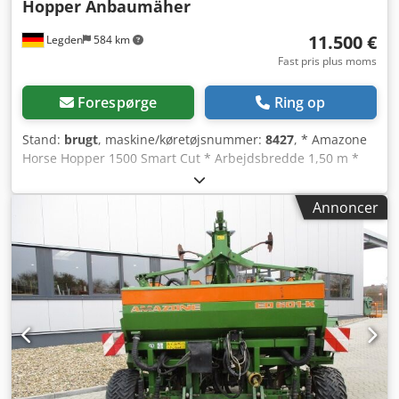
Hopper Anbaumäher
11.500 €
Legden
584 km
Fast pris plus moms
Forespørge
Ring op
Stand:
brugt
, maskine/køretøjsnummer:
8427
, * Amazone
Horse Hopper 1500 Smart Cut * Arbejdsbredde 1,50 m *
1.500 l opsamlerkapacitet * 3-punktsophæng til traktor *
H60 vingekniv * Støtteruller * Mulchudstyr *
Annoncer
Kraftoverføringsaksel med friløb * Opsamlerkurv med
hydraulisk bundtømning * Rotationshastighed 2.650 o/min
* Fyldstandsindikator -----Intern køretøjsnummer: 8427
WhatsApp-support tilgængelig! Djdpfjrhy H Rox Ah Rjck
Kontakt os gerne via WhatsApp ved spørgsmål til maskinen
eller for yderligere information. Whatsapp Whatsapp ----
Der tages forbehold for fejl og mellemsalg.