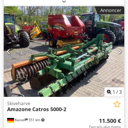
Annoncer
1
/
3
Skiveharve
Amazone
Catros 5000-2
11.500 €
Kassel
551 km
Fast pris plus moms