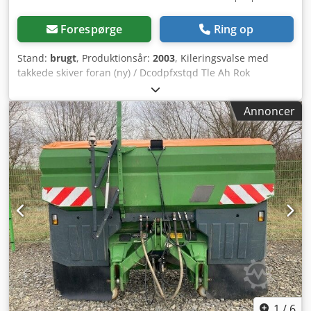
Forespørge
Ring op
Stand:
brugt
, Produktionsår:
2003
, Kileringsvalse med
takkede skiver foran (ny) / Dcodpfxstqd Tle Ah Rok
Annoncer
1
/
6