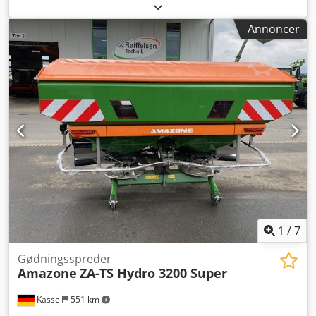
forskærer G1 justerbar, baglygter LED, frontmarkering /
tyverisikring, typegodkendelse EU 40 km/t - bugseret
Annoncer
fuldturneringsplov - RH 82 / udvidelsesmulighed Dsdpfx
Ahothk U Tj Rjck
1
/
7
Gødningsspreder
Amazone
ZA-TS Hydro 3200 Super
Kassel
551 km