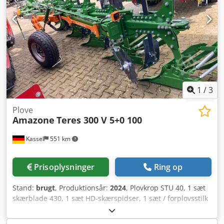
1
/
3
Plove
Amazone
Teres 300 V 5+0 100
Kassel
551 km
Prisoplysninger
Ring op
Stand:
brugt
, Produktionsår:
2024
, Plovkrop STU 40, 1 sæt
skærblade 430, 1 sæt HD-skærspidser, 1 sæt / forplovsstilk
til rammehøjde 80 til hydraulisk overbelastningssikring
forplov M2, 1 / sæt skiveskærholdere skiveskær D 500