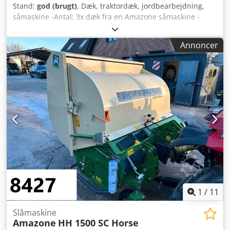
Stand:
god (brugt)
, Dæk, traktordæk, jordbearbejdning,
såmaskine -Antal: 3x dæk fra en Amazone såmaskine -
Dækstørrelse Djdob A E Ufopfx Ah Rjck -Nav: Ø 40 mm -
Dimension: Ø 750 mm -Samlet pris: for 3 dæk -Vægt: 51
Annoncer
kg/stk.
1
/
11
Slåmaskine
Amazone
HH 1500 SC Horse