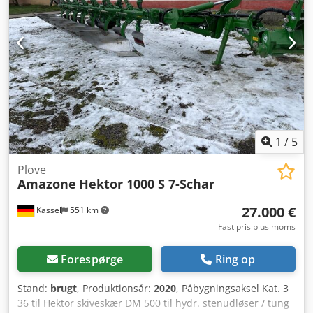
1
/
5
Plove
Amazone
Hektor 1000 S 7-Schar
27.000 €
Kassel
551 km
Fast pris plus moms
Forespørge
Ring op
Stand:
brugt
, Produktionsår:
2020
, Påbygningsaksel Kat. 3
36 til Hektor skiveskær DM 500 til hydr. stenudløser / tung