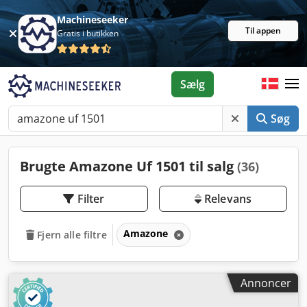
Machineseeker
Til appen
Gratis i butikken
Sælg
Søg
Brugte Amazone Uf 1501 til salg
(36)
Filter
Relevans
Amazone
Fjern alle filtre
Annoncer