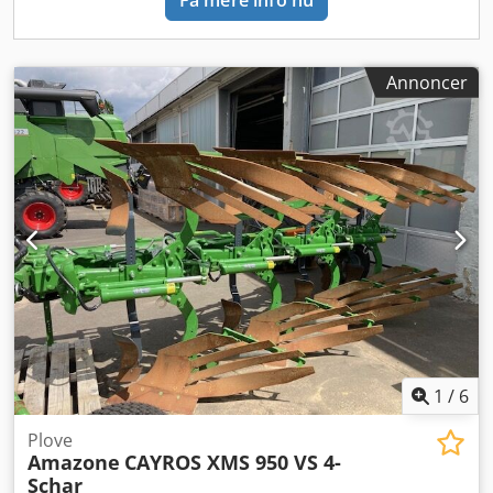
Annoncer
1
/
6
Plove
Amazone
CAYROS XMS 950 VS 4-
Schar