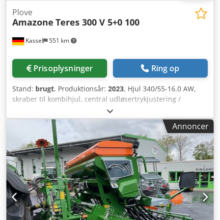
Plove
Amazone
Teres 300 V 5+0 100
Kassel
551 km
Prisoplysninger
Ring op
Stand:
brugt
, Produktionsår:
2023
, Hjul 340/55-16.0 AW,
skraber til kombihjul, central udløsertrykjustering /
plovkrop STU 40, skærblad 430, HD-skærspids, skiveskær Ø
500 tandet, 1 stk / tandet, forberedt til belysning /
Annoncer
Dcedpfot Eay Eox Ah Rek