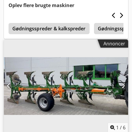
takket anlægsbeskytter, 1 sæt / kropsmontering med
Oplev flere brugte maskiner
Dcedpfet A Udyex Ah Rsk
1
Gødningsspreder & kalkspreder
Gødningsspre
Annoncer
1
/
6