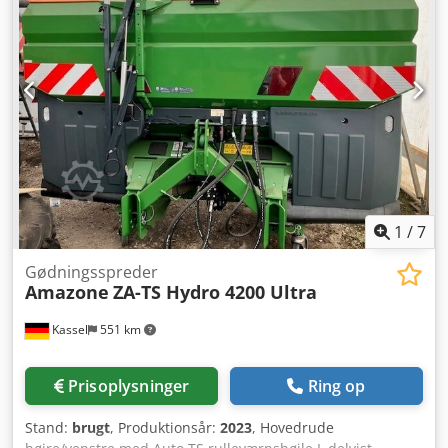
1
/
7
Gødningsspreder
Amazone
ZA-TS Hydro 4200 Ultra
Kassel
551 km
Prisoplysninger
Ring op
Stand:
brugt
, Produktionsår:
2023
, Hovedrude