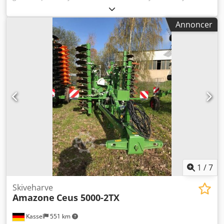
mekanisk positionsindikator for spredeværk ZA-V,
beholderopbygning S 2000, indbygningsdele til ZA-
Annoncer
basisenheder, kraftoverføringsaksel med friktionskobling,
smudsfang L og stiger, LED-baglys Dcodpfxot Dwibj Ah Rok
1
/
7
Skiveharve
Amazone
Ceus 5000-2TX
Kassel
551 km