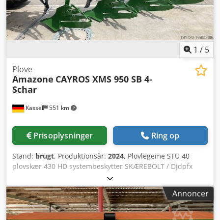
1
/
5
Plove
Amazone
CAYROS XMS 950 SB 4-
Schar
Kassel
551 km
Prisoplysninger
Ring op
Stand:
brugt
, Produktionsår:
2024
, Plovlegeme STU 40
plovskær 430 HD systembeskytter SKÆREBOLT / Djdpfx
Aeuhnlmjh Rock
Annoncer