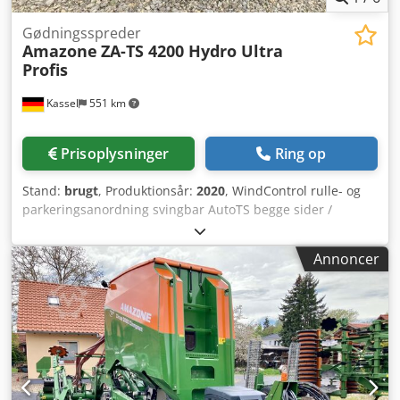
Gødningsspreder
Amazone
ZA-TS 4200 Hydro Ultra
Profis
Kassel
551 km
Prisoplysninger
Ring op
Stand:
brugt
, Produktionsår:
2020
, WindControl rulle- og
parkeringsanordning svingbar AutoTS begge sider /
Rørbeskyttelsesbøjle L Hældningssensor til vejesystem
FlowCheck EasyCheck-måtter, 16 stk. Stænklapper L og
Annoncer
stiger LED-belysning Overtræksrullepresenning L /
Spredebakkesæt TS Dcedpfxjrxr Uys Ah Rsk