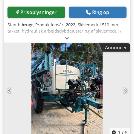
Prisoplysninger
Ring op
Stand:
brugt
, Produktionsår:
2022
, Skivemodul 510 mm
takket, hydraulisk arbejdsdybdejustering af skivemodul /
arbejdsdybdejustering af udjævningselement C-Mix-Ultra-
tænder til Ceus 50 / hydraulisk arbejdsdybdejustering af
Annoncer
tandmodul med hydraulisk trækstang HD SKÆR 80 mm /
(14/K1) Dcodpfx Ahetz Tple Rek
1
/
6