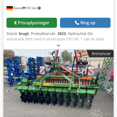
Kassel
551 km
Prisoplysninger
Ring op
Stand:
brugt
, Produktionsår:
2023
, Hydraulisk DA-
automatik XMS med 4 plovkroppe STU 40, 1 sæt 4x skær
430 HD, 1 sæt slidskåner, 1 sæt 4x forplove M0 RH65-85.
Skiveskær DM 500 til hydraulisk stenudløsning, tungt
Annoncer
pendelstøttehjul DM680. Dsdpfstvf Rwox Ah Rock