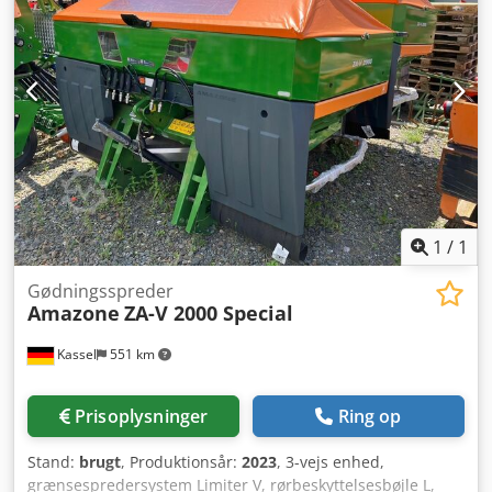
1
/
1
Gødningsspreder
Amazone
ZA-V 2000 Special
Kassel
551 km
Prisoplysninger
Ring op
Stand:
brugt
, Produktionsår:
2023
, 3-vejs enhed,
grænsespredersystem Limiter V, rørbeskyttelsesbøjle L,