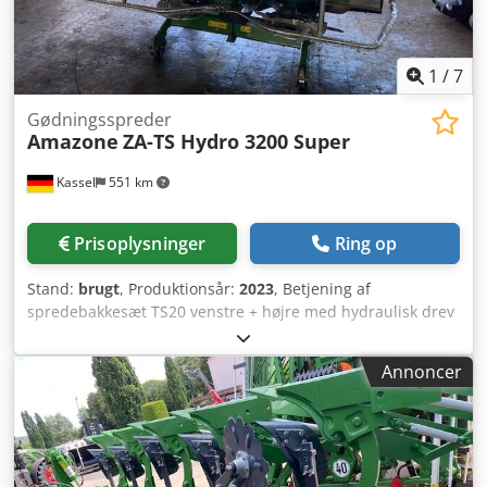
1
/
7
Gødningsspreder
Amazone
ZA-TS Hydro 3200 Super
Kassel
551 km
Prisoplysninger
Ring op
Stand:
brugt
, Produktionsår:
2023
, Betjening af
spredebakkesæt TS20 venstre + højre med hydraulisk drev
venstre + højre inkl. Auto TS og FlowControl. Hovedskive
venstre + højre med AutoTS, rørsikkerhedsbøjle, rulle- og
Annoncer
parkeringsanordning, svingbar, arbejdsbelysning,
hældningssensor til vejesystem, 16 stk. EasyCheck.
Dcjdpfst A Tzwex Ah Rsk