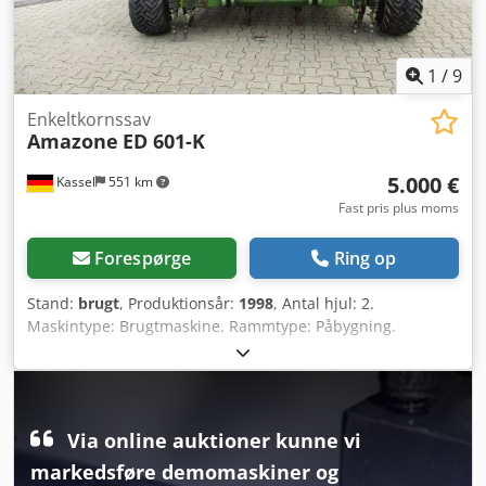
1
/
9
Enkeltkornssav
Amazone
ED 601-K
5.000 €
Kassel
551 km
Fast pris plus moms
Forespørge
Ring op
Stand:
brugt
, Produktionsår:
1998
, Antal hjul: 2.
Maskintype: Brugtmaskine. Rammtype: Påbygning.
Gødningsudstyr / Gødningssnegl / Djdpfxjr Ncfqs Ah Rsck
Via online auktioner kunne vi
markedsføre demomaskiner og