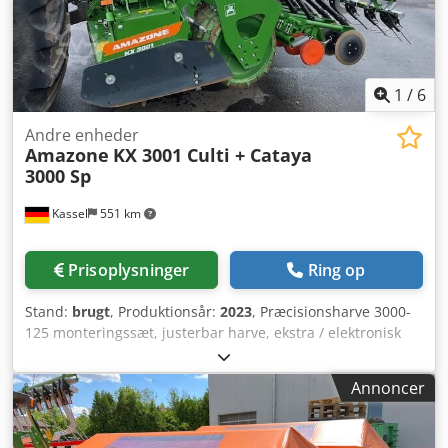
1
/
6
Andre enheder
Amazone
KX 3001 Culti + Cataya
3000 Sp
Kassel
551 km
Prisoplysninger
Ring op
Stand:
brugt
, Produktionsår:
2023
, Præcisionsharve 3000-
125 monteringssæt, justerbar harve, ekstra / elektronisk
spormarkør 3000 AmaDrill 2 til Cataya, radarsensor /
international, analog driftspositionssensor, elektrisk
Annoncer
sporveksel / styreventil og hydraulisk sporstyring.
Dedpotgpggofx Ah Rjck