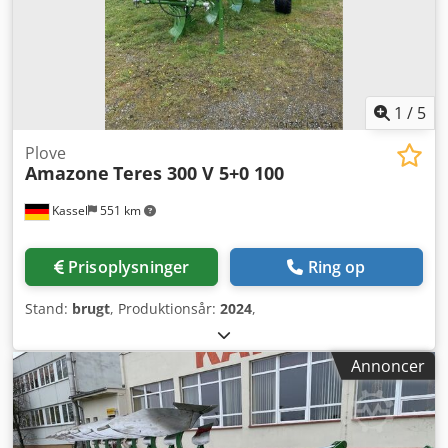
1
/
5
Plove
Amazone
Teres 300 V 5+0 100
Kassel
551 km
Prisoplysninger
Ring op
Stand:
brugt
, Produktionsår:
2024
,
Annoncer