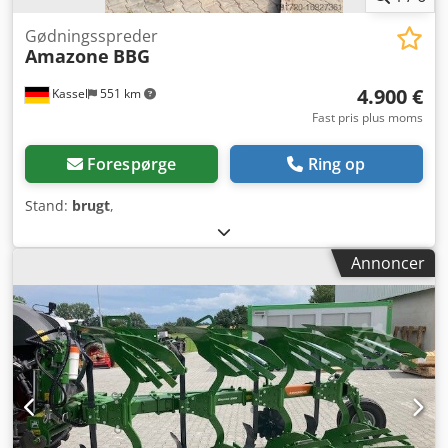
Gødningsspreder
Amazone
BBG
4.900 €
Kassel
551 km
Fast pris plus moms
Forespørge
Ring op
Stand:
brugt
,
Annoncer