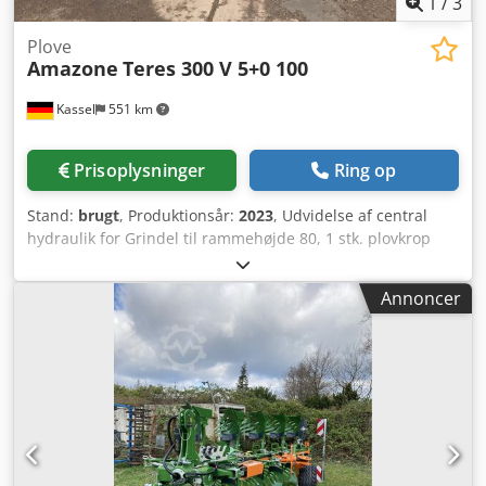
1
/
3
Plove
Amazone
Teres 300 V 5+0 100
Kassel
551 km
Prisoplysninger
Ring op
Stand:
brugt
, Produktionsår:
2023
, Udvidelse af central
hydraulik for Grindel til rammehøjde 80, 1 stk. plovkrop
STW / 35, 1 sæt plovskær 430, 1 sæt HD-plovspids, 1 sæt
indsatsplader til STW / 35, 1 sæt skiveskærsbeslag til
Annoncer
Variopf skiveskær D 500 takket og / affjedret, 1 Dcedpfxer
Ucigj Ah Rek