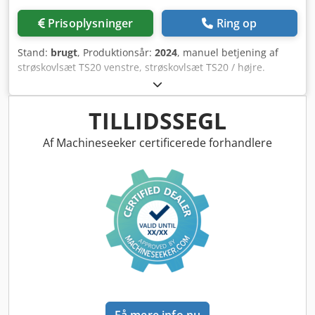
Prisoplysninger
Ring op
Stand:
brugt
, Produktionsår:
2024
, manuel betjening af
strøskovlsæt TS20 venstre, strøskovlsæt TS20 / højre.
Drivsystem hydrostatisk venstre med AutoTS og
FlowControl ProfiSPro. Drivsystem hydrostatisk højre med
AutoTS og FlowControl ProfiSPro. Hovedskive venstre med
TILLIDSSEGL
AutoTS / hovedskive højre. Djdpfx Ahotrdzwj Rjck
Af Machineseeker certificerede forhandlere
Få mere info nu