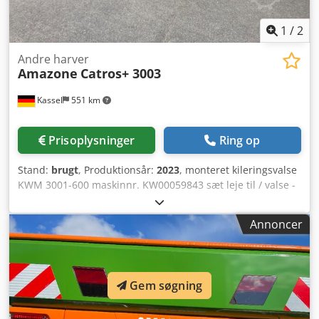
1
/
2
Andre harver
Amazone
Catros+ 3003
Kassel
551 km
Prisoplysninger
Ring op
Stand:
brugt
, Produktionsår:
2023
, monteret kileringsvalse
KWM 3001-600 maskinnr. KW00059843 sæt leje til / valse -
monteringskompaktskålharve - skålbærefelt til Catros
hydraulisk / arbejdsdybdejustering LED-vejlys til stive
Annoncer
maskiner / skive Dedpjr Ty N Esfx Ah Rock
Gem søgning