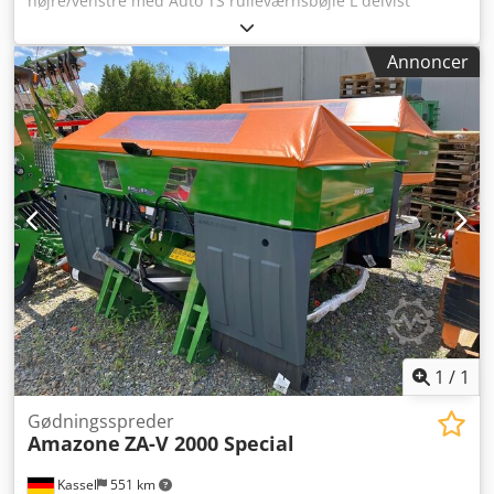
højre/venstre med Auto TS rulleværnsbøjle L delvist
automatisk enhed / svingbar, fabriksmonteret.
Hældningssensor til vejesystem elektrisk /
Annoncer
indføringssystem-justering. Profis-vejesystem
installationskomponenter til ZA basisenheder LED / baglys
manuel. Dsdpfot A Udgex Ah Rsck
1
/
1
Gødningsspreder
Amazone
ZA-V 2000 Special
Kassel
551 km