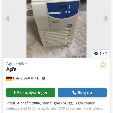
1
/
2
Agfa chiller
Agfa
Filderstadt
847 km
Prisoplysninger
Ring op
Produktionsår:
2006
, stand:
god (brugt)
, Agfa chiller
(kølesystem) til Agfa og Screen CTP-systemer. Kontrolleret