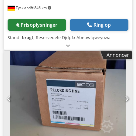
Tyskland
846 km
Prisoplysninger
Ring op
Stand:
brugt
, Reservedele Djdpfx Abebwlqweyowa
Annoncer