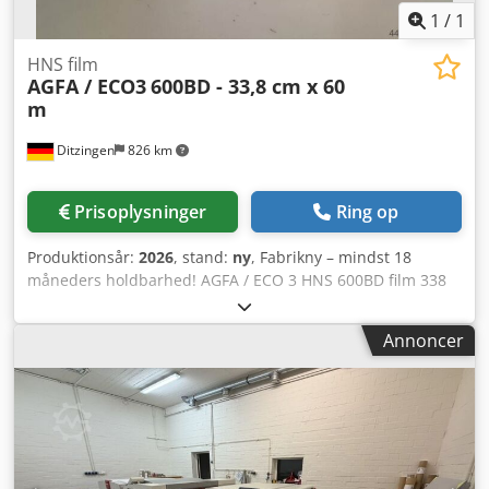
1
/
1
HNS film
AGFA / ECO3
600BD - 33,8 cm x 60
m
Ditzingen
826 km
Prisoplysninger
Ring op
Produktionsår:
2026
, stand:
ny
, Fabrikny – mindst 18
måneders holdbarhed! AGFA / ECO 3 HNS 600BD film 338
mm x 60 m 33,8 cm bredde, 60 m længde Specifikation:
600 BD Kode: 4LGNQ Passer til mange imagesettere – f.eks.
Annoncer
AccuSet og Avantra 25 / 30 med rødlys-laserdiode 650 –
670 nm Dodob Rlbfepfx Abyswa