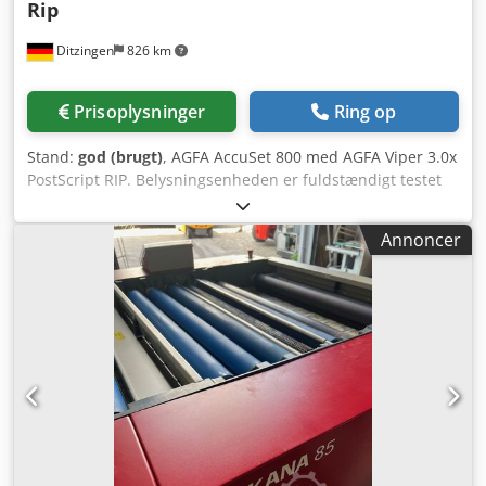
Rip
Ditzingen
826 km
Prisoplysninger
Ring op
Stand:
god (brugt)
, AGFA AccuSet 800 med AGFA Viper 3.0x
PostScript RIP. Belysningsenheden er fuldstændigt testet
og rengjort. Opløsninger: 1200, 1800 og 2400 dpi –
inklusive Techkon film-densitometer. Vi sender gerne
Annoncer
yderligere information og billeder. Fuldstændig renoveret i
2024. Djdsbr Ahtspfx Abyjwa