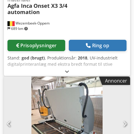
Agfa Inca
Onset X3 3/4
automation
Wezembeek-Oppem
689 km
Prisoplysninger
Ring op
Stand:
god (brugt)
, Produktionsår:
2018
, UV-industrielt
digitalprinteranlæg med ekstra bredt format til stive
materialer Inca Onset X2 er et højkvalitets, industrielt UV-
fladbed-blækstråleprinteranlæg, der er udviklet til print af
Annoncer
reklamegrafik, POS-materiale, emballage og specialprint.
X2 er udviklet af Inca Digital Printers (senere en del af
Agfa) og er designet som en produktionsprinter, der
kombinerer høj gennemstrømning med fremragende
billedkvalitet. Systemet er beregnet til produktionsmiljøer
med middel til høj produktionskapacitet, hvor
produktivitet, automatisering og pålidelighed er
afgørende. Printeren er oprindeligt en X3-model, men er
blevet ombygget til en X2-model (to kanaler med CMYK).