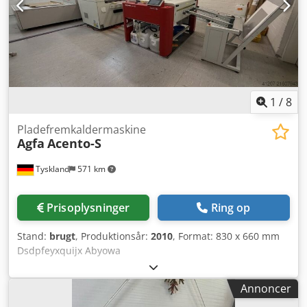
1
/
8
Pladefremkaldermaskine
Agfa
Acento-S
Tyskland
571 km
Prisoplysninger
Ring op
Stand:
brugt
, Produktionsår:
2010
, Format: 830 x 660 mm
Dsdpfeyxquijx Abyowa
Annoncer