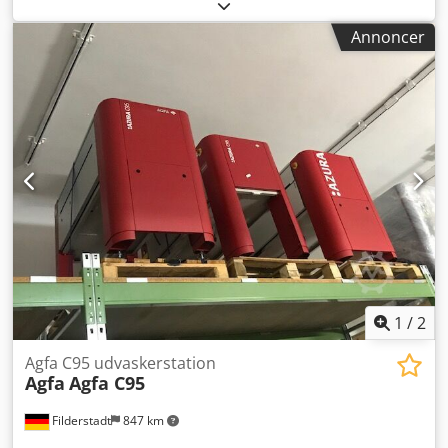
og testet, Djdpfx Aedtr A Tsbyewa
Annoncer
1
/
2
Agfa C95 udvaskerstation
Agfa
Agfa C95
Filderstadt
847 km