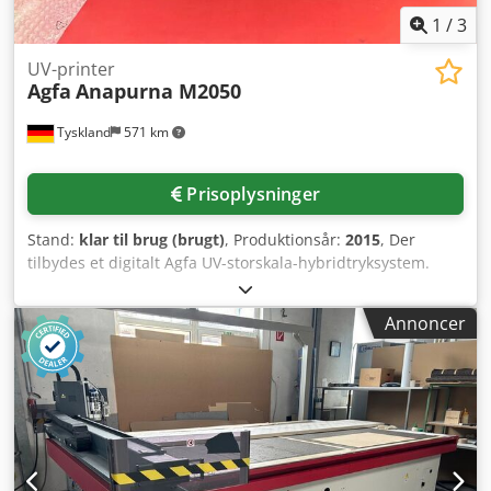
1
/
3
UV-printer
Agfa
Anapurna M2050
Tyskland
571 km
Prisoplysninger
Stand:
klar til brug (brugt)
, Produktionsår:
2015
, Der
tilbydes et digitalt Agfa UV-storskala-hybridtryksystem.
Udskriftsopløsning: 720 dpi/1440 dpi, maks.
udskriftshastighed: 53 m²/time, blækopsætning: CMYK + lc
Annoncer
+ lm + hvid, maks. materialebredde: 2050 mm, maks.
udskriftsbredde: 2000 mm, maks. materialetykkelse: 45
mm, maks. pladevægt: 10 kg/m². Maskinens dimensioner
X/Y/Z: ca. 4350 mm/1470 mm/1600 mm, vægt: ca. 1800 kg.
Inkluderer 4 næsten nye borde til pladetryk samt en
arbejdsstation. Blækopsætningen er i øjeblikket omstillet til
trafikskiltfarve. Det er muligt at skifte tilbage til standard-