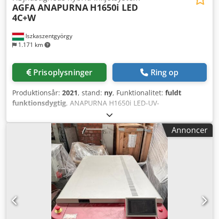
AGFA ANAPURNA
H1650i LED
4C+W
Iszkaszentgyörgy
1.171 km
Prisoplysninger
Ring op
Produktionsår:
2021
, stand:
ny
, Funktionalitet:
fuldt
funktionsdygtig
, ANAPURNA H1650i LED-UV-
printersystem: Indstigningsmodellen, en hybrid
storformatprinter Anapurna H1650i LED, er ideel til
Annoncer
skiltevirksomheder, digitale trykkerier, fotolaboratorier og
mellemstore grafiske trykkerier, som ønsker at kombinere
opgaver på plade- og rullemedier. Printeren arbejder med
en maksimal bredde på op til 1,65 m til både indendørs-
og udendørsapplikationer. Anapurna H1650i LED er
udstyret med UV-LED-lamper, der muliggør print på en
bredere vifte af medier og dermed sparer energi,
omkostninger og tid. Hvidt blæk-funktionen giver mulighed
for tryk på transparente materialer til backlit-applikationer