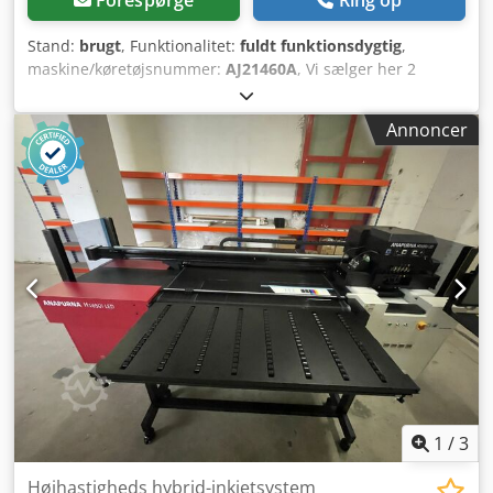
Stand:
brugt
, Funktionalitet:
fuldt funktionsdygtig
,
maskine/køretøjsnummer:
AJ21460A
, Vi sælger her 2
stablere fra Agfa fra Elantrix-serien. De fungerer perfekt og
kan afhentes med det samme. Vores pris pr. stk. er 2.500 €
Annoncer
eller bud. Dwodpfx Aetncgaobyoa
1
/
3
Højhastigheds hybrid-inkjetsystem