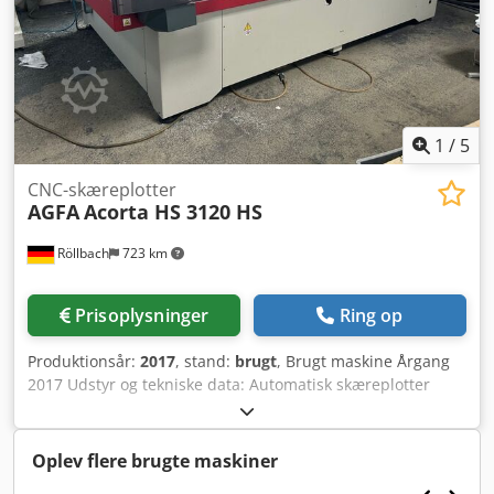
CMYK. En inspektion på stedet er mulig. Dwjdpfxjznc Rle
Abyja
1
/
5
CNC-skæreplotter
AGFA
Acorta HS 3120 HS
Röllbach
723 km
Prisoplysninger
Ring op
Produktionsår:
2017
, stand:
brugt
, Brugt maskine Årgang
2017 Udstyr og tekniske data: Automatisk skæreplotter
med udsugningssektioner på arbejdsfladen Automatisk
skærebord med automatisk genkendelse af trykbilleder og
referencepunkter Dedpfx Aezlbqljbyowa Arbejdsfladen
Oplev flere brugte maskiner
består af 40 individuelle vakuumsektioner, som aktiveres