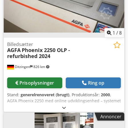
1
/
8
Billedsætter
AGFA
Phoenix 2250 OLP -
refurbished 2024
Ditzingen
826 km
Prisoplysninger
Ring op
Stand:
generelrenoveret (brugt)
, Produktionsår:
2000
,
AGFA Phoenix 2250 med online udviklingsenhed – systemet
er komplet testet og renset. Opløsninger: 1200, 1800, 2400
og 3000 dpi – maks. 570 × 736 mm. Inkluderer Techkon
Annoncer
film-densitometer. Vi sender gerne yderligere information
og billeder. Totalrenoveret i 2024. Dedefl Sxqopfx Abyswa