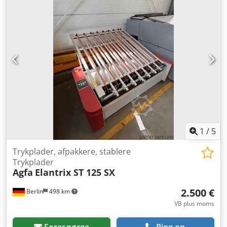
1
/
5
Trykplader, afpakkere, stablere
Trykplader
Agfa
Elantrix ST 125 SX
2.500 €
Berlin
498 km
VB plus moms
Forespørge
Ring op