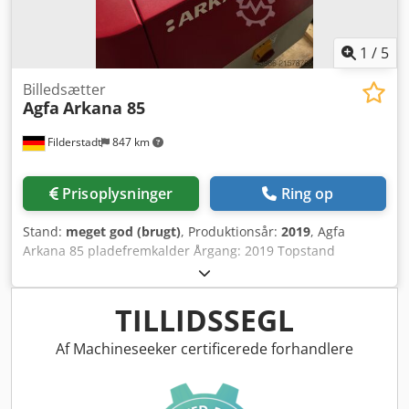
1
/
5
Billedsætter
Agfa
Arkana 85
Filderstadt
847 km
Prisoplysninger
Ring op
Stand:
meget god (brugt)
, Produktionsår:
2019
, Agfa
Arkana 85 pladefremkalder Årgang: 2019 Topstand
Dwsdpfxeywvaus Abyea
TILLIDSSEGL
Af Machineseeker certificerede forhandlere