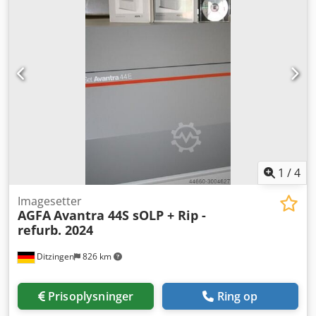
1
/
4
Imagesetter
AGFA
Avantra 44S sOLP + Rip -
refurb. 2024
Ditzingen
826 km
Prisoplysninger
Ring op