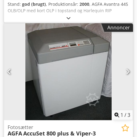
Stand:
god (brugt)
, Produktionsår:
2000
, AGFA Avantra 44S
OLB/OLP med kort OLP i topstand og Harlequin RIP
Opløsninger: 1200, 1800, 2400 og 3600 dpi – altid
serviceret af Agfa Dwjdpfx Aec N Ahxjbyea Systemet blev
Annoncer
installeret i 2000 og er i drift – inkl. RIP. - Avantra 44 med
3600 dpi - AgfaLine 44 – kort online fremkalder - Harlequin
RIP - Techkon filmdensitometer Avantra'en har haft
serviceaftale – vi sender gerne yderligere information og
billeder. Totalrenoveret i 2024.
1
/
3
Fotosætter
AGFA
AccuSet 800 plus & Viper-3