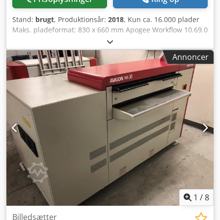
Stand:
brugt
, Produktionsår:
2018
, Kun ca. 16.000 plader
Maks. pladeformat: 830 x 660 mm Apogee Workflow 10.69.0
RIP Inline-stansning Azura C95 vaskemaskine Dwedpfx Asyt
I Unebyja Stacker ST 95EX Kan leveres på kort varsel
Annoncer
1
/
8
Billedsætter