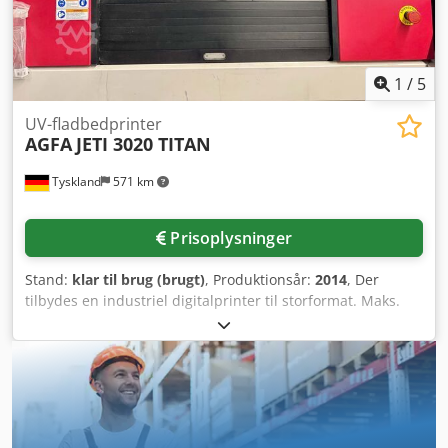
1
/
5
UV-fladbedprinter
AGFA
JETI 3020 TITAN
Tyskland
571 km
Prisoplysninger
Stand:
klar til brug (brugt)
, Produktionsår:
2014
, Der
tilbydes en industriel digitalprinter til storformat. Maks.
printområde: 3020 mm x 2020 mm, trykluftbehov: 7-10 bar
(100-150 PSI), kortslutningsstyrke: 10 kA, styring: PLC.
Udstyret med UV-hærdningssystem og vakuumtisch. Vægt:
ca. 3750 kg, samlede dimensioner X/Y/Z: ca. 5950 mm/2900
mm/1550 mm. Besigtigelse er mulig efter aftale. Dwodpfx
Abjzcfibeyja