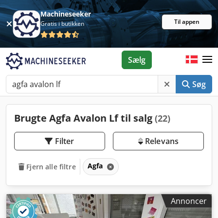
Machineseeker
Til appen
Gratis i butikken
Sælg
Søg
Brugte Agfa Avalon Lf til salg
(22)
Filter
Relevans
Agfa
Fjern alle filtre
Annoncer