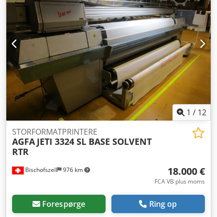
1
/
12
STORFORMATPRINTERE
AGFA
JETI 3324 SL BASE SOLVENT
RTR
18.000 €
Bischofszell
976 km
FCA VB plus moms
Forespørge
Ring op