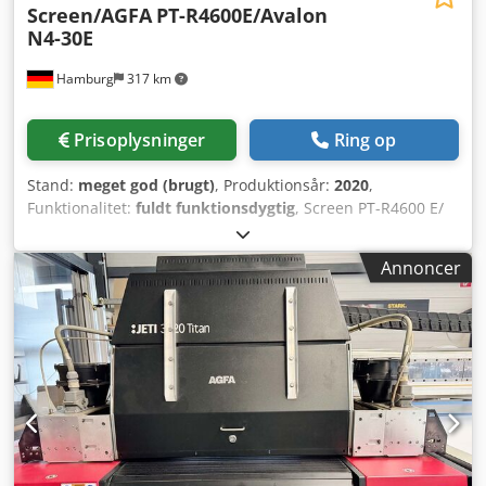
Screen/AGFA
PT-R4600E/Avalon
N4-30E
Hamburg
317 km
Prisoplysninger
Ring op
Stand:
meget god (brugt)
, Produktionsår:
2020
,
Funktionalitet:
fuldt funktionsdygtig
, Screen PT-R4600 E/
Avalon N4-30 E S/N 462xxx, Dwedpfx Abexlf Rveyea 16
fiberforbundne dioder, Pladetælling: 10.792
Annoncer
Eksponeringstid: 1,045 timer Screen Blackbox Network
Interface EP-B101 RIP efter forespørgsel. Alle tilbud tages
med forbehold for mellemsalg.