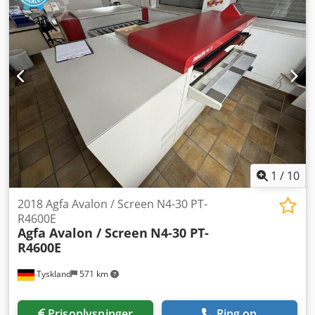
1
/
10
2018 Agfa Avalon / Screen N4-30 PT-
R4600E
Agfa Avalon / Screen
N4-30 PT-
R4600E
Tyskland
571 km
Prisoplysninger
Ring op