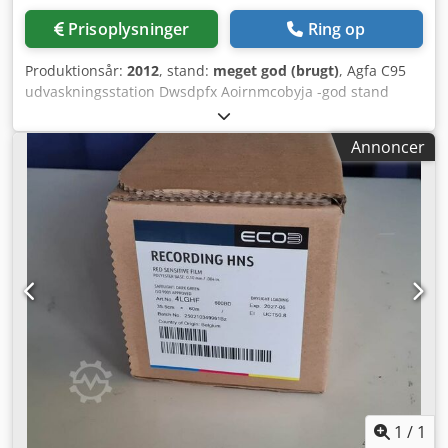
Prisoplysninger
Ring op
Produktionsår:
2012
, stand:
meget god (brugt)
, Agfa C95
udvaskningsstation Dwsdpfx Aoirnmcobyja -god stand
Annoncer
1
/
1