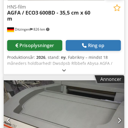
HNS-film
AGFA / ECO3
600BD - 35,5 cm x 60
m
Ditzingen
826 km
Prisoplysninger
Ring op
Produktionsår:
2026
, stand:
ny
, Fabrikny – mindst 18
måneders holdbarhed! Dwsdpsb Rlbbefx Abysa AGFA /
ECO3 HNS 600BD film 355 mm x 60 m Bredde: 35,5 cm,
længde: 60 m Specifikation: 600 BD Kode: 4LGHF Passer til
Annoncer
mange belichtere – f.eks. AccuSet og Avantra 25 / 30 med
rødlyslaserdiode 650 – 670 nm