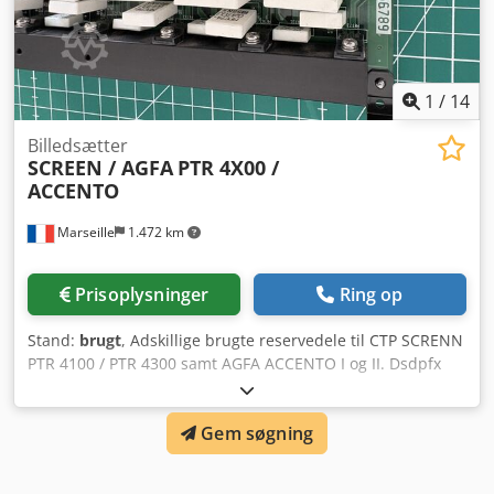
1
/
14
Billedsætter
SCREEN / AGFA
PTR 4X00 /
ACCENTO
Marseille
1.472 km
Prisoplysninger
Ring op
Stand:
brugt
, Adskillige brugte reservedele til CTP SCRENN
PTR 4100 / PTR 4300 samt AGFA ACCENTO I og II. Dsdpfx
Aoy Tpd Sobyewa Kontakt os for pris og tilgængelighed.
Sikker forsendelse i hele verden med UPS.
Gem søgning