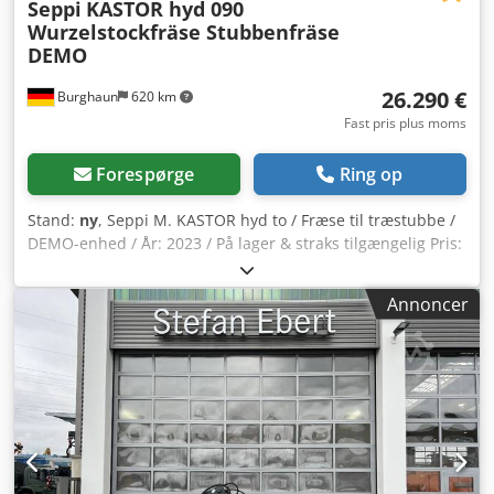
Seppi
KASTOR hyd 090
Wurzelstockfräse Stubbenfräse
DEMO
26.290 €
Burghaun
620 km
Fast pris plus moms
Forespørge
Ring op
Stand:
ny
, Seppi M. KASTOR hyd to / Fræse til træstubbe /
DEMO-enhed / År: 2023 / På lager & straks tilgængelig Pris:
26.290,00 € netto / 31.285,10 € brutto - Fræseskivens
bredde: 0,11 m - Fræseskivens diameter: 0,90 m - Samlet
Annoncer
bredde: 0,88 m - Dybde: 1,80 m - Højde: 1,30 m - Vægt: 868
kg - Fræse til træstubbe, designet til montering på
gravemaskine - Til fjernelse af stubbe og træstammer -
Fræser træstammer og stubbe ned til 50 cm dybde - Til
gravemaskiner fra t - Til montering på forskellige
hurtigskiftplader - Drevet af hydraulikmotor,
dimensioneret efter flowraten på den bærende maskine -
Indirekte dobbelt kileremstræk med 2 x 5 kileremme -