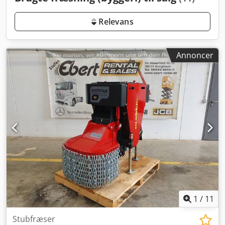
Relevans
Annoncer
1
/
11
Stubfræser