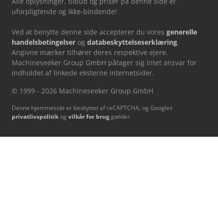
Alle oplysninger, tilbud og priser på denne side er
uforpligtende og ikke-bindende!
Ved at benytte denne side accepterer du vores
generelle
handelsbetingelser
og
databeskyttelseserklæring
.
Angivne mærker tilhører deres respektive ejere.
Machineseeker Group GmbH påtager sig intet ansvar for
indholdet af linkede eksterne internetsider.
© 1999 - 2026 Machineseeker Group GmbH
Denne hjemmeside er beskyttet af reCAPTCHA, og Googles
privatlivspolitik
og
vilkår for brug
gælder.