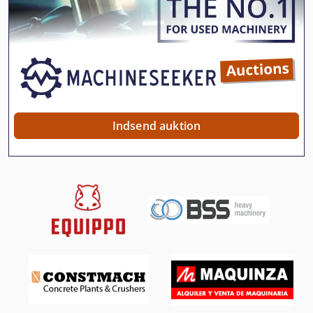
Fræsning Center
Fss 315
German
Håndtering Af
Idx 23
Indsend auktion
International 2674
Kgs 1670
Model Opbygning
Platform Type Mb
Produktion Af Byggematerialer
Safmig 340 Bl