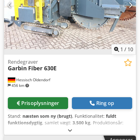
1
/
10
Rendegraver
Garbin
Fiber 630E
Hessisch Oldendorf
456 km
Prisoplysninger
Ring op
Stand:
næsten som ny (brugt)
, Funktionalitet:
fuldt
funktionsdygtig
, samlet vægt:
3.500 kg
, Produktionsår:
2023
, driftstimer:
8 h
, 3 stk. tilgængelige Mål: 4.284 x 1.100
x 1.903 mm (L x B x H) Driftsvægt fuldt udstyret: 3.500 kg
Annoncer