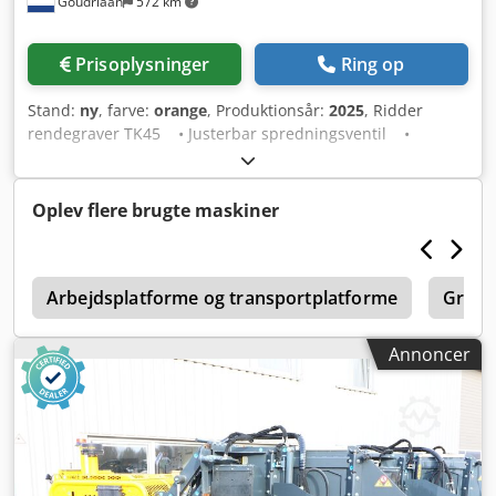
Goudriaan
572 km
Prisoplysninger
Ring op
Stand:
ny
, farve:
orange
, Produktionsår:
2025
, Ridder
rendegraver TK45 • Justerbar spredningsventil •
Udskiftelige knive • PTO-aksel med brudboltkobling •
PTO-drev, 540 o/min Stand: Ny Årgang: 2025 Csdpfxjzfb
Aue Apbjha
Oplev flere brugte maskiner
l
Arbejdsplatforme og transportplatforme
Grave
Annoncer