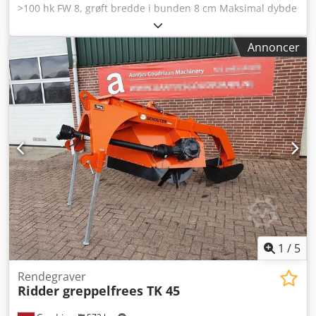
>100 hk FW 8, grøft bredde i bunden 8 cm Maksimal dybde
30 cm Mekanisk justerbar udkastklap Komplet med PTO-
aksel Codpfx Aszffc Eopboha Denne grøftfræser med
Annoncer
superfræsehjul har dobbelt så mange knive og rensere
sammenlignet med TK25 og TK45. Det giver en fantastisk
kapacitet og er meget velegnet til at fræse nye grøfter.
Stand: Ny
1
/
5
Rendegraver
Ridder greppelfrees TK 45