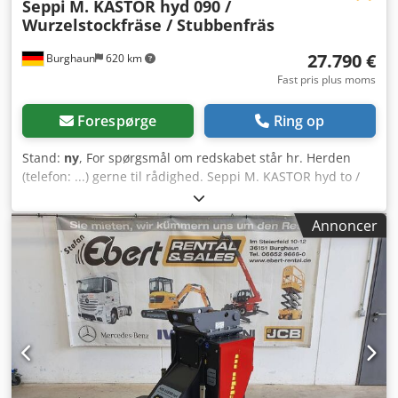
Seppi
M. KASTOR hyd 090 /
Wurzelstockfräse / Stubbenfräs
27.790 €
Burghaun
620 km
Fast pris plus moms
Forespørge
Ring op
Stand:
ny
, For spørgsmål om redskabet står hr. Herden
(telefon: ...) gerne til rådighed. Seppi M. KASTOR hyd to /
rodfræser / stubfræser / NY / på lager & straks tilgængelig
Pris: 27.790,00 € netto / 33.070,10 € brutto - Skivens
Annoncer
bredde: 0,11 m - Skivens diameter: 0,90 m - Totalbredde:
0,88 m - Dybde: 1,80 m - Højde: 1,30 m - Vægt: 868 kg -
Rodfræser til montering på gravemaskine - Til fjernelse af
stubbe og træstød - Fræser træstød og stubbe ned til 50
cm dybde - Til gravemaskiner fra ... t - Til montering på
forskellige adapterplader - Drift via hydraulikmotor
afhængig af bæreudstyrets olieflow - Indirekte dobbelt
kileremsdrift med 2x5 kileremme - Hydraulisk justerbart
dæksel - Beskyttelse med dobbelte kæder - Rotor med 50