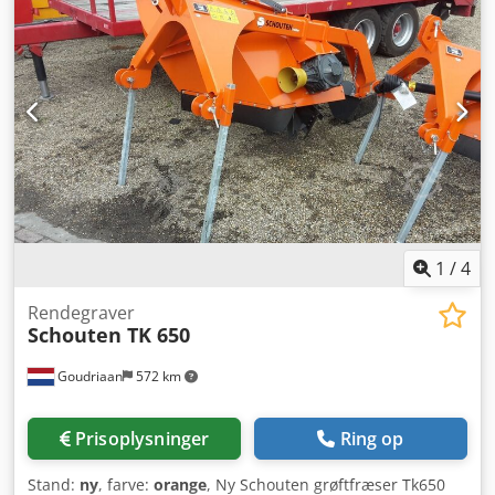
emner på det faste bord. • Rundbord 360° manuelt
drejeligt, +/-° manuelt svingbart (hver med klem). Position
vises digitalt på styringen. • Simpelt kølemiddelsystem,
monteret el-skab (SIEMENS udstyr). • Pneumatisk
værktøjsfastspænding, diverse værktøjsholdere,
brugsanvisning, CE-certifikat m.m. Tilstand: God til meget
god! Ideel til uddannelse eller enkeltstyksproduktion! Se
venligst video af maskinen ved at klikke her: Chsdpfx Apsv
Td Eljbja Levering: Fra lager, omgående mulig, FCA
Metzingen Betaling: Netto - efter fakturamodtagelse Altid
et stort udvalg af fræsemaskiner på lager – kontakt os
1
/
4
gerne med din forespørgsel!
Rendegraver
Schouten TK 650
Goudriaan
572 km
Prisoplysninger
Ring op
Stand:
ny
, farve:
orange
, Ny Schouten grøftfræser Tk650