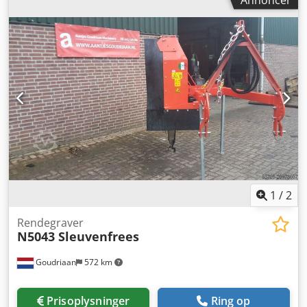
Cedpfx Ajyyigmspbjha Transmission: hydrostatisk
Motorydelse: 54,6 kW Motor: Kubota V3307 CR-T EW03
Gravekapacitet: 50 til 500 m/t Arbejdsdybde: 200 til 630
mm Arbejdsbredde: 80 til 140 mm Styring: Fjernbetjening
med proportionale servostyringer (PPC)
1
/
2
Rendegraver
N5043 Sleuvenfrees
Goudriaan
572 km
Prisoplysninger
Ring op