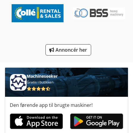
Seng Type Fræsning Maskine
Så Fræsning Lang Hul
Tb 53 Fr
Transport Vogn
Annoncér her
Træ Fræser
Værktøj Og Fræser Kværn
Machineseeker
Gratis i butikken
Den førende app til brugte maskiner!