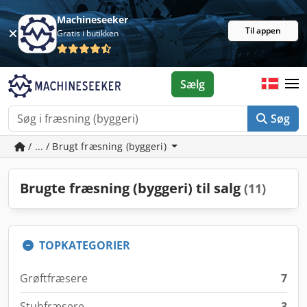
Machineseeker
Til appen
Gratis i butikken
Sælg
Søg
/ ... / Brugt fræsning (byggeri)
Brugte fræsning (byggeri) til salg
(11)
TOPKATEGORIER
Grøftfræsere
7
Stubfræsere
3