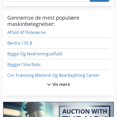
Nm Systemtryk: 350 bar Pumpeydelse: 117 L/min
Driftstimer: 98 t UDSTYR Sideforskydelig fræsearm Stort
omløberhjul Standard SHARK - COMBO fræsekæde CE-
Gennemse de mest populære
certifikat
maskinbetegnelser:
Affald Af Fliskværne
Benfra 135 B
Bygge-Og Nedrivningsaffald
Byggeri Site Boks
Cnc Fræsning Maskine Og Bearbejdning Center
Vis mere
Ex Pressecenter
Fin Struktur
Fngj 20