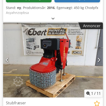
Stand:
ny
, Produktionsår:
2016
, Egenvægt: 450 kg Chodpfx
Asyahnzopbsa
Annoncer
1
/
11
Stubfræser