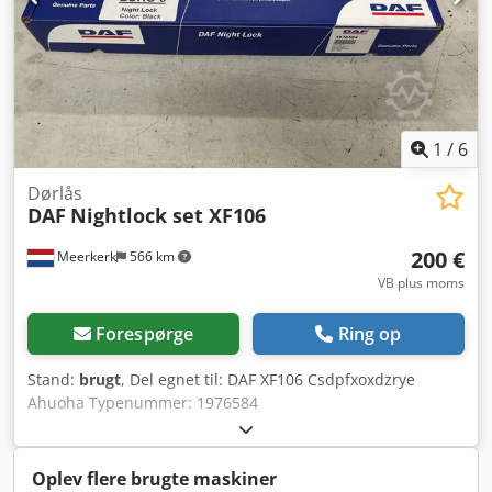
1
/
6
Dørlås
DAF
Nightlock set XF106
200 €
Meerkerk
566 km
VB plus moms
Forespørge
Ring op
Stand:
brugt
, Del egnet til: DAF XF106 Csdpfxoxdzrye
Ahuoha Typenummer: 1976584
Oplev flere brugte maskiner