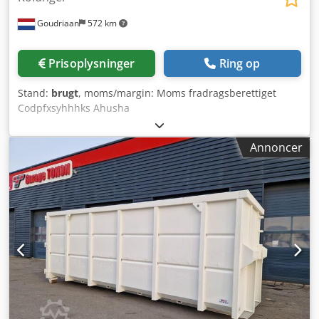
Goudriaan
572 km
Prisoplysninger
Ring op
Stand:
brugt
, moms/margin: Moms fradragsberettiget
Codpfxsyhhhks Ahusha
Annoncer