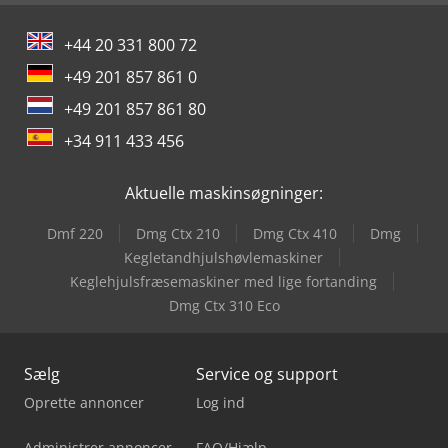
+44 20 331 800 72
+49 201 857 861 0
+49 201 857 861 80
+34 911 433 456
Aktuelle maskinsøgninger:
Dmf 220
Dmg Ctx 210
Dmg Ctx 410
Dmg
Kegletandhjulshøvlemaskiner
Keglehjulsfræsemaskiner med lige fortanding
Dmg Ctx 310 Eco
Sælg
Service og support
Oprette annoncer
Log ind
Administrer annoncer
FAQ/Hjælp