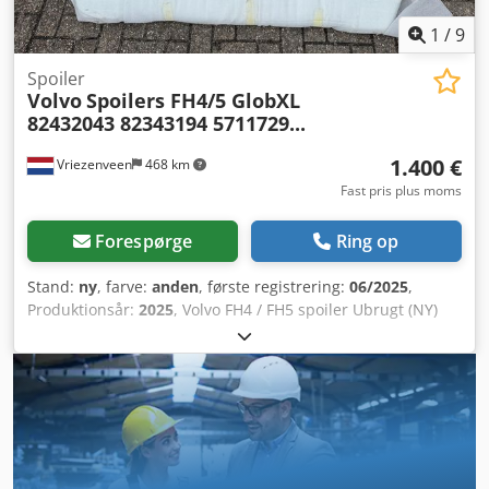
1
/
9
Spoiler
Volvo
Spoilers FH4/5 GlobXL
82432043 82343194 5711729...
1.400 €
Vriezenveen
468 km
Fast pris plus moms
Forespørge
Ring op
Stand:
ny
, farve:
anden
, første registrering:
06/2025
,
Produktionsår:
2025
, Volvo FH4 / FH5 spoiler Ubrugt (NY)
Originale Volvo-dele Farve: Hvid 1107 82343194, 57117298,
82462043, 82432046 000079, 21458486, 84203637,
84203631, 82335020, 84164357 = Yderligere oplysninger =
Chsdpjyy Um Eofx Ahuea Generel stand: meget god
Teknisk stand: meget god Visuel stand: meget god
Serienummer: 82343194 = Firmainformation = For flere
billeder, se: Hvorfor handle hos Thomas Trucks? Det er et