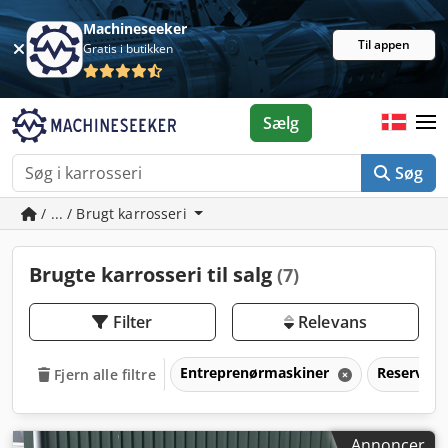
Machineseeker
Til appen
Gratis i butikken
Sælg
Søg
/ ... / Brugt karrosseri
Brugte karrosseri til salg
(7)
Filter
Relevans
Entreprenørmaskiner
Reservede
Fjern alle filtre
Annoncer