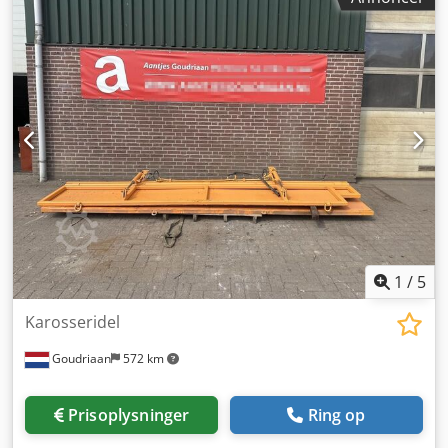
1
/
5
Karosseridel
Goudriaan
572 km
Prisoplysninger
Ring op