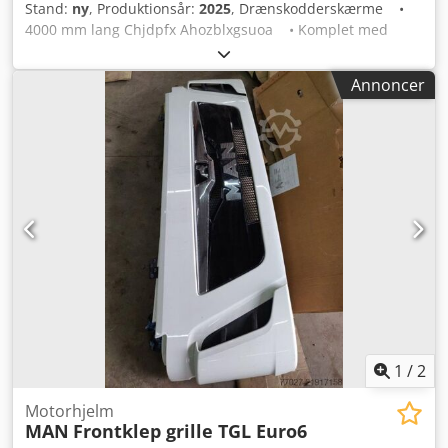
Stand:
ny
, Produktionsår:
2025
, Drænskodderskærme •
4000 mm lang Chjdpfx Ahozblxgsuoa • Komplet med
cylindre Stand: Ny Årgang: 2025
Annoncer
1
/
2
Motorhjelm
MAN
Frontklep grille TGL Euro6