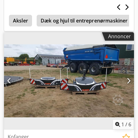
r
Aksler
Dæk og hjul til entreprenørmaskiner
Annoncer
1
/
6
Kofanger