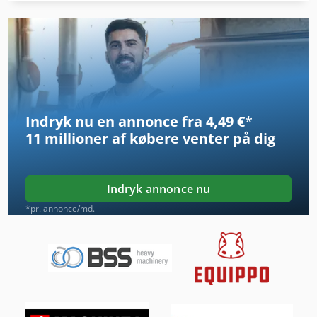
Hjuls Af Række
Håndtering Af
Idx 23
International 2674
Indryk nu en annonce fra 4,49 €
*
International 433
11 millioner af købere
venter på dig
International 434
International 560
Indryk annonce nu
Kgs 1670
*pr. annonce/md.
Kile Er Kniv-Aksel
Ks 205
Køretøjer