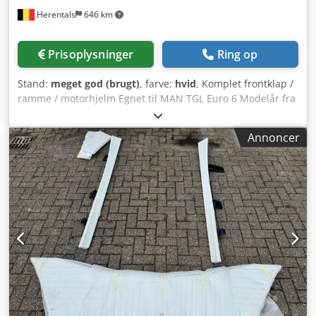
Herentals
646 km
Prisoplysninger
Ring op
Stand:
meget god (brugt)
, farve:
hvid
, Komplet frontklap /
ramme / motorhjelm Egnet til MAN TGL Euro 6 Modelår fra
20 Codsy R Nthjpfx Ahujha Cevoman bvba. Lenskensdijk 5
2200 Herentals Belgien
Annoncer