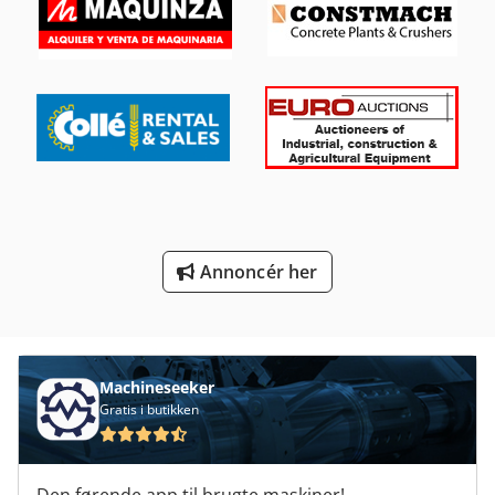
Manual
Meh 5 2 1 8 B
Off-Road Biler
Overveje Transport
Platform Type Mb
Transport Ruller
Annoncér her
Transport Vogn
Tur 560
Machineseeker
Gratis i butikken
Den førende app til brugte maskiner!