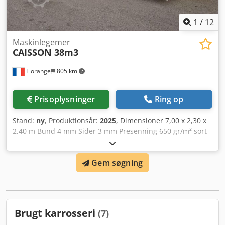
1
/
12
Maskinlegemer
CAISSON 38m3
Florange
805 km
Prisoplysninger
Ring op
Stand:
ny
, Produktionsår:
2025
, Dimensioner 7,00 x 2,30 x
2,40 m Bund 4 mm Sider 3 mm Presenning 650 gr/m² sort
Dimensioner 7,50 x 2,70 m Chsdpfsx Hkzljx Ahuja Elastik og
maljer for hver 500 mm
Gem søgning
Brugt karrosseri
(7)