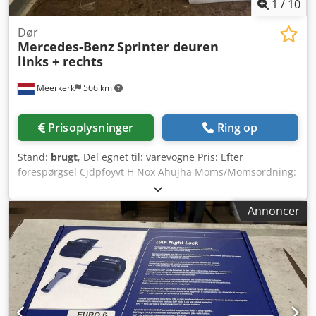
1
/
10
Dør
Mercedes-Benz
Sprinter deuren
links + rechts
Meerkerk
566 km
Prisoplysninger
Ring op
Stand:
brugt
, Del egnet til: varevogne Pris: Efter
forespørgsel Cjdpfoyvt H Nox Ahujha Moms/Momsordning:
Moms kan fratrækkes
Annoncer