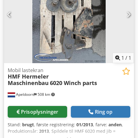
Crjdpfx Ahezg Hcps Hef Løftekapacitet: 2000 kg Køretøjet er
klar til brug.
1
/
1
Mobil lastekran
HMF Hermeler
Maschinenbau
6020 Winch parts
Apeldoorn
508 km
Prisoplysninger
Ring op
Stand:
brugt
, første registrering:
01/2013
, farve:
anden
,
Produktionsår:
2013
, Spildele til HMF 6020 med jib =
Virksomhedsoplysninger = Bankoplysninger: Rabobank-