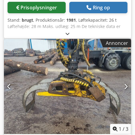
Prisoplysninger
Ring op
Stand:
brugt
, Produktionsår:
1981
, Løftekapacitet: 26 t
Løftehøjde: 28 m Maks. udlæg: 25 m De tekniske data er
oplysninger fra producenten eller operatøren og er derfor
ikke bindende for os. Mellemsalg forbeholdes;
Annoncer
udelukkende vores forretnings- og salgsbetingelser er
gældende. Om os over 400 egne maskiner på lager over
15.000 m² lagerplads, krankapacitet 70 t over 10.000
tilbehørsartikler til dit værksted Hvis du ønsker at sælge
maskiner, produktionslinjer eller din virksomhed, kontakt
os gerne. Flere tilbud finder du på vores hjemmeside.
Besigtigelse mulig efter aftale. Vi ser frem til dit besøg. Dit
Markus Hirsch Team Codeytx R Tepfx Ah Hsrf
1
/
3