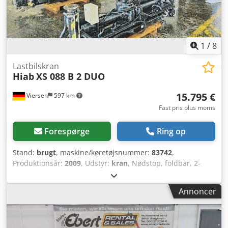
1
/
8
Lastbilskran
Hiab
XS 088 B 2 DUO
15.795 €
Viersen
597 km
Fast pris plus moms
Forespørge
Ring op
Stand:
brugt
, maskine/køretøjsnummer:
83742
,
Produktionsår:
2009
, Udstyr:
kran
, Nødstop, foldbar, 2-
punkts mekanisk støtte, 2x hydrauliske udskud. Kranen har
kun været monteret i ca. 6 måneder og er i en næsten ny
Annoncer
stand! Lastdiagram: 2,9 m – 2700 kg, 3,8 m – 2000 kg, 5,4 m
– 1380 kg, 7,3 m – 1020 kg! Pris pr. stk.! Oplysninger om
tilbehør uden garanti, ændringer, mellemsalg og fejl
forbeholdes! Cedpfx Ast R Slwjh Hjrf