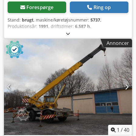
Forespørge
Ring op
Stand:
brugt
, maskine/køretøjsnummer:
5737
,
Produktionsår:
1991
, driftstimer:
6.587 h
,
Førstegangsregistrering Totalvægt: 7.490 kg Træk: Diesel
4x4 Drivlinje med 6-cylindret Mercedes dieselmotor på 92
Annoncer
kW / 125 hk, slagvolumen 5.957 cm³ 16-trins manuel
gearkasse Førerhus med 3 sæder Dækstørrelse 365/80 R
20, mønsterdybde 14-16 mm, akselafstand 3.300 mm
Codpfjzru Ecjx Ah Horf Samlede mål (L x B x H): 5.500 x
2.265 x 3.400 mm Egenvægt: 6.960 kg Akselbelastning
forrest: 4.400 kg, bagest: 4.400 kg ABS, radio,
differentialespærre, servostyring, stopklodser HIAB 050
kran med kabel-fjernbetjening 3-vejs tip, funktion ikke
tilgængelig på grund af vægtreduktion, ladmål 230 x 210 x
45 cm Stål sidevægge Maulkobling 40 mm, 2 x bugdøre
bag, spil, hydraulik foran og bag, gearkasse er defekt, kan
kun køre i lav gruppe, beskadiget instrumentbræt,
rustskader i førerkabine – se billeder. Yderligere data og
flere billeder sendes gerne på forespørgsel. Denne
1
/
40
beskrivelse udgør ikke et bindende tilbud og kan