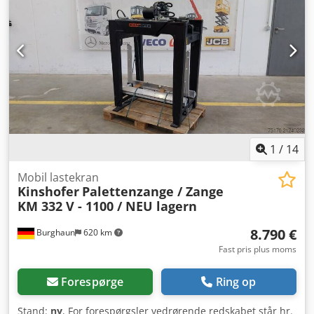
1
/
14
Mobil lastekran
Kinshofer
Palettenzange / Zange
KM 332 V - 1100 / NEU lagern
8.790 €
Burghaun
620 km
Fast pris plus moms
Forespørge
Ring op
Stand:
ny
, For forespørgsler vedrørende redskabet står hr.