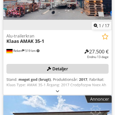
1
/
17
Alu-trailerkran
Klaas
AMAK 35-1
27.500 €
Reken
519 km
Endnu 13 dage
Detaljer
Stand:
meget god (brugt)
, Produktionsår:
2017
, Fabrikat:
Klaas Type: AMAK 35-1 Årgang: 2017 Crodpfozpw Nxex Ah
Hjf Maskinnummer: 20174113 Driftstimer: 1726 (pr.
24.07.2026) Løftekapacitet: 1500 kg Detaljer: • Fuldt
Annoncer
hydraulisk støtteben • Dieselmotor • Alle kranfunktioner
kan betjenes under belastning • Fuldt hydraulisk foldbar
top • Arbejdsplatformfunktion er mulig