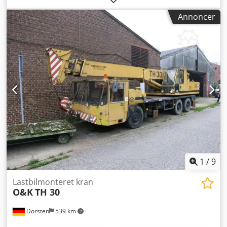
konto: 39.33.10.655 IBAN: NL73RABO0393310655 Cjdpfx
Annoncer
Ahew D Dflj Horf Swift-kode: RABONL2U - Kontrollér altid
vores bankoplysninger før en transaktion! - Reservation af
køretøjer er kun mulig med et depositum. - Der tages
forbehold for skrive- og tekstfejl på alle tilbudte køretøjer.
1
/
9
Lastbilmonteret kran
O&K
TH 30
Dorsten
539 km