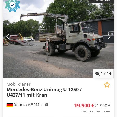
1
/
14
Mobilkraner
Mercedes-Benz
Unimog U 1250 /
U427/11 mit Kran
19.900 €
Oelsnitz / V.
675 km
21.900 €
Fast pris plus moms