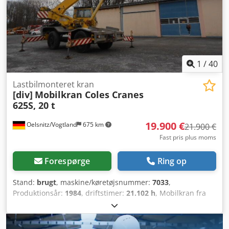
beskrivelse udgør ikke et bindende tilbud og kan
indeholde fejl; der gives ingen garanti for alle oplysninger.
1
/
40
Lastbilmonteret kran
[div]
Mobilkran Coles Cranes
625S, 20 t
19.900 €
Oelsnitz/Vogtland
675 km
21.900 €
Fast pris plus moms
Forespørge
Ring op
Stand:
brugt
, maskine/køretøjsnummer:
7033
,
Produktionsår:
1984
, driftstimer:
21.102 h
, Mobilkran fra
producenten Coles Cranes Type 625S Årgang 1984, 21102
timer aflæst ifølge tæller, maks. løftekapacitet: 20000 kg
ved 3 m, 1700 kg løftekapacitet ved maks. udliggerlængde