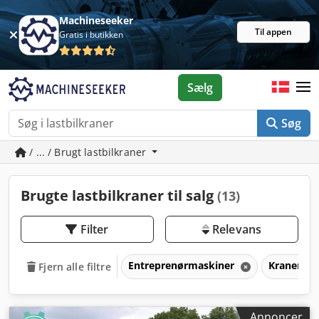
Machineseeker
Til appen
Gratis i butikken
Sælg
Søg
/ ... / Brugt lastbilkraner
Brugte lastbilkraner til salg
(13)
Filter
Relevans
Entreprenørmaskiner
Kraner
Fjern alle filtre
Annoncer