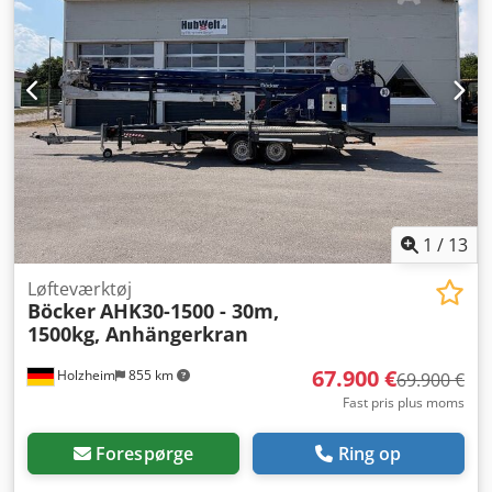
1
/
13
Løfteværktøj
Böcker
AHK30-1500 - 30m,
1500kg, Anhängerkran
67.900 €
Holzheim
855 km
69.900 €
Fast pris plus moms
Forespørge
Ring op