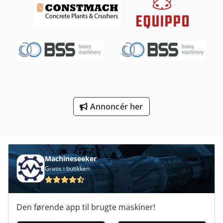
Ng 200
Off-Road Biler
Overveje Transport
Platform Type Mb
Store Lastbiler
Annoncér her
Tnl 12
Transport Ruller
Transport Vogn
Machineseeker
Gratis i butikken
Den førende app til brugte maskiner!